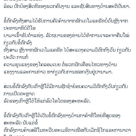
ລ້ອມ ປົກປ້ອງສິດທິຂອງພວກຄົນງານ ແລະຊັບສິນທາງດ້ານສະຕິປັນຍາ.
ຂໍ້ຕົກລົງທັງສາມໄດ້ຮັບການຄັດຄ້ານຈາກພັກເດໂມແຄຣັທບໍ່ດົນຫຼັງຈາກ
ປະທານາທິບໍດີໂອ
ບາມາເຂົ້າຮັບຕຳແໜ່ງ. ລັດຖບານຂອງທ່ານໄດ້ທຳການເຈລະຈາຄືນໃໝ່
ກ່ຽວກັບຂໍ້ຕົກລົງ
ທັງສາມ ຫຼັງຈາກພັກເດໂມແຄຣັທ ໄດ້ສະແດງຄວາມວິຕົກກົງວົນ ກ່ຽວກັບ
ປະວັດ ການກໍ່
ຄວາມຮຸນແຮງຂອງໂຄລອມເບຍ ຕໍ່ພວກນັກເຄື່ອນໄຫວທາງດ້ານ
ແຮງງານແລະການກ່າວ ຫາກ່ຽວກັບການຟອກເງິນຢູ່ປານາມາ.
ສ່ວນຂໍ້ຕົກລົງກັບເກົາຫຼີໃຕ້ມີການຊັກຊ້າຍ້ອນຄວາມວິຕົກກັງວົນກ່ຽວກັບ
ການເປີດຕະຫຼາດ
ລົດຂອງເກົາຫຼີໃຕ້ໃຫ້ແກ່ລົດໂອໂຕຂອງສະຫະລັດ.
ຂໍ້ຕົກລົງກັບເກົາຫຼີໃຕ້ເປັນຂໍ້ຕົກລົງທາງດ້ານກາຄ້າທີ່ໃຫຍ່ທີ່ສຸດຂອງ
ສະຫະລັດ ນັບແຕ່ຂໍ້
ຕົກລົງການຄ້າເສລີໃນທະວີບອະເມຣິກາເໜືອກັບເມັກຊິໂກແລະການາດາ