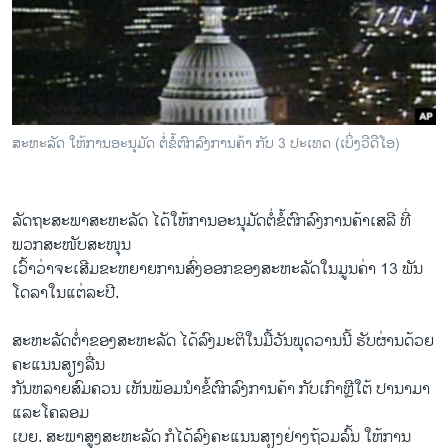
ວິທະຍາສາດ-ເທັກໂນໂລຈີ
ທຸລະກິດ
ພາສາອັງກິດ
ວີດີໂອ
ສະຫະລັດ ໃຫ້ການອະນຸມັດ ຕໍ່ຂໍ້ຕົກລົງການຄ້າ ກັບ 3 ປະເທດ (ເບິ່ງວີດີໂອ)
ສຽງ
ລາຍການກະຈາຍສຽງ
ຕິດຕາມພວກເຮົາ ທີ່
ລັດຖະສະພາສະຫະລັດ ໄດ້ໃຫ້ການອະນຸມັດຕໍ່ຂໍ້ຕົກລົງການຄ້າເສລີ ທີ່
ລາຍງານ
ພວກສະໜັບສະໜຸນ
ເວົ້າວ່າຈະເສີມຂະຫຍາຍການສົ່ງອອກຂອງສະຫະລັດ​ໃນ​ມູນ​ຄ່າ 13 ພັນ
ໂດລາໃນແຕ່ລະປີ.
ພາສາຕ່າງໆ
ສະຫະລັດຕໍ່າຂອງສະຫະລັດ ໄດ້ລົງມະຕິໃນມື້ວັນພຸດວານນີ້ ຮັບຜ່ານດ້ວຍ
ຄະແນນສຽງລື່ນ
ກັນ​ຫລາຍ​ສົມຄວນ ເຫັນພ້ອມນຳຂໍ້ຕົກລົງການຄ້າ ກັບເກົາຫຼີໃຕ້ ປານາມາ
ແລະໂຄລອມ
ເບຍ. ສະພາສູງສະຫະລັດ ກໍໄດ້ລົງຄະແນນສຽງຢ່າງຖ້ວມລົ້ນ ໃຫ້ການ