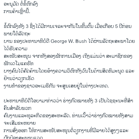
ອະນຸມັດ ຕໍ່ຂໍ້ຕົກລົງ
ການຄ້າເຫຼົ່ານີ້.
ຂໍ້ຕົກລົງທັງ 3 ຊຶ່ງໄດ້ມີການເຈລະຈາກັນໃນຂັ້ນຕົ້ນ ເມື່ອເກືອບ 5 ປີກ່ອນ
ພາຍ​ໃຕ້ລັດຖະ
ບານ ຂອງປະທານາທິບໍດີ George W. Bush ໄດ້ຜ່ານລັດຖະສະພາໂດຍ
ໄດ້ຮັບຄວາມ
ສະໜັບສະໜຸນ ຈາກທັງສອງພັກການເມືອງ ເຖິງແມ່ນວ່າ ສະມາຊິກຂອງ
ພັກເດໂມແຄຣັທ
ບາງຄົນໄດ້ຄັດຄ້ານໂດຍອ້າງຄວາມວິຕົກກັງວົນໃນດ້ານສິດທິມະນຸດ ແລະ
ຢ້ານວ່າວຽກເຮັດ
ງານທຳຂອງຊາວອະເມຣິກັນ ຈະສູນເສຍຢູ່ໃນຕ່າງປະເທດ.
ປະທານາທິບໍດີໂອບາມາກ່າວວ່າ ຮ່າງກົດໝາຍທັງ 3 ເປັນໄຊຊະນະທີ່ສຳ
ຄົົນສຳລັບພວກ
ຄົນງານແລະທຸລະກິດຂອງສະຫະລັດ. ທ່ານເວົ້າວ່າຮ່າງກົດໝາຍທັງສາມ
ຈະເສີມຂະຫຍາຍ
ການສົ່ງອອກ ໃຫ້ການສະໜັບສະໜຸນຕໍ່ວຽກງານທີ່ມີລາຍໄດ້ສູງໆແລະ
ປົກປ້ອງສະພາບແວດ