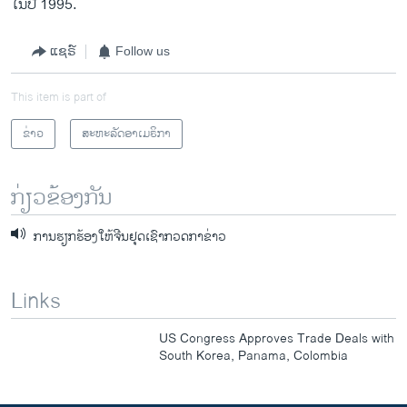
ໃນປີ 1995.
ແຊຣ໌
Follow us
This item is part of
ຂ່າວ
ສະຫະລັດອາເມຣິກາ
ກ່ຽວຂ້ອງກັນ
ການຮຽກຮ້ອງໃຫ້ຈີນຢຸດເຊົາກວດກາຂ່າວ
Links
US Congress Approves Trade Deals with
South Korea, Panama, Colombia