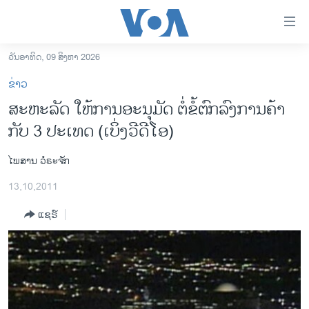
ລິ້ງ
ສຳຫລັບ
ເຂົ້າ
ວັນອາທິດ, 09 ສິງຫາ 2026
ຫາ
ໂຮມເພຈ
ຂ່າວ
ຂ້າມ
ລາວ
ສະຫະລັດ ໃຫ້ການອະນຸມັດ ຕໍ່ຂໍ້ຕົກລົງການຄ້າ
ຂ້າມ
ອາເມຣິກາ
ກັບ 3 ປະເທດ (ເບິ່ງວີດີໂອ)
ຂ້າມ
ໄປ
ການເລືອກຕັ້ງ ປະທານາທີບໍດີ ສະຫະລັດ 2024
ຫາ
ໄພສານ ວໍຣະຈັກ
ຂ່າວ​ຈີນ
ຊອກ
13,10,2011
ຄົ້ນ
ໂລກ
ແຊຣ໌
ເອເຊຍ
ອິດສະຫຼະພາບດ້ານການຂ່າວ
ຊີວິດຊາວລາວ
ຊຸມຊົນຊາວລາວ