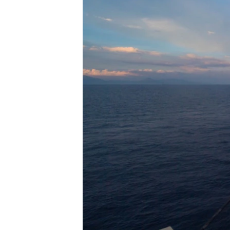
ວິທະຍາສາດ-ເທັກໂນໂລຈີ
ທຸລະກິດ
ພາສາອັງກິດ
ວີດີໂອ
ສຽງ
ລາຍການກະຈາຍສຽງ
ລາຍງານ