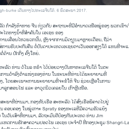
gh-burke ເດີນທາງໄປທະເລຈີນໃຕ້. 6 ພຶດສະພາ 2017.
ດ ກຳລັງທ້າທາຍ ຈີນ ກ່ຽວກັບ ສະຖານະທີ່ມີອຳນາດເໜືອໝູ່ຂອງ ພວກເຂົາເ
ປະໄຕທາງນໍ້າທີ່ສຳຄັນໃນ ເອເຊຍ ຂອງ
ຕ່ການເຄື່ອນໄຫວພວກນັ້ນ, ຫຼັງຈາກການມິດງຽບມາຫຼາຍເດືອນ, ຖືວ່າ
່ງໃສ່ການຮັບປະກັນຄືນ ຕໍ່ບັນດາປະເທດເອເຊຍຕາເວັນອອກສຽງໃຕ້ ແທນທີ່ຈະ
້ານ ປັກກິ່ງ ຄັ້ງໃຫຍ່.
ຫະລັດ ທ່ານ ດໍໂນລ ທຣຳ ໄດ້ປ່ອຍວາງບັນຫາທະເລຈີນໃຕ້ ໃນຕະ
ໃນການດຳລົງຕຳແໜ່ງຂອງທ່ານ ໃນຂະນະທີ່ທ່ານໄດ້ພະຍາຍາມທີ່
ກກິ່ງ, ໂດຍສະເພາະການພະຍາຍາມທີ່ຈະຂໍໃຫ້ ຈີນ ຊ່ວຍເຫຼືອໃນການ
າລູກສອນໄຟ ແລະ ອາວຸດນິວເຄລຍໃນ ເກົາຫຼີເໜືອ.
ດສະພາທີ່ຜ່ານມາ, ກອງທັບເຮືອ ສະຫະລັດ ໄດ້ສົ່ງເຮືອພິຄາດໄປຢູ່
ຈີນ ຄອບຄອງ ໃນໝູ່ເກາະ Spratly ຂອງທະເລທີ່ມີຄວາມຂັດແຍ້ງ
ັ້ນ ໃນວັນເສົາທີ່່ຜານມາ, ລັດຖະມົນຕີປ້ອງກັນປະເທດ ທ່ານ Jim
ວໃນເຫດການຮັກສາຄວາມປອດໄພ ເອເຊຍ ປະຈຳປີ ທີ່ກອງປະຊຸມ Shangri-La ວ