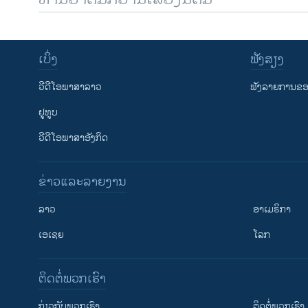
ເບິ່ງ
ຟັງສຽງ
ວີດີໂອພາສາລາວ
ຟັງລາຍການຂອງ
ຢູທູບ
ວີດີໂອພາສາອັງກິດ
ຂ່າວແລະລາຍງານ
ລາວ
ອາເມຣິກາ
ເອເຊຍ
ໂລກ
ຕິດຕໍ່ພວກເຮົາ
ກ່ຽວກັບພວກເຮົາ
ຕິດຕໍ່ພວກເຮົາ