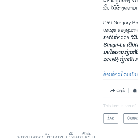
ເກາະທຽມຂອງ ຈີນ
ນັ້ນ ໄດ້ສ້າງຄວາມ
ທ່ານ Gregory P
ເອເຊຍ ຂອງສູນກາ
ສາກົນກ່າວວ່າ
“ບັ
Shagri-La ເປັນເ
ນະໂຍບາຍ ກ່ຽວກັບ ເ
ລວມທັງ ກ່ຽວກັບ 
ອ່ານຂ່າວນີ້ຕື່ມເປ
ແຊຣ໌
This item is part of
ຂ່າວ
ບັນຫາ
ທ່ານອາດມັກອ່ານເລື້ອງນີ້ຕື່ມ