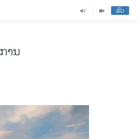
ສົດ
 ການ