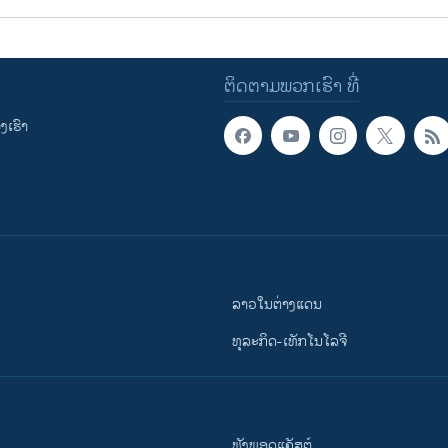
ຕິດຕາມພວກເຮົາ ທີ່
ເຮົາ
ລາວໃນຕ່າງແດນ
ທຸລະກິດ-ເທັກໂນໂລຈີ
ຟັງພອດແຄັສຕ໌