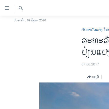
ລິ້ງ
ສຳຫລັບ
ເຂົ້າ
ຄົ້ນຫາ
ວັນອາທິດ, 09 ສິງຫາ 2026
ໂຮມເພຈ
ຫາ
ບັນຫາຂັດແຍ້ງ ໃນ
ລາວ
ຂ້າມ
ສະຫະລັ
ຂ້າມ
ອາເມຣິກາ
ຂ້າມ
ການເລືອກຕັ້ງ ປະທານາທີບໍດີ ສະຫະລັດ
ປ່ຽນແປ
ໄປ
2024
ຫາ
ຂ່າວ​ຈີນ
ຊອກ
07,06,2017
ຄົ້ນ
ໂລກ
ແຊຣ໌
ເອເຊຍ
ອິດສະຫຼະພາບດ້ານການຂ່າວ
ຊີວິດຊາວລາວ
ຊຸມຊົນຊາວລາວ