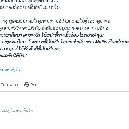
 ສຳລັບການຕິດຕັ້ງກອງທະຫານໄປ
ເສຍຫາຍຕໍ່ຄວາມໝັ້ນຄົງໃນພາກພື້ນ.
oling ຜູ້ອຳນວຍການໂຄງການ ການລິເລີ່ມຄວາມໂປ່ງໄສທາງທະເລ
ງຄະນະວິໄຈ ອາເມຣິກັນ ສຳລັບແຜນຍຸດທະສາດ ແລະ ການສຶກສາ
ນດາພາຄີຂອງ ສະຫະລັດ ໄດ້ຫວັງທີ່ຈະເຂົ້າຮ່ວມໃນກອງປະຊຸມ
ວລາຫຼາຍເດືອນ, ໃນຂະນະທີ່ມັນເປັນໂອກາດສຳລັບ ທ່ານ Mattis ທີ່ຈະຮັບປະກ
ອເຊຍ ບໍ່ໄດ້ສັບສົນຄືທີ່ມັນເປັນມາ,
ທະເລຈີນໃຕ້ນຳ."
ັນພາສາອັງກິດ
Follow us
Print
ຂັດແຍ້ງ ໃນທະເລຈີນໃຕ້