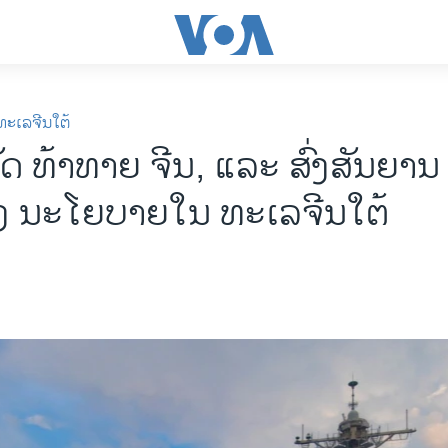
ທະເລຈີນໃຕ້
ດ ທ້າທາຍ ຈີນ, ແລະ ສົ່ງສັນຍານ
ງ ນະໂຍບາຍໃນ ທະເລຈີນໃຕ້