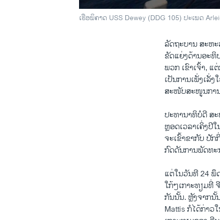
ເຮືອພິຄາດ USS Dewey (DDG 105) ປະເພດ Arlei
ລັດຖະບານ ສະຫະລັ
ຂັດແຍ່ງດ້ານອະທິ
ພວກ ເຂົາເຈົ້າ, ແ
ເປັນການເພັ່ງເລັ
ສະໜັບສະໜູນການຕໍ່ຕ
ປະທານາທິບໍດີ ສະ
ຫຼອດເວລາເຄິ່ງປີ
ຈະເຂົ້າຂາກັບ ປັ
ກົດດັນການພັດທະນ
ແຕ່ໃນວັນທີ 24 ພຶ
ໃກ້ໆເກາະທຽມທີ່ 
ກັນນັ້ນ. ຫຼັງຈາກນ
Mattis ກໍໄດ້ກ່າ