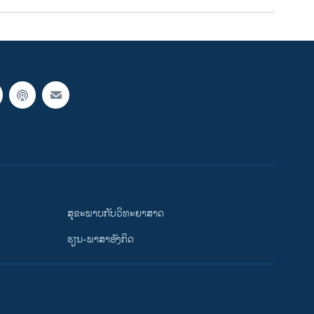
ສຸຂະພາບກັບວິທະຍາສາດ
ຮຽນ-ພາສາອັງກິດ