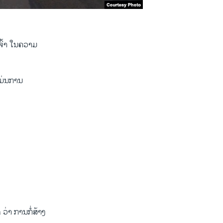
ຈົ້າ ໃນຄວາມ
ແມ່ນການ
່າ ການກໍ່ສ້າງ