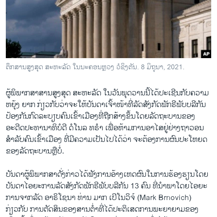
ວິທະຍາສາດ-ເທັກໂນໂລຈີ
ທຸລະກິດ
ພາສາອັງກິດ
ວີດີໂອ
ຕຶກສານສູງສຸດ ສະຫະລັດ ໃນນະຄອນຫຼວງ ວໍຊິງຕັນ. 8 ມິຖຸນາ, 2021.
ສຽງ
ຜູ້ພິພາກສາສານສູງສຸດ ສະຫະລັດ ໃນວັນພຸດວານນີ້ໄດ້ປະເຊີນກັບຄວາມ
ລາຍການກະຈາຍສຽງ
ຫຍຸ້ງ ຍາກ ກ່ຽວກັບວ່າຈະໃຫ້ບັນດາເຈົ້າໜ້າທີ່ລັດສັງກັດພັກຣີພັບບລີກັນ
ຕິດຕາມພວກເຮົາ ທີ່
ລາຍງານ
ປ້ອງກັນກົດລະບຽບຄົນເຂົ້າເມືອງທີ່ຖືກສ້າງຂຶ້ນໂດຍລັດຖະບານຂອງ
ອະດີດປະທານາທິບໍດີ ດໍໂນລ ທຣຳ ເພື່ອຫ້າມການອາໄສຢູ່ຢ່າງຖາວອນ
ສຳລັບຄົນເຂົ້າເມືອງ ທີ່ມີຄວາມເປັນໄປໄດ້ວ່າ ຈະຕ້ອງການຜົນປະໂຫຍດ
ພາສາຕ່າງໆ
ຂອງລັດຖະບານຫຼືບໍ່.
ບັນດາຜູ້ພິພາກສາດັ່ງກ່າວໄດ້ຟັງການອ້າງເຫດຜົນໃນການຮ້ອງຮຽນໂດຍ
ບັນດາໄອຍະການລັດສັງກັດພັກຣີພັບບລີກັນ 13 ຄົນ ທີ່ນຳ​ພາໂດຍໄອຍະ
ການຈາກລັດ ອາຣິໂຊນາ ທ່ານ ມາກ ເບີໂນວິຈ໌ (Mark Brnovich)
ກ່ຽວກັບ ການຕັດສິນຂອງສານຕໍ່າທີ່ໄດ້ປະຕິເສດການພະຍາຍາມຂອງ