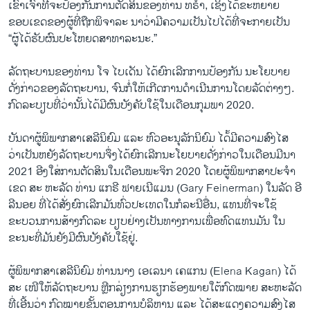
ເຂົາເຈົ້າທີ່ຈະປ້ອງກັນການຕັດສິນຂອງທ່ານ ທຣຳ, ເຊິ່ງໄດ້ຂະຫຍາຍ
ຂອບເຂດຂອງຜູ້ທີ່ຖືກພິຈາລະ ນາວ່າມີຄວາມເປັນໄປໄດ້ທີ່ຈະກາຍເປັນ
“ຜູ້ໄດ້ຮັບຜົນປະໂຫຍດສາທາລະນະ.”
ລັດຖະບານຂອງທ່ານ ໂຈ ໄບເດັນ ໄດ້ຍົກເລີກການປ້ອງກັນ ນະໂຍບາຍ
ດັ່ງກ່າວຂອງລັດຖະບານ, ຈົນກໍ່ໃຫ້ເກີດການດຳເນີນການໂດຍລັດຕ່າງໆ.
ກົດລະບຽບທີ່ວ່ານັ້ນໄດ້ມີຜົນບັງຄັບໃຊ້ໃນເດືອນກຸມພາ 2020.
ບັນດາຜູ້ພິພາກສາເສລີນິຍົມ ແລະ ຫົວອະນຸລັກນິຍົມ ໄດ້້ມີຄວາມສົງໄສ
ວ່າເປັນຫຍັງລັດຖະບານຈຶ່ງໄດ້ຍົກເລີກນະໂຍບາຍດັ່ງກ່າວໃນເດືອນມີນາ
2021 ອີງໃສ່ການຕັດສິນໃນເດືອນພະຈິກ 2020 ໂດຍຜູ້ພິພາກສາປະຈຳ
ເຂດ ສະ ຫະລັດ ທ່ານ ແກຣີ ຟາຍເນີແມນ (Gary Feinerman) ໃນລັດ ອີ
ລີນອຍ ທີ່ໄດ້ສັ່ງຍົກເລີກມັນທົ່ວປະເທດໃນກໍລະນີອື່ນ, ແທນທີ່ຈະໃຊ້
ຂະບວນການສ້າງກົດລະ ບຽບຢ່າງເປັນທາງການເພື່ອທົດແທນມັນ ໃນ
ຂະນະທີ່ມັນຍັງມີຜົນບັງຄັບໃຊ້ຢູ່.
ຜູ້ພິພາກສາເສລີນິຍົມ ທ່ານນາງ ເອເລນາ ເຄແກນ (Elena Kagan) ໄດ້
ສະ ເໜີໃຫ້ລັດຖະບານ ຫຼີກລ່ຽງການຮຽກຮ້ອງພາຍໃຕ້ກົດໝາຍ ສະຫະລັດ
ທີ່ເອີ້ນວ່າ ກົດໝາຍຂັ້ນຕອນການບໍລິຫານ ແລະ ໄດ້ສະແດງຄວາມສົງໄສ