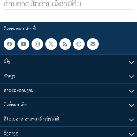
ທ່ານອາດມັກອ່ານເລື້ອງນີ້ຕື່ມ
ຕິດຕາມພວກເຮົາ ທີ່
ເບິ່ງ
ຟັງສຽງ
ຂ່າວແລະລາຍງານ
ຕິດຕໍ່ພວກເຮົາ
ວີໂອເອລາວ ສາມາດ ເຂົ້າເຖິງໄດ້ທີ່
​ລິ້ງ​ຕ່າງໆ