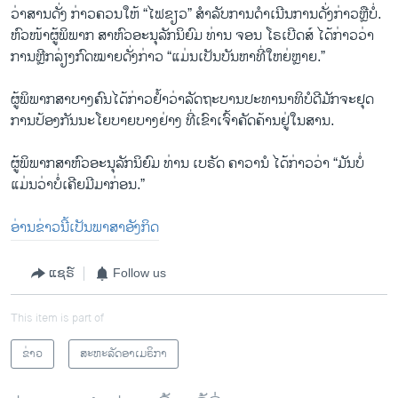
ວ່າສານດັ່ງ ກ່າວຄວນໃຫ້ “ໄຟຂຽວ” ສຳລັບການດຳເນີນການດັ່ງກ່າວຫຼືບໍ່.
ຫົວໜ້າຜູ້ພິພາກ ສາຫົວອະນຸລັກນິຍົມ ທ່ານ ຈອນ ໂຣເບີດສ໌ ໄດ້ກ່າວວ່າ
ການຫຼີກລ່ຽງກົດໝາຍດັ່ງກ່າວ “ແມ່ນເປັນບັນຫາທີ່ໃຫຍ່ຫຼາຍ.”
ຜູ້ພິພາກສາບາງຄົນໄດ້ກ່າວຢໍ້າວ່າລັດຖະບານປະທານາທິບໍດີມັກຈະຢຸດ
ການປ້ອງກັນນະໂຍບາຍບາງຢ່າງ ທີ່ເຂົາເຈົ້າຄັດຄ້ານຢູ່ໃນສານ.
ຜູ້ພິພາກສາຫົວອະນຸລັກນິຍົມ ທ່ານ ເບຣັດ ຄາວານໍ ໄດ້ກ່າວວ່າ “ມັນບໍ່
ແມ່ນວ່າບໍ່ເຄີຍມີມາກ່ອນ.”
ອ່ານຂ່າວນີ້ເປັນພາສາອັງກິດ
ແຊຣ໌
Follow us
This item is part of
ຂ່າວ
ສະຫະລັດອາເມຣິກາ