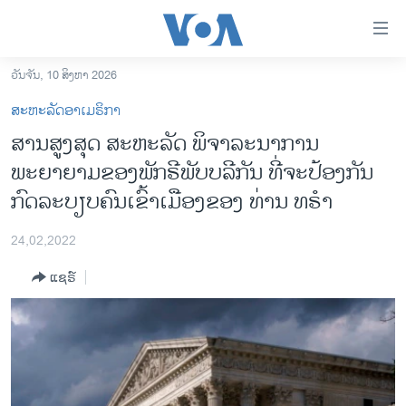
ລິ້ງ
ສຳຫລັບ
ເຂົ້າ
ວັນຈັນ, 10 ສິງຫາ 2026
ຫາ
ໂຮມເພຈ
ສະຫະລັດອາເມຣິກາ
ຂ້າມ
ລາວ
ສານສູງສຸດ ສະຫະລັດ ພິຈາລະນາການ
ຂ້າມ
ອາເມຣິກາ
ພະຍາຍາມຂອງພັກຣີພັບບລີກັນ ທີ່ຈະປ້ອງກັນ
ຂ້າມ
ໄປ
ການເລືອກຕັ້ງ ປະທານາທີບໍດີ ສະຫະລັດ 2024
ກົດລະບຽບຄົນເຂົ້າເມືອງຂອງ ທ່ານ ທຣຳ
ຫາ
ຂ່າວ​ຈີນ
ຊອກ
24,02,2022
ຄົ້ນ
ໂລກ
ແຊຣ໌
ເອເຊຍ
ອິດສະຫຼະພາບດ້ານການຂ່າວ
ຊີວິດຊາວລາວ
ຊຸມຊົນຊາວລາວ