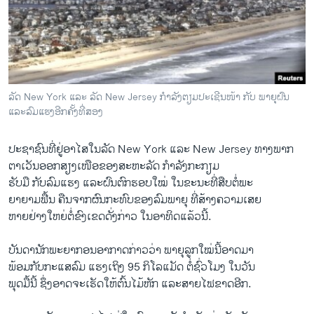
ວິທະຍາສາດ-ເທັກໂນໂລຈີ
ທຸລະກິດ
ພາສາອັງກິດ
ວີດີໂອ
ລັດ New York ແລະ ລັດ New Jersey ກໍາລັງຕຽມປະເຊີນໜ້າ ກັບ ພາຍຸຝົນ
ສຽງ
ແລະລົມແຮງອີກຄັ້ງທີ່ສອງ
ລາຍການກະຈາຍສຽງ
ປະຊາຊົນທີ່ຢູ່ອາໄສໃນລັດ New York ​ແລະ New Jersey ທາງພາກ
ຕິດຕາມພວກເຮົາ ທີ່
ຕາເວັນອອກສຽງເໜືອຂອງສະຫະລັດ ກໍາລັງກະກຽມ
ລາຍງານ
ຮັບມື ກັບລົມແຮງ ແລະຝົນຕົກຮອບໃໝ່ ໃນຂະນະທີ່ສືບຕໍ່ພະ
ຍາຍາມຟື້ນ ຄືນຈາກຜົນ​ກະທົບ​ຂອງລົມ​ພາຍຸ ທີ່​ສ້າງ​ຄວາມ​ເສຍ
​ຫາຍຢ່າງໃຫຍ່ຕໍ່​ຂົງເຂດດັ່ງກ່າວ ໃນອາທິດແລ້ວນີ້.
ພາສາຕ່າງໆ
ບັນດາ​ນັກ​ພະຍາກອນ​ອາກາດກ່າວ​ວ່າ ​ພາຍຸລູກ​ໃໝ່​ນີ້ອາດ​ມາ​
ພ້ອມ​ກັບກະ​ແສລົມ ແຮງເຖິງ 95 ກິໂລແມັດ ຕໍ່ຊົ່ວໂມງ ໃນວັນ
ພຸດມື້ນີ້ ຊຶ່ງອາດຈະເຮັດໃຫ້ຕົ້ນໄມ້ຫັກ ແລະສາຍໄຟຂາດອີກ.