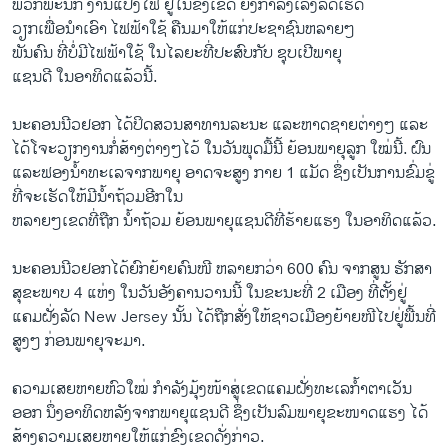
ພວກພະນັກ ງານ​ແປງ​ໄຟ ຢູ່ໃນຂົງເຂດ ຍັງກໍາລັງ​ເລ່ງ​ລັດເຮັດ
ວຽກເພື່ອນໍາ​ເອົາ ໄຟຟ້າໃຊ້ ຄືນມາໃຫ້ແກ່ປະຊາຊົນຫລາຍໆ
ພັນຄົນ ທີ່ບໍ່ມີໄຟຟ້າໃຊ້ ໃນໄລຍະທີ່​ປະສົບກັບ ຊຸບເປີພາຍຸ
ແຊນດີ ໃນອາທິດແລ້ວນີ້.
ນະຄອນນີວຢອກ ໄດ້ປິດສວນສາທານລະນະ ແລະຫາດຊາຍຕ່າງໆ ແລະ
ໄດ້​ໂຈະວຽກ​ງານກໍ່ສ້າງຕ່າງໆໄວ້ ໃນວັນພຸດມື້ນີ້ ຍ້ອນພາຍຸລູກ ​ໃໝ່​ນີ້. ຝົນ
ແລະຟອງ​ນໍ້າ​ທະ​ເລ​ຈາກ​ພາຍຸ ອາດ​ຈະສູງ ກາຍ 1 ແມັດ ຊຶ່ງເປັນການຂົ່ມຂູ່
ທີ່ຈະ​ເຮັດ​ໃຫ້ມີນໍ້າຖ້ວມອີກໃນ
ຫລາຍໆເຂດທີ່ຖືກ ນໍ້າຖ້ວມ ຍ້ອນພາຍຸແຊນດີທີ່ຮ້າຍແຮງ ​ໃນ​ອາທິດ​ແລ້ວ.
ນະຄອນນີວຢອກໄດ້ຍົກຍ້າຍຄົນໜີ ຫລາຍກວ່າ 600 ຄົນ ຈາກສູນ ຮັກສາ
ສຸຂະພາບ 4 ແຫ່ງ ໃນວັນອັງຄານວານນີ້ ໃນຂະນະທີ່ 2 ເມືອງ ທີ່​ຕັ້ງ​ຢູ່​
ແຄມ​ຝັ່ງລັດ New Jersey ນັ້ນ ໄດ້ຖືກສັ່ງໃຫ້ຊາວ​ເມືອງຍ້າຍໜີໄປຢູ່ພື້ນທີ່
ສູງໆ ກ່ອນພາຍຸຈະມາ.
​ຄວາມ​ເສຍ​ຫາຍຫົວ​ໃໝ່​ ກໍາລັງ​ມຸ້​ງໜ້າສູ່​ເຂດ​ແຄມ​ຝັ່ງ​ທະ​ເລກໍ້າ​ຕາ​ເວັນ​
ອອກ ​ນຶ່ງ​ອາທິດ​ຫລັງ​ຈາກພາຍຸ​ແຊນ​ດີ ຊຶ່ງ​ເປັນ​ລົມພາຍຸ​ຂະໜາດ​ແຮງ ​ໄດ້​
ສ້າງ​ຄວາມ​ເສຍ​ຫາຍ​ໃຫ້​ແກ່​ຂົງ​ເຂດດັ່ງກ່າວ.