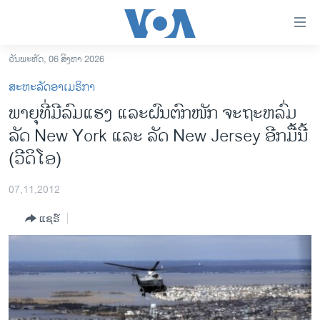
ລິ້ງ
ສຳຫລັບ
ເຂົ້າ
ວັນພະຫັດ, 06 ສິງຫາ 2026
ຫາ
ໂຮມເພຈ
ສະຫະລັດອາເມຣິກາ
ຂ້າມ
ລາວ
ພາຍຸທີ່ມີລົມແຮງ ແລະຝົນຕົກໜັກ ຈະຖະຫລົ່ມ
ຂ້າມ
ອາເມຣິກາ
ລັດ New York ແລະ ລັດ New Jersey ອີກມື້ນີ້
ຂ້າມ
ໄປ
ການເລືອກຕັ້ງ ປະທານາທີບໍດີ ສະຫະລັດ 2024
(ວີດິໂອ)
ຫາ
ຂ່າວ​ຈີນ
ຊອກ
07,11,2012
ຄົ້ນ
ໂລກ
ແຊຣ໌
ເອເຊຍ
ອິດສະຫຼະພາບດ້ານການຂ່າວ
ຊີວິດຊາວລາວ
ຊຸມຊົນຊາວລາວ