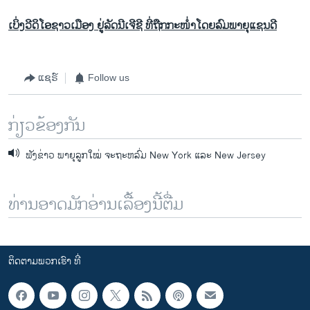
ເບິ່ງວີດິໂອຊາວເມືອງ ຢູ່ລັດນີເຈີຊີ ທີ່ຖືກກະໜໍ່າໂດຍລົມພາຍຸແຊນດີ
ແຊຣ໌
Follow us
ກ່ຽວຂ້ອງກັນ
ຟັງຂ່າວ ພາຍຸລູກໃໝ່ ຈະຖະຫລົ່ມ New York ແລະ New Jersey
ທ່ານອາດມັກອ່ານເລື້ອງນີ້ຕື່ມ
ຕິດຕາມພວກເຮົາ ທີ່