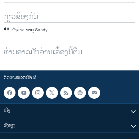
ກ່ຽວຂ້ອງກັນ
ຟັງຂ່າວ ພາຍຸ Sandy
ທ່ານອາດມັກອ່ານເລື້ອງນີ້ຕື່ມ
ຕິດຕາມພວກເຮົາ ທີ່
ເບິ່ງ
ຟັງສຽງ