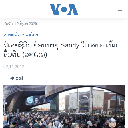
ລິ້ງ
ສຳຫລັບ
ເຂົ້າ
ວັນຈັນ, 10 ສິງຫາ 2026
ຫາ
ໂຮມເພຈ
ສະຫະລັດອາເມຣິກາ
ຂ້າມ
ລາວ
ຜູ້ເສຍຊີວິດ ຍ້ອນພາຍຸ Sandy ໃນ ສຫລ ເພີ້ມ
ຂ້າມ
ອາເມຣິກາ
ຂຶ້ນຕື່ມ (ສະໄລດ໌)
ຂ້າມ
ໄປ
ການເລືອກຕັ້ງ ປະທານາທີບໍດີ ສະຫະລັດ 2024
ຫາ
02,11,2012
ຂ່າວ​ຈີນ
ຊອກ
ແຊຣ໌
ຄົ້ນ
ໂລກ
ເອເຊຍ
ອິດສະຫຼະພາບດ້ານການຂ່າວ
ຊີວິດຊາວລາວ
ຊຸມຊົນຊາວລາວ