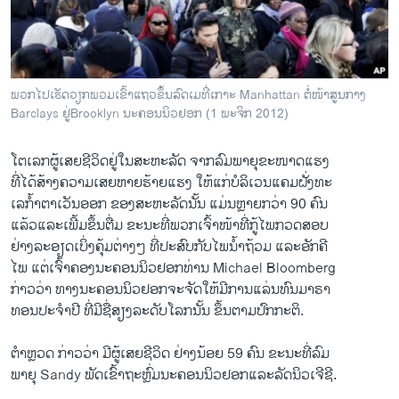
ວິທະຍາສາດ-ເທັກໂນໂລຈີ
ທຸລະກິດ
ພາສາອັງກິດ
ພວກໄປເຮັດວຽກພວມເຂົ້າແຖວຂຶ້ນລົດເມທີ່ເກາະ Manhattan ຕໍ່ໜ້າສູນກາງ
ວີດີໂອ
Barclays ຢູ່Brooklyn ນະຄອນນິວຢອກ (1 ພະຈິກ 2012)
ສຽງ
ໂຕເລກຜູ້ເສຍຊີວິດຢູ່ໃນສະຫະລັດ ຈາກລົມພາຍຸຂະໜາດແຮງ
ລາຍການກະຈາຍສຽງ
ທີ່ໄດ້ສ້າງຄວາມເສຍຫາຍຮ້າຍແຮງ ໃຫ້ແກ່ບໍລິເວນແຄມຝັ່ງທະ
ຕິດຕາມພວກເຮົາ ທີ່
ເລກໍ້າຕາເວັນອອກ ຂອງສະຫະລັດນັ້ນ ແມ່ນຫຼາຍກວ່າ 90 ຄົນ
ລາຍງານ
ແລ້ວແລະເພີ້ມຂຶ້ນຕື່ມ ຂະນະທີ່ພວກເຈົ້າໜ້າທີ່ກູ້ໄພກວດສອບ
ຢ່າງລະອຽດເບິ່ງຄຸ້ມຕ່າງໆ ທີ່ປະສົບກັບໄພນໍ້າຖ້ວມ ແລະອັກຄີ
ໄພ ແຕ່ເຈົ້າຄອງນະຄອນນິວຢອກທ່ານ Michael Bloomberg
ພາສາຕ່າງໆ
ກ່າວວ່າ ທາງນະຄອນນິວຢອກຈະຈັດໃຫ້ມີການແລ່ນທົນມາຣາ
ທອນປະຈຳປີ ທີ່ມີຊື່ສຽງລະດັບໂລກນັ້ນ ຂຶ້ນຕາມປົກກະຕິ.
ຕຳຫຼວດ ກ່າວວ່າ ມີຜູ້ເສຍຊີວິດ ຢ່າງນ້ອຍ 59 ຄົນ ຂະນະທີ່ລົມ
ພາຍຸ Sandy ພັດເຂົ້າຖະຫຼົ່ມນະຄອນນິວຢອກແລະລັດນິວເຈີຊີ.