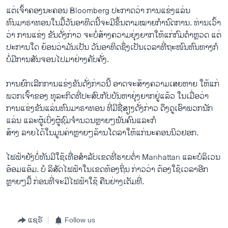
ແຕ່ເຈົ້າຄອງນະຄອນ Bloomberg ປະກາດວ່າ ການແຂ່ງແລ່ນ
ທົນມາຣາທອນໃນມື້ວັນອາທິດນີ້ຈະມີຂຶ້ນຕາມໝາຍກຳນົດການ. ທ່ານເວົ້າ
ວ່າ ການແຂ່ງ ຂັນດັ່ງກ່າວ ຈະບໍ່ສ້າງຄວາມຍຸ່ງຍາກໃຫ້ແກ່ກົມຕຳຫຼວດ ແຕ່
ປະການໃດ ຍ້ອນວ່າມັນເປັນ ວັນອາທິດຊຶ່ງເປັນເວລາທີ່ຖະໜົນຫົນທາງກໍ
ບໍ່ມີການສັນຈອນໄປມາຢ່າງຄັບຄັ່ງ.
ການຍົກເລີກການແຂ່ງຂັນດັ່ງກ່າວນີ້ ອາດຈະສ້າງຄວາມເສຍຫາຍ ໃຫ້ແກ່
ພວກເຈົ້າຂອງ ທຸລະກິດທີ່ປະສົບກັບບັນຫາຍຸ່ງຍາກຢູ່ແລ້ວ ໃນເມື່ອວ່າ
ການແຂ່ງຂັນແລ່ນທົນມາຣາທອນ ທີ່ມີຊື່ສຽງດັ່ງກ່າວ ດຶງດູເອົາພວກນັກ
ແລ່ນ ແລະຜູ້ເບິ່ງຜູ້ຊົມຈຳນວນຫຼາຍໆພັນຄົນແລະກໍ
ສ້າງ ລາຍໄດ້ໃນມູນຄ່າຫຼາຍໆລ້ານໂດລາໃຫ້ແກ່ນະຄອນນິວຢອກ.
ໄຟຟ້າຍັງບໍ່ທັນມີໃຊ້ເທື່ອສຳລັບເຂດທີ່ຮາບຕໍ່າ Manhattan ແລະບໍລິເວນ
ອ້ອມແອ້ມ. ບໍ ລິສັດໄຟຟ້າໃນເຂດທ້ອງຖິ່ນ ກ່າວວ່າ ຕ້ອງໃຊ້ເວລາອີກ
ຫຼາຍໆມື້ ກ່ອນທີ່ຈະມີໄຟຟ້າໃຊ້ ຄືນຢ່າງເຕັມທີ່.
ແຊຣ໌
Follow us