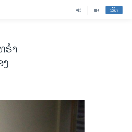
ສົດ
ທຣໍາ
ອງ