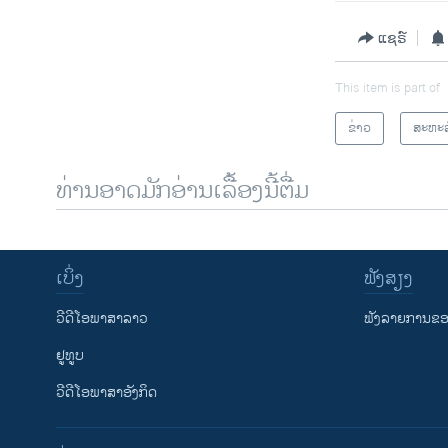
ແຊຣ໌
This item is part of
ຂ່າວ
ສະຫະລ
ທ່ານອາດມັກອ່ານເລື້ອງນີ້ຕື່ມ
ເບິ່ງ
ຟັງສຽງ
ວີດີໂອພາສາລາວ
ຟັງລາຍການຂອງ
ຢູທູບ
ວີດີໂອພາສາອັງກິດ