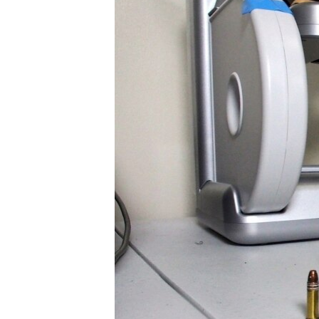
ວິທະຍາສາດ-ເທັກໂນໂລຈີ
ທຸລະກິດ
ພາສາອັງກິດ
ວີດີໂອ
ສຽງ
ລາຍການກະຈາຍສຽງ
ລາຍງານ