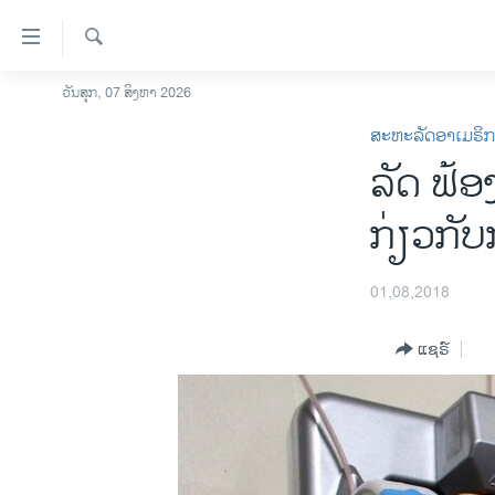
ລິ້ງ
ສຳຫລັບ
ເຂົ້າ
ຄົ້ນຫາ
ວັນສຸກ, 07 ສິງຫາ 2026
ໂຮມເພຈ
ຫາ
ສະຫະລັດອາເມຣິ
ລາວ
ຂ້າມ
ລັດ ຟ້
ຂ້າມ
ອາເມຣິກາ
ຂ້າມ
ການເລືອກຕັ້ງ ປະທານາທີບໍດີ ສະຫະລັດ
ກ່ຽວກັ
ໄປ
2024
ຫາ
ຂ່າວ​ຈີນ
ຊອກ
01,08,2018
ຄົ້ນ
ໂລກ
ແຊຣ໌
ເອເຊຍ
ອິດສະຫຼະພາບດ້ານການຂ່າວ
ຊີວິດຊາວລາວ
ຊຸມຊົນຊາວລາວ