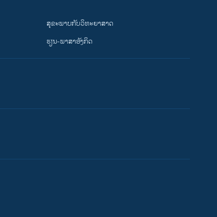
ສຸຂະພາບກັບວິທະຍາສາດ
ຮຽນ-ພາສາອັງກິດ