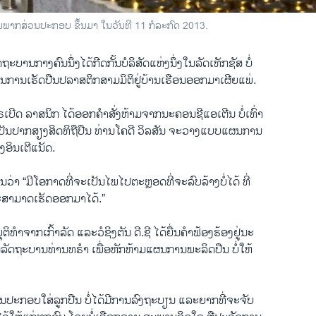
ີ່ເປັນພາກສ່ວນປະກອບ ຂຶ້ນມາ ໃນວັນທີ 11 ກໍລະກົດ 2013.
ຖະບານ​ກາງຄົນ​ນຶ່ງ​ໄດ້​ກີດ​ກັ້ນ​ບໍລິສັດ​ແຫ່ງ​ນຶ່ງ​ໃນ​ລັດ​ເທັກ​ຊັສ ບໍ່
ນການ​ເຮັດ​ປືນປລາສຕິກ​ສາມມິຕິຢູ່ບ້ານເຮືອນອອກມາເຜີຍແພ່.
ຣ​ເບີດ ລາສນິກ​ ​ໄດ້​ອອກຄຳ​ສັ່ງ​ຫ້າມຈາກ​ນະຄອນ​ຊີແ​ອ​ເຕີນ ບໍ່​ເທົ່າ
ູ້​ເປັນ​ປາກ​ສຽງ​ສິດທິ​ຖືປືນ ທ່ານ​ໂຄ​ດີ ວິລສັນ ຈະວາງແບບແຜນການ
ອິນ​ເຕີ​ແນັດ.
ວ່າ “ມີ​ໂອ​ກາດ​ທີ່​ຈະ​ເປັນ​ໄພ​ໄປຕະຫຼອດທີ່​ຈະລົບລ້າງ​ບໍ່​ໄດ້ ​ທີ່
ະ​ສາມາດ​ເຮັດ​ອອກມາໄດ້.”
​ທຳ​ຈາກ​ເກົ້າ​ລັດ ​ແລະ​ວໍ​ຊິງ​ຕັນ​ ດີ.ຊີ ​ໄດ້​ຍື່ນ​ຄຳ​ຟ້ອງ​ຮ້ອງ​ຢູ່​ນະ
ລັດຖະບານ​ທ່ານ​ທຣໍາ ​ເພື່ອ​ຫັກຫ້າມ​ແຜນການ​ພະລິດ​ປືນ​ ບໍ່ໃຫ້
າການ​ປະກອບ​ໃສ່​ລູກປືນ ບໍ່​ໄດ້​ມີການລົງ​ຖະບຽນ ​ແລະ​ຍາກ​ທີ່​ຈະ​ຈັບ