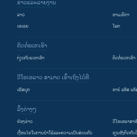
ຂ່າວແລະລາຍງານ
ລາວ
ອາເມຣິກາ
ເອເຊຍ
ໂລກ
ຕິດຕໍ່ພວກເຮົາ
ກ່ຽວກັບພວກເຮົາ
ຕິດຕໍ່ພວກເຮົາ
ວີໂອເອລາວ ສາມາດ ເຂົ້າເຖິງໄດ້ທີ່
ເຟັສບຸກ
ອາຣ໌ ແອັສ ແອັ
​ລິ້ງ​ຕ່າງໆ
ຕິດຕາມພວກເຮົາ ທີ່
​ຫ້ອງ​ຂ່າວ
ວີ​ໂອ​ເອ​ພາ​ສາ​ອ
​ເງື່ອນ​ໄຂ​ໃນ​ການ​ນຳ​ໃຊ້​ແລະຄວາມ​ເປັນ​ສ່​ວນ​ຕົວ
​ຮຽນ​ອັງ​ກິດ​ກັບ​