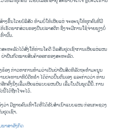
ໄວ້​ໃຫ້​ແກ່​ທຸກ​ຄົນ​ ໂດຍບໍ່ເລືອກ​ອາຍຸ ສະພາບ​ຈິດ​ໃຈ ຫຼື​ປະວັດການ​
້າງ​ຂຶ້ນ​ໂດຍ​ບໍລິສັດ ຫ້າມບໍ່ໃຫ້ເຜີຍ​ແຜ່ ຈະ​ອະນຸ​ໃຫ້​ທຸກ​ຄົນ​ທີ່​ມີ​
 ໃຫ້​ເຮັດ​ພາກສ່ວນຂອງ​ປືນ​ປລາສຕິກ ຊຶ່ງຈະມີ​ການ​ໃຊ້​ຈ່າຍ​ພຽງ​ບໍ່​
ທົ່ານັ້ນ.
ະຫະລັດ​ໄດ້​ສັ່ງໃຫ້​ທ່ານ​ໂຄ​ດີ ວິລສັນ​ຢຸດເຊົາ​ການ​ເຜີຍ​ແຜ່ແຜນ
ວ່າ​ ຝ່າຝືນ​ກົດໝາຍ​ສິນຄ້າ​ອອກ​ຂອງສະຫະລັດ.
້ອງ​ຮ້ອງ​ ກ່າວ​ຫາ​ການ​ຫ້າມວ່າ​ເປັນ​ຝ່າຝືນ​ສິດທິ​ລັດຖະທໍາ​ມະນູນ
​ປະທານາທິບໍດີ​ທຣໍາ ​ໄດ້​ຕ່າວ​ປິ້ນຕົນ​ເອງ ​ແລະ​ກ່າວ​ວ່າ ທ່ານ​
​ຄັ້ງ​ນຶ່ງ​ເລີ້ມເຜີຍ​ແຜ່ແບບ​ແຜນປືນ ​ເລີ້​ມ​ໃນ​ວັນ​ພຸດ​ມື້ນີ້. ກາ​ນ
ດ​ນີ້​ໄດ້​ຖືກ​ໂຈະ​ໄວ້.
ມ​ແຈ້ງ​ວ່າ ມີ​ຫຼາຍ​ຄົນ​ເທົ່າ​ໃດ​ທີ່​ໄດ້​ຮັບ​ສຳ​ເນົາ​ແບບ​ແຜນ ກ່ອນ​ກະຊວງ​
ັນ​ຢຸດ​ເຊົາ.
ປັນພາສາອັງກິດ