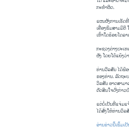
ໄດ້ ​ແລະ​ອາດ​ຈະ​ມີ​
ກະທຳ​ຜິດ.
ແຜນຜັງການ​ເຮັດ​ທີ່​ສ
ເຄື່ອງພິມ​ສາມ​ມິ​ຕິ
ເທົ່າ​ໃດ​ຮ້ອຍ​ໂດ​ລາເ
ກະຊວງ​ຕ່າງປະ​ເທດ​ສ
ຜັງ ​ໂດຍ​ໂຕ້​ແຍ້ງ​
ທ່ານ​ວີລ​ສັນ ​ໄດ້​ຟ
ຂອງ​ທ່ານ. ລັດຖະບານ
ວິລສັນ ອາດ​ສາມາດ​ອີກ
ຕັດສິນ​ໃຈ​ດັ່ງກ່າວ​ບັ
​ແຕ່​ບໍ່​ເປັນ​ທີ່​ແຈ່
ໄດ້​ສັ່ງ​ໃຫ້​ທ່ານ​ວິລສ
ອ່ານຂ່າວນີ້ເພິ້ມເ