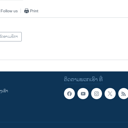
Follow us
Print
ັດອາເມຣິກາ
ຕິດຕາມພວກເຮົາ ທີ່
ເຮົາ