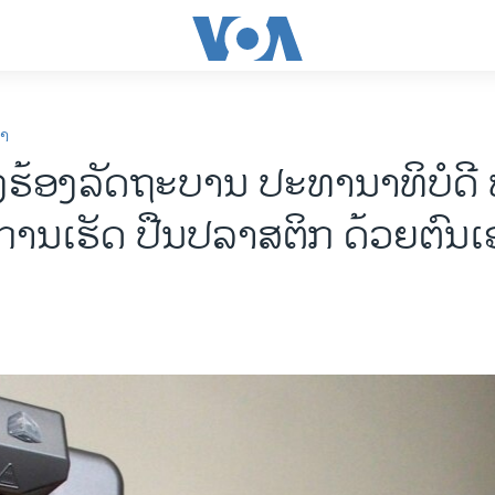
ກາ
ອງຮ້ອງລັດຖະບານ ປະທານາທິບໍດີ 
ບການເຮັດ ປືນປລາສຕິກ ດ້ວຍຕົນເ