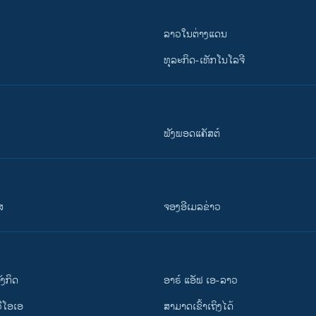
ລາວໃນຕ່າງແດນ
ທຸລະກິດ-ເທັກໂນໂລຈີ
ຟັງພອດແຄັສຕ໌
ສ
ຈອງອີເມລຂ່າວ
ັງ​ກິດ
ອາຣ໌ ແອັຟ ເອ-ລາວ
ວີ​ໂອ​ເອ
ສາມາດເຂົ້າເຖິງໄດ້