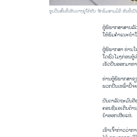
ຮູບປືນສັ້ນທີ່ເຫັນວາງຢູ່ໃກ້ກັບ ຈັກພິມສາມມິຕິ ອັນທ
ຜູ້​ພິ​ພາກ​ສາ​ສານ​ລັດ
ໃຫ້ພິມ​ຄຳແນະນຳ​ໃ
ຜູ້​ພິພາກສາ​ ທ່ານ​ໂ
​ໃດ​ຊົ່ວ​ໂມງກ່ອນ​ຜ
​ເຮັດປືນ​ອອກມາທາງ​
ທ່ານຜູ້​ພິພາກສາ​ຂຽນ​
ພວກປືນ​ເຫລົ່ານີ້ຈ
ບັນດາ​ລັດຖະມົນຕີ​ຍຸຕິ
ຄອນຊີ​ແອເຕີນ​ຕ້ານ​
ນຳອອກ​ເຜີ​ຍແຜ່.
​ເຂົາ​ເຈົ້າ​ກ່າວ​ວ່