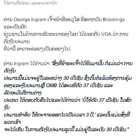
ໃຫ້ການຝຶກແອບ ແລະກວດການຳ.
ທ່ານ George Ingram ​ເຈົ້າໜ້າ​ທີ່​ອະ​ວຸ​ໂສ ​ທີ່​ສະ​ຖາ​ບັນ Brookings ​
ແລະ​ເປັນ​ນັກ
​ຊ່ຽວຊານ​ໃນ​ດ້ານ​ການ​ພັດທະນາ​ຂອງ​ໂລກ ​ໄດ້​ບອກ​ກັບ VOA ວ່າ ການ​
ຕັດ​ງົບປະມານ​
ທີ່​ວ່າ​ນີ້ ອາດຈະ​ຄ່ອຍໆ​ເປັນ​ຄ່ອຍ​ໆໄປ.
​ທ່ານ Ingram ​ໄດ້​ກ່າວ​ວ່າ
“ສິ່ງ​ທີ່​ຂ້າພະ​ເຈົ້າໄດ້​ຍິນ​ມາ​ນັ້ນ ກໍ​ແມ່ນ​ວ່າ ການ​
ຕັດ​ງົບ
ປະມານນີ້ແມ່ນ​ຈະ​ຢູ່​ໃນ​ລະຫວ່າງ 30 ​ເປີ​ເຊັນ ຊຶ່ງຕົ້ນຕໍ​ແລ້ວ​ຫ້ອງການຄຸ້ມ​
ຄອງ​ແລະງົບປະມານຫຼື OMB ​ໄດ້ສະ​ເໜີ​ຕັດ 37 ​ເປີ​ເຊັນ ​ແລະ​
ລັດຖະມົນຕີ​ການ​ຕ່າງ
ປະ​ເທດ ​ໂຕ້ຕອບ​ກັບຄືນ​ໄປແລະ​ໄດ້​ກ່າວ​ວ່າ ‘ບໍ່​ໃຫ້ຕັດ 37 ​ເປີ​ເຊັນ ​ໃນ​ສົກ​
ງົບ
ປະມານ​ທຳ​ອິດ ​ໃຫ້​ກະຈາຍ​ອອກ​ໄປ​ເປັນ​ເວລາ 3 ປີ,’ ​ແລ​ະນັ້ນ​ແມ່ນ​ສິ່ງ​ທີ່​
ພວກ​ເຮົາ​
ຈະ​ໄດ້​ເຫັນ​ ໃນ​ການ​ຕັດງົບປະມານ​ຊຸດ​ນີ້ ​ແມ່ນ​ຢູ່ໃນລະດັບ 30 ​ເປີ​ເຊັນ.”​