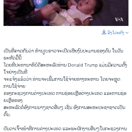
ວິທະຍາສາດ-ເທັກໂນໂລຈີ
ທຸລະກິດ
ພາສາອັງກິດ
ລິງໂດຍກົງ
0:00
0:03:01
ວີດີໂອ
EMBED
SHARE
ສຽງ
ເປັນ​ທີ່​ຄາດ​ກັນ​ວ່າ ທຳນຽບຂາວຈະ​ເປີດ​ເຜີຍ​ງົບປະມານຂອງ​ຕົນ ​ໃນ​ວັນ​
ພະຫັດ​ມື້​ນີ້ ​
ລາຍການກະຈາຍສຽງ
ຕິດຕາມພວກເຮົາ ທີ່
ໂດຍ​ທີ່​ປະທານາທິບໍດີ​ສະຫະລັດທ່ານ Donald Trump ແມ່ນ​ມີ​ຄວາມ​ຕັ້ງ​
ລາຍງານ
ໃຈຢ່າງ​ເປັນ​ທີ່
ຈະ​ແຈ້ງ​ແລ້ວ​ວ່າ ທ່ານ​ຈະ​ເພີ້ມການ​ໃຊ້​ຈ່າຍທາງທະຫານ ໂດ​ຍຈະ​ຫຼຸດ
ການ​ໃຊ້​ຈ່າຍ​
ພາສາຕ່າງໆ
ຂອງ​ກະຊວງ​ການ​ຕ່າງປະ​ເທດ ການ​ຊ່ອຍ​ເຫຼືອຕ່າງປະ​ເທດ ​ແລະ​ການ​ຊ່ອ​
ຍ​ເຫຼືອ​ຂອງ​
ສະຫະລັດຕໍ່​ອົງການ​ນາໆ​ຊາດ​ອື່ນໆ ​ເຊັ່ນ ອົງການ​ສະຫະ​ປະຊາ​ຊາດ​ເປັນ​
ຕົ້ນ.
ບັນດາ​ເຈົ້າ​ໜ້າ​ທີ່ການຕ່າງປະ​ເທດ ​ແລະ​ພະນັກງານ​ອື່ນໆ​ໃນ​ກະຊວງ​ການ​