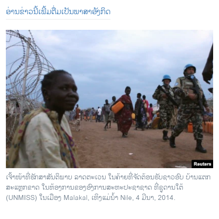
ອ່ານ​ຂ່າວ​ນີ້​ເພີ້​ມຕື່ມ​ເປັນ​ພາສາ​ອັງກິດ
ເຈົ້າໜ້າທີ່ຮັກສາສັນຕິພາບ ລາດຕະເວນ ໃນຄ້າຍທີ່ຈັດຕ້ອນຮັບຊາວອົບ ບ້ານແຕກ
ສະແຫຼກຂາດ ໃນຫ້ອງການຂອງອົງການສະຫະປະຊາຊາດ ທີ່ຊູດານໃຕ້
(UNMISS) ໃນເມືອງ Malakal, ເທິງແມ່ນ້ຳ Nile, 4 ມີນາ, 2014.