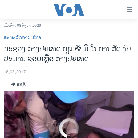
ລິ້ງ
ສຳຫລັບ
ເຂົ້າ
ວັນເສົາ, 08 ສິງຫາ 2026
US State Department Bracing for Dramatic Cuts to its Budget and Foreign Aid
EMBED
SHARE
ຫາ
ໂຮມເພຈ
ສະຫະລັດອາເມຣິກາ
ຂ້າມ
ລາວ
ກະຊວງ ຕ່າງປະເທດ ກຽມຮັບມື ໃນການຕັດ ງົບ
ຂ້າມ
ອາເມຣິກາ
ປະມານ ຊ່ອຍເຫຼືອ ຕ່າງປະເທດ
ຂ້າມ
ໄປ
ການເລືອກຕັ້ງ ປະທານາທີບໍດີ ສະຫະລັດ 2024
ຫາ
16,03,2017
ຂ່າວ​ຈີນ
ຊອກ
ແຊຣ໌
ຄົ້ນ
ໂລກ
ເອເຊຍ
ອິດສະຫຼະພາບດ້ານການຂ່າວ
ຊີວິດຊາວລາວ
No media source currently available
ຊຸມຊົນຊາວລາວ