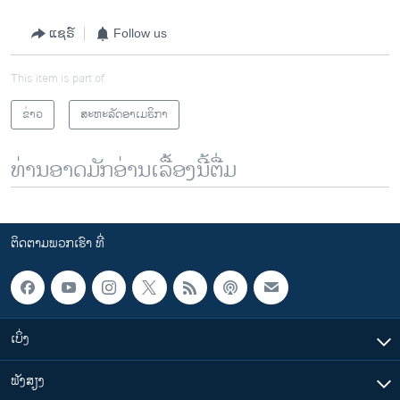
ແຊຣ໌
Follow us
This item is part of
ຂ່າວ
ສະຫະລັດອາເມຣິກາ
ທ່ານອາດມັກອ່ານເລື້ອງນີ້ຕື່ມ
ຕິດຕາມພວກເຮົາ ທີ່
ເບິ່ງ
ຟັງສຽງ