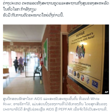
ຕ່າງປະ​ເທດ ຕະຫລອດ​ທັງ​ສະຖານທູດ​ແລະ​ສະຖານກົງ​ສຸນ​ຂອງ​ສະຫະລັດ
ໃນ​ທົ່ວ​ໂລກ ​ກຳລັງ​ກຽມ
ຮັບ​ມື ກັບການ​ຕັດຂະໜາດ​ໃຫຍ່​ດັ່ງກ່າວ​ນີ້.
ສູນຝຶກສອນຮັກສາໂຣກ AIDS ແລະສະໜັບສະໜຸນຂັ້ນຕົ້ນ ທີ່ເຂດຕໍ່ White
River, ອາຟຣິກາໃຕ້, ແມ່ນສ່ວນນຶ່ງຂອງການທີ່ໄດ້ຮັບກອງທຶນ ໂດຍສຸກເສີນຂອງ
ປະທານາທິບໍດີ ສຳຫຼັບຊ່ອຍເຫຼືອ AIDS ຫຼື PEPFAR ເພື່ອຈັດໃຫ້ເປັນສະຖານທີ່,