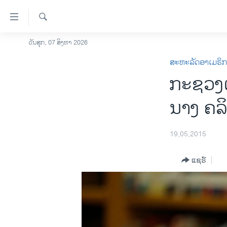
ລິ້ງ
ສຳຫລັບ
ເຂົ້າ
ຄົ້ນຫາ
ວັນສຸກ, 07 ສິງຫາ 2026
ໂຮມເພຈ
ຫາ
ສະຫະລັດອາເມຣິ
ລາວ
ຂ້າມ
ກະຊວງຕ
ຂ້າມ
ອາເມຣິກາ
ຂ້າມ
ການເລືອກຕັ້ງ ປະທານາທີບໍດີ ສະຫະລັດ
ນາງ ຄລິ
ໄປ
2024
ຫາ
ຂ່າວ​ຈີນ
ຊອກ
19,05,2015
ຄົ້ນ
ໂລກ
ແຊຣ໌
ເອເຊຍ
ອິດສະຫຼະພາບດ້ານການຂ່າວ
ຊີວິດຊາວລາວ
ຊຸມຊົນຊາວລາວ