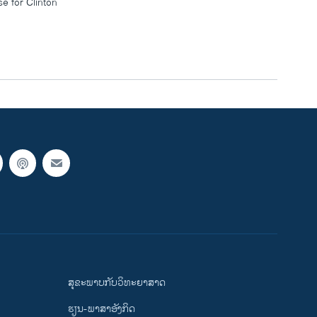
e for Clinton
ສຸຂະພາບກັບວິທະຍາສາດ
ຮຽນ-ພາສາອັງກິດ