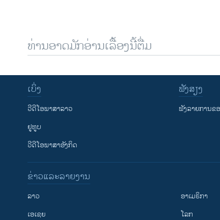
ທ່ານອາດມັກອ່ານເລື້ອງນີ້ຕື່ມ
ເບິ່ງ
ຟັງສຽງ
ວີດີໂອພາສາລາວ
ຟັງລາຍການຂອງ
ຢູທູບ
ວີດີໂອພາສາອັງກິດ
ຂ່າວແລະລາຍງານ
ລາວ
ອາເມຣິກາ
ເອເຊຍ
ໂລກ