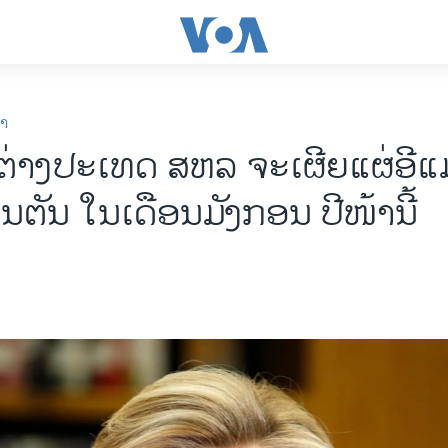
ກາ
່າງປະເທດ ສຫລ ຈະເຜີຍແຜ່ອີແ
ນຕັນ ໃນເດືອນມັງກອນ ປີໜ້ານີ້