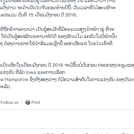
ະກຽມນຳອອກເຜີຍ​ແຜ່​ຢູ່​ໃນ​ໜ້າເວັ​ບ​ໄຊ​ຕ໌ຂອງ ຕົນ ​ແລະ​ເວົ້າວ່າ ການ
ລດັ່ງກ່າວ ຈະ​ດຳ​ເນີນໄປຈົນ​ຮອດ​ທ້າຍປີ​ນີ້. ວັນເວລາທີ່ໄດ້ສະເໜີຈະ
ຜ່​ແມ່ນ ວັນ​ທີ 15 ​ເດືອ​ນມັງ​ກອນ ປີ 2016.
່​ຖືກ​ພິຈາລະນາ​ວ່່າ ​ເປັນ​ຜູ້​ສະມັກ​ທີ່ມີຄະແນນສຽງນຳ​ໜ້າ ໝູ່ ທີ່ຈະ
ງ ໃຫ້ເປັນຜູ້ສະໝັກປະທານາທິບໍດີ ຂອງພັກເດໂມ ແຄຣັດ​ໃນ​ປີໜ້ານັ້ນ
ນາງ​ ຕ້ອງການຢາກ​ໃຫ້​ນຳອີແມລເຫຼົ່ານີ້ ອອກເຜີຍ​ແຜ່ ໂດຍໄວ​ເທົ່າ​ທີ່​
ີດເຜີຍໃນເດືອນ​ມັງກອນ ປີ 2016 ຈະມີຂຶ້ນບໍ່ດົນກ່ອນ ກ່ອນກອງ​ປະຊຸມຂອງພ
ຂ່ງຂັນ ທີ່ລັດ Iowa ແລະການເລືອກ
ດ New Hampshire ຊຶ່ງທັງສອງຕ່າງ ກໍມີຄວາມສຳຄັນໃນການ​ແຂ່ງຂັນ ຂອງບັນດາ​
ະລັດ.
Follow us
Print