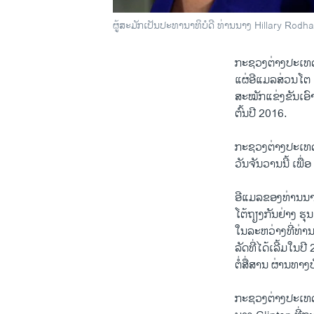
ຜູ້ສະມັກເປັນປະທານາທິບໍດີ ທ່ານນາງ Hillary Rodha
​ກະຊວງ​ຕ່າງປະ​ເທ
ແຜ່ອີ​ແມລສ່ວນໂຕ ຂ
ສະໝັກແຂ່ງຂັນເອົ
ຕົ້ນ​ປີ 2016.
ກະຊວງ​ຕ່າງປະ​ເທດ
​ວັນ​ຈັນ​ວານ​ນີ້ ​
ອີ​ແມລຂອງ​ທ່ານ​ນາງ
ໂຕ້ຖຽງກັນຢ່າງ ຮຸນແຮ
​ໃນລະຫວ່າງທີ່ທ່າ
ລັດທີ່​ໄດ້​ເລີ້ມ​
ຕໍ່​ສື່ສານ​ ຜ່ານ​ທາ
ກະຊວງ​ຕ່າງປະ​ເທດ 