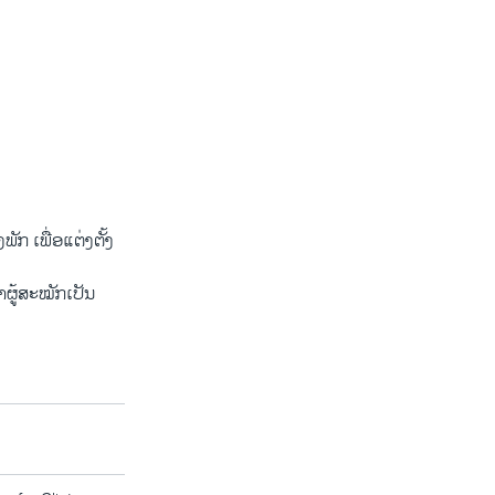
ັກ ເພື່ອແຕ່ງຕັ້ງ
ຜູ້​ສະໝັກ​ເປັນ