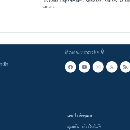
US State Department Considers January Releas
Emails
ຕິດຕາມພວກເຮົາ ທີ່
ເຮົາ
ລາວໃນຕ່າງແດນ
ທຸລະກິດ-ເທັກໂນໂລຈີ