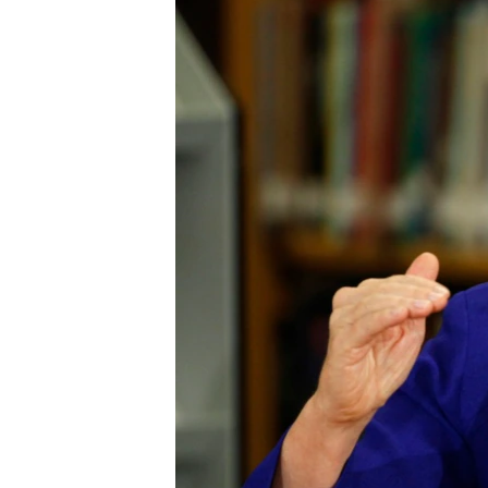
ວິທະຍາສາດ-ເທັກໂນໂລຈີ
ທຸລະກິດ
ພາສາອັງກິດ
ວີດີໂອ
ສຽງ
ລາຍການກະຈາຍສຽງ
ລາຍງານ