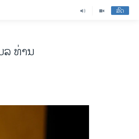
ສົດ
ມລ ທ່ານ