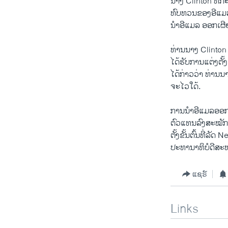
​ນາງ Clinton ທີ່​ກ
​ທົບ​ທວນ​ຂອງອີ​ແມ
ນຳອີແມລ ອອກເຜີຍ​ແ
ທ່ານ​ນາງ Clinton ທີ
ໄດ້ຮັບການແຕ່ງຕັ້
​ໄດ້​ກ່າວ​ວ່າ ທ່ານ​
ຈ​ະ​ໄວ​ໃດ້.
​ການນຳອີແມລອອກເປ
ຕົວແທນລົງສະໝັກແ
ຕັ້ງຂັ້ນຕົ້ນທີ່ລັ
ປະທານາທິບໍດີສະຫ
ແຊຣ໌
Links