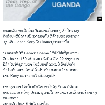
ວິທະຍາສາດ-ເທັກໂນໂລຈີ
ທຸລະກິດ
ພາສາອັງກິດ
ວີດີໂອ
ສະຫະລັດ ຈະ​ເພີ້​ມຂຶ້ນ​ເປັນ​ຫລາຍ​ກ່ວາ​ສອງ​ເທົ່າ​ໂຕ ກອງ
ກຳລັງ​ປະຕິບັດ​ງານພິ​ເສດຂອງ​ຕົນ ທີ່​ສົ່ງ​ໄປ​ຊ່ວຍ​ຊອກ​ຫາ
ສຽງ
​ ຂຸນ​ເສິກ Josep Kony ​ໃນ​ປະ​ເທດ​ຢູການ​ດາ​ນັ້ນ.
ລາຍການກະຈາຍສຽງ
ຕິດຕາມພວກເຮົາ ທີ່
ປະ​ທາ​ນາ​ທິບໍດີ Barack Obama ​ໄດ້​ສັ່ງ​ໃຫ້​ສົ່ງ​ທະຫານ
ລາຍງານ
​ອີກ ປະມານ 150 ຄົນ ​ແລະ​ ເຮືອບິນ CV-22 ຢ່າງ​ໜ້ອຍ
​ສີ່ລຳ ​ໄປຍັງຢູການ​ດາ ​ໃນ​ວັນ​ອາທິດ​ວານ​ນີ້ ຊຶ່ງ​ເປັນ​ຄັ້ງ​
ທຳ ​ອິດ​ທີ່ ສະຫະລັດ​ໄດ້​ສົ່ງ​ເຮືອບິນ​ທະຫານ ​ໄປ​ຊອກ​ຫາ
ພາສາຕ່າງໆ
ນາຍ Kony ​ແລະ​ພວກ​ນັກ​ລົບ​ຂອງເຂົາ.
ການ​ຊອກ​ຫາ ​ໄດ້​ເນັ້ນ​ໜັກ​ໃສ່ເຂດປ່າດົງ ທີ່ກວມ​ບໍລິ​ເວນ
​ຊາຍ​ແດນລະຫວ່າງ ປະ​ເທດ​ຊູ​ດານໃຕ້ ສາທາລະນະ​ລັດອາ​ຟຣິກາກາງ ​
ແລະສາທາ
ລະນະ​ລັດປະຊາ ທິປະ​ໄຕຄອງ​ໂກ.