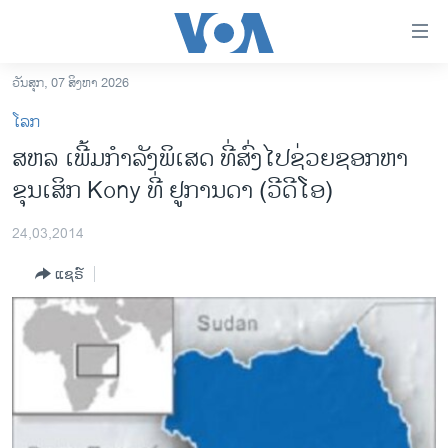
ລິ້ງ
ສຳຫລັບ
ເຂົ້າ
ວັນສຸກ, 07 ສິງຫາ 2026
ຫາ
ໂຮມເພຈ
ໂລກ
ຂ້າມ
ລາວ
ສຫລ ເພີ້ມກຳລັງພິເສດ ທີ່ສົ່ງໄປຊ່ວຍຊອກຫາ
ຂ້າມ
ອາເມຣິກາ
ຂຸນເສິກ Kony ທີ່ ຢູການດາ (ວີດີໂອ)
ຂ້າມ
ໄປ
ການເລືອກຕັ້ງ ປະທານາທີບໍດີ ສະຫະລັດ 2024
ຫາ
24,03,2014
ຂ່າວ​ຈີນ
ຊອກ
ແຊຣ໌
ຄົ້ນ
ໂລກ
ເອເຊຍ
ອິດສະຫຼະພາບດ້ານການຂ່າວ
ຊີວິດຊາວລາວ
ຊຸມຊົນຊາວລາວ