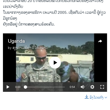
ເປັນ​ເວລາ​ເກືອບ 20 ປີ ກ່ອນ​ຫລົບ​ໝີ​ໄປ​ກັບ​ພວກ​ນັກ​ລົບ​ຂອງເຂົາໄປ​ຍັງ​
ເຂດ​ປ່າ​ດົງ​ຕຶບ
ໃນ​ພາກ​ກາງຂອງອາ​ຟຣິກາ ​ປະມານ​ປີ 2005​. ​ເຊື່ອ​ກັນ​ວ່າ ​ເວລາ​ນີ້ ຜູ້ກ່ຽວ​
ມີລູກ​ນ້ອງ
​ຍັງຫລື​ອ​ຢູ່​ ບໍ່ກາຍ​ສອງ​ສາມ​ຮ້ອຍ​ຄົນ.
ີ້Uganda
by
ສຽງອາເມຣິກາ ວີໂອເອລາວ
No media source currently available
0:00
0:54
ລິງໂດຍກົງ