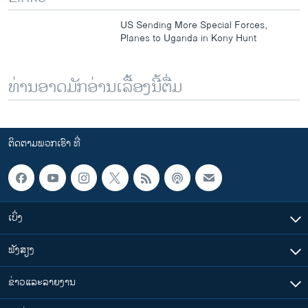
US Sending More Special Forces,
Planes to Uganda in Kony Hunt
ທ່ານອາດມັກອ່ານເລື້ອງນີ້ຕື່ມ
ຕິດຕາມພວກເຮົາ ທີ່
ເບິ່ງ
ຟັງສຽງ
ຂ່າວແລະລາຍງານ