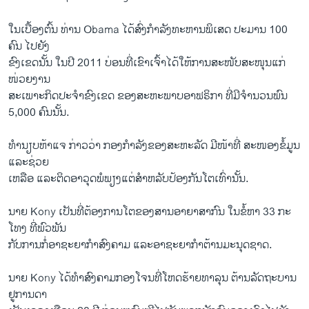
​ໃນ​ເບື້ອງ​ຕົ້ນ ທ່ານ Obama ໄດ້​ສົ່ງກຳລັງ​ທະຫານ​ພິ​ເສດ ປະມານ 100
ຄົນ ​ໄປ​ຍັງ​
ຂົງ​ເຂດນັ້ນ ​ໃນ​ປີ 2011 ບ່ອນ​ທີ່​ເຂົາ​ເຈົ້າ​ໄດ້​ໃຫ້ການສະໜັບສະໜຸນ​ແກ່
ໜ່ວຍ​ງານ​
ສະ​ເພາະກິດ​ປະຈຳ​ຂົງ​ເຂດ ຂອງສະຫະພາບອາ​ຟຣິກາ ທີ່​ມີ​ຈຳນວນ​ພົນ
5,000 ຄົນນັ້ນ.
ທຳນຽບຫ້າ​ແຈ ກ່າວ​ວ່າ ກອງ​ກຳລັງຂອງສະຫະລັດ ມີໜ້າ​ທີ່​ ສະໜອງ​ຂໍ້​ມູນ
ແລະຊ່ວຍ​
ເຫລືອ ​ແລະ​ຕິດ​ອາວຸດ​ພໍ​ພຽງແຕ່​ສຳ​ຫລັບ​ປ້ອງ​ກັນ​ໂຕ​ເທົ່າ​ນັ້ນ.
ນາຍ Kony ​ເປັນ​ທີ່​ຕ້ອງການໂຕຂອງສານ​ອາຍາ​ສາກົນ ​ໃນ​ຂໍ້​ຫາ 33 ກະ​
ໂທ​ງ ທີ່​ພົວພັນ
ກັບການ​ກໍ່ອາຊະ​ຍາ​ກຳ​ສົງຄາມ ​ແລະ​ອາ​ຊະ​ຍາ​ກຳ​ຕ້ານ​ມະນຸດຊາດ.
ນາຍ Kony ​ໄດ້ທຳສົງຄາມກອງ​ໂຈນທີ່​ໂຫດຮ້າຍ​ທາລຸນ ​ຕ້ານລັດຖະບານ
ຢູການ​ດາ