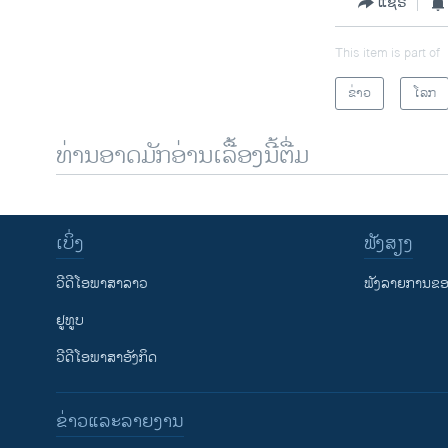
ແຊຣ໌
This item is part of
ຂ່າວ
ໂລກ
ທ່ານອາດມັກອ່ານເລື້ອງນີ້ຕື່ມ
ເບິ່ງ
ຟັງສຽງ
ວີດີໂອພາສາລາວ
ຟັງລາຍການຂອງ
ຢູທູບ
ວີດີໂອພາສາອັງກິດ
ຂ່າວແລະລາຍງານ