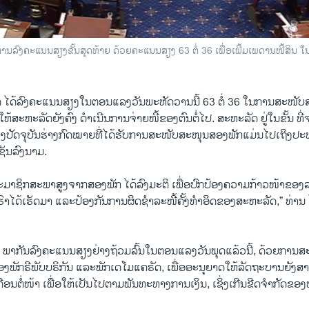
ນລົງຄະແນນສຽງຂັ້ນສຸດທ້າຍ ດ້ວຍຄະແນນສຽງ 63 ຕໍ່ 36 ເພື່ອເພີ້ມເພດານໜີ້ສິນ ໃນ
 ໄດ້ລົງຄະແນນສຽງໃນຕອນແລງວັນພະຫັດວານນີ້ 63 ຕໍ່ 36 ໃນການສະໜັບສ
ຫ້ສະຫະລັດຍັງຄົງ ດໍາເນີນການຈ່າຍໜີ້ຂອງຕົນຕໍ່ໄປ. ສະຫະລັດ ຢູ່ໃນຂັ້ນ ທີ່ຈະ
, ເຊິ່ງປັດຈຸບັນຮ່າງກົດໝາຍທີ່​ໄດ້​ຮັບ​ການ​ສະ​ໜັບ​ສະ​ໜຸນສອງ​ພັກແມ່ນໄປເຖິງ
ເຊັນລົງນາມ.
ດາສະມາຊິກສະພາສູງຈາກສອງພັກ ໄດ້ລົງມະຕິ ເພື່ອປົກປ້ອງຄວາມກ້າວໜ້າຂອງ
ຮົາໄດ້ເຮັດມາ ແລະປ້ອງກັນການຜິດຊໍາລະໜີ້ຄັ້ງທໍາອິດຂອງສະຫະລັດ,” ທ່ານ 
າ ພາກັນລົງຄະແນນສຽງຢ່າງຖ້ວມລົ້ນໃນຕອນແລງວັນພຸດແລ້ວນີ້, ດ້ວຍກາ
ັກຣີພັບບຣິກັນ ແລະພັກເດໂມແຄຣັດ, ເພື່ອອະນຸຍາດໃຫ້ລັດຖະບານຍັງສາ​ມາດ
ເດືອນຕໍ່ໜ້າ ເພື່ອໃຫ້ເປັນໄປຕາມພັນທະທາງການເງິນ, ເຊິ່ງເກີນຂີດຈໍາກັດຂອງໜ