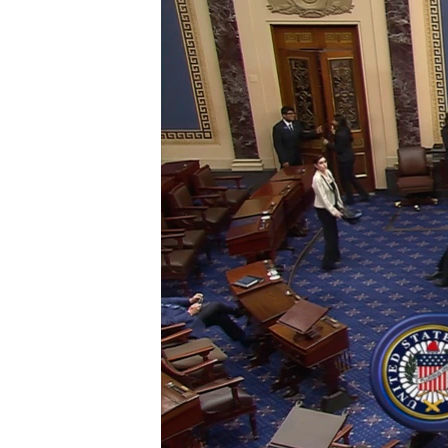
ວິທະຍາສາດ-ເທັກໂນໂລຈີ
ທຸລະກິດ
ພາສາອັງກິດ
ວີດີໂອ
ສຽງ
ລາຍການກະຈາຍສຽງ
ລາຍງານ