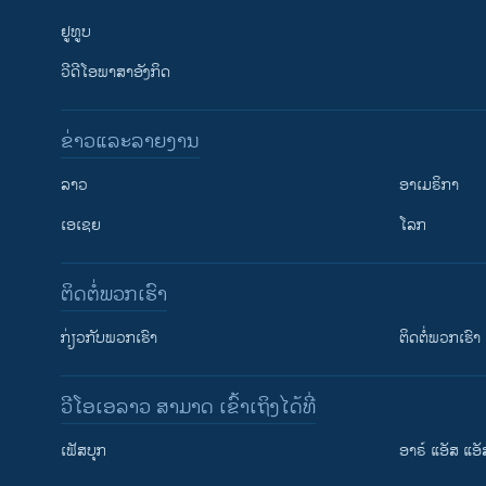
ຢູທູບ
ວີດີໂອພາສາອັງກິດ
ຂ່າວແລະລາຍງານ
ລາວ
ອາເມຣິກາ
ເອເຊຍ
ໂລກ
ຕິດຕໍ່ພວກເຮົາ
ກ່ຽວກັບພວກເຮົາ
ຕິດຕໍ່ພວກເຮົາ
ວີໂອເອລາວ ສາມາດ ເຂົ້າເຖິງໄດ້ທີ່
ເຟັສບຸກ
ອາຣ໌ ແອັສ ແອັ