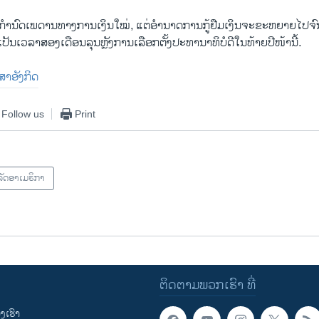
ດ້ກໍານົດເພດານທາງການເງິນໃໝ່, ແຕ່ອໍານາດການກູ້ຢືມເງິນຈະຂະຫຍາຍໄປຈົນ
ເປັນເວລາສອງເດືອນລຸນຫຼັງການເລືອກຕັ້ງປະທານາທິບໍດີໃນທ້າຍປີໜ້ານີ້.
າສາອັງກິດ
Follow us
Print
ັດອາເມຣິກາ
ຕິດຕາມພວກເຮົາ ທີ່
ເຮົາ