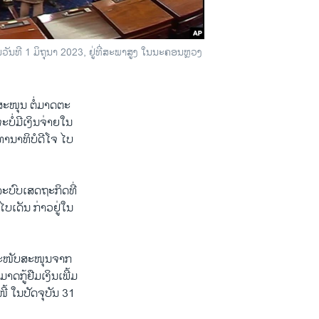
ວັນທີ 1 ມິຖຸນາ 2023, ຢູ່ທີ່ສະພາສູງ ໃນນະຄອນຫຼວງ
ະໜຸນ ຕໍ່ມາດຕະ
ບໍ່ມີເງິນ​ຈ່າຍໃນ
ປະທານາທິບໍດີໂຈ ໄບ
ລະບົບເສດຖະກິດທີ່
ໄບເດັນ ກ່າວຢູ່ໃນ
ນສະໜັບສະໜຸນຈາກ
​ກູ້ຢືມເງິນເພີ້ມ
ີ້ ໃນປັດຈຸບັນ 31