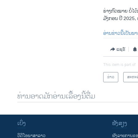
ຮ່າງກົດໝາຍ ບໍ່ໄ
ມັງກອນ ປີ 2025, 
ອ່ານຂ່າວນີ້ເປັນພ
ແຊຣ໌
This item is part of
ຂ່າວ
ສະຫະລ
ທ່ານອາດມັກອ່ານເລື້ອງນີ້ຕື່ມ
ເບິ່ງ
ຟັງສຽງ
ວີດີໂອພາສາລາວ
ຟັງລາຍການຂອງ