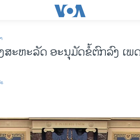
ກາ
ສະຫະລັດ ອະນຸມັດຂໍ້ຕົກລົງ ເພດ
ີຣ