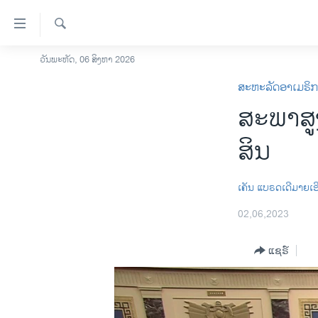
ລິ້ງ
ສຳຫລັບ
ເຂົ້າ
ຄົ້ນຫາ
ວັນພະຫັດ, 06 ສິງຫາ 2026
ໂຮມເພຈ
ຫາ
ສະຫະລັດອາເມຣິ
ລາວ
ຂ້າມ
ສະພາສູງ
ຂ້າມ
ອາເມຣິກາ
ຂ້າມ
ການເລືອກຕັ້ງ ປະທານາທີບໍດີ ສະຫະລັດ
ສິນ
ໄປ
2024
ຫາ
ຂ່າວ​ຈີນ
ຊອກ
ເຄັນ ແບຣດເດີມາຍເອ
ຄົ້ນ
ໂລກ
02,06,2023
ເອເຊຍ
ແຊຣ໌
ອິດສະຫຼະພາບດ້ານການຂ່າວ
ຊີວິດຊາວລາວ
ຊຸມຊົນຊາວລາວ