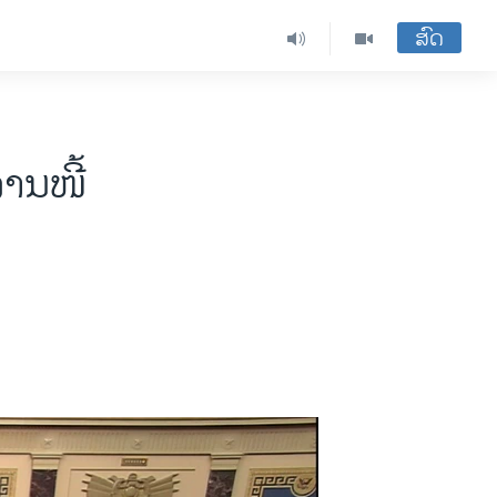
ສົດ
ານໜີ້