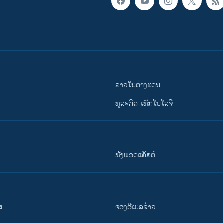
ລາວໃນຕ່າງແດນ
ທຸລະກິດ-ເທັກໂນໂລຈີ
ຟັງພອດແຄັສຕ໌
ສ
ຈອງອີເມລຂ່າວ