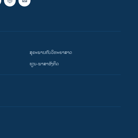
ສຸຂະພາບກັບວິທະຍາສາດ
ຮຽນ-ພາສາອັງກິດ