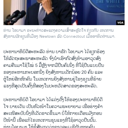
ວິທະຍາສາດ-ເທັກໂນໂລຈີ
ທຸລະກິດ
ພາສາອັງກິດ
ທ່ານ ໂອບາມາ ຂະນະກ່າວສະແດງຄວາມເສົ້າສະຫຼົດໃຈ ກ່ຽວກັບ ເຫດການ
ວີດີໂອ
ສັງຫານນັກຮຽນທີ່ເມືອງ Newtown ລັດ Connecticut ເມື່ອອາທິດຜ່ານມາ.
ສຽງ
ປະທານາທິບໍດີ​ສະຫະລັດ ທ່ານ ບາຣັກ ​ໂອ​ບາ​ມາ ​ໄດ້​ຮຽກຮ້ອງ​
ລາຍການກະຈາຍສຽງ
ໃຫ້​ລັດຖະສະພາສະຫະລັດ ຈົ່ງ​ນໍາ​ເອົາ​ກົດ​ສັ່ງ​ຫ້າມ​ອາວຸດ​ສົງ
ຕິດຕາມພວກເຮົາ ທີ່
ຄາມ​ຄືນ​ມາໃຊ້​ໃໝ່ 5 ມື້ຫຼັງຈາກ​ມື​ປືນ​ຄົນ​ນຶ່ງ ​ທີ່​ໃຊ້​ປືນ​ແບບ​ປືນ
ລາຍງານ
ຂອງ​ທະຫານ​ກະບອກ​ນຶ່ງ ​ຍິງ​ສັງຫານ​ເດັກນ້ອຍ 20 ຄົນ ​ແລະ
​ຜູ້​ໃຫຍ່​ອີກຫົກ​ຄົນ ​ໃນ​ເຫດການ​ຍິງສັງຫານ​ຢູ່​ໂຮງຮຽນ​ທີ່​ຮ້າຍ​
ແຮງ​ທີ່​ສຸດ​ເປັນ​ຄັ້ງ​ທີ່​ສອງ​ໃນ​ປະຫວັດ​ສາດຂອງສະຫະລັດ.
ພາສາຕ່າງໆ
ປະທານາທິບໍດີ ​ໂອ​ບາ​ມາ ​ໄດ້​ແຕ່ງ​ຕັ້ງ​ໃຫ້​ຮອງ​ປະທາ​ນາ​ທິບໍດີ ​
ໂຈ ບາຍ​ເດັນ ​ເປັນ​ຫົວໜ້າ​ໃນ​ຄວາມ​ພະຍາຍາມ ​ເພື່ອ​ຮ່າງ​ຄໍາ
​ສະ​ເໜີ​ສະບັບ​ນຶ່ງ​ທີ່ເດັດ​ຂາດ​ຂຶ້ນມາ​ ບໍ່​ໃຫ້​ກາຍ​ເດືອນ​ມັງກອນ​
ປີໜ້າ​ນີ້ ​ເພື່ອ​ແກ້​ໄຂ​ເຫດການຮຸນ​ແຮງ​ທີ່​ໃຊ້​ອາວຸດ​ປືນ​ນັ້ນ.
ທ່າ​ນ​ໂອ​ບາ​ມາ ​ໃຫ້​ຂໍ້​ສັງ​ເກດ​ວ່າຊາວ​ອະ​ເມຣິກັນຫຼາຍຄົນ ​