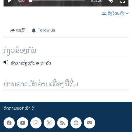
0:00
0:02:26
ລິງໂດຍກົງ
ແຊຣ໌
Follow us
ກ່ຽວຂ້ອງກັນ
ຟັງຂ່າວກ່ຽວກັບສະຫະລັດ
ທ່ານອາດມັກອ່ານເລື້ອງນີ້ຕື່ມ
ຕິດຕາມພວກເຮົາ ທີ່