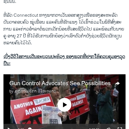
ຊົນ​ນັ້ນ.
ທີ່​ລັດ Connecticut ​ທາງ​ພາກ​ຕາ​ເວັນ​ອອກສຽງ​ເໜືອ​ຂອງ​ສະຫະລັດ
ບັນດາ​ຄອບຄົວ ​ໝູ່​ເພື່ອນ ​ແລະ​ຄົນ​ທີ່​ຮັກ​ແພງ ​ໄດ້​ເຂົ້າຮ່ວມ​ໃນ​ພິທີ​ສົ່ງສະ
ການ ​ແລະ​ກ່າວ​ອໍາ​ລາ​ຕໍ່​ພວກ​ເດັກນ້ອຍ​ທີ່​ເສຍ​ຊີວິດ​ໄປ ​ແລະ​ພ້ອມ​ກັບ​ນາຍ
ຄູ ອາຍຸ 27 ປີ ທີ່​ໄດ້​ຮັບການ​ຍົກຍ້ອງ​ວ່າ​ເອົາ​ຕົວ​ກໍາ​ບັງຊ່ວຍ​ຊີວິດ​ນັກ​ຮຽນ​
ຫລາຍ​ຄົນໄວ້​ໄດ້.
ເບິ່ງວີດິໂອການເດີນຂະບວນປະທ້ວງ ຂອງພວກທີ່ຢາກໃຫ້ຄວບຄຸມອາວຸດ
ປືນ:
Gun Control Advocates See Possibilities
by
ສຽງອາເມຣິກາ ວີໂອເອລາວ
No media source currently available