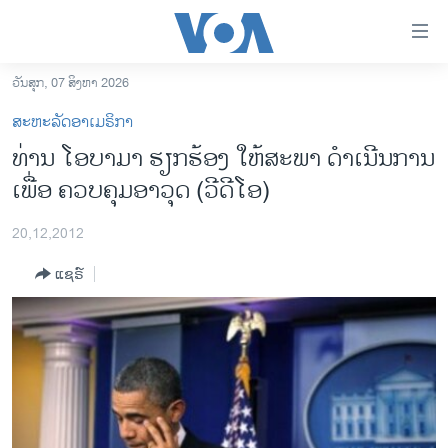
ລິ້ງ
ສຳຫລັບ
ເຂົ້າ
ວັນສຸກ, 07 ສິງຫາ 2026
ຫາ
ໂຮມເພຈ
ສະຫະລັດອາເມຣິກາ
ຂ້າມ
ລາວ
​ທ່ານ ໂອ​ບາ​ມາ ​ຮຽກຮ້ອງ​ ໃຫ້ສະພາ ດຳເນີນການ
ຂ້າມ
ອາເມຣິກາ
ເພື່ອ ຄວບຄຸມອາວຸດ (ວີດີໂອ)
ຂ້າມ
ໄປ
ການເລືອກຕັ້ງ ປະທານາທີບໍດີ ສະຫະລັດ 2024
ຫາ
20,12,2012
ຂ່າວ​ຈີນ
ຊອກ
ແຊຣ໌
ຄົ້ນ
ໂລກ
ເອເຊຍ
ອິດສະຫຼະພາບດ້ານການຂ່າວ
ຊີວິດຊາວລາວ
ຊຸມຊົນຊາວລາວ