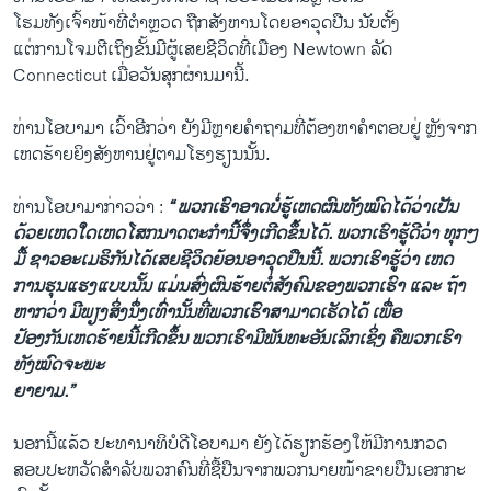
ໂຮມ​ທັງ​ເຈົ້າໜ້າ​ທີ່​ຕໍາຫຼວດ ຖືກ​ສັງຫານ​ໂດຍ​ອາວຸດ​ປືນ ນັບ​ຕັ້ງ
​ແຕ່​ການ​ໂຈມ​ຕີ​ເຖິງ​ຂັ້ນ​ມີ​ຜູ້​ເສຍ​ຊີວິດ​ທີ່​ເມືອງ Newtown ລັດ
Connecticut ​ເມື່ອ​ວັນ​ສຸກ​ຜ່ານ​ມາ​ນີ້.
ທ່ານ​ໂອ​ບາ​ມາ ​ເວົ້າ​ອີກ​ວ່າ ຍັງ​ມີຫຼາຍຄໍາ​ຖາມ​ທີ່​ຕ້ອງ​ຫາ​ຄໍາ​ຕອບ​ຢູ່ ຫຼັງຈາກ
ເຫດ​ຮ້າຍ​ຍິງ​ສັງຫານ​ຢູ່​ຕາມ​ໂຮງຮຽນ​ນັ້ນ.
ທ່ານ​ໂອ​ບາ​ມາ​ກ່າວ​ວ່າ :
“ ພວກ​ເຮົາ​ອາດ​ບໍ່​ຮູ້ເຫດຜົນ​ທັງ​ໝົດໄດ້​ວ່າ​ເປັນ
ດ້ວຍ​ເຫດ​ໃດ​ເຫດໂສກ​ນາດຕະກໍາ​ນີ້​ຈຶ່ງ​ເກີດ​ຂຶ້ນ​ໄດ້. ພວກ​ເຮົາ​ຮູ້​ດີ​ວ່າ ທຸກໆ​
ມື້ ຊາວ​ອະ​ເມ​ຣິກັນ​ໄດ້​ເສຍ​ຊີວິດ​ຍ້ອນ​ອາວຸດ​ປືນ​ນີ້. ພວກ​ເຮົາ​ຮູ້​ວ່າ ​ເຫດ​
ການ​ຮຸນ​ແຮງ​ແບບ​ນັ້ນ ​ແມ່ນ​ສົ່ງ​ຜົນ​ຮ້າຍ​ຕໍ່​ສັງຄົມ​ຂອງ​ພວກ​ເຮົາ ​ແລະ ຖ້າ​
ຫາກ​ວ່າ ມີ​ພຽງ​ສິ່ງ​ນຶ່ງ​ເທົ່າ​ນັ້ນ​ທີ່​ພວກ​ເຮົາ​ສາມາດ​ເຮັດໄດ້ ເພື່ອ​
ປ້ອງ​ກັນເຫດ​ຮ້າຍນີ້​ເກີດ​ຂຶ້ນ ພວກ​ເຮົາ​ມີ​ພັນທະ​ອັນ​ເລິກ​ເຊິ່ງ ຄື​ພວກ​ເຮົາ​
ທັງ​ໝົດຈະ​ພະ
ຍາຍາມ.”
ນອກນີ້​ແລ້ວ ປະທານາທິບໍດີ​ໂອ​ບາ​ມາ ຍັງ​ໄດ້​ຮຽກຮ້ອງ​ໃຫ້​ມີ​ການກວດ​
ສອບ​ປະຫວັດ​ສໍາລັບ​ພວກ​ຄົນ​ທີ່​ຊື້​ປືນ​ຈາກ​ພວກ​ນາຍ​ໜ້າ​ຂາຍ​ປືນເອກ​ກະ​