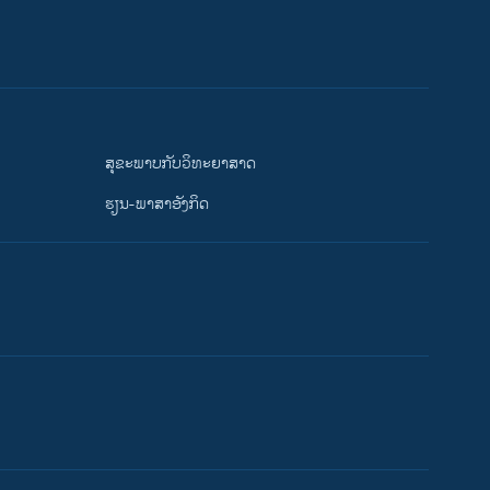
ສຸຂະພາບກັບວິທະຍາສາດ
ຮຽນ-ພາສາອັງກິດ