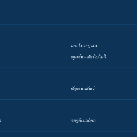
ລາວໃນຕ່າງແດນ
ທຸລະກິດ-ເທັກໂນໂລຈີ
ຟັງພອດແຄັສຕ໌
ສ
ຈອງອີເມລຂ່າວ