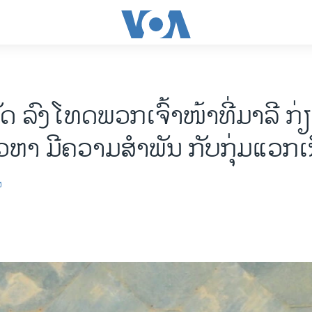
 ລົງໂທດພວກເຈົ້າໜ້າທີ່ມາລີ ກ່
ວຫາ ມີຄວາມສຳພັນ ກັບກຸ່ມແວກເ
ສ