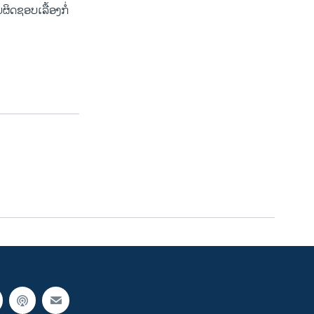
ດ​ຊອບ​ເລື້ອງກໍ່