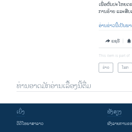
ເພື່ອຜົນປະໂຫຍດຂອ
ການຮ້າຍ ແລະສືບລ
ອ່ານຂ່າວນີ້ເປັນພ
ແຊຣ໌
This item is part of
ຂ່າວ
ໂລກ
ທ່ານອາດມັກອ່ານເລື້ອງນີ້ຕື່ມ
ເບິ່ງ
ຟັງສຽງ
ວີດີໂອພາສາລາວ
ຟັງລາຍການຂອງ