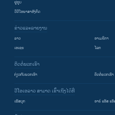
ຢູທູບ
ວີດີໂອພາສາອັງກິດ
ຂ່າວແລະລາຍງານ
ລາວ
ອາເມຣິກາ
ເອເຊຍ
ໂລກ
ຕິດຕໍ່ພວກເຮົາ
ກ່ຽວກັບພວກເຮົາ
ຕິດຕໍ່ພວກເຮົາ
ວີໂອເອລາວ ສາມາດ ເຂົ້າເຖິງໄດ້ທີ່
ເຟັສບຸກ
ອາຣ໌ ແອັສ ແອັ