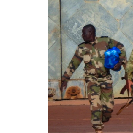
ວິທະຍາສາດ-ເທັກໂນໂລຈີ
ທຸລະກິດ
ພາສາອັງກິດ
ວີດີໂອ
ສຽງ
ລາຍການກະຈາຍສຽງ
ລາຍງານ