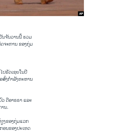
ວັນຈັນວານນີ້ ຮວມ
ກິດຈະການ ຂອງກຸ່ມ
ວໄປຣັດເຊຍໃນປີ
ື່ອສົ່ງກຳລັງທະຫານ
 ບົວ ດີອາຣຣາ ແລະ
ການ.
່ນທ່ຽງຂອງກຸ່ມແວກ
ະຍາກອນຂອງປະເທດ