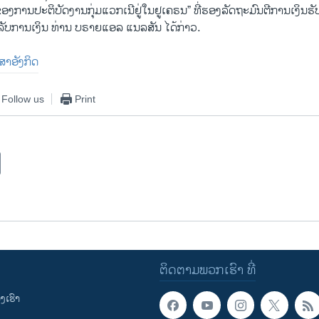
ງການປະຕິບັດງານກຸ່ມແວກເນີຢູ່ໃນຢູເຄຣນ” ທີ່ຮອງລັດຖະມົນຕີການເງິນ​ຮັບ​ຜິ
ັບການເງິນ ທ່ານ ບຣາຍແອລ ແນ​ລສັນ ໄດ້ກ່າວ.
າສາອັງກິດ
Follow us
Print
ຕິດຕາມພວກເຮົາ ທີ່
ເຮົາ