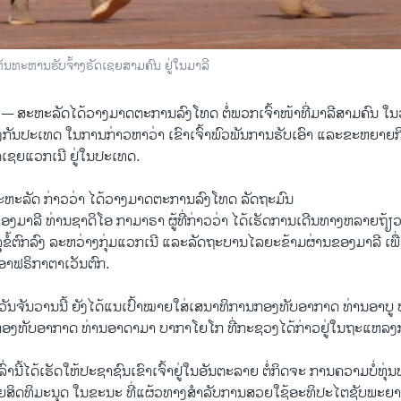
ຫັນທະຫານຮັບຈ້້າງຣັດເຊຍສາມຄົນ ຢູ່ໃນມາລີ
 —
ສະຫະລັດໄດ້ວາງມາດຕະການລົງໂທດ ຕໍ່ພວກເຈົ້າໜ້າທີ່ມາລີສາມຄົນ ໃນ
ອງກັນປະເທດ ໃນການກ່າວຫາວ່າ ເຂົາເຈົ້າພົວພັນການຮັບ​ເອົາ ແລະຂະຫຍາຍ
ເຊຍແວກເນີ ຢູ່ໃນປະເທດ.
ຫະລັດ ກ່າວວ່າ ໄດ້ວາງມາດຕະການລົງໂທດ ລັດຖະມົນ
ອງມາລີ ທ່ານຊາດິໂອ ກາມາຣາ ຜູ້ທີ່ກ່າວວ່າ ໄດ້ເຮັດການເດີນທາງຫລາຍຖ້ຽ
ນ​ລຸຂໍ້ຕົກລົງ ລະຫວ່າງກຸ່ມແວກເນີ ແລະລັດຖະບານໄລ​ຍະຂ້າມຜ່ານ​ຂອງມາລີ ເພ
ອາຟຣິກາຕາເວັນຕົກ.
ັນຈັນວານນີ້ ຍັງໄດ້ແນເປົ້າໝາຍໃສ່ເສ​ນາ​ທິ​ການກອງທັບອາກາດ ທ່ານອາບູ
ານກອງທັບອາກາດ ທ່ານອາດາມາ ບາກາໂຍໂກ ທີ່ກະຊວງໄດ້ກ່າວຢູ່ໃນຖະແຫລງ
ລົ່ານີ້ໄດ້ເຮັດໃຫ້ປະຊາຊົນເຂົາເຈົ້າຢູ່ໃນອັນຕະລາຍ ຕໍ່ກິດຈະ ການຄວາມບໍ່ທຸ
ຍສິດທິມະນຸດ ໃນຂະນະ ທີ່ແຜ້ວທາງສຳລັບການ​ສວຍ​ໃຊ້ອະທິປະໄຕຊັບພ