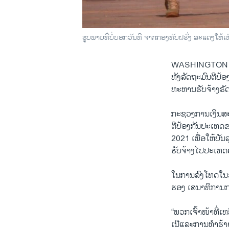
ຮູບພາບທີ່ບໍ່ບອກວັນທີ ຈາກກອງທັບຝຣັ່ງ ສະແດງໃຫ້ເ
WASHINGTON
ທັງລັດຖະມົນຕີປ້
ທະຫານຮັບຈ້າງຣັດ
ກະຊວງການເງິນສະ
ຕີປ້ອງກັນປະເທດຂ
2021 ເພື່ອໃຫ້​ບັ
ຮັບຈ້າງໄປປະເທດ
ໃນການລົງ​ໂທດ​ໃນວ
ຮອງ ເສ​ນາ​ທິ​ກ
“ພວກເຈົ້າໜ້າທີ່ເຫ
ເນີແລະການທຳຮ້າ