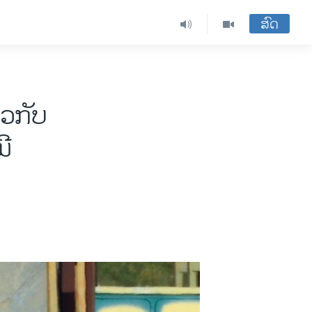
ສົດ
ຽວກັບ
ນີ