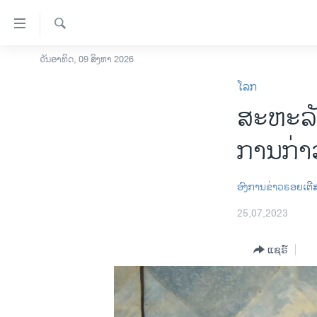
ລິ້ງ
ສຳຫລັບ
ເຂົ້າ
ຄົ້ນຫາ
ວັນອາທິດ, 09 ສິງຫາ 2026
ໂຮມເພຈ
ຫາ
ໂລກ
ລາວ
ຂ້າມ
ສະຫະລັດ
ຂ້າມ
ອາເມຣິກາ
ຂ້າມ
ການເລືອກຕັ້ງ ປະທານາທີບໍດີ ສະຫະລັດ
ການກ່າ
ໄປ
2024
ຫາ
ຂ່າວ​ຈີນ
ຊອກ
ອົງການຂ່າວຣອຍເຕີ
ຄົ້ນ
ໂລກ
25,07,2023
ເອເຊຍ
ແຊຣ໌
ອິດສະຫຼະພາບດ້ານການຂ່າວ
ຊີວິດຊາວລາວ
ຊຸມຊົນຊາວລາວ