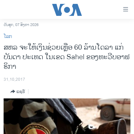
ລິ້ງ
ສຳຫລັບ
ເຂົ້າ
ວັນສຸກ, 07 ສິງຫາ 2026
ຫາ
ໂຮມເພຈ
ໂລກ
ຂ້າມ
ລາວ
​ສຫລ ຈະໃຫ້ເງິນຊ່ວຍ​ເຫຼືອ 60 ລ້ານ​ໂດ​ລາ ​ແກ່
ຂ້າມ
ອາເມຣິກາ
ບັນດາ ປະເທດ ໃນເຂດ Sahel ຂອງ​ທະວີບອາ​ຟ
ຂ້າມ
ໄປ
ການເລືອກຕັ້ງ ປະທານາທີບໍດີ ສະຫະລັດ 2024
ຣິກາ
ຫາ
ຂ່າວ​ຈີນ
ຊອກ
31,10,2017
ຄົ້ນ
ໂລກ
ແຊຣ໌
ເອເຊຍ
ອິດສະຫຼະພາບດ້ານການຂ່າວ
ຊີວິດຊາວລາວ
ຊຸມຊົນຊາວລາວ