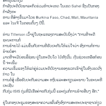
ສະໜຸນ​ແກ່​ກຸ່ມ
ກໍາລັງປະຕິບັດ​ພາລະກິດ​ຮ່ວມຫ້າປະເທດ ໃນເຂດ Sahel ຊຶ່ງເປັນກອງ​
ກຳລັງທະ
ຫານ ທີ່​ສ້າງ​ຂຶ້ນ​ມາໂດຍ Burkina Faso, Chad, Mali, Mauritania ​
ແລະ ​ໄນ​ເຈີ ​ໃນ​ຕອນ​ຕົ້ນໆ ປີນີ້.
ທ່ານ Tillerson ​ເວົ້າຢູ່​ໃນ​ຖະ​ແຫລ​ງການ​ສະບັບ​ນຶ່ງ​ວ່າ "ການ​ທີ່​ຈະ​ຕີ​
ຊະນະ​ການກໍ່
ການ​ຮ້າຍ​ໄດ້ ​ແມ່ນ​ຂຶ້ນກັບ​ການ​ທີ່​ຮັບປະກັນ​ໃຫ້ແນ່​ໃຈວ່າ ອົງກາ​ນກໍ່ການ​
ຮ້າຍ​ບໍ່ສາ
ມາດ​ທີ່​ຈະ​ມີ​ບ່ອນ​ລີ້ຊ່ອນ​ ຢູ່​ໃນ​ທະວີບ​ໃດ​ ໄດ້​ທັງ​ນັ້ນ. ເງິນ​ຊ່ວຍ​ເຫລືອ​ກ້ອນ​
ນີ້ ຈະ​ເພີ້ມ
ຄວາມ​ເຂັ້ມ​ແຂງ​ໃຫ້​ແກ່ຄູ່​ຮ່ວມປະຕິບັດ​ງານ​ຂອງ​ພວກ​ເຮົາ​ຢູ່​ໃນ​ຂົງ​ເຂດດັ່ງ
ກ່າວ ​ໃນ
​ການ​ຕໍ່ສູ້ ​ເພື່ອ​ຮັບປະກັນ​ຄວາມ​ສະ ຫງົບ​ແລະ​ສະຖຽນລະ​ພາບ ​ໃນຂະນະ​ທີ່​
ປະ​ເຊີນ
ກັບກຸ່ມ ISIS ​ກຸ່ມ​ທີ່ມີເຂືອ​ຄ່າ​ຍກັບກຸ່ມນີ້ ແລະກຸ່ມກໍ່ການ​ຮ້າຍ​ອື່ນ​ໆ ອີກ."
ຢູ່​ໃນ​ກອງ​ປະຊຸມ​ຂອງ​ສະພາ​ຄວາມໝັ້ນຄົງອົງການ​ສະຫະ​ປະຊາ​ຊາດກ່ຽວ