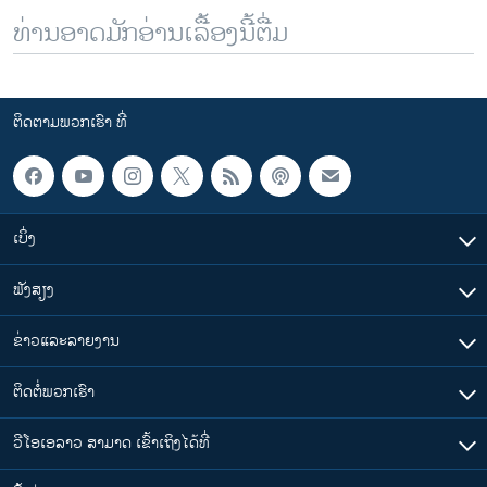
ທ່ານອາດມັກອ່ານເລື້ອງນີ້ຕື່ມ
ຕິດຕາມພວກເຮົາ ທີ່
ເບິ່ງ
ຟັງສຽງ
ຂ່າວແລະລາຍງານ
ຕິດຕໍ່ພວກເຮົາ
ວີໂອເອລາວ ສາມາດ ເຂົ້າເຖິງໄດ້ທີ່