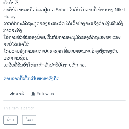
ກັບກໍາລັງ
ປະຕິບັດ ​ພາລະກິດ​ຮ່ວມ​ຢູ່ເຂດ Sahel ​ໃນ​ວັນ​ຈັນ​ວານ​ນີ້ ທ່ານ​ນາງ Nikki
Haley
​ເອກ​ອັກຄະ​ລັດຖະທູດ​ຂອງ​ສະຫະລັດ ໄດ້ເວົ້າ​ຢ່າງ​ຈະ​ແຈ້ງວ່າ ​ເງິນ​ທຶນ​ດັ່ງ
ກ່າວ​ຈ​ະອີງ
​ໃສ່​ການພົວພັນ​ສອງ​ຝ່າຍ, ຂຶ້ນກັບ​ການ​ອະນຸມັດ​ຂອງ​ລັດຖະສະພາ ​ແລະ​
ຈະ​ບໍ່​ໄດ້ເອົາໃຫ້
​ໂດຍ​ຜ່ານອົງການ​ສະຫະ​ປະຊາ​ຊາດ ທີ່​ພະຍາຍາມ​ຈະ​ສ້າງຕັ້ງກອງ​ທຶນ ​
ແລະ​ການ​ຊ່ວຍ​
ເຫລື​ອທີ່​ຍືນ​ຍົງ​ໃຫ້​ແກ່​ກໍາລັງປະຕິບັດ​ງານ​ດັ່ງກ່າວ.
ອ່ານຂ່າວນີ້ເພີ້ມເປັນພາສາອັງກິດ
ແຊຣ໌
Follow us
This item is part of
ຂ່າວ
ໂລກ