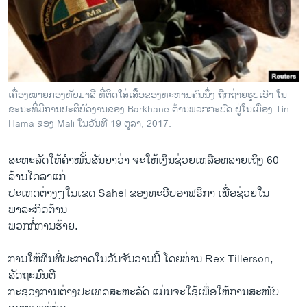
ວິທະຍາສາດ-ເທັກໂນໂລຈີ
ທຸລະກິດ
ພາສາອັງກິດ
ວີດີໂອ
ເຄື່ອງໝາຍກອງທັບມາລີ ທີ່ຕິດໃສ່ເສື້ອຂອງທະຫານຄົນນຶ່ງ ຖືກຖ່າຍຮູບເອົາ ໃນ
ສຽງ
ຂະນະທີ່ມີການປະຕິບັດງານຂອງ Barkhane ຕ້ານພວກກະບົດ ຢູ່ໃນເມືອງ Tin
Hama ຂອງ Mali ໃນວັນທີ 19 ຕຸລາ, 2017.
ລາຍການກະຈາຍສຽງ
ຕິດຕາມພວກເຮົາ ທີ່
ສະຫະລັດ​ໃຫ້​ຄໍາໝັ້ນສັນຍາ​ວ່າ ຈະ​ໃຫ້​ເງິນ​ຊ່ວຍ​ເຫລືອ​ຫລາຍ​ເຖິງ 60
ລາຍງານ
ລ້ານ​ໂດ​ລາ​ແກ່
ປະເທດຕ່າງໆໃນເຂດ Sahel ຂອງ​ທະວີບອາ​ຟຣິກາ ​ເພື່ອຊ່ວຍໃນ​
ພາລະກິດ​ຕ້ານ
ພາສາຕ່າງໆ
ພວກ​ກໍ່ການ​ຮ້າຍ.
ການ​ໃຫ້​ທຶນ​ທີ່​ປະກາດໃນ​ວັນ​ຈັນ​ວານ​ນີ້ ໂດຍ​ທ່ານ Rex Tillerson,
ລັດຖະມົນຕີ​
ກະຊວງການຕ່າງປະ​ເທດ​ສະຫະລັດ ​ແມ່ນຈະ​ໃຊ້​ເພື່ອໃຫ້ການ​ສະໜັບ