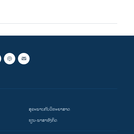
width
px
ສຸຂະພາບກັບວິທະຍາສາດ
ຮຽນ-ພາສາອັງກິດ