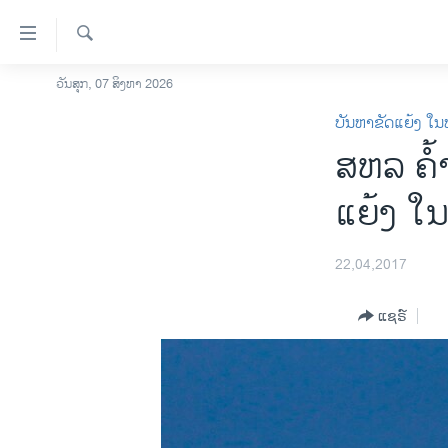
ລິ້ງ
ສຳຫລັບ
ເຂົ້າ
ຄົ້ນຫາ
ວັນສຸກ, 07 ສິງຫາ 2026
ໂຮມເພຈ
ຫາ
ບັນຫາຂັດແຍ້ງ ໃນ
ລາວ
ຂ້າມ
ສຫລ ຄໍ້
ຂ້າມ
ອາເມຣິກາ
ຂ້າມ
ການເລືອກຕັ້ງ ປະທານາທີບໍດີ ສະຫະລັດ
ແຍ້ງ ໃ
ໄປ
2024
ຫາ
ຂ່າວ​ຈີນ
ຊອກ
22,04,2017
ຄົ້ນ
ໂລກ
ແຊຣ໌
ເອເຊຍ
ອິດສະຫຼະພາບດ້ານການຂ່າວ
ຊີວິດຊາວລາວ
ຊຸມຊົນຊາວລາວ