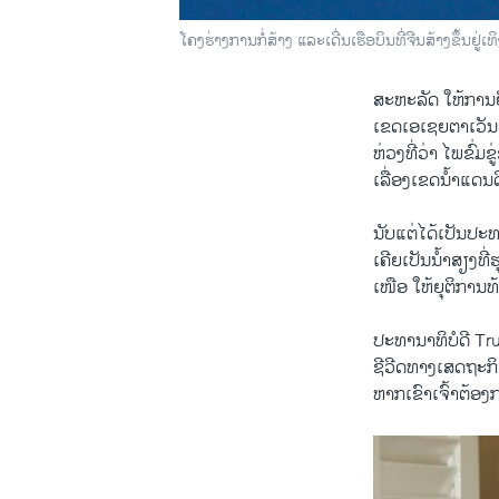
ໂຄງຮ່າງການກໍ່ສ້າງ ແລະເດີ່ນເຮືອບິນທີ່ຈີນສ້າງຂຶ້ນ
ສະຫະລັດ ໃຫ້ການ​ຢືນ
ເຂດເອ​ເຊຍ​ຕາ​ເວັນ​
​ຫ່ວງ​ທີ່​ວ່າ ​ໄພຂົ່ມ
ເລື່ອງເຂດ​ນ້ຳ​ແດນ​ດ
ນັບ​ແຕ່​ໄດ້ເປັນ​ປະທ
​ເຄີຍ​ເປັນນໍ້າ​ສຽງ​ທີ
​ເໜືອ ​ໃຫ້​ຍຸຕິ​ກາ
ປະທານາທິບໍດີ Trump 
​ຊີ​ວີ​ດທາງ​ເສດຖະກິດ
ຫາກ​ເຂົາ​ເຈົ້າ​ຕ້ອງກ