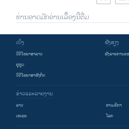
ທ່ານອາດມັກອ່ານເລື້ອງນີ້ຕື່ມ
ເບິ່ງ
ຟັງສຽງ
ວີດີໂອພາສາລາວ
ຟັງລາຍການຂອງ
ຢູທູບ
ວີດີໂອພາສາອັງກິດ
ຂ່າວແລະລາຍງານ
ລາວ
ອາເມຣິກາ
ເອເຊຍ
ໂລກ