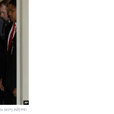
lla (ຂວາ) ຫລັງຈາກ