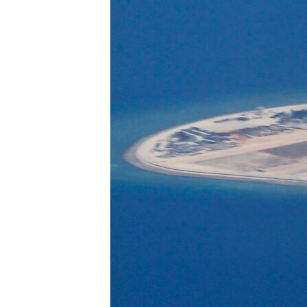
ວິທະຍາສາດ-ເທັກໂນໂລຈີ
ທຸລະກິດ
ພາສາອັງກິດ
ວີດີໂອ
ສຽງ
ລາຍການກະຈາຍສຽງ
ລາຍງານ