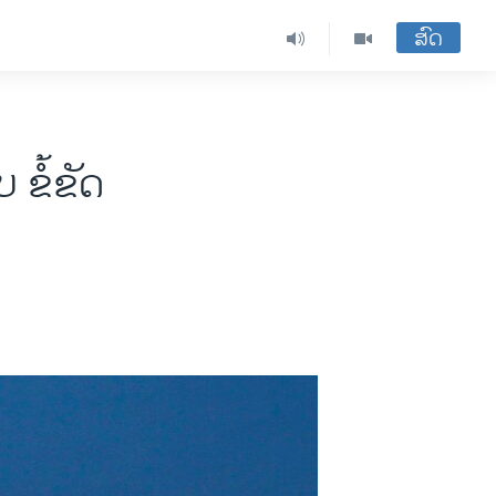
ສົດ
 ຂໍ້ຂັດ