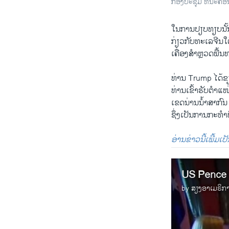
ກອງປະຊຸມ ທີ່ນະຄອ
ໃນ​ການ​ປຽບທຽບນັ້ນ 
ກ່ຽວ​ກັບ​ທະ​ເລ​ຈີນ​
​ເຄື່ອງສຳ​ຫຼວດພື້ນທະ​
ທ່ານ Trump ​ໄດ້ຂຽນ​
​ທ່ານ​ເຂົ້າ​ຮັບ​ຕຳ​ແ
​ເຂດນ່ານ​ນໍ້າສາກົນ
ຊຶ່ງ​ເປັນ​ການ​ກະທຳທີ່
ອ່ານຂ່າວນີ້ເພີ້ມເ
US Pence 
by
ສຽງອາເມຣິກ