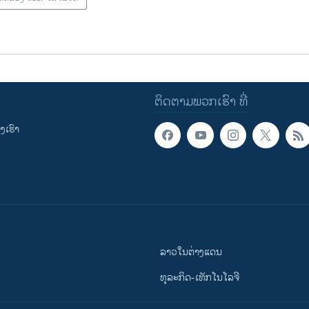
ຕິດຕາມພວກເຮົາ ທີ່
ເຮົາ
ລາວໃນຕ່າງແດນ
ທຸລະກິດ-ເທັກໂນໂລຈີ