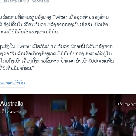
ນ Jakarta ປະທດ Indonesia.
​ຂໍ້ຄວາມທີ່​ທ່ານ​ຂຽນລົງ​ທາງ Twitter ເທື່ອສຸດ​ທ້າ​ຍຂອງທ່າ​ນ
ໃຕ້ ​ຊຶ່ງມີຂຶ້ນ​ໃນ​ເດືອນ​ທັນວາ​ ຫລັງຈາກກອງທັບ​ເຮືອ​ຈີນ ຍຶດ​ເອົາ
ເລ​ທີ່​ບໍ່​ມີ​ຄົນ​ຂັບ​ຂອງອາ​ເມຣິກັນ​.
ລົງ​ໃນ Twitter ເມື່ອ​ວັນ​ທີ 17 ທັນວາ ປີ​ກາຍ​ນີ້ ​ບໍ່​ດົນຫລັງ​ຈາກ
ໜ່​ງວ່າ “ຈີນ​ລັກ​ເອົາ​ເຄື່ອງສຳ​ຫຼວດ ບໍ່​ມີ​ຄົນ​ຂັບ​ຂອງ ສະຫະລັດຢູ່ໃນ
 ​ໂດຍດຶງ​ເອົາເຄື່ອງ​ດັ່ງກ່າວຂຶ້ນ​ຈາກ​ນໍ້າແລະ ​ນຳເອົາ​ໄປປະ​ເທດຈີນ
​ບໍ່​ເຄີຍມີ​ມາ​ກ່ອນ.”
ປັນພາສາອັງກິດ
Australia
EMBE
າ ວີໂອເອລາວ