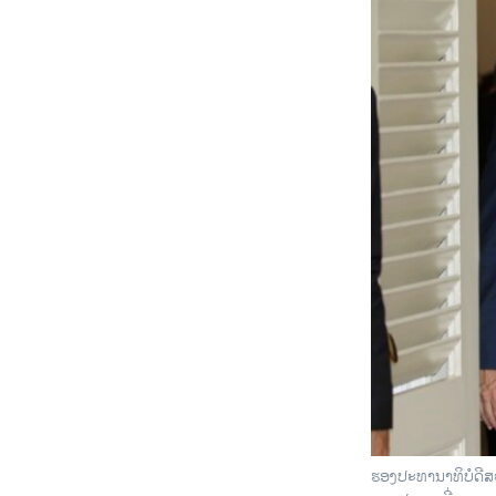
ຮອງປະທານາທິບໍດີສະ