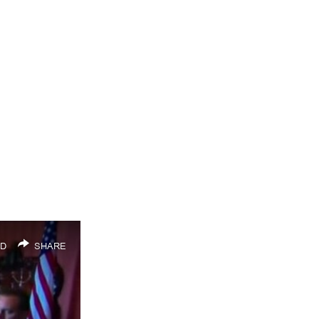
D
SHARE