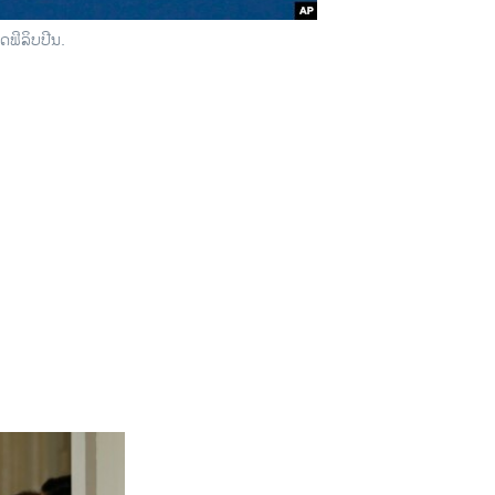
ດຟິລິບປີນ.