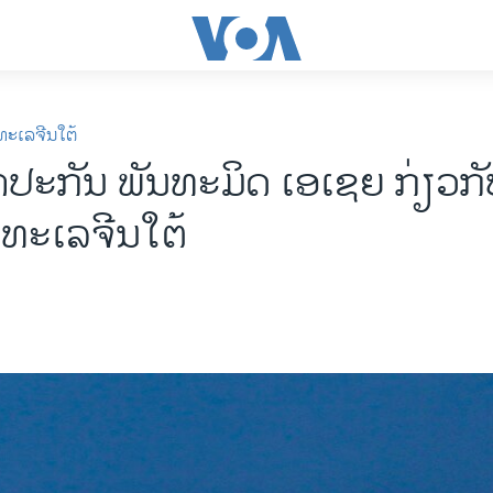
ທະເລຈີນໃຕ້
າປະກັນ ພັນທະມິດ ເອເຊຍ ກ່ຽວກັບ
ນທະເລຈີນໃຕ້