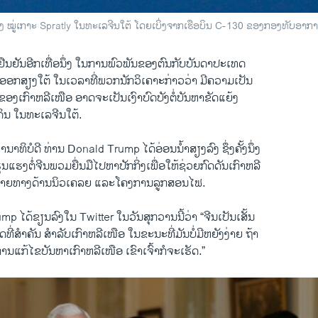
ຢູ່ເທິງ ໝູ່ເກາະ Spratly ໃນທະເລຈີນໃຕ້ ໂດຍເບິ່ງຈາກເຮືອບິນ C-130 ຂອງກອງທັບອາກາ
ຢັນ​ອີກ​ເທື່ອ​ນຶ່ງ ​ໃນການ​ພົວພັນຂອງ​ຕົນ​ກັບ​ບັນດາ​ປະ​ເທດ​
ອອກສຽງ​ໃຕ້ ​ໃນ​ເວລາ​ທີ່​ພວກ​ນັກວິ​ເຄາະ​ກ່າວ​ວ່າ ມີ​ຄວາມ​ເປັນ
ຂູ່​ຂອງ​ເກົາຫລີ​ເໜືອ ອາດ​ຈະ​ເປັນ​ເງົາ​ບົດ​ບັງ​ຕໍ່​ບັນຫາ​ຂັດ​ແຍ້​ງ ​
ິນ ໃນ​ທະ​ເລ​ຈີນ​ໃຕ້.
ານາທິບໍດີ ທ່ານ Donald Trump ​ໄດ້​ອ່ອນ​ນໍ້າ​ສຽງລົງ ຊຶ່ງຄັ້ງ​ນຶ່ງ
່ຮຸນແຮງ​ຕໍ່ຈີນພວມຍື່ນ​ມື​ໄປ​ຫາ​ປັກ​ກິ່ງ​ເພື່ອ​ໃຫ້​ຊ່ວຍ​ກົດ​ດັນ​ເກົາຫລີ
ນ​ທ້າຍ​ທາງ​ດ້ານ​ນິວ​ເຄລຍ ​ແລະ​ໂຄງການ​ລູກ​ສອນ​ໄຟ.
​ໄດ້ຂຽນ​ລົງ​ໃນ Twitter ​ໃນ​ວັນ​ສຸກ​ວານ​ນີ້​ວ່າ “ຈີນ​ເປັນ​ເສັ້ນ
​ທີ່​ສຳຄັນ ​ສຳລັບ​ເກົາຫລີ​ເໜືອ ​ໃນ​ຂະນະ​ທີ່ມັນບໍ່​ມີຫຍັງງ່າຍ ຖ້າ​
ານ​ແກ້​ໄຂ​ບັນຫາ​ເກົາຫລີ​ເໜືອ ​ເຂົາ​ເຈົ້າ​ກໍຈະ​ເຮັດ.”