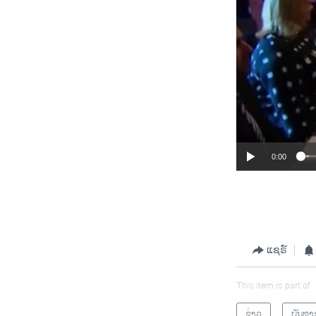
0:00
ແຊຣ໌
This item is part of
ຂ່າວ
ບັນຫາ