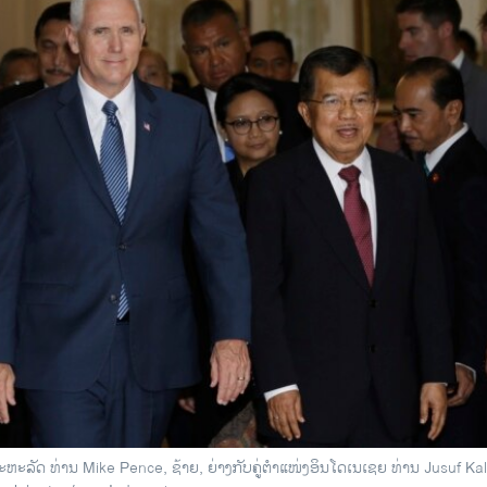
ຫະລັດ ທ່ານ Mike Pence, ຊ້າຍ, ຍ່າງກັບຄູ່ຕຳແໜ່ງອິນໂດເນເຊຍ ທ່ານ Jusuf Ka