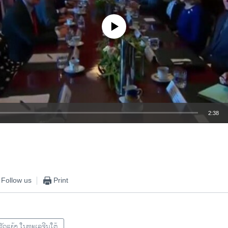
No media source currently available
2:38
EMBED
Follow us
Print
ຂັດແຍ້ງ ໃນທະເລຈີນໃຕ້