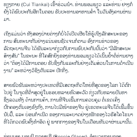
ທຽງກາຍ (Cui Tiankai) ເຂົ້າຮ່ວມນໍາ. ທ່ານພອມພຽວ ແລະທ່ານ ຢາງກໍ
ຍັງໄດ້ພົບປະກັນອີກໃນຕອນ ຮັບປະທານອາຫານຄໍ່າ ໃນວັນອັງຄານຜ່ານ
ມາ.
ເຖິງແມ່ນວ່າ ທັງສອງຝ່າຍຕ່າງກໍບໍ່ໄດ້ເປີດເຜີຍໃຫ້ຮູ້ເຖິງລັກສະນະຂອງ
ການ ສົນທະນາກັນຢ່າງແນ່ນອນຊັດເຈນກໍຕາມ ອົງການຂ່າວຂອງ
ລັດຖະບານຈີນ ໄດ້ພັນລະນາກ່ຽວກັບການພົບປະກັນນັ້ນວ່າ “ມີລັກສະນະ
ສ້າງສັນ” ໃນຂະນະ ທີ່ໂຄສົກຍິງຂອງທ່ານພອມພຽວໄດ້ເນັ້ນຢໍ້າຕໍ່ທ່ານຢາງ
ວ່າ “ຕ້ອງໄດ້ມີການຕອບ ຮັບຊຶ່ງກັນແລະກັນຢ່າງເຕັມສ່ວນໃນການດໍາເນີນ
ງານ” ລະຫວ່າງວໍຊິງຕັນແລະ ປັກກິ່ງ.
ສາຍພົວພັນລະຫວ່າງປະເທດທີ່ມີເສດຖະກິດໃຫຍ່ທີ່ສຸດຂອງໂລກ ໄດ້ຕົກ
ໄປຢູ່ ໃນຈຸດທີ່ຕໍ່າສຸດຢູ່ໃນຮອບຫລາຍທົດສະວັດ ກ່ຽວກັບຫລາຍບັນຫາ
ຊຶ່ງລວມທັງ ດ້ານການຄ້າ, ການທີ່ຈີນເພີ້ມການຄວບຄຸມ ຕໍ່ເຂດເຄິ່ງ
ປົກຄອງຕົນເອງຮົງກົງ, ການໄປມີໜ້າຂອງຈີນ ຢູ່ເຂດທະເລຈີນໃຕ້ເພີ້ມຂຶ້ນ
ນັບມື້, ແລະ ບ່ອນກໍາເນີດ ຂອງການລະບາດຢ່າງໜັກຂອງໄວຣັສໂຄໂຣນາ
ທີ່ໄດ້ກວດພົບຄັ້ງທໍາອິດ ຢູ່ ພາກກາງຂອງຈີນໃນເດືອນທັນວາຜ່ານມານັ້ນ.
ທ່ານນາງ ບອນນີ ກລາສເຊີ (Bonnie Glaser), ອໍານວຍການຂອງ