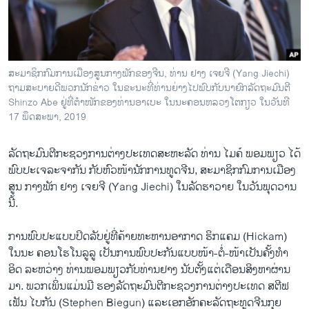
ວິທະຍາສາດ-ເທັກໂນໂລຈີ
ທຸລະກິດ
ພາສາອັງກິດ
ສະມາຊິກກົມການເມືອງສູນກາງພັກຂອງຈີນ, ທ່ານ ຢາງ ເຈຍຈີ (Yang Jiechi)
ວີດີໂອ
ຖາມສະບາຍດີພວກນັກຂ່າວ ໃນຂະນະທີ່ທ່ານຍ່າງໄປພົບກັບນາຍົກລັດຖະມົນຕີ
Shinzo Abe ຢູ່ທີ່ຕໍາໜັກຂອງທ່ານອາເບະ ໃນນະຄອນຫລວງໂຕກຽວ ໃນວັນທີ
ສຽງ
17 ພຶດສະພາ, 2019
ລາຍການກະຈາຍສຽງ
ຕິດຕາມພວກເຮົາ ທີ່
ລັດຖະມົນຕີກະຊວງການຕ່າງປະເທດສະຫະລັດ ທ່ານ ໄມຄ໌ ພອມພຽວ ໄດ້
ລາຍງານ
ພົບປະເຈລະຈາກັນ ກັບຫົວໜ້ານັກການທູດຈີນ, ສະມາຊິກກົມການເມືອງ
ສູນ ກາງພັກ ຢາງ ເຈຍຈີ (Yang Jiechi) ໃນລັດຮາວາຍ ໃນວັນພຸດວານ
ນີ້.
ພາສາຕ່າງໆ
ການພົບປະແບບປິດລັບຢູ່ທີ່ຄ້າຍທະຫານອາກາດ ຮິກແຄມ (Hickam)
ໃນນະ ຄອນໂຮໂນລູລູ ເປັນການພົບປະກັນແບບໜ້າ-ຕໍ່-ໜ້າເປັນຄັ້ງທໍາ
ອິດ ລະຫວ່າງ ທ່ານພອມພຽວກັບທ່ານຢາງ ນັບຕັ້ງແຕ່ເດືອນສິງຫາຜ່ານ
ມາ. ພວກເພິ່ນແມ່ນມີ ຮອງລັດຖະມົນຕີກະຊວງການຕ່າງປະເທດ ສຕີຟ
ເຟັນ ໄບກັນ (Stephen Biegun) ແລະເອກອັກຄະລັດຖະທູດຈີນກຸຍ