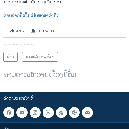
ຂອງການກະທໍານັ້ນ ຢ່າງເຕັມສ່ວນ.
ອ່ານຂ່າວນີ້ເພີ້ມເປັນພາສາອັງກິດ
ແຊຣ໌
Follow us
This item is part of
ຂ່າວ
ສະຫະລັດອາເມຣິກາ
ທ່ານອາດມັກອ່ານເລື້ອງນີ້ຕື່ມ
ຕິດຕາມພວກເຮົາ ທີ່