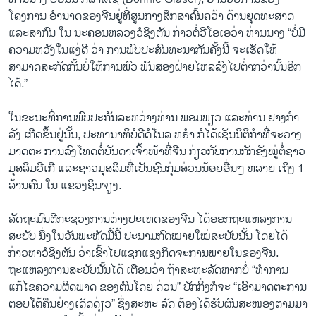
ໂຄງການ ອໍານາດຂອງຈີນຢູ່ທີ່ສູນກາງສຶກສາຄົ້ນຄວ້າ ດ້ານຍຸດທະສາດ
ແລະສາກົນ ໃນ ນະຄອນຫລວງວໍຊິງຕັນ ກ່າວຕໍ່ວີໂອເອວ່າ ທ່ານນາງ “ບໍ່ມີ
ຄວາມຫວັງໃນແງ່ດີ ວ່າ ການພົບປະສົນທະນາກັນຄັ້ງນີ້ ຈະເຮັດໃຫ້
ສາມາດສະກັດກັ້ນບໍ່ໃຫ້ການພົວ ພັນສອງຝ່າຍໄຫລລົງໄປຕໍ່າກວ່ານັ້ນອີກ
ໄດ້.”
ໃນຂະນະທີ່ການພົບປະກັນລະຫວ່າງທ່ານ ພອມພຽວ ແລະທ່ານ ຢາງກໍາ
ລັງ ເກີດຂຶ້ນຢູ່ນັ້ນ, ປະທານາທິບໍດີດໍໂນລ ທຣໍາ ກໍໄດ້ເຊັນນິຕິກໍາທີ່ຈະວາງ
ມາດຕະ ການລົງໂທດຕໍ່ບັນດາເຈົ້າໜ້າທີ່ຈີນ ກ່ຽວກັບການກັກຂັງໝູ່ຕໍ່ຊາວ
ມຸສລິມວີເກີ ແລະຊາວມຸສລິມທີ່ເປັນຊົນກຸ່ມສ່ວນນ້ອຍອື່ນໆ ຫລາຍ ເຖິງ 1
ລ້ານຄົນ ໃນ ແຂວງຊິນຈຽງ.
ລັດຖະມົນຕີກະຊວງການຕ່າງປະເທດຂອງຈີນ ໄດ້ອອກຖະແຫລງການ
ສະບັບ ນຶ່ງໃນວັນພະຫັດມື້ນີ້ ປະນາມກົດໝາຍໃໝ່ສະບັບນັ້ນ ໂດຍໄດ້
ກ່າວຫາວໍຊິງຕັນ ວ່າເຂົ້າໄປແຊກແຊງກິດຈະການພາຍໃນຂອງຈີນ.
ຖະແຫລງການສະບັບນັ້ນໄດ້ ເຕືອນວ່າ ຖ້າສະຫະລັດຫາກບໍ່ “ທໍາການ
ແກ້ໄຂຄວາມຜິດພາດ ຂອງຕົນໂດຍ ດ່ວນ” ປັກກິ່ງກໍຈະ “ເອົາມາດຕະການ
ຕອບໂຕ້ຄືນຢ່າງເດັດດ່ຽວ” ຊຶ່ງສະຫະ ລັດ ຕ້ອງໄດ້ຮັບຜົນສະໜອງຕາມມາ