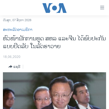
ລິ້ງ
ສຳຫລັບ
ເຂົ້າ
ວັນສຸກ, 07 ສິງຫາ 2026
ຫາ
ໂຮມເພຈ
ສະຫະລັດອາເມຣິກາ
ຂ້າມ
ລາວ
ຫົວໜ້ານັກການທູດ ສຫລ ແລະຈີນ ໄດ້ພົບປະກັນ
ຂ້າມ
ອາເມຣິກາ
ແບບປິດລັບ ໃນລັດຮາວາຍ
ຂ້າມ
ໄປ
ການເລືອກຕັ້ງ ປະທານາທີບໍດີ ສະຫະລັດ 2024
ຫາ
18,06,2020
ຂ່າວ​ຈີນ
ຊອກ
ແຊຣ໌
ຄົ້ນ
ໂລກ
ເອເຊຍ
ອິດສະຫຼະພາບດ້ານການຂ່າວ
ຊີວິດຊາວລາວ
ຊຸມຊົນຊາວລາວ