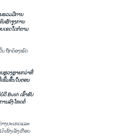
ມ່ນພວມມີການ
ພົນຊັກຈູງການ
ຂອບເຂດໃດກໍຕາມ
້ນ ຖືກຕ້ອງໝົດ
ານຫຼວງຫຼາຍກວ່າທີ່
ີ່ເພີ້ມຂຶ້ນໃນຕອນ
ີ Bush ເຂົ້າຮັບ
ຍການລົງໂທດຕໍ່
ນຕ່າງປະເທດແລະ
ເພັ່ງເລັງເກືອບ