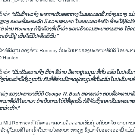
ານຕ່າງປະເທດ ທ່ານ Michael O’Hanlon.
ົ້າວ່າ
“ເປັນທີ່ຈະແຈ້ງ ພາກຕາເວັນອອກກາງໃນຂອບເຂດທີ່ ກວ້າງຂວາງ ແ
່ຫຼວງ ຂະນະທີ່ສະຫະລັດ ມີ ຄວາມສາມາດ ໃນຂອບເຂດຈໍາກັດ ທີ່ຈະໃຊ້ອິດທິ
. ແຕ່ ທ່ານ Romney ກໍຖືກຕ້ອງທີ່ເວົ້າວ່າ ພວກເຮົາຄວນພະຍາຍາມພາຍ ໃຕ້
ຮົາມີຢູ່ ເພື່ອໃຫ້ມີປະສິດທິຜົນ.”
ານຕຳໜິຕິຕຽນ ຂອງທ່ານ Romney ຕໍ່ນະໂຍບາຍຂອງປະທານາທິບໍດີ ໂອບາມານັ
 O’Hanlon.
ົ້າວ່າ
“ມັນເປັນຄວາມຈິງ ທີ່ວ່າ ອີຣ່ານ ມີທາດຢູເຣນຽມ ທີ່ກັ່ນ ແລ້ວໃນປະລິມ
ເຄິ່ງກ່ອນໜ້ານີ້ດັ່ງດຽວກັນ ກັບທີ່ອີຣ່ານມີທາດຢູເຣນຽມທີ່ກັ່ນແລ້ວໃນປະລິມານທ
່ງ ຂອງປະທານາທິບໍດີ George W. Bush ຫລາຍກວ່າ ຕອນທີ່ປະທານາທິບໍດ
ະທານາທິບໍດີໂອບາມາ ດຳເນີນການໄດ້ດີທີ່ສຸດນັ້ນ ກໍຄືຈັດຕັ້ງແລະເສີມຂະຫຍາ
ກວ່າເກົ່າ.”
 ທ່ານ Mitt Romney ກໍໄດ້ສະແດງຄວາມຄິດຄວາມເຫັນກ່ຽວກັບນະໂຍ ບາຍກາ
ດຢູ່ໃນເວທີໂລກເຂົ້າໃນການໂຄສະນາ ຫາສຽງ ຊຶ່ງມາຈົນຮອດເວລານີ້ ແມ່ນໄດ້