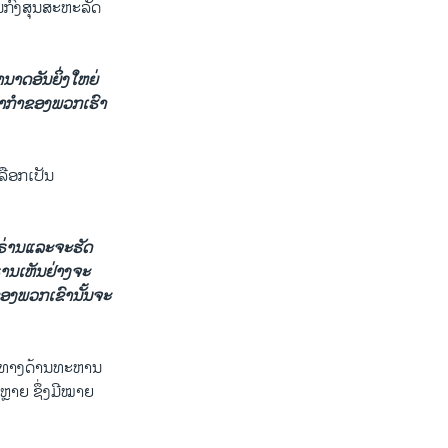
ານກົງສຸນສະຫະລັດ
ນາດອັນຍິ່ງໃຫຍ່
ຊະຕາກຳຂອງພວກເຮົາ
ເລືອກເປັນ
ອີຣ່ານແລະຈະຮັດ
ຣ່ານເຫັນຢ່າງຈະ
ຍຂອງພວກເຂົານັ້ນຈະ
າບທາງດ້ານທະຫານ
ຫຼາຍ ຊຶ່ງມີໝາຍ