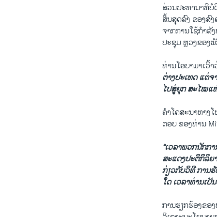
ສ່ວນປະທານາທິບໍດ
ສິ້ນສຸດລົງ ຂອງ
ຈາກການໃຊ້ກຳລັງພາ
ປະຊຸມ ຫຼວງຂອງພ
ທ່ານໂອບາມາເວົ້າ
ຕ່າງປະເທດ ແຕ່ຈາ
ໄປສູ່ຍຸກ ສະໄໝແຫ
ຄຳໂຄສະນາທາງໂທລ
ຕອບ ຂອງທ່ານ Mit
“ເວລາພວກນັກການທ
ສະແດງປະຕິກິລິຍ
ກ່ຽວກັບວິທີ ການ
ໃດ ເວລາທ່ານເປັນ
ການຮຽກຮ້ອງຂອງທ