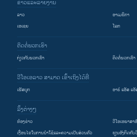
ຂ່າວແລະລາຍງານ
ລາວ
ອາເມຣິກາ
ເອເຊຍ
ໂລກ
ຕິດຕໍ່ພວກເຮົາ
ກ່ຽວກັບພວກເຮົາ
ຕິດຕໍ່ພວກເຮົາ
ວີໂອເອລາວ ສາມາດ ເຂົ້າເຖິງໄດ້ທີ່
ເຟັສບຸກ
ອາຣ໌ ແອັສ ແອັ
​ລິ້ງ​ຕ່າງໆ
ຕິດຕາມພວກເຮົາ ທີ່
​ຫ້ອງ​ຂ່າວ
ວີ​ໂອ​ເອ​ພາ​ສາ​ອ
​ເງື່ອນ​ໄຂ​ໃນ​ການ​ນຳ​ໃຊ້​ແລະຄວາມ​ເປັນ​ສ່​ວນ​ຕົວ
​ຮຽນ​ອັງ​ກິດ​ກັບ​