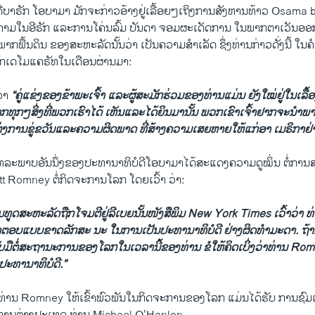
ີບາຣັກ ໂອບາມາ ມັກຈະກ່າວອ້າງຢູ່ເລື້ອຍໆເຖິງການສັງຫານທ້າວ Osama
ສົງຄາມໃນອີຣັກ ແລະການໂຄ່ນລົ້ມ ບັນດາ ຈອມຜະເດັດການ ໃນພາກຕາເວັນ
ກພື້ນດິນ ຂອງສະຫະລັດນັ້ນວ່າ ເປັນຄວາມສຳເລັດ ຊຶ່ງທ່ານກ່າວດັ່ງນີ້ ໃນ
ັກເດໂມແຄຣັທໃນເດືອນຜ່ານມາ:
ວ່າ
“ຄູ່ແຂ່ງຂອງຂ້າພະເຈົ້າ ແລະຜູ້ສະມັກຮ່ວມຂອງທ່ານແມ່ນ ຍັງໃໝ່ຢູ່ໃນເ
ກທຸກໆສິ່ງທີ່ພວກເຮົາໄດ້ ເຫັນແລະໄດ້ຍິນມານັ້ນ ພວກເຂົາເຈົ້າຢາກຈະນຳພາ
່ງການຂູ່ຂວັນແລະຄວາມຜິດພາດ ທີ່ສ້າງຄວາມເສຍຫາຍໃຫ້ແກ່ອາ ເມຣິກາຢ່າ
ະພາບອັນນຶ່ງຂອງປະທານາທິບໍດີໂອບາມາໄດ້ສະແດງຄວາມດູໝິ່ນ ຕໍ່ການສ
t Romney ຕໍ່ກິດຈະການໂລກ ໂດຍເວົ້າ ວ່າ:
ູດສະຫະລັດຖືກໂຈມຕີຢູ່ລີເບຍນັ້ນໜັງສືພິມ New York Times ເວົ້າວ່າ 
າຕອບແບບຂາດລັກສະ ນະ ໃນການເປັນປະທານາທິບໍດີ ຢ່າງຜິດທຳມະດາ. ຖ້ານ
ຮັບມືຕໍ່ສະຖານະການຂອງໂລກໃນເວລານີ້ຂອງທ່ານ ຂໍໃຫ້ຄິດເບິ່ງວ່າທ່ານ R
ປະທານາທິບໍດີ.”
່ານ Romney ໃຫ້ເຂົ້າພົວພັນໃນກິດຈະການຂອງໂລກ ແມ່ນໄດ້ຮັບ ການຊົມ