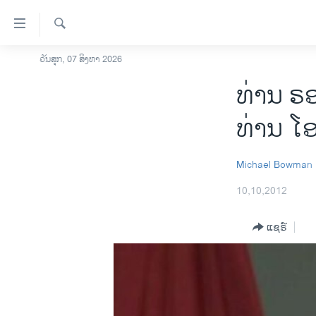
ລິ້ງ
ສຳຫລັບ
ເຂົ້າ
ຄົ້ນຫາ
ວັນສຸກ, 07 ສິງຫາ 2026
ໂຮມເພຈ
ຫາ
ທ່ານ ຣ
ລາວ
ຂ້າມ
ຂ້າມ
ອາເມຣິກາ
ທ່ານ ໂອ
ຂ້າມ
ການເລືອກຕັ້ງ ປະທານາທີບໍດີ ສະຫະລັດ
ໄປ
2024
ຫາ
Michael Bowman
ຂ່າວ​ຈີນ
ຊອກ
10,10,2012
ຄົ້ນ
ໂລກ
ເອເຊຍ
ແຊຣ໌
ອິດສະຫຼະພາບດ້ານການຂ່າວ
ຊີວິດຊາວລາວ
ຊຸມຊົນຊາວລາວ