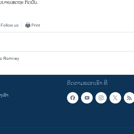
ຍບາຍເສດຖະ ກິດນັ້ນ.
Follow us
Print
ານ Romney
ຕິດຕາມພວກເຮົາ ທີ່
ເຮົາ