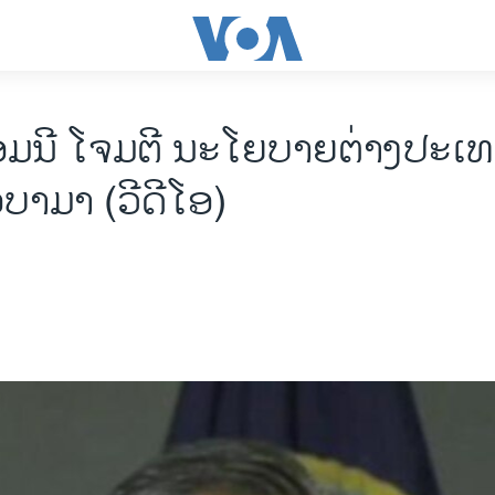
ອມນີ ໂຈມຕີ ນະໂຍບາຍຕ່າງປະເ
ບາມາ (ວີດີໂອ)