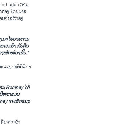
 bin-Laden ການ
ອອກກາງ ໂດຍປາສ
ຄຳປາໄສຕໍ່ກອງ
ລື້ອງນະໂຍບາຍການ
ພວກເຮົາ ກັບຄືນ
ງໜັກໜ່ວງນັ້ນ.”
ະແດງປະຕິກິລິຍາ
ທ່ານ Romney ໄດ້
ີ້ຫາກແມ່ນ
omney ຈະເຮັດແນວ
ເຊີຍຈາກນັກ