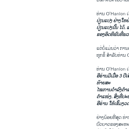
ວິເຄາະນະໂຍບາຍກ
ທ່ານ O’Hanlon ເວ
ປ່ຽນແປງ ຢ່າງໃຫຍ
ປ່ຽນແປງນັ້ນ ໄດ້
ຂອງອິດທິພົນທີ່ພວກເ
ແຕ່ບໍ່ແມ່ນວ່າ ກ
ທຸກຂໍ້ ສຳລັບທ່ານ
ທ່ານ O’Hanlon ເວ
ອີຣ່ານມີເມື່ອ 3 ປີ
ທ້າຍສະ
ໄໝການດຳລົງຕຳແໜ
ຕຳແໜ່ງ. ສິ່ງທີ່ປ
ອີຣ່ານ ໃຫ້ເຂັ້ມງວດ
ຢ່າງນ້ອຍທີ່ສຸດ
ບົດບາດຂອງສະຫະລັ