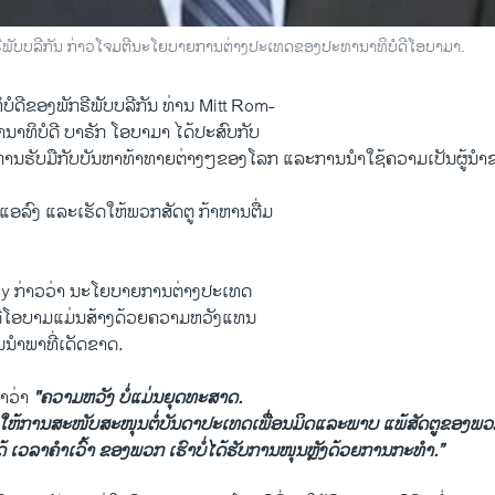
ກຣີພັບບລີກັນ ກ່າວໂຈມຕີນະໂຍບາຍການຕ່າງປະເທດຂອງປະທານາທິບໍດີໂອບາມາ.
ບໍດີຂອງພັກຣີພັບບລີກັນ ທ່ານ Mitt Rom-
ານາທິບໍດີ ບາຣັກ ໂອບາມາ ໄດ້ປະສົບກັບ
ການຮັບມືກັບບັນຫາທ້າທາຍຕ່າງໆຂອງໂລກ ແລະການນຳໃຊ້ຄວາມເປັນຜູ້ນ
ແອລົງ ແລະເຮັດໃຫ້ພວກສັດຕູ ກ້າຫານຕື່ມ
ey ກ່າວວ່າ ນະໂຍບາຍການຕ່າງປະເທດ
ີໂອບາມແມ່ນສ້າງດ້ວຍຄວາມຫວັງແທນ
ນນຳພາທີ່ເດັດຂາດ.
້າວ່າ
"ຄວາມຫວັງ ບໍ່ແມ່ນຍຸດທະສາດ.
ດໃຫ້ການສະໜັບສະໜຸນຕໍ່ບັນດາປະເທດເພື່ອນມິດແລະພາບ ແພ້ສັດຕູຂອງພວ
 ເວລາຄຳເວົ້າ ຂອງພວກ ເຮົາບໍ່ໄດ້ຮັບການໜຸນຫຼັງດ້ວຍການກະທຳ.”