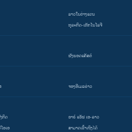
ລາວໃນຕ່າງແດນ
ທຸລະກິດ-ເທັກໂນໂລຈີ
ຟັງພອດແຄັສຕ໌
ສ
ຈອງອີເມລຂ່າວ
ັງ​ກິດ
ອາຣ໌ ແອັຟ ເອ-ລາວ
ວີ​ໂອ​ເອ
ສາມາດເຂົ້າເຖິງໄດ້