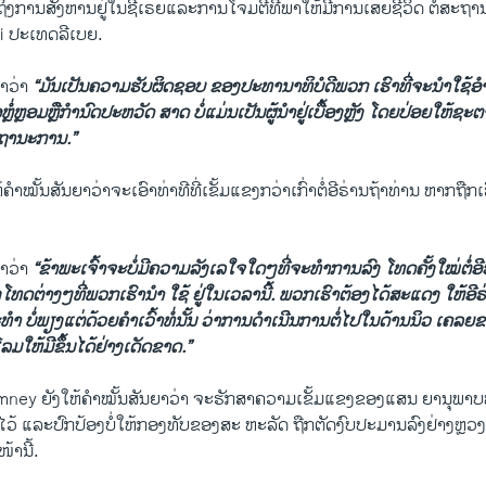
ນເຖິງການສັງຫານຢູ່ໃນຊີເຣຍແລະການໂຈມຕີທີ່ພາໃຫ້ມີການເສຍຊີວິດ ຕໍ່ສະຖ
zi ປະເທດລີເບຍ.
້າວ່າ
“ມັນເປັນຄວາມຮັບຜິດຊອບ ຂອງປະທານາທິບໍດີພວກ ເຮົາທີ່ຈະນຳໃຊ້ອຳ
ຼໍ່ຫຼອມຫຼືກຳນົດປະຫວັດ ສາດ ບໍ່ແມ່ນເປັນຜູ້ນຳຢູ່ເບື້ອງຫຼັງ ໂດຍປ່ອຍໃຫ້
ຖານະການ.”
ຳໝັ້ນສັນຍາວ່າຈະເອົາທ່າທີທີ່ເຂັ້ມແຂງກວ່າເກົ່າຕໍ່ອີຣ່ານຖ້າທ່ານ ຫາກຖືກ
້າວ່າ
“ຂ້າພະເຈົ້າຈະບໍ່ມີຄວາມລັງເລໃຈໃດໆທີ່ຈະທໍາການລົງ ໂທດຄັ້ງໃໝ່ຕໍ່
ົງໂທດຕ່າງໆທີ່ພວກເຮົານໍາ ໃຊ້ ຢູ່ໃນເວລານີ້. ພວກເຮົາຕ້ອງໄດ້ສະແດງ ໃຫ້ອີ
ໍາ ບໍ່ພຽງແຕ່ດ້ວຍຄຳເວົ້າທໍ່ນັ້ນ ວ່າການດຳເນີນການຕໍ່ໄປໃນດ້ານນິວ ເຄລ
ລມໃຫ້ມີຂຶ້ນໄດ້ຢ່າງເດັດຂາດ.”
omney ຍັງໃຫ້ຄຳໝັ້ນສັນຍາວ່າ ຈະຮັກສາຄວາມເຂັ້ມແຂງຂອງແສນ ຍານຸພ
ວ້ ແລະປົກປ້ອງບໍ່ໃຫ້ກອງທັບຂອງສະ ຫະລັດ ຖືກຕັດງົບປະມານລົງຢ່າງຫຼວງ
້ານີ້.