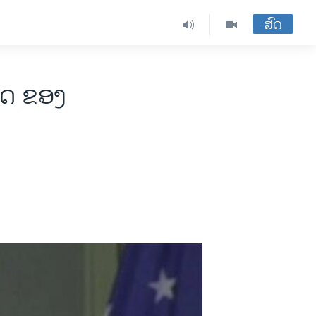
ສົດ
ທດ ຂອງ