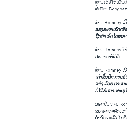
ທ່ານໄດ້ຊີ້ໃຫ້ເຫັ
ທີ່ເມືອງ Bengha
ທ່ານ Romney ເວົ
ຂອງສະຫະລັດເພື່ອຫ
ຖືກກຳ ນົດໂດຍສະ
ທ່ານ Romney ໃຫ້ຄ
ປະທານາທິບໍດີ.
ທ່ານ Romney ເວົ
ເຄ່ງຂຶ້ນອີກ ການລ
ແຈ້ງ ດ້ວຍ ການກະທ
ບໍ່ໄດ້ຮັບການອະນຸໂ
ນອກນັ້ນ ທ່ານ R
ຂອງສະຫະລັດເອົາໄ
ກຳນົດຈະເລີ້ມໃນປີໜ