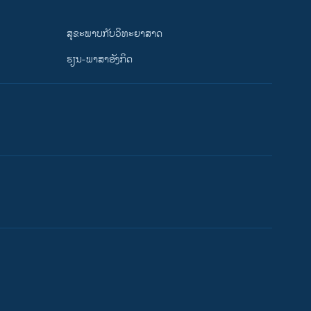
ສຸຂະພາບກັບວິທະຍາສາດ
ຮຽນ-ພາສາອັງກິດ