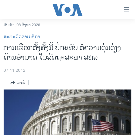
ລິ້ງ
ສຳຫລັບ
ເຂົ້າ
ວັນເສົາ, 08 ສິງຫາ 2026
ຫາ
ໂຮມເພຈ
ສະຫະລັດອາເມຣິກາ
ຂ້າມ
ລາວ
ການເລືອກຕັ້ງຄັ້ງນີ້ ບໍ່ກະທົບ ຕໍ່ຄວາມດຸ່ນດ່ຽງ
ຂ້າມ
ອາເມຣິກາ
ດ້ານອໍານາດ ໃນລັດຖະສະພາ ສຫລ
ຂ້າມ
ໄປ
ການເລືອກຕັ້ງ ປະທານາທີບໍດີ ສະຫະລັດ 2024
ຫາ
07,11,2012
ຂ່າວ​ຈີນ
ຊອກ
ແຊຣ໌
ຄົ້ນ
ໂລກ
ເອເຊຍ
ອິດສະຫຼະພາບດ້ານການຂ່າວ
ຊີວິດຊາວລາວ
ຊຸມຊົນຊາວລາວ