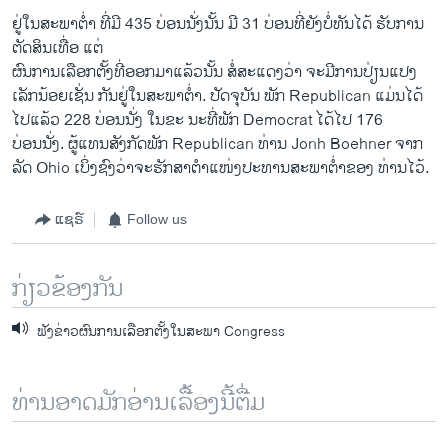
ຢູ່ໃນສະພາຕໍ່າ ທີ່ມີ 435 ບ່ອນນັ່ງນັ້ນ ມີ 31 ບ່ອນທີ່ຍັງບໍ່ທັນໄດ້ ຮັບການ
ຕັດສິນເທື່ອ ແຕ່
ຜົນການເລືອກຕັ້ງທີ່ອອກມາແລ້ວນັ້ນ ສໍ່ສະແດງວ່າ ຈະມີການປ່ຽນແປງ
ເລັກນ້ອຍເຊັ່ນ ກັນຢູ່ໃນສະພາຕໍ່າ. ປັດຈຸບັນ ພັກ Republican ແມ່ນໄດ້
ໄປແລ້ວ 228 ບ່ອນນັ່ງ ໃນຂະ ນະທີ່ພັກ Democrat ໄດ້ໄປ 176
ບ່ອນນັ່ງ. ຜູ້ແທນສັງກັດພັກ Republican ທ່ານ Jonh Boehner ຈາກ
ລັດ Ohio ເບິ່ງຊົງວ່າຈະຮັກສາຕໍາແໜ່ງປະທານສະພາຕໍ່າຂອງ ທ່ານໄວ້.
ແຊຣ໌
Follow us
ກ່ຽວຂ້ອງກັນ
ຟັງຂ່າວຜົນການເລືອກຕັ້ງໃນສະພາ Congress
ທ່ານອາດມັກອ່ານເລື້ອງນີ້ຕື່ມ