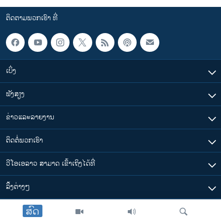
ຕິດຕາມພວກເຮົາ ທີ່
ເບິ່ງ
ຟັງສຽງ
ຂ່າວແລະລາຍງານ
ຕິດຕໍ່ພວກເຮົາ
ວີໂອເອລາວ ສາມາດ ເຂົ້າເຖິງໄດ້ທີ່
​ລິ້ງ​ຕ່າງໆ
ສົດ
ຕາມເວລາໃນລາວ