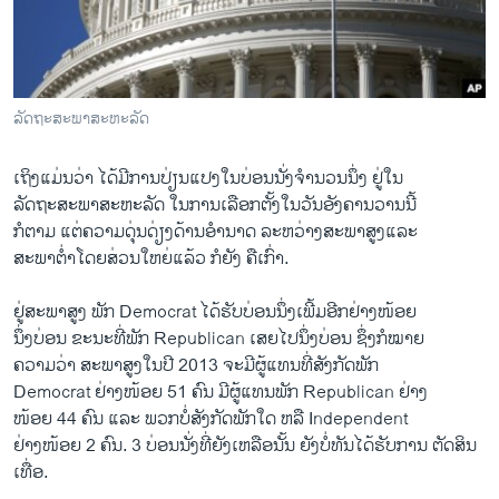
ວິທະຍາສາດ-ເທັກໂນໂລຈີ
ທຸລະກິດ
ພາສາອັງກິດ
ລັດຖະສະພາສະຫະລັດ
ວີດີໂອ
ເຖິງແມ່ນວ່າ ໄດ້ມີການປ່ຽນແປງໃນບ່ອນນັ່ງຈໍານວນນຶ່ງ ຢູ່ໃນ
ສຽງ
ລັດຖະສະພາສະຫະລັດ ໃນການເລືອກຕັ້ງໃນວັນອັງຄານວານນີ້
ລາຍການກະຈາຍສຽງ
ກໍຕາມ ແຕ່ຄວາມດຸ່ນດ່ຽງດ້ານອໍານາດ ລະຫວ່າງສະພາສູງແລະ
ຕິດຕາມພວກເຮົາ ທີ່
ສະພາຕໍ່າໂດຍສ່ວນໃຫຍ່ແລ້ວ ກໍຍັງ ຄືເກົ່າ.
ລາຍງານ
ຢູ່ສະພາສູງ ພັກ Democrat ໄດ້ຮັບບ່ອນນຶ່ງເພີ້ມອີກຢ່າງໜ້ອຍ
ນຶ່ງບ່ອນ ຂະນະທີ່ພັກ Republican ເສຍໄປນຶ່ງບ່ອນ ຊຶ່ງກໍໝາຍ
ພາສາຕ່າງໆ
ຄວາມວ່າ ສະພາສູງໃນປີ 2013 ຈະມີຜູ້ແທນທີ່ສັງກັດພັກ
Democrat ຢ່າງໜ້ອຍ 51 ຄົນ ມີຜູ້ແທນພັກ Republican ຢ່າງ
ໜ້ອຍ 44 ຄົນ ແລະ ພວກບໍ່ສັງກັດພັກໃດ ຫລື Independent
ຢ່າງໜ້ອຍ 2 ຄົນ. 3 ບ່ອນນັ່ງທີ່ຍັງເຫລືອນັ້ນ ຍັງບໍ່ທັນໄດ້ຮັບການ ຕັດສິນ
ເທື່ອ.