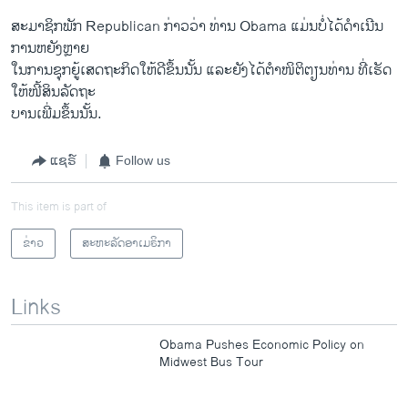
ສະມາຊິກພັກ Republican ກ່າວວ່າ ທ່ານ Obama ແມ່ນບໍ່ໄດ້ດຳເນີນ
ການຫຍັງຫຼາຍ
ໃນການຊຸກຍູ້ເສດຖະກິດໃຫ້ດີຂຶ້ນນັ້ນ ແລະຍັງໄດ້ຕຳໜິຕິຕຽນທ່ານ ທີ່ເຮັດ
ໃຫ້ໜີ້ສິນລັດຖະ
ບານເພີ່ມຂຶ້ນນັ້ນ.
ແຊຣ໌
Follow us
This item is part of
ຂ່າວ
ສະຫະລັດອາເມຣິກາ
Links
Obama Pushes Economic Policy on
Midwest Bus Tour