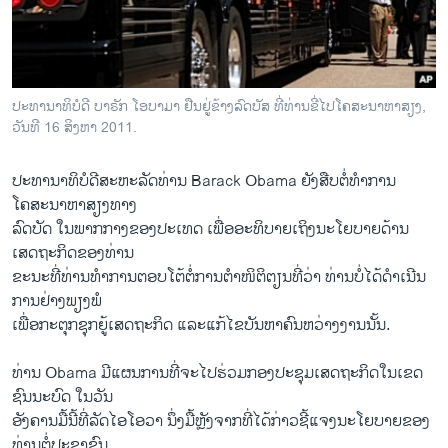
ວິທະຍາສາດ-ເທັກໂນໂລຈີ
ທຸລະກິດ
ພາສາອັງກິດ
ປະທານາທິບໍດີ ບາຣັກ ໂອບາມາ ຢືນຢູ່ຂ້າງລົດບັສ ທີ່ທ່ານຂີ່ໄປໂຄສະນາຫາສຽງ,
ວີດີໂອ
ວັນທີ 16 ສິງຫາ 2011.
ສຽງ
ປະທານາທິບໍດີສະຫະລັດທ່ານ Barack Obama ຍັງສືບຕໍ່ທຳການ
ລາຍການກະຈາຍສຽງ
ໂຄສະນາຫາສຽງທາງ
ຕິດຕາມພວກເຮົາ ທີ່
ລົດບັດ ໃນພາກກາງຂອງປະເທດ ເພື່ອອະທິບາຍເຖິງນະໂຍບາຍດ້ານ
ລາຍງານ
ເສດຖະກິດຂອງທ່ານ
ຂະນະທີ່ທ່ານທຳການຕອບໂຕ້ຕໍ່ການຕຳໜິຕິຕຽນທີ່ວ່າ ທ່ານບໍ່ໄດ້ດຳເນີນ
ການຢ່າງພຽງພໍ
ພາສາຕ່າງໆ
ເພື່ອກະຕຸກຊຸກຍູ້ເສດຖະກິດ ແລະແກ້ໄຂບັນຫາຄົນຫວ່າງງານນັ້ນ.
ທ່ານ Obama ມີແຜນການທີ່ຈະໄປຮ່ວມກອງປະຊຸມເສດຖະກິດໃນເຂດ
ຊົນນະບົດ ໃນວັນ
ອັງຄານມື້ນີ້​ທີ່ລັດໄອໂອວາ​ ນຶ່ງມື້ຫຼັງຈາກທີ່ໄດ້ກ່າວຊີ້ແຈງນະໂຍບາຍຂອງ
ທ່ານຕໍ່ປະຊາຊົນ