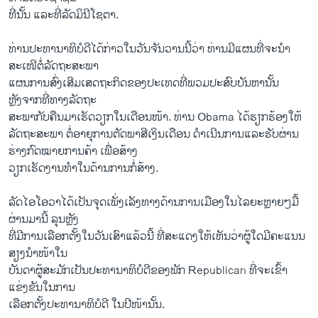
ທີ່ນັ້ນ ແລະທີ່ລັດມິນີໂຊຕາ.
ທ່ານປະທານາທິບໍດີໄດ້ກ່າວໃນວັນຈັນວານນີ້ວ່າ ທ່ານມີແຜນທີ່ຈະນໍາ
ສະເໜີຕໍ່ລັດຖະສະພາ
ແຜນການສົ່ງເສີມເສດຖະກິດຂອງປະເທດທີ່ພວມປະສົບບັນຫານັ້ນ
ຫຼັງຈາກທີ່ທາງລັດຖະ
ສະພາກັບຄືນມາເຮັດວຽກໃນເດືອນໜ້າ. ທ່ານ Obama ໄດ້ຮຽກຮ້ອງໃຫ້
ລັດຖະສະພາ ຕໍ່ອາຍຸການຕັດພາສີເງິນເດືອນ ດຳເນີນການແລະຮັບຜ່ານ
ຮ່າງກົດໝາຍການຄ້າ ເພື່ອສ້າງ
ວຽກເຮັດງານທຳໃນດ້ານການກໍ່ສ້າງ.
ລັດໄອໂອວາໄດ້ເປັນຈຸດເພັ່ງເລັງທາງດ້ານການເມືອງໃນໄລຍະຫຼາຍໆມື້
ຜ່ານມານີ້ ລຸນຫຼັງ
ທີ່ມີການເລືອກຕັ້ງໃນວັນເສົາແລ້ວນີ້ ທີ່​ສະແດງໃຫ້ເຫັນວ່າຜູ້ໃດມີຄະແນນ
ສຽງນຳໜ້າໃນ
ບັນດາຜູ້ສະມັກເປັນປະທານາທິບໍດີຂອງພັກ Republican ທີ່ຈະເຂົ້າ
ແຂ່ງຂັນໃນການ
ເລືອກຕັ້ງປະທານາທິບໍດີ ໃນປີໜ້ານັ້ນ.