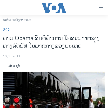
ລິ້ງ
ສຳຫລັບ
ເຂົ້າ
ວັນຈັນ, 10 ສິງຫາ 2026
ຫາ
ໂຮມເພຈ
ຂ່າວ
ຂ້າມ
ລາວ
ທ່ານ Obama ສືບຕໍ່ທຳການ ໂຄສະນາຫາສຽງ
ຂ້າມ
ອາເມຣິກາ
ທາງລົດບັສ ໃນພາກກາງຂອງປະເທດ
ຂ້າມ
ໄປ
ການເລືອກຕັ້ງ ປະທານາທີບໍດີ ສະຫະລັດ 2024
ຫາ
16,08,2011
ຂ່າວ​ຈີນ
ຊອກ
ແຊຣ໌
ຄົ້ນ
ໂລກ
ເອເຊຍ
ອິດສະຫຼະພາບດ້ານການຂ່າວ
ຊີວິດຊາວລາວ
ຊຸມຊົນຊາວລາວ