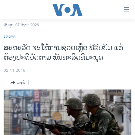
ລິ້ງ
ສຳຫລັບ
ເຂົ້າ
ວັນສຸກ, 07 ສິງຫາ 2026
ຫາ
ໂຮມເພຈ
ເອເຊຍ
ຂ້າມ
ລາວ
ສະຫະລັດ ຈະໃຫ້ການຊ່ວຍເຫຼືອ ຟີລິບປິນ ແຕ່
ຂ້າມ
ອາເມຣິກາ
ຕ້ອງປະຕິບັດຕາມ ພັນທະສິດທິມະນຸດ
ຂ້າມ
ໄປ
ການເລືອກຕັ້ງ ປະທານາທີບໍດີ ສະຫະລັດ 2024
ຫາ
02,11,2016
ຂ່າວ​ຈີນ
ຊອກ
ແຊຣ໌
ຄົ້ນ
ໂລກ
ເອເຊຍ
ອິດສະຫຼະພາບດ້ານການຂ່າວ
ຊີວິດຊາວລາວ
ຊຸມຊົນຊາວລາວ