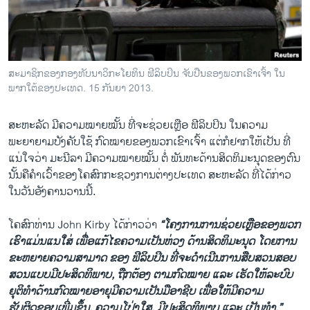
ວິທະຍາສາດ-ເທັກໂນໂລຈີ
ທຸລະກິດ
ພາສາອັງກິດ
ສະມາຊິກຂອງກອງທັບນາວິກະໂຍທິນ ຟີລິບປິນ ຈັບປືນຂອງພວກເຂົາເຈົ້າ ໃນ
ວີດີໂອ
ພາກໃຕ້ຂອງປະເທດ. 15 ກັນຍາ 2013.
ສຽງ
ສະຫະລັດ ມີຄວາມ​ໝາຍໝັ້ນ ທີ່ຈະຊ່ວຍເຫຼືອ ຟີລິບປິນ ​ໃນຄວາມ
ລາຍການກະຈາຍສຽງ
ພະຍາຍາມບັງຄັບໃຊ້ ກົດໝາຍຂອງພວກເຂົາເຈົ້າ ແຕ່ກໍຢາກ​ໃຫ້​ເປັນ ທີ່​
ຕິດຕາມພວກເຮົາ ທີ່
ແນ່​ໃຈວ່າ ມະນີລາ ມີຄວາມໝາຍໝັ້ນ ຕໍ່ ພັນທະດ້ານສິດທິມະນຸດຂອງຕົນ
ລາຍງານ
ນັ້ນຄື​ຄຳ​ເວົ້າຂອງໂຄສົກກະຊວງການຕ່າງປະເທດ ສະຫະລັດ ທີ່ໄດ້ກ່າວ
ໃນວັນອັງຄານວານນີ້.
ພາສາຕ່າງໆ
ໂຄສົກທ່ານ John Kirby ໄດ້ກ່າວວ່າ
“ໂຄງການການຊ່ວຍເຫຼືອຂອງພວກ
ເຮົາ​ແມ່ນແນ​ໃສ່ ເພື່ອ​ແກ້​ໄຂຄວາມເປັນຫ່ວງ ດ້ານສິດທິມະນຸດ ໂດຍການ
ຂະຫຍາຍຄວາມສາມາດ ຂອງ ຟີລິບປິນ ທີ່ຈະດຳເນີນການສືບສວນສອບ
ສວນ​ແບບມີປະສິດທິພາບ, ຖືກຕ້ອງ ຕາມກົດໝາຍ ແລະ ເຮັດໃຫ້ລະບົບ
ຍຸຕິທຳດ້ານ​ກົດໝາຍ​ອາຍຸມີຄວາມເປັນມືອາຊີບ ​ເພື່ອ​ໃຫ້ມີຄວາມ
ຮັບຜິດຊອບເພີ່ມຂຶ້ນ, ຄວາມໂປ່ງໃສ, ມີປະສິດທິພາບ ແລະ ເປັນທຳ.”