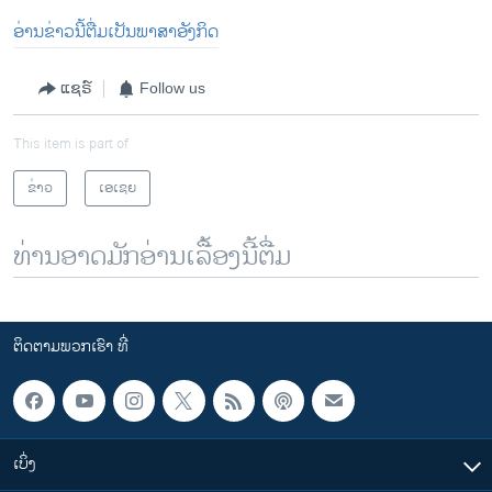
ອ່ານຂ່າວນີ້ຕື່ມເປັນພາສາອັງກິດ
ແຊຣ໌
Follow us
This item is part of
ຂ່າວ
ເອເຊຍ
ທ່ານອາດມັກອ່ານເລື້ອງນີ້ຕື່ມ
ຕິດຕາມພວກເຮົາ ທີ່
ເບິ່ງ