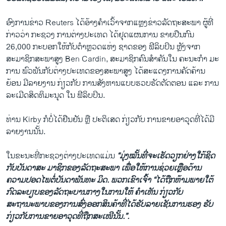
ອົງການຂ່າວ Reuters ໄດ້ອ້າງຄຳ​ເວົ້າຈາກແຫຼງຂ່າວລັດຖະສະພາ ຜູ້ທີ່
ກ່າວວ່າ ກະຊວງ ການຕ່າງປະເທດ ໄດ້ຢຸດ​ແຜນການ ຂາຍປືນກົນ
26,000 ກະບອກໃຫ້ກັບຕຳຫຼວດແຫ່ງ ຊາດຂອງ ຟີລິບປິນ ຫຼັງຈາກ
ສະມາຊິກສະພາສູງ Ben Cardin, ສະມາຊິກຄົນ​ສຳຄັນ​ໃນ ຄະນະກຳ ມະ
ການ ພົວພັນກັບຕ່າງປະເທດຂອງສະພາສູງ ໄດ້ສະແດງການຄັດຄ້ານ
ຍ້ອນ ມີລາຍງານ ກ່ຽວ​ກັບ​ ການ​ສັງຫານ​ແບບ​ຮວບ​ຮັດ​ຕັດ​ຕອນ ແລະ ການ
ລະເມີດສິດທິມະນຸດ ໃນ ຟີລິບປິນ.
ທ່ານ Kirby ກໍບໍ່ໄດ້ຢືນຢັນ ຫຼື ປະຕິເສດ ກ່ຽວກັບ ການຂາຍອາວຸດທີ່ໄດ້ມີ​
ລາຍງານນັ້ນ.
ໃນຂະນະທີ່ກະຊວງຕ່າງປະ​ເທດແມ່ນ
“ມຸ່ງໝັ້ນທີ່ຈະເຮັດວຽກຢ່າງໃກ້ຊິດ
ກັບບັນດາສະ ມາຊິກຂອງລັດຖະສະພາ ເພື່ອໃຫ້ການຊ່ວຍເຫຼືອດ້ານ
ຄວາມປອດໄພຕໍ່ບັນດາພັນທະ ມິດ. ພວກເຂົາເຈົ້າ “ໄດ້ຖືກຫ້າມພາຍໃຕ້
ກົດລະບຽບຂອງລັດຖະບານກາງໃນການໃຫ້ ຄຳເຫັນ ກ່ຽວກັບ
ສະຖານະພາບຂອງການສົ່ງອອກສິນຄ້າທີ່ໄດ້ຮັບລາຍເຊັນການຮອງ ຮັບ
ກ່ຽວກັບການຂາຍອາວຸດທີ່ຖືກສະເໜີນັ້ນ.”.