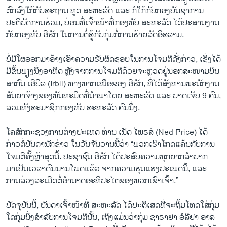
ຕົກລົງໃກ້ກັບສະຖານ ທູດ ສະຫະລັດ ແລະ ກໍໃກ້ກັບກອງບັນຊາການ
ປະຕິບັດການຮ່ວມ, ບ່ອນທີ່ເຈົ້າໜ້າທີ່ກອງທັບ ສະຫະລັດ ໄດ້ປະສານງານ
ກັບກອງທັບ ອີຣັກ ໃນການຕໍ່ສູ້ກັບກຸ່ມກໍ່ການຮ້າຍລັດອິສລາມ.
ບໍ່ມີໃຜອອກມາອ້າງເອົາຄວາມຮັບຜິດຊອບໃນການໂຈມຕີດັ່ງກ່າວ, ເຊິ່ງໄດ້
ມີຂຶ້ນພຽງນຶ່ງອາທິດ ຫຼັງຈາກການໂຈມຕີດ້ວຍຈະຫຼວດຢູ່ນອກສະໜາມບິນ
ສາກົນ ເອີບິລ (Irbil) ທາງພາກເໜືອຂອງ ອີຣັກ, ທີ່ໄດ້ສັງຫານພະນັກງານ
ສັນຍາຈ້າງຂອງພັນທະມິດທີ່ນຳພາໂດຍ ສະຫະລັດ ແລະ ບາດເຈັບ 9 ຄົນ,
ລວມທັງສະມາຊິກກອງທັບ ສະຫະລັດ ຄົນນຶ່ງ.
ໂຄສົກກະຊວງການຕ່າງປະເທດ ທ່ານ ເນັດ ໄພຣສ໌ (Ned Price) ໄດ້
ກ່າວຕໍ່ບັນດານັກຂ່າວ ໃນວັນຈັນວານນີ້ວ່າ “ພວກເຮົາໂກດແຄ້ນກັບການ
ໂຈມຕີຄັ້ງຫຼ້າສຸດນີ້. ປະຊາຊົນ ອີຣັກ ໄດ້ປະສົບຄວາມທຸກຍາກລຳບາກ
ມາເປັນເວລາດົນນານໂພດແລ້ວ ຈາກຄວາມຮຸນແຮງປະເພດນີ້, ແລະ
ການລ່ວງລະເມີດຕໍ່ອຳນາດອະທິປະໄຕຂອງພວກເຂົາເຈົ້າ.”
ປັດຈຸບັນນີ້, ບັນດາເຈົ້າໜ້າທີ່ ສະຫະລັດ ໄດ້ປະຕິເສດທີ່ຈະຖິ້ມໂທດໃສ່ກຸ່ມ
ໃດກຸ່ມນຶ່ງສຳລັບການໂຈມຕີນັ້ນ, ເຖິງແມ່ນວ່າກຸ່ມ ຊາຣາຢາ ອໍລີຢາ ອາລ-