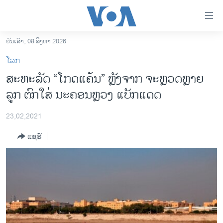
ລິ້ງ
ສຳຫລັບ
ເຂົ້າ
ວັນເສົາ, 08 ສິງຫາ 2026
ຫາ
ໂຮມເພຈ
ໂລກ
ຂ້າມ
ລາວ
ສະຫະລັດ “ໂກດແຄ້ນ” ຫຼັງຈາກ ຈະຫຼວດຫຼາຍ
ຂ້າມ
ອາເມຣິກາ
ລູກ ຕົກໃສ່ ນະຄອນຫຼວງ ແບັກແດດ
ຂ້າມ
ໄປ
ການເລືອກຕັ້ງ ປະທານາທີບໍດີ ສະຫະລັດ 2024
ຫາ
23,02,2021
ຂ່າວ​ຈີນ
ຊອກ
ແຊຣ໌
ຄົ້ນ
ໂລກ
ເອເຊຍ
ອິດສະຫຼະພາບດ້ານການຂ່າວ
ຊີວິດຊາວລາວ
ຊຸມຊົນຊາວລາວ