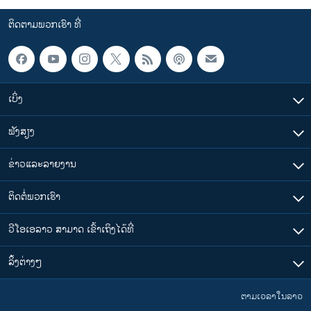
ຕິດຕາມພວກເຮົາ ທີ່
ເບິ່ງ
ຟັງສຽງ
ຂ່າວແລະລາຍງານ
ຕິດຕໍ່ພວກເຮົາ
ວີໂອເອລາວ ສາມາດ ເຂົ້າເຖິງໄດ້ທີ່
​ລິ້ງ​ຕ່າງໆ
ຕາມເວລາໃນລາວ