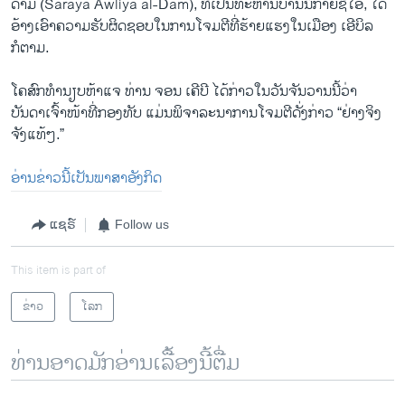
ດາມ (Saraya Awliya al-Dam), ທີ່ເປັນທະຫານບ້ານນິກາຍຊີໄອ້, ໄດ້
ອ້າງເອົາຄວາມຮັບຜິດຊອບໃນການໂຈມຕີທີ່ຮ້າຍແຮງໃນເມືອງ ເອີບິລ
ກໍຕາມ.
ໂຄສົກທຳນຽບຫ້າແຈ ທ່ານ ຈອນ ເຄີບີ ໄດ້ກ່າວໃນວັນຈັນວານນີ້ວ່າ
ບັນດາເຈົ້າໜ້າທີ່ກອງທັບ ແມ່ນພິຈາລະນາການໂຈມຕີດັ່ງກ່າວ “ຢ່າງຈິງ
ຈັງແທ້ໆ.”
ອ່ານຂ່າວນີ້ເປັນພາສາອັງກິດ
ແຊຣ໌
Follow us
This item is part of
ຂ່າວ
ໂລກ
ທ່ານອາດມັກອ່ານເລື້ອງນີ້ຕື່ມ