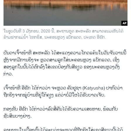
ວິທະຍາສາດ-ເທັກໂນໂລຈີ
ທຸລະກິດ
ພາສາອັງກິດ
ໃນຮູບວັນທີ 3 ມັງກອນ, 2020 ນີ້, ສະຖານທູດ ສະຫະລັດ ສາມາດແນມເຫັນໄດ້
ວີດີໂອ
ຂ້າມຟາກແມ່ນໍ້າ ໄທກຣິສ, ນະຄອນຫຼວງ ແບັກແດດ, ປະເທດ ອີຣັກ.
ສຽງ
ບັນດາເຈົ້າໜ້າທີ່ ສະຫະລັດ ໄດ້ສະແດງຄວາມໂກດແຄ້ນໃນວັນຈັນວານນີ້
ລາຍການກະຈາຍສຽງ
ຫຼັງຈາກມີການຍິງຈະ ຫຼວດສາມລູກໃສ່ນະຄອນຫຼວງ ແບັກແດດ, ເຊິ່ງ
ຕິດຕາມພວກເຮົາ ທີ່
ສອງລູກໃນນັ້ນໄດ້ຕົກລົງໃສ່ເຂດປ້ອງກັນສີຂຽວ ຂອງນະຄອນຫຼວງດັ່ງ
ລາຍງານ
ກ່າວ.
ເຈົ້າໜ້າທີ່ ອີຣັກ ໄດ້ກ່າວວ່າ ຈະຫຼວດ ຄັດຢູຊາ (Katyusha) ປາກົດວ່າ
ພາສາຕ່າງໆ
ຖືກຍິງຈາກໝູ່ບ້ານທີ່ຢູ່ໃກ້ຄຽງ ແຕ່ວ່າບໍ່ມີໃຜໄດ້ຮັບບາດເຈັບ.
ກອງທັບ ອີຣັກ ໄດ້ກ່າວວ່າລົດສີ່ຄັນໄດ້ຮັບຄວາມເສຍຫາຍ, ພ້ອມກັບ
ຊັບສິນບາງຢ່າງ.
ລາຍງານໃນເບື້ອງຕົ້ນໄດ້ລະບຸວ່າຈະຫຼວດທີ່ຖືກຍິງໃສ່ເຂດສີຂຽວນັ້ນໄດ້