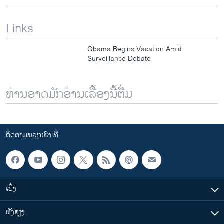
Links
Obama Begins Vacation Amid
Surveillance Debate
ທ່ານອາດມັກອ່ານເລື້ອງນີ້ຕື່ມ
ຕິດຕາມພວກເຮົາ ທີ່
ເບິ່ງ
ຟັງສຽງ