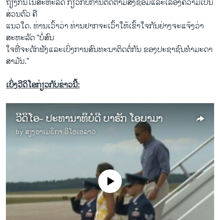
ຖຽງກັນໃນສະຫະລັດ ກ່ຽວກັບການຕິດຕາມ​ສິ້ງ​ຊອມແລະເລື້ອງຄວາມ​ເປັນ
ສ່ວນຕົວ ຄື
ແນວໃດ. ທ່ານເວົ້າວ່າ ທ່ານຢາກຈະເວົ້າໃຫ້ເຂົ້າໃຈກັນຢ່າງຈະແຈ້ງວ່າ
ສະຫະລັດ “ບໍ່ສົນ
ໃຈທີ່ຈະດັກຟັງແລະເບິ່ງການສົນທະນາຕິດຕໍ່ກັນ ຂອງປະຊາຊົນທໍາມະດາ
ສາມັນ.”
ເບິ່ງວີດິໂອກ່ຽວກັບຂ່າວນີ້:
ວີດິໂອ- ປະທານາທິບໍດີ ບາຣັກ ໂອບາມາ
by
ສຽງອາເມຣິກາ ວີໂອເອລາວ
No media source currently available