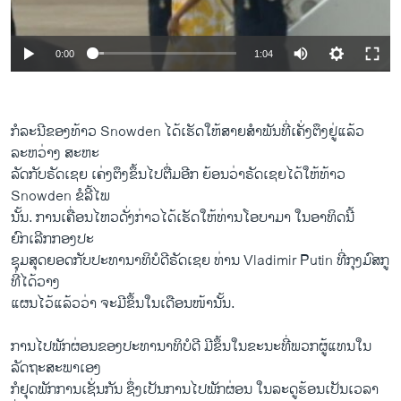
0:00
1:04
ກໍລະນີຂອງທ້າວ Snowden ໄດ້ເຮັດໃຫ້ສາຍສໍາພັນທີ່ເຄັ່ງຕຶງຢູ່ແລ້ວ
ລະຫວ່າງ ສະຫະ
ລັດກັບຣັດເຊຍ ​ເຄ່ງ​ຕຶງ​ຂຶ້ນ​ໄປ​ຕື່ມ​ອີກ ຍ້ອນ​ວ່າຣັດ​ເຊຍໄດ້ໃຫ້ທ້າວ
Snowden ຂໍລີ້ໄພ
ນັ້ນ. ການເຄື່ອນໄຫວດັ່ງກ່າວໄດ້ເຮັດໃຫ້ທ່ານໂອບາມາ ໃນອາທິດນີ້
ຍົກເລີກກອງປະ
ຊຸມສຸດຍອດກັບປະທານາທິບໍດີຣັດເຊຍ ທ່ານ Vladimir Putin ທີ່ກຸງມົສກູ
ທີ່ໄດ້ວາງ
ແຜນໄວ້ແລ້ວວ່າ ຈະ​ມີ​ຂຶ້ນ​ໃນ​ເດືອນ​ໜ້ານັ້ນ.
ການໄປພັກຜ່ອນຂອງປະທານາທິບໍດີ ມີຂຶ້ນໃນຂະນະທີ່ພວກຜູ້ແທນໃນ
ລັດຖະສະພາເອງ
ກໍຢຸດ​ພັກການເຊັ່ນກັນ ຊຶ່ງເປັນການໄປພັກຜ່ອນ ໃນລະດູຮ້ອນເປັນເວລາ