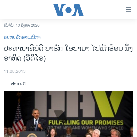
ລິ້ງ
ສຳຫລັບ
ເຂົ້າ
ວັນຈັນ, 10 ສິງຫາ 2026
ຫາ
ໂຮມເພຈ
ສະຫະລັດອາເມຣິກາ
ຂ້າມ
ລາວ
ປະທານາທິບໍດີ ບາຣັກ ໂອບາມາ ໄປພັກຮ້ອນ ນຶ່ງ
ຂ້າມ
ອາເມຣິກາ
ອາທິດ (ວີດິໂອ)
ຂ້າມ
ໄປ
ການເລືອກຕັ້ງ ປະທານາທີບໍດີ ສະຫະລັດ 2024
ຫາ
11,08,2013
ຂ່າວ​ຈີນ
ຊອກ
ແຊຣ໌
ຄົ້ນ
ໂລກ
ເອເຊຍ
ອິດສະຫຼະພາບດ້ານການຂ່າວ
ຊີວິດຊາວລາວ
ຊຸມຊົນຊາວລາວ