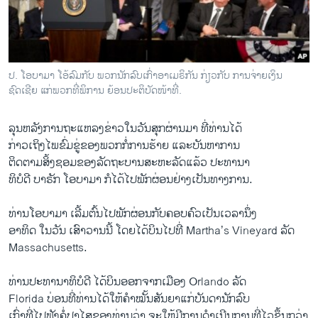
ວິທະຍາສາດ-ເທັກໂນໂລຈີ
ທຸລະກິດ
ພາສາອັງກິດ
ປ. ໂອບາມາ ໂອ້ລົມກັບ ພວກນັກລົບເກົ່າອາເມຣິກັນ ກ່ຽວກັບ ການ​ຈ່າຍເງິນ
ວີດີໂອ
ຊົດເຊີຍ​ ແກ່​ພວກ​ທີ່ພິການ ຍ້ອນ​ປະຕິບັດ​ໜ້າ​ທີ່​.
ສຽງ
ລຸນຫລັງການຖະແຫລງຂ່າວໃນວັນສຸກຜ່ານມາ ທີ່ທ່ານໄດ້
ລາຍການກະຈາຍສຽງ
ກ່າວເຖິງໄພຂົ່ມຂູ່ຂອງພວກກໍ່ການຮ້າຍ ແລະບັນຫາການ
ຕິດຕາມພວກເຮົາ ທີ່
ຕິດຕາມສິ້ງ​ຊອມ​ຂອງ​ລັດຖະບານ​ສະຫະລັດແລ້ວ ປະທານາ
ລາຍງານ
ທິບໍດີ ບາຣັກ ໂອບາມາ ກໍໄດ້ໄປພັກຜ່ອນຢ່າງເປັນທາງການ.
ທ່ານໂອບາມາ ເລີ້ມຕົ້ນໄປພັກຜ່ອນກັບຄອບຄົວເປັນເວລານຶ່ງ
ພາສາຕ່າງໆ
ອາທິດ ໃນວັນ ເສົາວານນີ້ ໂດຍໄດ້ບິນໄປທີ່ Martha’s Vineyard ລັດ
Massachusetts.
ທ່ານປະທານາທິບໍດີ ໄດ້ບິນອອກຈາກເມືອງ Orlando ລັດ
Florida ບ່ອນທີ່ທ່ານໄດ້ໃຫ້ຄໍາໝັ້ນສັນຍາແກ່ບັນດານັກລົບ
ເກົ່າທີ່ໄປຟັງຄໍ່​ປາ​ໄສ​ຂອງ​ທ່ານວ່າ ຈະ​ໃຫ້​ມີການດໍາ​ເນີນການທີ່ໄວຂຶ້ນກວ່າ