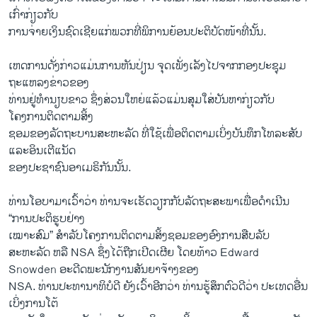
ເກົ່າກ່ຽວກັບ
ການ​ຈ່າຍເງິນຊົດເຊີຍ​ແກ່​ພວກ​ທີ່ພິການຍ້ອນ​ປະຕິບັດ​ໜ້າ​ທີ່​ນັ້ນ.
​ເຫດ​ການດັ່ງກ່າວແມ່ນການ​ຫັນປ່ຽນ ຈຸດເພັ່ງເລັງ​ໄປຈາກກອງປະຊຸມ
ຖະແຫລງຂ່າວຂອງ
ທ່ານຢູ່ທໍານຽບຂາວ ຊຶ່ງສ່ວນໃຫຍ່ແລ້ວແມ່ນສຸມໃສ່ບັນຫາກ່ຽວກັບ
ໂຄງການຕິດຕາມ​ສິ້ງ​
ຊອມ​ຂອງ​ລັດຖະບານ​ສະຫະລັດ ທີ່ໃຊ້ເພື່ອຕິດຕາມເບິ່ງບັນທຶກໂທລະສັບ
ແລະອິນເຕີແນັດ
ຂອງ​ປະຊາຊົນ​ອາ​ເມຣິກັນ​ນັ້ນ.
ທ່ານໂອບາມາເວົ້າວ່າ ທ່ານຈະເຮັດວຽກກັບລັດຖະສະພາເພື່ອດໍາເນີນ
“ການປະຕິຮູບຢ່າງ
ເໝາະສົມ” ສໍາລັບໂຄງການຕິດຕາມ​ສິ້ງ​ຊອມ​ຂອງ​ອົງການ​ສືບ​ລັບ​
ສະຫະລັດ ຫລື NSA ຊຶ່ງໄດ້ຖືກເປີດເຜີຍ ໂດຍທ້າ​ວ Edward
Snowden ອະດີດພະນັກງານສັນຍາຈ້າງ​ຂອງ
NSA. ທ່ານປະທານາທິບໍດີ ຍັງເວົ້າອີກວ່າ ທ່ານຮູ້ສຶກຕົວດີວ່າ ປະເທດອື່ນ
ເບິ່ງການໂຕ້