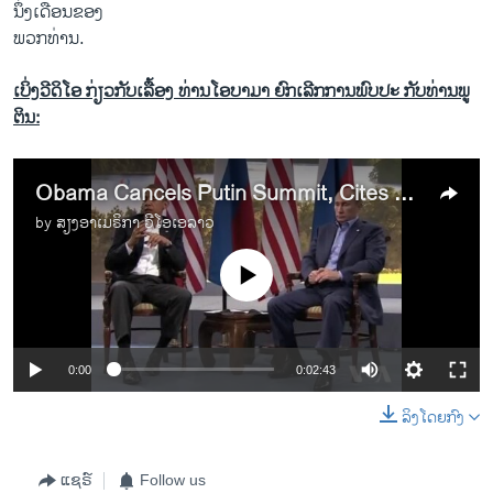
ນຶ່ງເດືອນຂອງ
ພວກທ່ານ.
ເບິ່ງວີດິໂອ ກ່ຽວກັບເລື້ອງ ທ່ານໂອບາມາ ຍົກເລີກການພົບປະ ກັບທ່ານພູ
ຕິນ:
Obama Cancels Putin Summit, Cites Snowden, Other Differences
by
ສຽງອາເມຣິກາ ວີໂອເອລາວ
No media source currently available
0:00
0:02:43
ລິງໂດຍກົງ
ແຊຣ໌
Follow us