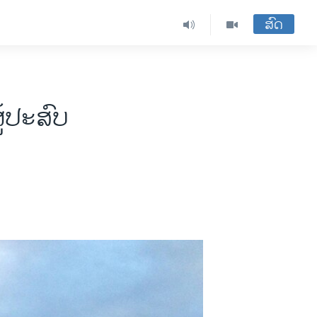
ສົດ
ູ້ປະສົບ