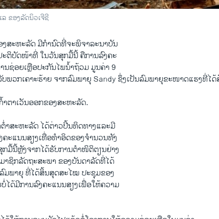
ລ ຂອງລັດນິວເຈີຊີ
ອງສະຫະລັດ ມີກຳນົດທີ່ຈະພິຈາລະນາບັນ
ິບັດໜ້າທີ່ ໃນວັນສຸກມື້ນີ້ ຄືການລົງຄະ
ນຊ່ອຍເຫຼືອປະກັນໄພນໍ້າຖ້ວມ ມູນຄ່າ 9
ັບພວກເຄາະຮ້າຍ ຈາກລົມພາຍຸ Sandy ຊຶ່ງເປັນລົມພາຍຸຂະໜາດແຮງທີ່ໄດ້
ກໍ້າຕາເວັນອອກຂອງສະຫະລັດ.
ໍ່າສະຫະລັດ ໄດ້ຕ່າວປີ້ນທິດທາງແລະມີ
ົງຄະແນນສຽງເທື່ອທຳອິດຂອງຈຳນວນທັງ
ຸກມື້ນີ້ຫຼັງຈາກໄດ້ຮັບການຕຳໜິຕິຕຽນຢ່າງ
າຊິກລັດຖະສະພາ ຂອງບັນດາລັດທີ່ໄດ້
ລົມພາຍຸ ທີ່ໄດ້ສິ້ນສຸດສະໄໝ ປະຊຸມຂອງ
ໍ່ໄດ້ມີການລົງຄະແນນສຽງເພື່ອໃຫ້ຄວາມ