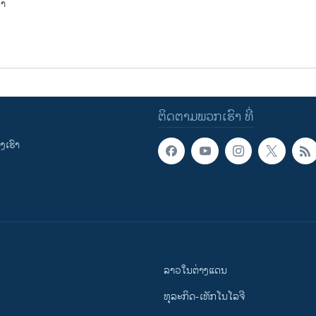
່າ
ຕິດຕາມພວກເຮົາ ທີ່
ເຮົາ
ລາວໃນຕ່າງແດນ
ທຸລະກິດ-ເທັກໂນໂລຈີ