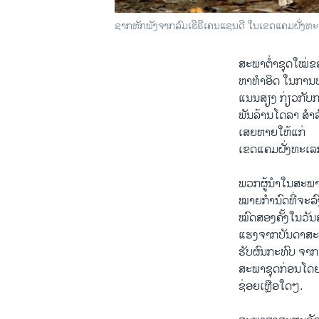
ຊາກຫັກພັງຈາກລົມເຮີຣີເຄນແຊນດີ ໃນເຂດແຄມຝັ່ງທະເ
ສະພາຕໍ່າຊຸດໃໝ່ຂ
ຫາທຳອິດ ໃນການປະຕ
ແນນສຽງ ກ່ຽວກັບກາ
ພັນລ້ານໂດລາ ສຳລ
ເສຍຫາຍໃຫ້ແກ່
ເຂດແຄມຝັ່ງທະເລ
ພວກຜູ້ນຳໃນສະພາຕ
ໝາຍກຳນົດທີ່ຈະລ
ໝົດສອງຄັ້ງໃນວັນສ
ແຮງຈາກບັນດາສະມ
ຮັບຜົນກະທົບ ຈາກ
ສະພາຊຸດກ່ອນໂດຍບ
ຊ່ອຍເຫຼືອໃດໆ.