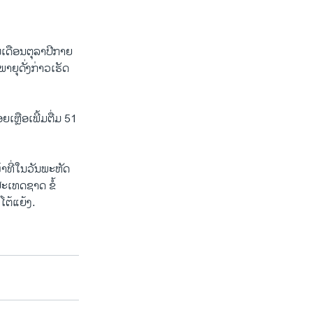
ນເດືອນຕຸລາປີກາຍ
ຍຸດັ່ງກ່າວເຮັດ
ເຫຼືອເພີ້ມຕື່ມ 51
າທີ່ໃນວັນພະຫັດ
ງປະເທດຊາດ ຂໍ້
ໂຕ້ແຍ້ງ.