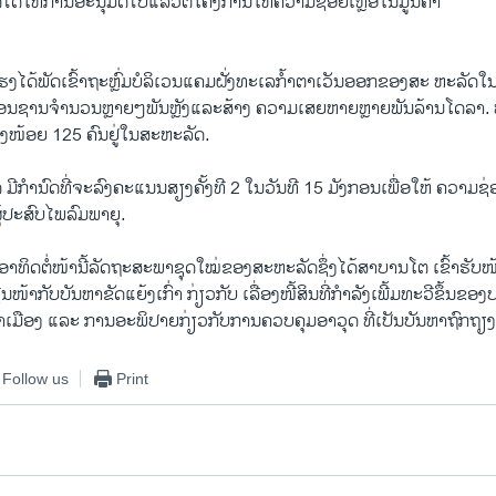
ດ້ໃຫ້ການອະນຸມັດໄປແລ້ວຕໍ່ໂຄງການໃຫ້ຄວາມຊ່ອຍເຫຼືອໃນມູນຄ່າ
ໄດ້ພັດເຂົ້າຖະຫຼົ່ມບໍລິເວນແຄມຝັ່ງທະເລກໍ້າຕາເວັນອອກຂອງສະ ຫະລັດໃ
ອນຊານຈຳນວນຫຼາຍໆພັນຫຼັງແລະສ້າງ ຄວາມເສຍຫາຍຫຼາຍພັນລ້ານໂດລາ. ພາ
ຢ່າງໜ້ອຍ 125 ຄົນຢູ່ໃນສະຫະລັດ.
ມີກຳນົດທີ່ຈະລົງຄະແນນສຽງຄັ້ງທີ 2 ໃນວັນທີ 15 ມັງກອນເພື່ອໃຫ້ ຄວາມຊ່ອຍ
ູ້ປະສົບໄພລົມພາຍຸ.
ິດຕໍ່ໜ້ານີ້ລັດຖະສະພາຊຸດໃໝ່ຂອງສະຫະລັດຊຶ່ງໄດ້ສາບານໂຕ ເຂົ້າຮັບໜ້
ນໜ້າກັບບັນຫາຂັດແຍ້ງເກົ່າ ກ່ຽວກັບ ເລື່ອງໜີ້ສິນທີ່ກຳລັງເພີ້ມທະວີຂຶ້ນຂອ
ົ້າເມືອງ ແລະ ການອະພິປາຍກ່ຽວກັບການຄວບຄຸມອາວຸດ ທີ່ເປັນບັນຫາຖົກຖຽງ
Follow us
Print