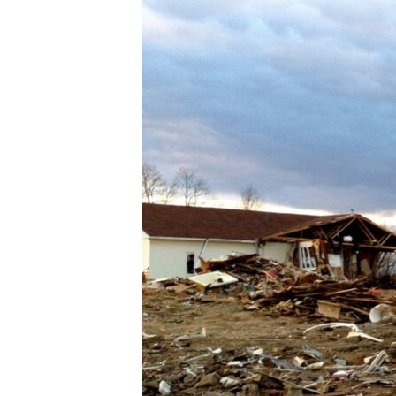
ວິທະຍາສາດ-ເທັກໂນໂລຈີ
ທຸລະກິດ
ພາສາອັງກິດ
ວີດີໂອ
ສຽງ
ລາຍການກະຈາຍສຽງ
ລາຍງານ