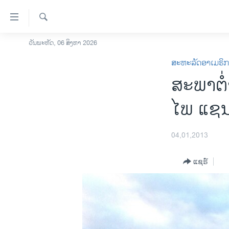
ລິ້ງ
ສຳຫລັບ
ເຂົ້າ
ຄົ້ນຫາ
ວັນພະຫັດ, 06 ສິງຫາ 2026
ໂຮມເພຈ
ຫາ
ສະຫະລັດອາເມຣິ
ລາວ
ຂ້າມ
ສະພາຕໍ່
ຂ້າມ
ອາເມຣິກາ
ຂ້າມ
ການເລືອກຕັ້ງ ປະທານາທີບໍດີ ສະຫະລັດ
ໄພ ແຊນ
ໄປ
2024
ຫາ
ຂ່າວ​ຈີນ
ຊອກ
04,01,2013
ຄົ້ນ
ໂລກ
ແຊຣ໌
ເອເຊຍ
ອິດສະຫຼະພາບດ້ານການຂ່າວ
ຊີວິດຊາວລາວ
ຊຸມຊົນຊາວລາວ