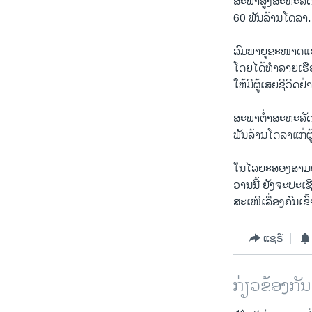
ສະພາສູງສະຫະລັດໄ
60 ພັນລ້ານໂດລາ.
ລົມພາຍຸຂະໜາດແຮງ
ໂດຍໄດ້ທຳລາຍເຮື
ໃຫ້ມີຜູ້ເສຍຊີວິດ
ສະພາຕໍ່າສະຫະລັດ 
ພັນລ້ານໂດລາແກ່ຜ
ໃນໄລຍະສອງສາມອາທ
ວານນີ້ ຍັງຈະປະເຊີ
ສະເໜີເລື່ອງຄົນເຂ
ແຊຣ໌
ກ່ຽວຂ້ອງກັນ