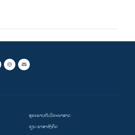
ສຸຂະພາບກັບວິທະຍາສາດ
ຮຽນ-ພາສາອັງກິດ