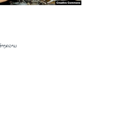
ສ້າງຄວາມ