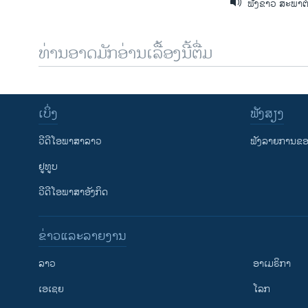
ຟັງຂ່າວ ສະພາຕໍ
ທ່ານອາດມັກອ່ານເລື້ອງນີ້ຕື່ມ
ເບິ່ງ
ຟັງສຽງ
ວີດີໂອພາສາລາວ
ຟັງລາຍການຂອງ
ຢູທູບ
ວີດີໂອພາສາອັງກິດ
ຂ່າວແລະລາຍງານ
ລາວ
ອາເມຣິກາ
ເອເຊຍ
ໂລກ