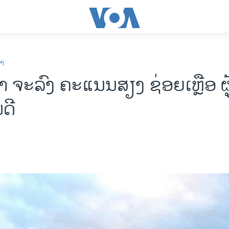
ກາ
າ ຈະລົງ ຄະແນນສຽງ ຊ່ອຍເຫຼືອ ຜ
ດີ