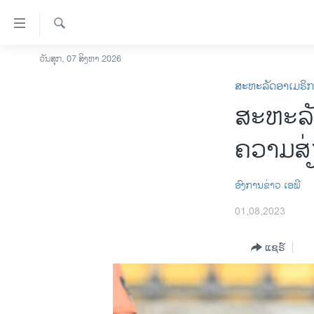
ລິ້ງ
ສຳຫລັບ
ເຂົ້າ
ຄົ້ນຫາ
ວັນສຸກ, 07 ສິງຫາ 2026
ໂຮມເພຈ
ຫາ
ສະຫະລັດອາເມຣິ
ລາວ
ຂ້າມ
ສະຫະລັດ
ຂ້າມ
ອາເມຣິກາ
ຂ້າມ
ການເລືອກຕັ້ງ ປະທານາທີບໍດີ ສະຫະລັດ
ຄວາມສ່
ໄປ
2024
ຫາ
ຂ່າວ​ຈີນ
ຊອກ
​ອົງ​ການ​ຂ່າວ ເອ​ພີ
ຄົ້ນ
ໂລກ
01,08,2023
ເອເຊຍ
ແຊຣ໌
ອິດສະຫຼະພາບດ້ານການຂ່າວ
ຊີວິດຊາວລາວ
ຊຸມຊົນຊາວລາວ