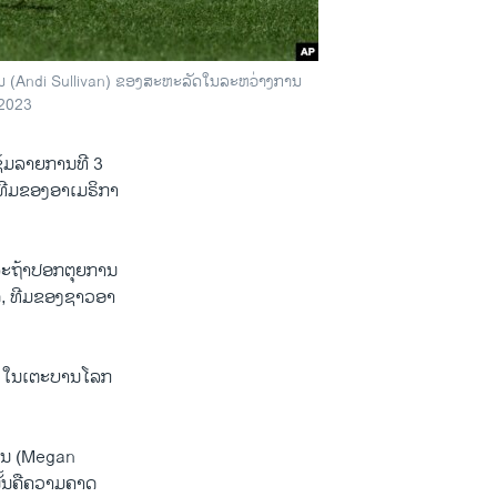
ວານ (Andi Sullivan) ຂອງສະຫະລັດໃນລະຫວ່າງການ
 2023
ຊ້ມລາຍການທີ 3
ີ່ທີມຂອງອາ​ເມ​ຣິກາ​
ລະຖ້າປອກຕຸຍການ
ດ້, ທີມຂອງຊາວອາ
ຂັນ ໃນເຕະບານໂລກ
ີໂນ (Megan
ັ້ນຄືຄວາມຄາດ