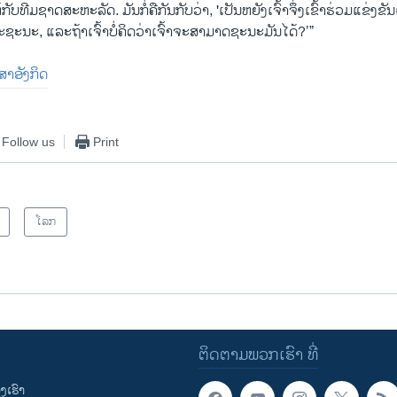
ກັບທີມຊາດສະຫະລັດ. ມັນກໍ່ຄືກັນກັບວ່າ, 'ເປັນຫຍັງເຈົ້າຈຶ່ງເຂົ້າຮ່ວມແຂ່ງ
ົ້າຈະຊະນະ, ແລະຖ້າເຈົ້າບໍ່ຄິດວ່າເຈົ້າຈະສາມາດຊະນະມັນໄດ້?’”
າສາອັງກິດ
Follow us
Print
ໂລກ
ຕິດຕາມພວກເຮົາ ທີ່
ເຮົາ