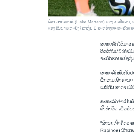
ລິເກ ມາຣ໌ເທນສ໌ (Lieke Martens) ຂອງເນເທີແລນ,
ແຂ່ງຂັນບານເຕະຍິງໂລກກຸ່ມ E ລະຫວ່າງສະຫະລັດແລະເ
ສະຫະລັດໄດ້ມາຮອ
ຕິດຕໍ່ກັນທີ່ບໍ່ເຄີຍ
ຈະຕົກຮອບແບ່ງກຸ່ມເ
ສະຫະລັດພົບກັບປ
ພິກເກມເອົາຊະນະ 
ເມຣິກັນ ອາດຈະມີ
ສະຫະລັດຈຳເປັນຕ້
ຄັ້ງທຳອິດ ເພື່ອຮັ
"ຂ້າພະເຈົ້າຄິດວ
Rapinoe) ນັກເຕະ