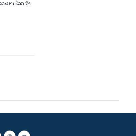
ຂັນເຕະບານໂລກ ຖ້າ