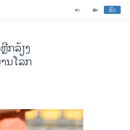
ສົດ
ຼີກລ້ຽງ
ບານໂລກ