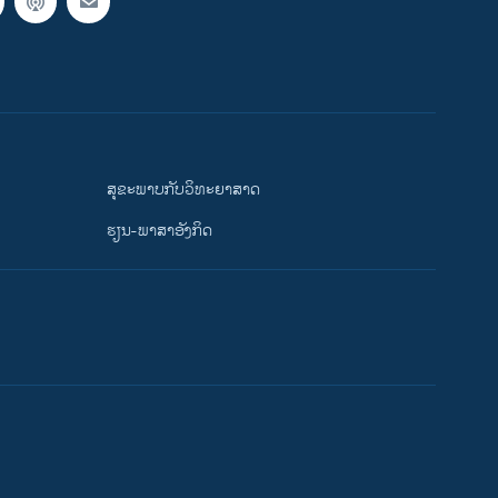
ສຸຂະພາບກັບວິທະຍາສາດ
ຮຽນ-ພາສາອັງກິດ