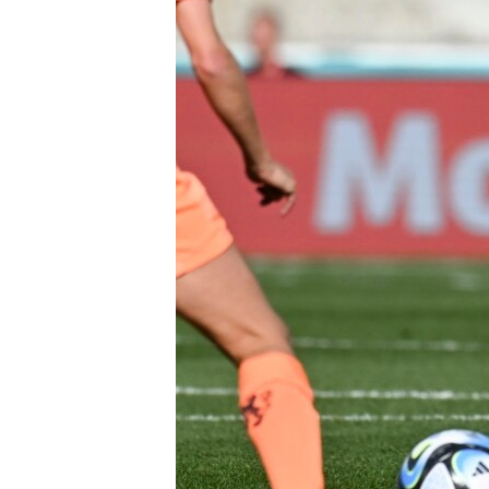
ວິທະຍາສາດ-ເທັກໂນໂລຈີ
ທຸລະກິດ
ພາສາອັງກິດ
ວີດີໂອ
ສຽງ
ລາຍການກະຈາຍສຽງ
ລາຍງານ