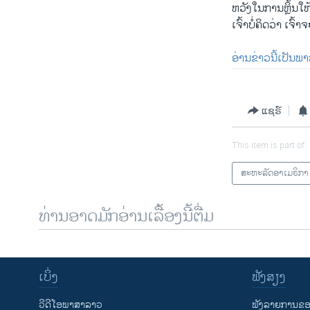
ຫວັງໃນການຫຼິ້ນໃຫ້
ເຈົ້າບໍ່ຄິດວ່າ ເຈ
ອ່ານຂ່າວນີ້ເປັນພ
ແຊຣ໌
This item is part of
ສະຫະລັດອາເມຣິກາ
ທ່ານອາດມັກອ່ານເລື້ອງນີ້ຕື່ມ
ເບິ່ງ
ຟັງສຽງ
ວີດີໂອພາສາລາວ
ຟັງລາຍການຂອງ