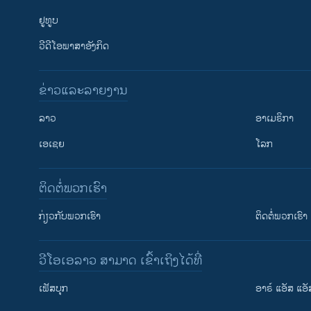
ຢູທູບ
ວີດີໂອພາສາອັງກິດ
ຂ່າວແລະລາຍງານ
ລາວ
ອາເມຣິກາ
ເອເຊຍ
ໂລກ
ຕິດຕໍ່ພວກເຮົາ
ກ່ຽວກັບພວກເຮົາ
ຕິດຕໍ່ພວກເຮົາ
ວີໂອເອລາວ ສາມາດ ເຂົ້າເຖິງໄດ້ທີ່
ເຟັສບຸກ
ອາຣ໌ ແອັສ ແອັ