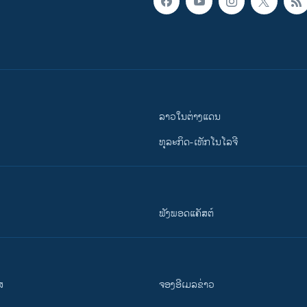
ລາວໃນຕ່າງແດນ
ທຸລະກິດ-ເທັກໂນໂລຈີ
ຟັງພອດແຄັສຕ໌
ສ
ຈອງອີເມລຂ່າວ