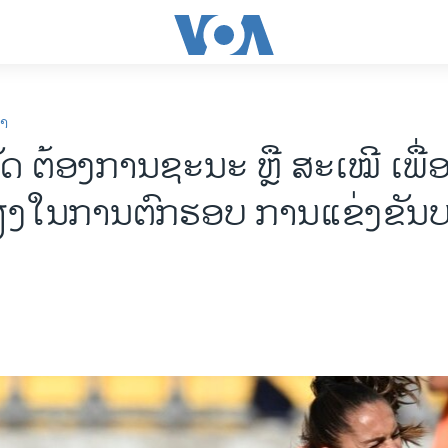
ກາ
 ຕ້ອງການຊະນະ ຫຼື ສະເໝີ ເພື່ອຫ
ຽງໃນການຕົກຮອບ ການແຂ່ງຂັນ