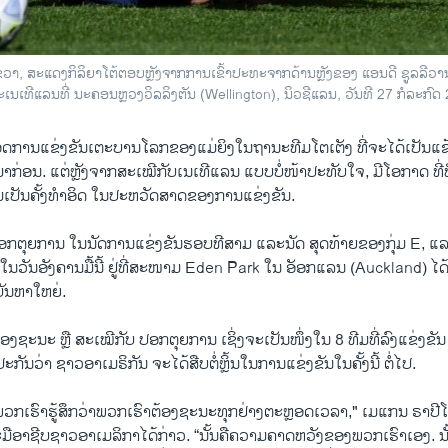
 ຂວາ, ສະແດງກິລິຍາໂຕ້ຕອບຫຼັງຈາກການເຂົ້າປະທະຈາກດ້ານຫຼັງຂອງ ແອນດີ ຊູລລີ
ນເທີແລນທີ່ ນະຄອນຫຼວງວິລລິງຕັນ (Wellington), ນິວຊີແລນ, ວັນທີ 27 ກໍລະກົດ
ດການແຂ່ງຂັນເຕະບານໂລກຂອງແມ່ຍິງໃນຖານະທີມໂຕເຕັງ ທີ່ຈະໄດ້ເປັນແ
ມີມາກ່ອນ. ​ແຕ່​ຫຼັງ​ຈາກສະເໝີກັບ​ເນ​ເທີ​ແລນ ແບບບໍ່ໜ້າປະທັບໃຈ, ​ມີ​ໂອ​ກາດ​ ​ທ
ປັນ​ຄັ້ງ​ທຳ​ອິດ ​ໃນ​ປະ​ຫວັດ​ສາດ​ຂອງການ​ແຂ່ງ​ຂັນ.
ອກຕຸຍການ ໃນນັດການແຂ່ງຂັນຮອບທີສາມ ແລະນັດ ສຸດທ້າຍຂອງກຸ່ມ E, ແ
ໃນວັນອັງຄານມື້ນີ້ ຢູ່ທີ່ສະໜາມ Eden Park ໃນ ອັອກແລນ (Auckland) ໄ
ບັນຫາໃຫຍ່.
ອງຊະນະ ຫຼື ສະເໝີກັບ ປອກຕຸຍການ ເຊິ່ງຈະເປັນໜຶ່ງໃນ 8 ທີມທີ່ລົງແຂ່ງ
ບປະກັນວ່າ ຊາວອາເມຣິກັນ ຈະໄດ້ສືບຕໍ່ຫຼິ້ນໃນການແຂ່ງຂັນໃນຄັ້ງນີ້ ຕໍ່ໄປ.
່າພວກເຮົາຮູ້ສຶກວ່າພວກເຮົາຕ້ອງຊະນະທຸກຢ່າງຕະຫຼອດເວລາ," ເມແກນ ຣາປ
ມືອາຊີບຊາວອາເມລິກາໄດ້ກ່າວ. “ນັ້ນຄືຄວາມຄາດຫວັງຂອງພວກເຮົາເອງ. ນ