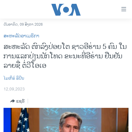
ລິ້ງ
ສຳຫລັບ
ເຂົ້າ
ວັນອາທິດ, 09 ສິງຫາ 2026
ຫາ
ໂຮມເພຈ
ສະຫະລັດອາເມຣິກາ
ຂ້າມ
ລາວ
ສະຫະລັດ ຕົກລົງປ່ອຍໂຕ ຊາວອີຣ່ານ 5 ຄົນ ໃນ
ຂ້າມ
ອາເມຣິກາ
ການແລກປ່ຽນນັກໂທດ ຂະນະທີ່ອີຣ່ານ ຢືນຢັນ
ຂ້າມ
ໄປ
ການເລືອກຕັ້ງ ປະທານາທີບໍດີ ສະຫະລັດ 2024
ລາຍຊື່ ຕໍ່ວີໂອເອ
ຫາ
ຂ່າວ​ຈີນ
ຊອກ
ໄມ​ເກິ​ລ໌ ​ລິ​ປິນ
ຄົ້ນ
ໂລກ
12,09,2023
ເອເຊຍ
ແຊຣ໌
ອິດສະຫຼະພາບດ້ານການຂ່າວ
ຊີວິດຊາວລາວ
ຊຸມຊົນຊາວລາວ