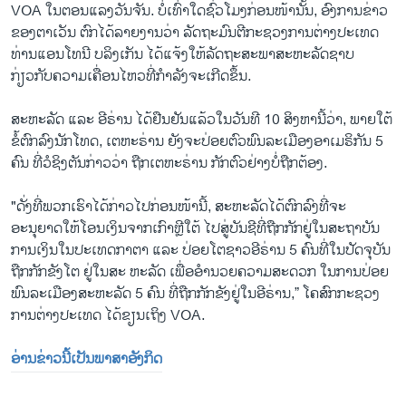
VOA ໃນ​ຕອນ​ແລງ​ວັນ​ຈັນ. ບໍ່ເທົ່າໃດຊົ່ວໂມງກ່ອນໜ້ານັ້ນ, ອົງການຂ່າວ
ຂອງຕາເວັນ ຕົກໄດ້ລາຍງານວ່າ ລັດຖະມົນຕີກະຊວງການຕ່າງປະເທດ
ທ່ານແອນໂທນີ ບລິງເກັນ ໄດ້ແຈ້ງໃຫ້ລັດຖະສະພາສະຫະລັດຊາບ
ກ່ຽວກັບຄວາມເຄື່ອນໄຫວທີ່ກຳລັງຈະເກີດຂຶ້ນ.
ສະຫະລັດ ​ແລະ ອີຣ່ານ ​ໄດ້​ຢືນຢັນ​ແລ້ວ​ໃນ​ວັນ​ທີ 10 ສິງຫາ​ນີ້​ວ່າ, ພາຍ​ໃຕ້​
ຂໍ້​ຕົກລົງ​ນັກ​ໂທດ, ​ເຕ​ຫະຣ່ານ ຍັງ​ຈະ​ປ່ອຍ​ຕົວ​ພົນລະ​ເມືອງ​ອາ​ເມ​ຣິກັນ 5
ຄົນ ທີ່​ວໍ​ຊິງ​ຕັນ​ກ່າວ​ວ່າ ຖືກ​ເຕຫະຣ່ານ ກັກ​ຕົວ​ຢ່າງບໍ່ຖືກຕ້ອງ.
"ດັ່ງທີ່ພວກເຮົາໄດ້ກ່າວໄປກ່ອນໜ້ານີ້, ສະຫະລັດໄດ້ຕົກລົງທີ່ຈະ
ອະນຸຍາດໃຫ້ໂອນເງິນຈາກເກົາຫຼີໃຕ້ ໄປສູ່ບັນຊີທີ່ຖືກກັກຢູ່ໃນສະຖາບັນ
ການເງິນໃນປະເທດກາຕາ ແລະ ປ່ອຍໂຕຊາວອີຣ່ານ 5 ຄົນທີ່ໃນປັດຈຸບັນ
ຖືກກັກຂັງໂຕ ຢູ່ໃນສະ ຫະລັດ ເພື່ອອຳນວຍຄວາມສະດວກ ໃນການປ່ອຍ
ພົນລະເມືອງສະຫະລັດ 5 ຄົນ ທີ່​ຖືກ​ກັກ​ຂັງ​ຢູ່​ໃນ​ອີຣ່ານ,” ​ໂຄສົກ​ກະຊວງ​
ການ​ຕ່າງປະ​ເທດ ໄດ້​ຂຽນ​ເຖິງ VOA.
ອ່ານຂ່າວນີ້ເປັນພາສາອັງກິດ