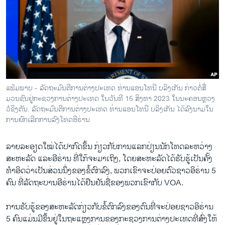
ວິທະຍາສາດ-ເທັກໂນໂລຈີ
ທຸລະກິດ
ພາສາອັງກິດ
ວີດີໂອ
ສຽງ
ແຟ້ມພາບ - ລັດຖະມົນຕີການຕ່າງປະເທດ ທ່ານແອນໂທນີ ບລິງເກັນ ກ່າວຕໍ່ສື່
ມວນຊົນຢູ່ກະຊວງການຕ່າງປະເທດ ໃນວັນທີ 15 ສິງຫາ 2023 ໃນນະຄອນຫຼວງ
ລາຍການກະຈາຍສຽງ
ຕິດຕາມພວກເຮົາ ທີ່
ວໍຊິງຕັນ. ລັດຖະມົນຕີການຕ່າງປະເທດ ທ່່ານແອນໂທນີ ບລິງເກັນ ໄດ້ລົງນາມໃນ
ລາຍງານ
ການຍົກເລີກການລົງໂທດອີຣ່ານ
ລາຍ​ລະ​ອຽດ​ໃໝ່​ໄດ້​ປາກົດ​ຂຶ້ນ ​ກ່ຽວ​ກັບ​ການ​ແລກ​ປ່ຽນ​ນັກ​ໂທດ​ລະ​ຫວ່າງ​
ພາສາຕ່າງໆ
ສະ​ຫະ​ລັດ ​ແລະ​ອີ​ຣ່ານ ທີ່ໃກ້​ຈະ​ມາ​ເຖິງ, ໂດຍ​ສະ​ຫະ​ລັດ​ໄດ້​ຮັບ​ຮູ້​ເປັນ​ຄັ້ງ​
ທໍາ​ອິດ​ວ່າ​ເປັນ​ສ່ວນນຶ່ງ​ຂອງ​ຂໍ້​ຕົກ​ລົງ, ພວກເຂົາ​ຈະ​ປ່ອຍ​ຕົວ​ຊາວ​ອິ​ຣ່ານ 5
ຄົນ​ ທີ່ລັດ​ຖະ​ບານ​ອີ​ຣ່ານ​ໄດ້​ຢືນ​ຢັນຊື່ຂອງພວກເຂົາ​ກັບ VOA.
ການ​ຮັບ​ຮູ້​ຂອງ​ສະ​ຫະ​ລັດ​ກ່ຽວ​ກັບ​ຂໍ້​ຕົກ​ລົງ​ຂອງ​ຕົນ​ທີ່​ຈະ​ປ່ອຍ​ຊາວ​ອິ​ຣ່ານ
5 ຄົນ​ແມ່ນ​ມີ​ຂຶ້ນ​ຢູ່​ໃນ​ຖະ​ແຫຼງ​ການ​ຂອງ​ກະ​ຊວງ​ການ​ຕ່າງ​ປະ​ເທດທີ່ສົ່ງ​ໃຫ້