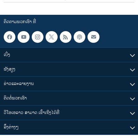
ຕິດຕາມພວກເຮົາ ທີ່
ເບິ່ງ
ຟັງສຽງ
ຂ່າວແລະລາຍງານ
ຕິດຕໍ່ພວກເຮົາ
ວີໂອເອລາວ ສາມາດ ເຂົ້າເຖິງໄດ້ທີ່
​ລິ້ງ​ຕ່າງໆ