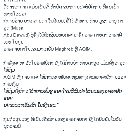
ວ່າ ການ​ໂຈມ
​ຕີທາງ​ອາກາດ ​ແມ່ນ​ເປັນ​ຄັ້ງ​ທຳ​ອິດ ​ຂອງ​ການ​ປະຕິ​ບັດ​ງານ ທີ່​ແນ​ເປົ້າ​
ໝາຍ​ໃສ່​ພວກ​
ກໍ່​ການຮ້າຍ ອາລ ຄາຍ​ດາ ​ໃນ​ລີ​ເບຍ, ທີ່ໄດ້ສັງຫານ ທ້າວ ມູຊາ ອາ​ບູ ດາ​
ວູດ (Musa
Abu Dawud) ຜູ້​ຊຶ່ງ​ໄດ້​ຝຶກ​ຊ້ອມ​ພວກ​ສະມາຊິກອາລ ຄາຍ​ດາ ສາຂາ​ລີ​
ເບຍ ​ໃນ​ກຸ່ມ
ອາລຄາຍດາ​ໃນເຂດມາເກຣັບ Maghreb ຫຼື AQIM.
ກຳລັງສະຫະລັດໃນອາຟຣິກາ ​ຍັງ​ໄດ້​ກ່າວ​ວ່າ ທ້າວດາ​ວູດ ​ແມ່ນ​ສົ່ງ​ອາວຸດ​
ໃຫ້​ກຸ່ມ
AQIM ດັ່ງກ່າວ ​ແລະໃຫ້ການສະໜັບສະໜຸນທາງດ້ານພະລາທິການແລະ​
ການ​ເງິນ
ໃຫ້ກຸ່ມ​ດັ່ງກ່າວ
“ທຳ​ການ​ຂົ່​ມຂູ່ ​ແລະ​ໂຈມ​ຕີ​ຜົນ​ປະ​ໂຫຍດ​ຂອງສະຫະລັດ ​
ແລະ
ປະ​ເທດຕາ​ເວັນ​ຕົກ ​ໃນ​ຂົງ​ເຂດ.”
ກຸ່ມຫົວຮຸນແຮງ ທີ່ເປັນເຄືອຂ່າຍຂອງອາລຄາຍ​ດາ ຍັງ​ໄດ້​ຢືນຢັນ​ໃນ​ວັນ​
ພຸດ​ວານ​ນີ້