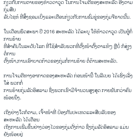
ກ່ຽວ​ກັບ​ການ​ຕາຍ​ຂອງທ້າວ​ດາ​ວູດ ​ໃນການ​ໂຈມ​ຕີ​ຂອງ​ສະຫະລັດ ອີງ​ຕາມ
ກຸ່ມ​ສືບ
​ລັບໄຊທ໌ ທີ່​ສິ້​ງຊອມ​ເບິ່ງແລະເຕືອນກ່ຽວກັບ​ການ​ຂົ່ມຂູ່​ຂອງ​ກຸ່ມ​ຈີ​ຮາດ​ນັ້ນ.
​ໃນ​ເດືອນ​ພຶດສະພາ ປີ 2016 ສະຫະລັດ ​ໄດ້​ລະບຸ ໃຫ້ທ້າວດາ​ວູດ ເປັນຜູ້​ກໍ່​
ການ​ຮ້າຍ
​ທີ່​ສຳຄັນ​ໃນ​ລະດັບ​ໂລກ ທີ່​ໃຊ້ສຳລັບ​ພວກ​ທີ່​ຕັ້ງໜ້າ​ຕັ້ງ​ຕາ​ແທ້ໆ ຫຼື​ບໍ່ ກໍສ່ຽງ​
ຕໍ່​ການ
ຕັ້ງໜ້າ,ການ​ເອົາ​ບາດກ້າວ​ຂອງກຸ່ມ​ກໍ່​ການ​ຮ້າຍ ຕໍ່ຕ້ານ​ສະຫະລັດ.
ການ​ໂຈມ​ຕີ​ທາງ​ອາກາດຂອງສະຫະລັດ ກ່ອນ​ໜ້າ​ນີ້ ​ໃນ​ລີ​ເບຍ ​ໄດ້​ເພັ່ງ​ເລັ່ງ​
ໃສ່ ພວກກໍ່
​ການ​ຮ້າຍ​ກຸ່ມລັດ​ອິສລາມ ຊຶ່ງພວກເຂົາ​ມີ​ຈຳນວນສູງ​ສຸດ ​ກາຍພັນກວ່າຄົນ
ໜ້ອຍນຶ່ງ.
​ເຖິງ​ຢ່າງ​ໃດກໍ​ຕາມ, ເຈົ້າໜ້າ​ທີ່ ​ປ້ອງ​ກັນປະເທດແລະ​ສືບ​ລັບຂອງ​
ສະຫະລັດ ​ໄດ້​ເຕືອນ
​ເຖິງການ​ເພີ່ມ​ຂຶ້ນຢ່າງວ່ອງໄວ​ຂອງ​ກຸ່ມ​ດັ່ງກ່າວ ຊຶ່ງກຸ່ມ​ລັດ​ອິສລາມ ​ແມ່ນ​
ຍັງ​ໜ້ອຍຢູ່