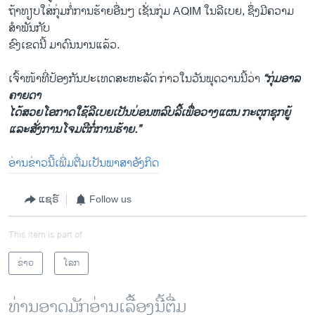
ຖ້າ​ທຽບໃສ່​ກຸ່ມ​ກໍ່​ການ​ຮ້າຍ​ອື່ນໆ ​ເຊັ່ນ​ກຸ່ມ AQIM ​ໃນ​ລີ​ເບຍ, ຊຶ່ງມີຄວາມ
ສຳພັນກັບ​
ຂົງ​ເຂດ​ນີ້ ມາ​ດົນນານ​ແລ້ວ.
ເຈົ້າໜ້າທີ່ປ້ອງກັນປະເທດສະຫະລັດ ກ່າວໃນວັນພຸດວານນີ້ວ່າ
“ກຸ່ມອາລ
ຄາຍດາ
ໄດ້ສວຍໂອກາດໃຊ້ລີເບຍເປັນບ່ອນຫລົບລີ້ເພື່ອວາງແຜນ ກະຕຸກຊຸກຍູ້
ແລະສັ່ງການໂຈມຕີກໍ່ການຮ້າຍ.”
ອ່ານ​ຂ່າວ​ນີ້​ເພີ່ມຕື່ມ​ເປັນ​ພາສາ​ອັງກິດ
ແຊຣ໌
Follow us
This item is part of
ຂ່າວ
ໂລກ
ທ່ານອາດມັກອ່ານເລື້ອງນີ້ຕື່ມ