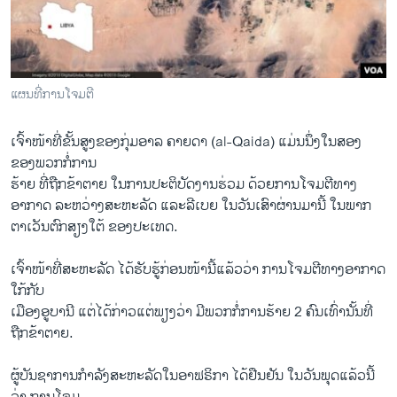
ວິທະຍາສາດ-ເທັກໂນໂລຈີ
ທຸລະກິດ
ພາສາອັງກິດ
​ແຜນ​ທີ່ການ​ໂຈມ​ຕີ
ວີດີໂອ
ເຈົ້າ​ໜ້າ​ທີ່ຂັ້ນສູງ​ຂອງ​ກຸ່ມ​ອາລ ຄາຍ​ດາ (al-Qaida) ​ແມ່ນ​ນຶ່ງ​ໃນ​ສອງ​
ສຽງ
ຂອງ​ພວກ​ກໍ່​ການ
ລາຍການກະຈາຍສຽງ
​ຮ້າຍ ​ທີ່​ຖືກ​ຂ້າຕາຍ ​ໃນ​ການ​ປະຕິ​ບັດ​ງານ​ຮ່ວມ ດ້ວຍ​ການ​ໂຈມ​ຕີ​ທາງ​
ຕິດຕາມພວກເຮົາ ທີ່
ອາກາດ ​ລະຫວ່າງ​ສະຫະລັດ ​ແລະລີ​ເບຍ ​ໃນວັນ​ເສົາ​ຜ່ານ​ມາ​ນີ້ ​ໃນ​ພາກ​
ລາຍງານ
ຕາ​ເວັນ​ຕົກ​ສຽງ​ໃຕ້​ ຂອງປະ​ເທດ.
ເຈົ້າ​ໜ້າ​ທີ່ສະຫະລັດ ​ໄດ້​ຮັບ​ຮູ້​ກ່ອນ​ໜ້າ​ນີ້​ແລ້ວ​ວ່າ ການ​ໂຈມ​ຕີ​ທາງ​ອາກາດ
ພາສາຕ່າງໆ
​ໃກ້​ກັບ​
ເມືອງ​ອູ​ບາ​ນີ ​ແຕ່ໄດ້​ກ່າວແຕ່ພຽງ​ວ່າ ມີພວກ​ກໍ່​ການ​ຮ້າຍ 2 ຄົນ​ເທົ່າ​ນັ້ນ​ທີ່
ຖືກ​ຂ້າຕາຍ.
ຜູ້​ບັນຊາ​ການກຳລັງສະຫະລັດ​ໃນ​ອາຟຣິກາ ​ໄດ້​ຢືນຢັນ ​ໃນ​ວັນ​ພຸດ​ແລ້ວ​ນີ້​