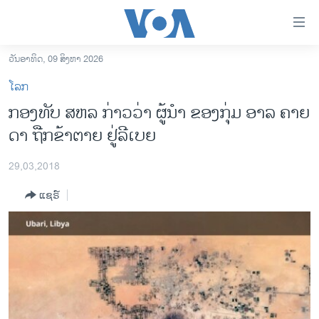
ລິ້ງ
ສຳຫລັບ
ເຂົ້າ
ວັນອາທິດ, 09 ສິງຫາ 2026
ຫາ
ໂຮມເພຈ
ໂລກ
ຂ້າມ
ລາວ
ກອງທັບ ສຫລ ກ່າວ​ວ່າ ຜູ້ນຳ ຂອງກຸ່ມ​ ອາລ ຄາຍ​
ຂ້າມ
ອາເມຣິກາ
ດາ ​ຖືກ​ຂ້າຕາຍ ​ຢູ່ລີເບຍ
ຂ້າມ
ໄປ
ການເລືອກຕັ້ງ ປະທານາທີບໍດີ ສະຫະລັດ 2024
ຫາ
29,03,2018
ຂ່າວ​ຈີນ
ຊອກ
ແຊຣ໌
ຄົ້ນ
ໂລກ
ເອເຊຍ
ອິດສະຫຼະພາບດ້ານການຂ່າວ
ຊີວິດຊາວລາວ
ຊຸມຊົນຊາວລາວ