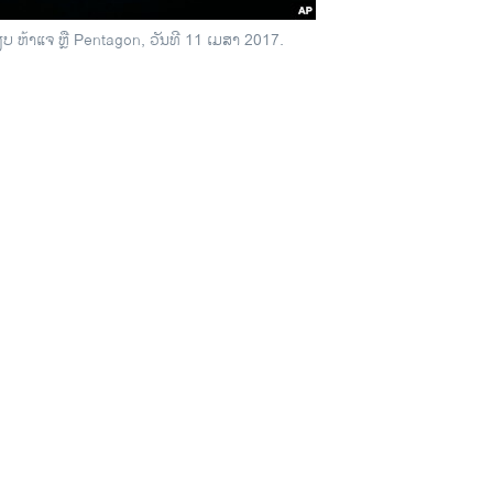
ບ ຫ້າແຈ ຫຼື Pentagon, ວັນທີ 11 ເມສາ 2017.