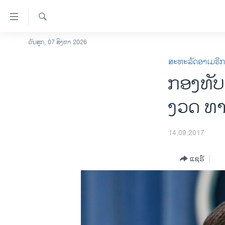
ລິ້ງ
ສຳຫລັບ
ເຂົ້າ
ຄົ້ນຫາ
ວັນສຸກ, 07 ສິງຫາ 2026
ໂຮມເພຈ
ຫາ
ສະຫະລັດອາເມຣິ
ລາວ
ຂ້າມ
ກອງທັບ 
ຂ້າມ
ອາເມຣິກາ
ຂ້າມ
ການເລືອກຕັ້ງ ປະທານາທີບໍດີ ສະຫະລັດ
ງວດ ທາງ​
ໄປ
2024
ຫາ
ຂ່າວ​ຈີນ
ຊອກ
14,09,2017
ຄົ້ນ
ໂລກ
ແຊຣ໌
ເອເຊຍ
ອິດສະຫຼະພາບດ້ານການຂ່າວ
ຊີວິດຊາວລາວ
ຊຸມຊົນຊາວລາວ