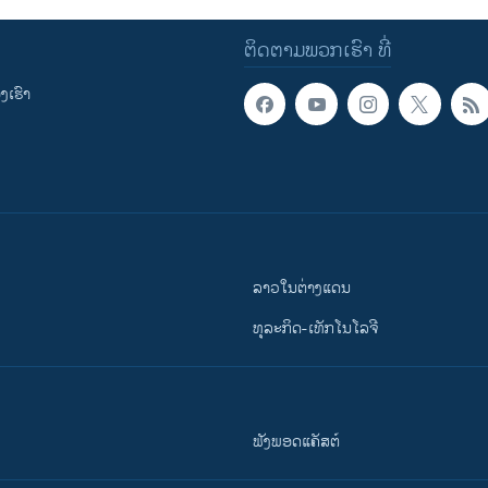
ຕິດຕາມພວກເຮົາ ທີ່
ເຮົາ
ລາວໃນຕ່າງແດນ
ທຸລະກິດ-ເທັກໂນໂລຈີ
ຟັງພອດແຄັສຕ໌