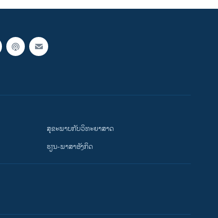
ສຸຂະພາບກັບວິທະຍາສາດ
ຮຽນ-ພາສາອັງກິດ