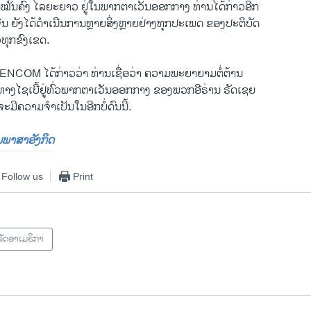
ມໝັ້ນຄົງ ໄລຍະຍາວ ຢູ່ໃນພາກຕາເວັນອອກກາງ ທ່ານໄດ້ກ່າວອີກ
ຈີນ ຍັງໄດ້ດຳເນີນການຫຼາຍສິ່ງຫຼາຍຢ່າງທຸກປະເພດ ຂອງປະຕິບັດ
ວທຸກຂົງເຂດ.
CENCOM ໄດ້ກ່າວວ່າ ທ່ານເຊື່ອວ່າ ຄວາມພະຍາຍາມຕໍ່ຕ້ານ
າງໄຊເບີ້ຢູ່ທົ່ວພາກຕາເວັນອອກກາງ ຂອງພວກອີຣ່ານ ຣັດເຊຍ
ີ​ຄວາມ​ຈຳ​ເປັນ​ໃນ​ອີກ​ບໍ່​ດົນ​ນີ້.
ປັນພາສາອັງກິດ
Follow us
Print
ັດອາເມຣິກາ