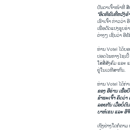
ບັນດາເຈົ້າໜ້າທີ່
“ອິດ​ທິພົນທີ່ຫວັງຮ້
ເຂົາເຈົ້າ ກ່າວວ່າ
ເພື່ອດັດແປງຮູບຮ
ຕ່າງໆ ເຊັ່ນວ່າ ອີ
ທ່ານ Votel ໄດ້ບອ
ປອດໄພທາງໄຊເບີ້ ວ
ໃສ່ສື່ສັງຄົມ ແລະ
ຢູ່ໃນເວທີສາກົນ.
ທ່ານ Votel ໄດ້ກ່າ
ຂອງ ອີຣ່ານ ເພື່ອບ
ຂ້າພະເຈົ້າ ຄິດວ່າ
ລອຍກັນ ເມື່ອບໍ່ດ
ບາຫ໌ເຣນ ແລະ ອີຈິບ
ເຖິງຢ່າງໃດກໍຕາມ 