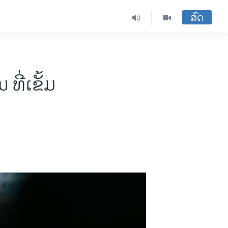
ສົດ
ທີ່ເຂັ້ມ