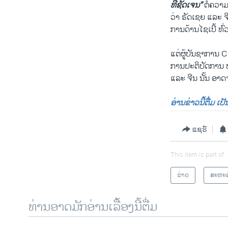
ທີ່ຊັດເຈນ”
ຕໍ່ຄວາ
ວ່າ ຣັດເຊຍ ແລະ 
ການດ້ານໄຊເບີ້ ທົ່
ແຕ່ຜູ້ບັນຊາການ 
ການປະຕິບັດການ ທ
ແລະ ຈີນ ນັ້ນ ອາດຈະມ
ອ່ານຂ່າວນີ້ຕື່ມ ເ
ແຊຣ໌
This item is part of
ຂ່າວ
ສະຫະລ
ທ່ານອາດມັກອ່ານເລື້ອງນີ້ຕື່ມ