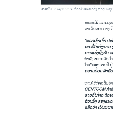
ນາຍພົນ Joseph Votel ກ່າວໃນລະຫວາ່ງ ກອງປະຊຸມຖະ
ສະຫະລັດພວມຊອກ​ຫາ
ຕາເວັນອອກກາງ ດ້ວຍ
“ພວກເຂົາເຈົ້າ ປະ
ເຂດທີ່ບໍ່ແຈ້ງຂາວ ຫ
ການແຍ່ງຊິງກັນ ແລ
ກຳລັງສະຫະລັດ ​ໃນ
ໃນວັນພຸດວານນີ້ ຢ
ຄວາມພ້ອມ ສຳລັບກ
ທ່ານໄດ້ກ່າວຕື່ມວ່
CENTCOM ກຳລັງພິ
ຂາວດັ່ງກ່າວ ດ້ວ
ສ່ວນນຶ່ງ ຂອງແນວທ
ແລ້ວວ່າ ເປັນພາກສວ