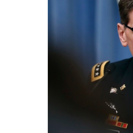
ວິທະຍາສາດ-ເທັກໂນໂລຈີ
ທຸລະກິດ
ພາສາອັງກິດ
ວີດີໂອ
ສຽງ
ລາຍການກະຈາຍສຽງ
ລາຍງານ