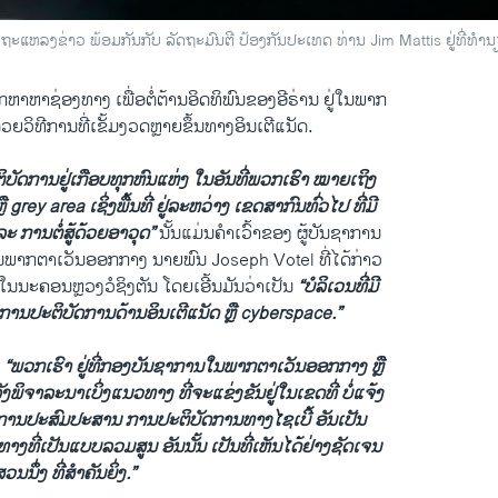
ແຫລງຂ່າວ ພ້ອມກັນກັບ ລັດຖະມົນຕີ ປ້ອງກັນປະເທດ ທ່ານ Jim Mattis ຢູ່ທີ່ທຳນຽ
ຫາຊ່ອງທາງ ເພື່ອຕໍ່ຕ້ານອິດ​ທິພົນຂອງອີຣ່ານ​ ຢູ່ໃນພາກ
ວິທີ​ການທີ່ເຂັ້ມງວດຫຼາຍຂຶ້ນທາງ​ອິນ​ເຕີ​ແນັດ.
ຕິບັດການຢູ່ເກືອບທຸກຫົນແຫ່ງ ໃນອັນທີ່ພວກເຮົາ ໝາຍເຖິງ
ຼື grey area ເຊິ່ງພື້ນທີ່ ຢູ່ລະຫວ່າງ ເຂດສາກົນທົ່ວໄປ ທີ່ມີ
ະ ການຕໍ່ສູ້ດ້ວຍອາວຸດ”
ນັ້ນແມ່ນຄຳເວົ້າຂອງ ຜູ້ບັນຊາການ
​ພາກ​ຕາ​ເວັນ​ອອກ​ກາງ ນາຍພົນ Joseph Votel ທີ່ໄດ້ກ່າວ
ູ່ໃນນະຄອນຫຼວງວໍຊິງຕັນ ໂດຍເອີ້ນມັນວ່າເປັນ
“ບໍລິເວນທີ່ມີ
ານປະຕິບັດການດ້ານອິນເຕີ​ແນັດ ຫຼື cyberspace.”
າ
“ພວກເຮົາ ຢູ່ທີ່ກອງບັນຊາການ​ໃນ​ພາກ​ຕາ​ເວັນ​ອອກ​ກາງ ຫຼື
ຈາລະນາເບິ່ງແນວທາງ ທີ່ຈະແຂ່ງຂັນຢູ່ໃນເຂດທີ່ ບໍ່ແຈ້ງ
ຍການປະສົມປະສານ ການປະຕິບັດການທາງໄຊເບີ້ ອັນເປັນ
າງທີ່ເປັນແບບລວມສູນ ອັນນັ້ນ ເປັນທີ່ເຫັນໄດ້ຢ່າງຊັດເຈນ
ນນຶ່ງ ທີ່ສຳຄັນຍິ່ງ.”