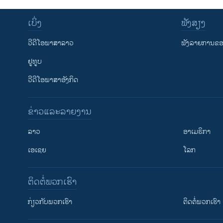
ເບິ່ງ
ຟັງສຽງ
ວີດີໂອພາສາລາວ
ຟັງລາຍການຂອງ
ຢູທູບ
ວີດີໂອພາສາອັງກິດ
ຂ່າວແລະລາຍງານ
ລາວ
ອາເມຣິກາ
ເອເຊຍ
ໂລກ
ຕິດຕໍ່ພວກເຮົາ
ກ່ຽວກັບພວກເຮົາ
ຕິດຕໍ່ພວກເຮົາ