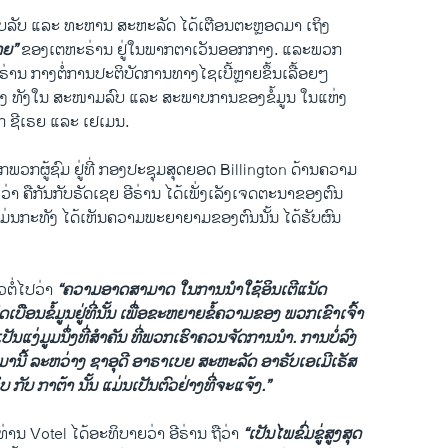
 ສືບລັບ ແລະ ທະຫານ ສະຫະລັດ ໄດ້ເຕືອນຕະຫຼອດມາ ເຖິງ
າຍ”
ຂອງເຕຫະຣ່ານ ຢູ່ໃນພາກຕາເວັນອອກກາງ. ແລະພວກ
 ອີຣ່ານ ກາງຕໍ່ການປະຕິບັດການທາງໄຊເບີ້ຫຼາຍຂຶ້ນເລື້ອຍໆ
່າງ ທັງໃນ ສະໜາມລົບ ແລະ ສະພາບການຂອງຂໍ້ມູນ ໃນແຫ່ງ
ຣັກ ຊີເຣຍ ແລະ ເຢເມນ.
ກພວກຜູ້ຊົມ ຢູ່ທີ່ ກອງປະຊຸມສຸດຍອດ Billington ດ້ານຄວາມ
່າ ຄືກັນກັບຣັດເຊຍ ອີຣ່ານ ໄດ້ເພັ່ງເລັງເຈດຕະນາຂອງຕົນ
 ແມ່ນກະທັງ ໄດ້ເຫັນຄວາມພະຍາຍາມຂອງຕົນນັ້ນ ໄດ້ຮັບຜົນ
ວຕໍ່ໄປວ່າ
“ຄວາມອາດສາມາດ ໃນການນຳໃຊ້ອິນເຕີ​ແນັດ
ິດເບືອນຂໍ້ມູນຢູ່ທີ່ນັ້ນ ເພື່ອຂະຫຍາຍຂໍ້ຄວາມຂອງ ພວກເຂົາເຈົ້າ
 ເປັນແງ່ມູມນຶ່ງທີ່ສຳຄັນ ທີ່ພວກເຮົາຄວນຈັດການນຳ. ການບໍ່ລົງ​
ົນມານີ້ ລະຫວ່າງ ຊາອຸດີ ອາຣາເບຍ ສະຫະລັດ ອາຣັບເອເມີເຣັສ
 ກັບ ກາຕ້າ ນັ້ນ ແມ່ນເປັນຕົວຢ່າງທີ່ຈະແຈ້ງ.”
ທ່ານ Votel ໄດ້ອະທິບາຍວ່າ ອີຣ່ານ ຖືວ່າ
“ເປັນໄພຂົ່ມຂູ່ສູງສຸດ