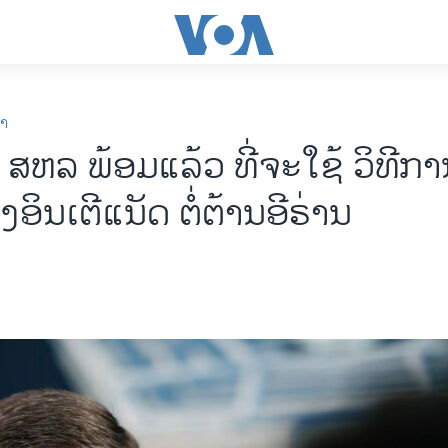
ກາ
ສຫລ ພ້ອມແລ້ວ ທີ່ຈະໃຊ້ ວິທີ​ການ 
ອິນ​ເຕີ​ແນັດ ຕໍ່ຕ້ານອີຣ່ານ