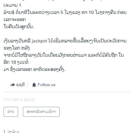
ປະມານ 1
ລ້ານ$ ຕໍ່ນາ​ທີໃນ​ລະຫວ່າງ​ເວລາ 5 ​ໂມງ​ແລງ ຫາ 10 ​ໂມງກາງຄືນ ກ່ອນ​
ເລກ​ຈະ​ອອກ
ໃນ​ຄືນ​ວັນ​ສຸກ​ນັ້ນ.
ເງິນລາງວັນ​ຫລື jackpot ໄດ້​ເພີ່ມ​ຫລາຍ​ຂື້ນ​ເລື້ອຍໆຈົນ​ເປັນ​ປະວັດ​ການ
ຂອງ​ໂລກ ຫລັງ​
ຈາກ​ບໍ່​ມີ​ໃຜ​ຖືກ​ລາງວັນ​ໃນ​ເດືອນ​ມັງກອນ​ຜ່ານ​ມາ ແລະ​ກໍ​ບໍ່​ມີ​ຄົນ​ຖືກ ​ໃນ​
ອີກ 18 ງວດ​ຕໍ່
ມາ ຊຶ່ງ​ເລກ​ອອກ​ ອາທິດ​ລະ​ສອງ​ຄັ້ງ.
ແຊຣ໌
Follow us
This item is part of
ຂ່າວ
ສະຫະລັດອາເມຣິກາ
Links