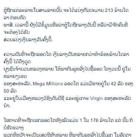
ຜູ້​ຖືກ​ແຕ່ລະລາຍ​ໃນ​ສາມລາຍ​ນັ້ນ ຈະ​ໄດ້​ແບ່ງ​ກັນ​ປະມານ 213 ລ້ານ​ໂດ​
ລາ ກ່ອນ​ຕັດ
ພາສີ. ​ເວລາ​ນີ້ ​ຍັງ​ບໍ່ມີຂໍ້​ມູນ​ເທື່ອ​ວ່າ​ຜູ້​ໃດ​ຖືກ​ລາງວັນ​ນີ້ ຫລື​ວ່າ​ມີ​ຈັກຄົນ​ທີ່​
ຈະ​ຕ້ອງ​ໄດ້​ຮັບ​
ສ່ວນ​ແບ່ງ​ເງິນ​ລາງວັນ​ຄັ້ງ​ນີ້.
ຄວາມ​ຝັນ​ທີ່​ຈະ​ຖືກລອດໂຕ ​ເງິນ​ລາງວັນຫລາຍ​ກວ່າ​ຫ້າ​ຮ້ອຍ​ລ້ານ​ໂດ​ລາ
ຄັ້ງ​ນີ້ ​ໄດ້​ດຶງດູດ
ຝຸງ​ຊົນຈໍານວນ​ຫລວງ​ຫລາຍ ​ໃຫ້​ພາກັນ​ລຸ​ຫລັ່ງໄປ​ຊື້ລອດ ໂຕງ​ວດນີ້ ​ຢູ່ໃນ​
ຫລາຍ​ໆ​ເຂດ
ຂອງ​ສະຫະລັດ​. Mega Millions ລອດ​ໂຕ ​ແມ່ນ​ມີຂາຍ​ຢູ່​ໃນ 42 ລັດ ຂອງ
50 ລັດ
ແລະຢູ່​ໃນ​ເມືອງ​ຫລວງ​ວໍ​ຊິງ​ຕັນ​ດີ​ຊີ ​ແລະ​ໝູ່​ເກາະ Virgin ຂອງ​ສະຫະລັດ
ນໍາ.
ໂອກາດ​ທີ່​ຈະ​ຖືກເລກ​ລອດໂຕ​ທັງ​ໝົດ​ແມ່ນ 1 ​ໃນ 176 ລ້ານ​ໂຕ ​ແຕ່​ ນັ້ນ​ ກໍ
ບໍ່ຂັດຂວາງ​
ພວກ​ທີ່ຫວັງ​ຈະ​ເປັນ​ເສດຖີ​ທັງຫລາຍ ທີ່​ພາກັນ​ລຸ​ຫລັ່ງ​ໄປ​ຊື້​ເລກ ​ໃນ​ອັດຕາ​