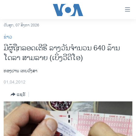
ລິ້ງ
ສຳຫລັບ
ເຂົ້າ
ວັນສຸກ, 07 ສິງຫາ 2026
ຫາ
ໂຮມເພຈ
ຂ່າວ
ຂ້າມ
ລາວ
ມີຜູ້ຖືກລອດເຕີຣີ ລາງວັນຈໍານວນ 640 ລ້ານ
ຂ້າມ
ອາເມຣິກາ
ໂດລາ ສາມລາຍ (ເບິ່ງວີດີໂອ)
ຂ້າມ
ໄປ
ການເລືອກຕັ້ງ ປະທານາທີບໍດີ ສະຫະລັດ 2024
ຫາ
ທອງປານ ເທບວົງສາ
ຂ່າວ​ຈີນ
ຊອກ
01,04,2012
ຄົ້ນ
ໂລກ
ແຊຣ໌
ເອເຊຍ
ອິດສະຫຼະພາບດ້ານການຂ່າວ
ຊີວິດຊາວລາວ
ຊຸມຊົນຊາວລາວ