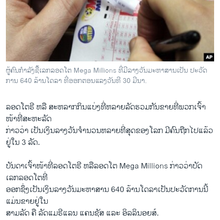
ວິທະຍາສາດ-ເທັກໂນໂລຈີ
ທຸລະກິດ
ພາສາອັງກິດ
ວີດີໂອ
ຜູ້ຄົນກໍາລັງຊື້ເລກລອດໂຕ Mega Millions ທີ່ມີລາງວັນມະຫາສານເປັນ ປະວັດ
ສຽງ
ການ 640 ລ້ານໂດລາ ທີ່ອອກຕອນແລງວັນທີ 30 ມີນາ.
ລາຍການກະຈາຍສຽງ
ຕິດຕາມພວກເຮົາ ທີ່
ລອດໂຕຣີ ຫລື​ ສະຫລາກກິນ​ແບ່ງທີ່​ຫລາຍ​ລັດ​ຮວມກັນ​ຂາຍທີ່​ພວກ​ເຈົ້າ
ລາຍງານ
ໜ້າ​ທີ່​ສະຫະລັດ
ກ່າວ​ວ່າ ​ເປັນເງິນລາງວັນຈໍານວນ​ຫລາຍ​ທີ່​ສຸດ​ຂອງ​ໂລກ ມີ​ຄົນ​ຖືກ​ໄປ​ແລ້ວ
ຢູ່​ໃນ 3 ລັດ.
ພາສາຕ່າງໆ
ບັນດາ​ເຈົ້າໜ້າ​ທີ່​ລອດໂຕຣີ ຫລື​ລອດໂຕ Mega Millions ກ່າວ​ວ່າບັດ​
ເລກ​ລອດໂຕທີ່​
ອອກ​ຊຶ່ງ​ເປັນ​ເງິນ​ລາງວັນມະຫາສານ 640 ລ້ານ​ໂດ​ລາ​ເປັນ​ປະວັດ​ການນີ້
ແມ່ນຂາຍ​ຢູ່​ໃນ
ສາມ​ລັດ ຄື ລັດແມ​ຣີ​ແ​ລນ ​ແຄນ​ຊັສ ​ແລະ ອິລລິນ​ອຍສ໌.