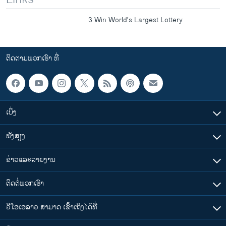
3 Win World's Largest Lottery
ຕິດຕາມພວກເຮົາ ທີ່
ເບິ່ງ
ຟັງສຽງ
ຂ່າວແລະລາຍງານ
ຕິດຕໍ່ພວກເຮົາ
ວີໂອເອລາວ ສາມາດ ເຂົ້າເຖິງໄດ້ທີ່