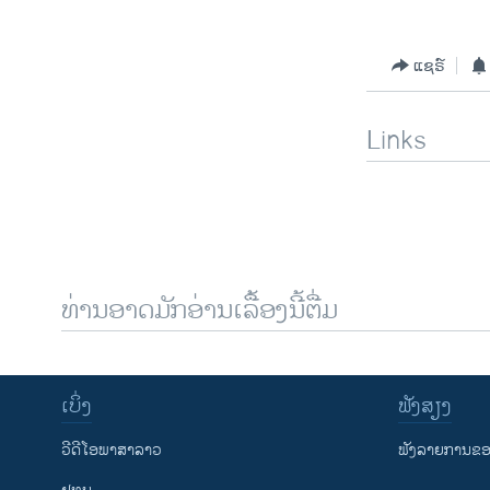
ແຊຣ໌
Links
ທ່ານອາດມັກອ່ານເລື້ອງນີ້ຕື່ມ
ເບິ່ງ
ຟັງສຽງ
ວີດີໂອພາສາລາວ
ຟັງລາຍການຂອງ