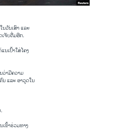
ນ​ວັນ​ເສົາ ​ແລະ
ເຈັບ​ຕື່ມອີກ.
ແນ​ເປົ້າ​ໃສ່​ໂຄງ​
ວ່າ​ມີ​ຄວາມ​
​ຄົນ ​ແລະ ອາວຸດ​ໃນ​
ບ.
ານເຂົ້າ​ຮ່ວມທາງ​