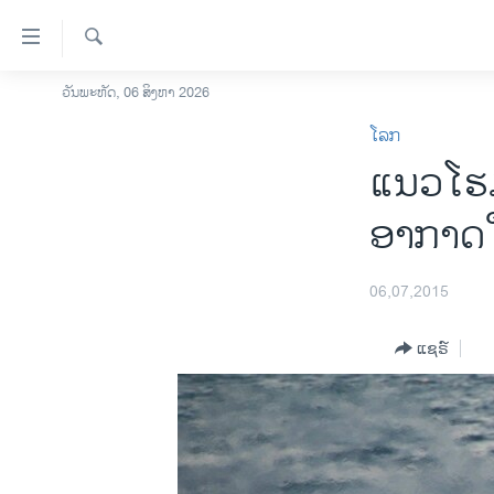
ລິ້ງ
ສຳຫລັບ
ເຂົ້າ
ຄົ້ນຫາ
ວັນພະຫັດ, 06 ສິງຫາ 2026
ໂຮມເພຈ
ຫາ
ໂລກ
ລາວ
ຂ້າມ
ແນວ​ໂຮ
ຂ້າມ
ອາເມຣິກາ
ຂ້າມ
ການເລືອກຕັ້ງ ປະທານາທີບໍດີ ສະຫະລັດ
ອາກາດໃ
ໄປ
2024
ຫາ
ຂ່າວ​ຈີນ
ຊອກ
06,07,2015
ຄົ້ນ
ໂລກ
ແຊຣ໌
ເອເຊຍ
ອິດສະຫຼະພາບດ້ານການຂ່າວ
ຊີວິດຊາວລາວ
ຊຸມຊົນຊາວລາວ