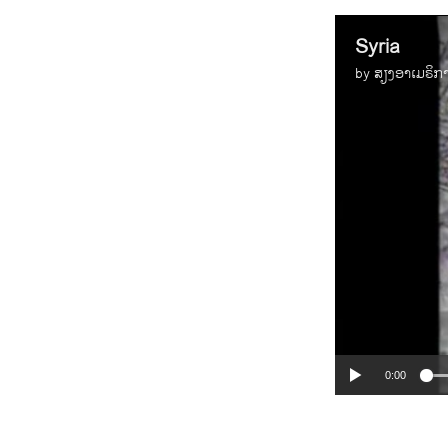
Syria
by
ສຽງອາເມຣິກ
0:00