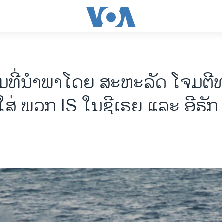
ມທີ່​ນຳພາ​ໂດຍ​ ສະຫະລັດ ໂຈມຕີ
ສ່ ພວກ IS ໃນຊີເຣຍ ແລະ ອີຣັກ