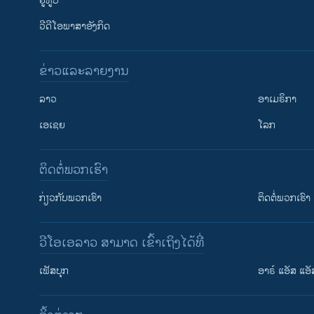
ຢູທູບ
ວີດີໂອພາສາອັງກິດ
ຂ່າວແລະລາຍງານ
ລາວ
ອາເມຣິກາ
ເອເຊຍ
ໂລກ
ຕິດຕໍ່ພວກເຮົາ
ກ່ຽວກັບພວກເຮົາ
ຕິດຕໍ່ພວກເຮົາ
ວີໂອເອລາວ ສາມາດ ເຂົ້າເຖິງໄດ້ທີ່
ເຟັສບຸກ
ອາຣ໌ ແອັສ ແອັ