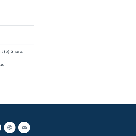
nt (5) Share:
width
px
raq