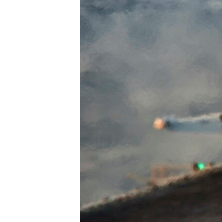
ວິທະຍາສາດ-ເທັກໂນໂລຈີ
ທຸລະກິດ
ພາສາອັງກິດ
ວີດີໂອ
ສຽງ
ລາຍການກະຈາຍສຽງ
ລາຍງານ