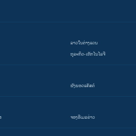
ລາວໃນຕ່າງແດນ
ທຸລະກິດ-ເທັກໂນໂລຈີ
ຟັງພອດແຄັສຕ໌
ສ
ຈອງອີເມລຂ່າວ