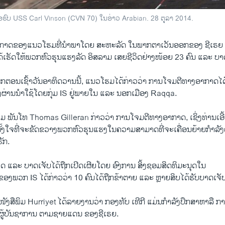
ຮົບ USS Carl Vinson (CVN 70) ໃນອ່າວ Arabian. 28 ຕຸຸລາ 2014.
ກາດ​ຂອງ​ແນວ​ໂຮມທີ່​ນຳພາ​ໂດຍ​ ສະຫະລັດ ​ໃນ​ພາກຕາ​ເວັນ​ອອກ​ຂອງ ຊີ​ເຣຍ ​ໃ
​ໄດ້ເຮັດ​ໃຫ້​ພວກ​ຫົວ​ຮຸນ​ແຮງລັດ ອິສລາມ ​ເສຍ​ຊີວິດ​ຢ່າງ​ໜ້ອຍ 23 ຄົນ ​ແລະ ບາດ​
​ຕອນ​ເຊົ້າ​ວັນ​ອາທິດ​ວານ​ນີ້, ​ແນວ​ໂຮມ​ໄດ້​ກ່າວ​ວ່າ ການ​ໂຈມ​ຕີ​ທາງ​ອາກາດ​ໄດ້​
າງ​ຜ່ານ​ນຳໃຊ້​ໂດຍ​ກຸ່ມ​ IS ຢູ່​ພາຍ​ໃນ ​ແລະ ນອກເມື​ອງ Raqqa.
ມ ພັນໂທ Thomas Gilleran ກ່າວ​ວ່າ ການ​ໂຈມ​ຕີ​ທາງ​ອາກາດ, ​ເຊິ່ງທ່ານ​ເອີ້ນ​
ັ້ງ​ໃຈ​ທີ່​ຈະ​ຂັດຂວາງ​ພວກ​ຫົວ​ຮຸ​ນ​ແຮງ​ໃນ​ຄວາມ​ສາມາດ​ທີ່​ຈະເຄື່ອນ​ຍ້າຍ​ກຳລັງ
ຣັກ.
ດ ​ແລະ ບາດ​ເຈັບ​ໄດ້​ຖືກ​ເປີດ​ເຜີຍ​ໂດຍ ອົງກາ​ນ ສິ້ງ​ຊອມ​ສິດທິ​ມະນຸດ​ໃນ
້ ຂອງ​ພວກ IS ​ໄດ້​ກ່າວ​ວ່າ 10 ຄົນ​ໄດ້​ຖືກ​ຂ້າ​ຕາຍ ​ແລະ ຫຼາຍ​ສິບ​ໄດ້​ຮັບ​ບາດ​ເຈັ
ໜັງ​ສື​ພິມ Hurriyet ​ໄດ້​ລາຍ​ງານ​ວ່າ ກອງທັບ ເທີ​ກີ ​ແມ່ນ​ກຳລັງປຶກສາ​ຫາລື ກ
້​ບັນຊາ​ການ​ ​ຕາມ​ຊາຍ​ແດນ​ ຂອງຊີ​ເຣຍ.