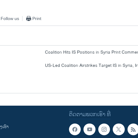
Follow us
Print
Coalition Hits IS Positions in Syria Print Comme
US-Led Coalition Airstrikes Target IS in Syria, I
ຕິດຕາມພວກເຮົາ ທີ່
ເຮົາ