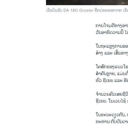
ເຮືອບິນຮົບ EA-18G Growler ຖືກປ່ອຍອອກຈາກ ເຮືອ
ການ​ໂຈ​ມຕີ​ທາງ​ອາ
ວັນ​ອາທິ​ດວານ​ນີ້ 
​ໃນ​ຖະ​ແຫຼ​ງການ​ອອກ
ສ້າງ​ ​ແລະ ​ເສັ້ນທ
​ໂຄສົກ​ຂອງ​ແນວ​ໂຮ
ສຳຄັນ​ຫຼາຍ, ​ແມ່ນ​ຕ
ທົ່ວ ຊີ​ເຣຍ ​ແລະ ອີ​
ຈຳນວນ​ຄົນ​ເສ​ຍຊີວິ
ຊີ​ເຣຍ. ​ໃນ​ເວ​ບໄ​ຊ
​ໃນ​ຂະນະ​ດຽວ​ກັນ, 
ທະຫານ​ ກັບບັນດາຜູ