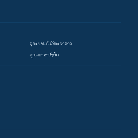
ສຸຂະພາບກັບວິທະຍາສາດ
ຮຽນ-ພາສາອັງກິດ