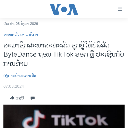
ລິ້ງ
ສຳຫລັບ
ເຂົ້າ
ວັນເສົາ, 08 ສິງຫາ 2026
ຫາ
ໂຮມເພຈ
ສະຫະລັດອາເມຣິກາ
ຂ້າມ
ລາວ
ສະມາຊິກສະພາສະຫະລັດ ຊຸກຍູ້ໃຫ້ບໍ​ລິ​ສັດ
ຂ້າມ
ອາເມຣິກາ
ByteDance ຖອນ TikTok ອອກ ຫຼື ປະເຊີນກັບ
ຂ້າມ
ໄປ
ການເລືອກຕັ້ງ ປະທານາທີບໍດີ ສະຫະລັດ 2024
ການຫ້າມ
ຫາ
ຂ່າວ​ຈີນ
ຊອກ
ອົງການຂ່າວຣອຍເຕີສ
ຄົ້ນ
ໂລກ
07,03,2024
ເອເຊຍ
ແຊຣ໌
ອິດສະຫຼະພາບດ້ານການຂ່າວ
ຊີວິດຊາວລາວ
ຊຸມຊົນຊາວລາວ