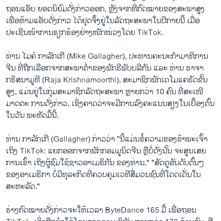
ຖອນແອັບ ຍອດນິຍົມດັ່ງກ່າວອອກ, ຫຼັງ​ຈາກທີ່​ກົດໝາຍ​ຂອງ​ສະພາ​ສູງ​
ເພື່ອ​ຫ້າມ​ແອັບດັ່ງກ່າວ ​ໄດ້ຢຸດຈຶ້ງຢູ່ໃນ​ລັດຖະສະພາ​ໃນ​ປີ​ກາຍ​ນີ້ ເມື່ອ
ປະເຊີນໜ້າ​ການ​ຮຽກຮ້ອງ​ຢ່າງ​ໜັກໜ່ວງ​ໂດຍ TikTok.
ທ່ານ ໄມຄ໌ ກາລັກເກີ (Mike Gallagher), ປະທານຄະນະກຳມາທິການ
ຈີນ ທີ່ຖືກເລືອກຈາກສະພາຕໍ່າຂອງພັກຣີພັບບລີກັນ ແລະ ທ່ານ ຣາຈາ
ກຣິສນາມູທີ (Raja Krishnamoorthi), ສະມາຊິກພັກເດໂມແຄຣັດຂັ້ນ
ສູງ, ແມ່ນຢູ່ໃນກຸ່ມສະມາຊິກລັດຖະສະພາ ຫຼາຍກວ່າ 10 ຄົນ ທີ່ສະເໜີ
ມາດຕະ ການດັ່ງກ່າວ, ເຊິ່ງຄາດວ່າຈະມີການລົງຄະແນນສຽງໃນເບື້ອງຕົ້ນ
ໃນວັນ ພະຫັດມື້ນີ້.
ທ່ານ ກາລັກເກີ (Gallagher) ກ່າວວ່າ "ນີ້ແມ່ນຂໍ້ຄວາມຂອງຂ້າພະເຈົ້າ
ເຖິງ TikTok: ແຍກອອກຈາກພັກກອມມູນິດຈີນ ຫຼືບໍ່ດັ່ງນັ້ນ ຈະສູນເສຍ
ການເຂົ້າ ເຖິງຜູ້ຊົມໃຊ້ຊາວອາເມຣິກັນ ຂອງທ່ານ," "ສັດຕູອັນດັບຕົ້ນໆ
ຂອງອາເມຣິກາ ບໍ່ມີທຸລະກິດທີ່ຄວບຄຸມເວທີສື່ມວນຊົນທີ່ໂດດເດັ່ນໃນ
ສະຫະລັດ."
ຮ່າງກົດໝາຍດັ່ງກ່າວຈະໃຫ້ເວລາ ByteDance 165 ມື້ ເພື່ອຖອນ