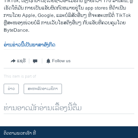
TikTok, ເຊິ່ງຖືກນໍາໃຊ້ໂດຍຊາວອາເມຣິກັນ ຫຼາຍກວ່າ 170 ລ້ານຄົນ, ຫຼື
ເຮັດໃຫ້ມັນ ກາຍເປັນແອັບຜິດກົດຫມາຍຢູ່ໃນ app stores ທີ່ດໍາເນີນ
ການໂດຍ Apple, Google, ແລະບໍລິສັດອື່ນໆ ທີ່ຈະສະເຫນີຕໍ່ TikTok
ຫຼືສະໜອງໜ່ວຍບໍລິ ການເວັບໂຮສຕິງອື່ນໆ ກັບແອັບທີ່ຄວບຄຸມໂດຍ
ByteDance.
ອ່ານຂ່າວນີ້ເປັນພາສາອັງກິດ
ແຊຣ໌
Follow us
This item is part of
ຂ່າວ
ສະຫະລັດອາເມຣິກາ
ທ່ານອາດມັກອ່ານເລື້ອງນີ້ຕື່ມ
ຕິດຕາມພວກເຮົາ ທີ່