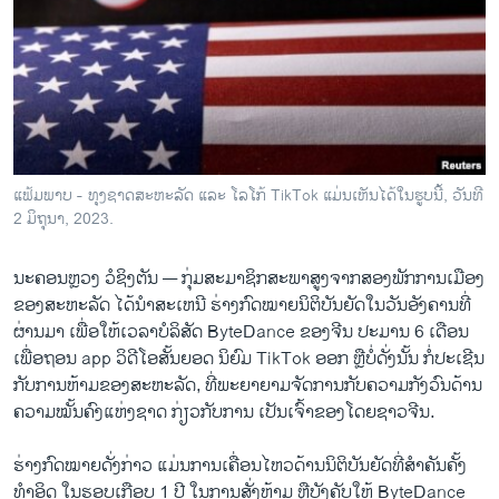
ວິທະຍາສາດ-ເທັກໂນໂລຈີ
ທຸລະກິດ
ພາສາອັງກິດ
ວີດີໂອ
ສຽງ
ແຟ້ມພາບ - ທຸງຊາດສະຫະລັດ ແລະ ໂລໂກ້ TikTok ແມ່ນເຫັນໄດ້ໃນຮູບນີ້, ວັນທີ
2 ມິຖຸນາ, 2023.
ລາຍການກະຈາຍສຽງ
ຕິດຕາມພວກເຮົາ ທີ່
ລາຍງານ
ນະຄອນຫຼວງ ວໍຊິງຕັນ —
ກຸ່ມ​ສະ​ມາ​ຊິກ​ສະ​ພາ​ສູງ​ຈາກ​ສອງ​ພັກ​ການ​ເມືອງ
ຂອງສະຫະລັດ ໄດ້ນໍາສະເຫນີ ຮ່າງ​ກົດ​ໝາຍນິຕິບັນ​ຍັດໃນວັນອັງຄານທີ່
ຜ່ານມາ ເພື່ອໃຫ້ເວລາບໍລິສັດ ByteDance ຂອງຈີນ ປະມານ 6 ເດືອນ
ພາສາຕ່າງໆ
ເພື່ອຖອນ app ວິດີໂອສັ້ນຍອດ ນິຍົມ TikTok ອອກ ຫຼືບໍ່ດັ່ງນັ້ນ ກໍ່ປະເຊີນ
ກັບການຫ້າມຂອງສະຫະລັດ, ທີ່​ພະ​ຍາ​ຍາມຈັດການກັບຄວາມ​ກັງ​ວົນດ້ານ
ຄວາມໝັ້ນຄົງແຫ່ງຊາດ ກ່ຽວກັບການ ເປັນເຈົ້າຂອງໂດຍຊາວຈີນ.
ຮ່າງ​ກົດໝາຍ​ດັ່ງກ່າວ​ ແມ່ນ​ການ​ເຄື່ອນ​ໄຫວດ້ານ​ນິຕິບັນ​ຍັດທີ່​ສຳຄັນ​ຄັ້ງ​
ທຳ​ອິດ​ ​ໃນ​ຮອບ​ເກືອບ 1 ປີ ​ໃນການສັ່ງຫ້າມ ຫຼື​ບັງຄັບ​ໃຫ້ ByteDance