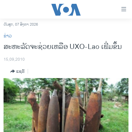
ລິ້ງ
ສຳຫລັບ
ເຂົ້າ
ວັນສຸກ, 07 ສິງຫາ 2026
ຫາ
ໂຮມເພຈ
ຂ່າວ
ຂ້າມ
ລາວ
ສະຫະລັດຈະຊ່ວຍເຫລືອ UXO-Lao ເພີ່ມຂຶ້ນ
ຂ້າມ
ອາເມຣິກາ
ຂ້າມ
15,09,2010
ໄປ
ການເລືອກຕັ້ງ ປະທານາທີບໍດີ ສະຫະລັດ 2024
ຫາ
ແຊຣ໌
ຂ່າວ​ຈີນ
ຊອກ
ຄົ້ນ
ໂລກ
ເອເຊຍ
ອິດສະຫຼະພາບດ້ານການຂ່າວ
ຊີວິດຊາວລາວ
ຊຸມຊົນຊາວລາວ