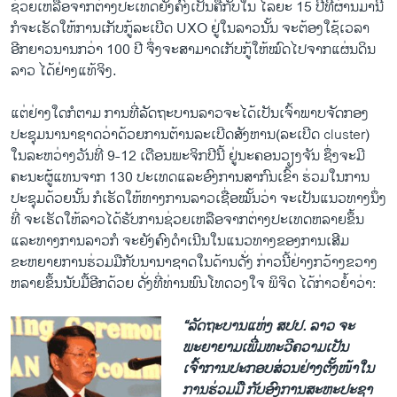
ຊ່ວຍ​ເຫລືອ​ຈາກ​ຕ່າງປະ​ເທດ​ຍັງ​ຄົງ​ເປັນ​ຄື​ກັບ​ໃນ​ ໄລຍະ 15​ ປີ​ທີ່​ຜ່ານມາ​ນີ້
ກໍ​ຈະ​ເຮັດ​ໃຫ້ການ​ເກັບກູ້​ລະ​ເບີດ UXO ຢູ່​ໃນ​ລາວ​ນັ້ນ ​ຈະ​ຕ້ອງ​ໃຊ້​ເວລາ​
ອີກ​ຍາວ​ນານ​ກວ່າ 100 ປີ ຈຶ່ງ​ຈະ​ສາມາດ​ເກັບ​ກູ້​ໃຫ້​ໝົດ​ໄປ​ຈາກແຜ່ນ​ດິນ​
ລາວ ​ໄດ້​ຢ່າງ​ແທ້​ຈິງ.
ແຕ່​ຢ່າງ​ໃດ​ກໍ​ຕາມ ການ​ທີ່​ລັດ​ຖະບານ​ລາວ​ຈະ​ໄດ້​ເປັນ​ເຈົ້າພາບ​ຈັດ​ກອງ​
ປະຊຸມ​ນານາ​ຊາດ​ວ່າ​ດ້ວຍ​ການ​ຕ້ານລະ​ເບີດ​ສັງຫານ​(ລະເບີດ cluster)
ໃນ​ລະຫວ່າງ​ວັນ​ທີ່ 9-12 ​ເດືອນ​ພະຈິກ​ປີ​ນີ້ ​ຢູ່​ນະຄອນ​ວຽງ​ຈັນ ຊຶ່ງ​ຈະ​ມີ​
ຄະນະ​ຜູ້ແທນ​ຈາກ 130 ປະ​ເທດ​ແລະ​ອົງການ​ສາກົນ​ເຂົ້າ ຮ່ວມ​ໃນ​ການ​
ປະຊຸມ​ດ້ວຍ​ນັ້ນ ກໍ​ເຮັດ​ໃຫ້​ທາງ​ການ​ລາວ​ເຊື່ອ​ໝັ້ນ​ວ່າ​ ຈະ​ເປັນ​ແນວທາງ​ນຶ່ງ
ທີ່​ ຈະ​ເຮັດ​ໃຫ້​ລາວ​ໄດ້​ຮັບ​ການ​ຊ່ວຍ​ເຫລືອ​ຈາກ​ຕ່າງປະ​ເທດ​ຫລາຍ​ຂຶ້ນ​
ແລະ​ທາງ​ການ​ລາວ​ກໍ ​ຈະຍັງຄົງ​ດໍາ​ເນີນ​ໃນ​ແນວທາງ​ຂອງ​ການ​ເສີມ​
ຂະຫຍາຍ​ການ​ຮ່ວມ​ມື​ກັບ​ນານາ​ຊາດ​ໃນ​ດ້ານ​ດັ່ງ ກ່າວ​ນີ້​ຢ່າງ​ກວ້າງຂວາງ
ຫລາຍຂຶ້ນນັບ​ມື້​ອີກ​ດ້ວຍ ດັ່ງ​ທີ່​ທ່ານ​ພົນ​ໂທດວງໃຈ ພິຈິດ ​ໄດ້​ກ່າວ​ຍໍ້າວ່າ:
“ລັດຖະບານ​ແຫ່ງ ສປປ. ລາວ ຈະ​
ພະຍາຍາມ​ເພີ່ມ​ທະວີ​ຄວາມ​ເປັນ​
ເຈົ້າການ​ປະກອບສ່ວນ​ຢ່າງ​ຕັ້ງໜ້າ​ໃນ​
ການຮ່ວມ​ມື​ ກັບ​ອົງການ​ສະຫະ​ປະຊາ​