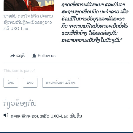
ຊາດ​ເພື່ອ​ການ​ພັດທະນາ​ ແລະ​ບັນດາ​
ສະຖານທູດ​ເພື່ອນ​ມິດ​ ປະ​ຈໍາ​ລາວ​ ເພື່ອ​
ນາຍພົນ ດວງໃຈ ພິຈິດ ປະທານ
ຮ່ວມ​ມື​ໃນ​ການ​ປັບປຸງ​ແລະ​ພັດທະນາ​
ອົງການເກັບກູ້ລະເບີດຂອງລາວ
ກິດ ຈະການ​ແກ້​ໄຂ​ບັນຫາ​ລະ​ເບີດ​ບໍ່​ທັນ​
ຫລື UXO-Lao.
ແຕກ​ທີ່​ຕົກ​ຄ້າງ ໃຫ້​ສອດຄ່ອງ​ກັບ​
ສະພາບຄວາມ​ເປັນ​ຈິງ​ໃນ​ປັດຈຸບັນ”
ແຊຣ໌
Follow us
This item is part of
ຂ່າວ
ລາວ
ສະຫະລັດອາເມຣິກາ
ກ່ຽວຂ້ອງກັນ
ສະຫະລັດຈະຊ່ວຍເຫລືອ UXO-Lao ເພີ່ມຂຶ້ນ