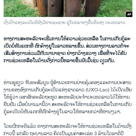
ວິທະຍາສາດ-ເທັກໂນໂລຈີ
ທຸລະກິດ
ບັ້ງເປົ່າຂອງລະເບີດທີຍັງມີຢາຍຊະຊາຍ ຢູ່ໃນຫລາຍໆພື້ນທີ່ຂອງ ປະເທດລາວ
ພາສາອັງກິດ
ວີດີໂອ
ທາງ​ການ​ສະຫະລັດ​ຈະ​ເພີ່ມ​ການ​ໃຫ້​ຄວາມ​ຊ່ວຍ​​ເຫລືອ​ ໃນ​ການ​ເກັບ​ກູ້​ລະ​
ເບີ​ດບໍ່​ທັນ​ແຕກ​ທີ່​ ຕົກ​ຄ້າງ​ຢູ​ໃນ​ລາວ​ຫລາຍ​ຂຶ້ນ. ສ່ວນ​ທາງ​ການ​ລາວ​ກໍ​ຈະ​
ສຽງ
ເສີມ​ສ້າງ​ການ​ຮ່ວມ​ມື​ກັບ​ນານາ​ຊາດ ຢ່າງ​ກວ້າງຂວາງ​ ເພື່ອ​ທີ່​ຈະ​ໄດ້​ຮັບ
ການ​ຊ່ວຍ​ເຫລືອ​ໃນ​ດ້ານ​ດັ່ງກ່າວ​ນີ້ຫລາຍ​ຂຶ້ນນັບ​ມື້ເຊ່ນ​ ດຽວ​ກັນ.
ລາຍການກະຈາຍສຽງ
ຕິດຕາມພວກເຮົາ ທີ່
ລາຍງານ
ທ່ານ​ພູ​ຂຽວ ຈັນທະ​ສົມບູນ ຜູ້​ອໍານວຍ​ການ​ຝ່າຍ​ຄຸ້ມ​ຄອງ​ແລະ​ການ​ປະສານ​
ງານ​ຂອງ​ອົງການ​ເກັບ​ກູ້​ລະ​ເບີດ​ແຫ່ງຊາດ​ລາວ (UXO-Lao) ​ໄດ້​ເປີດເຜີຍ​
ພາສາຕ່າງໆ
ໃຫ້​ຮູ້​ວ່າ ​ເອກ​ອັກຄະ​ລັດ​ຖະທູດ​ ສະຫະລັດ​ປະ​ຈໍາ​ປະ​ເທດ​ລາວ​ໄດ້​ໃຫ້ການ​
ຢືນຢັນ ​ເມື່ອ​ບໍ່​ນານ​ມາ​ນີ້​ວ່າ ສະຫະລັດ​ຈະ​ໃຫ້ການ​ຊ່ວຍ​ເຫລືອ​ໃນ​ການ​ເກັບ​
ກູ້​ລະ​ເບີດ​ບໍ່​ທັນ​ແຕກ​ທີ່​ຕົກ​ຄ້າງ​ຢູ່​ໃນລາວໃຫ້​ຫລາຍ​ກວ່າ​ທີ່​ຜ່ານໆ​ມາ.
ໂດຍ​ປົກກະຕິ​ແລ້ວ ທາງ​ການ​ສະຫະລັດ​ຈະ​ໃຫ້ການ​ຊ່ວຍ​ເຫລື​ອ​ໃນ​ດ້ານ​ດັ່ງ
ກ່າວ​ນີ້ ​ແກ່​ລັດ ຖະບານ​ລາວ ​ຄິດເປັນ​ມູນ​ຄ່າ​ສະ​ເລ່ຍ 3 ລ້ານ​ໂດ​ລາ​ຕໍ່​ປີ