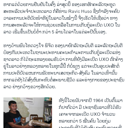
ຫາກ​ແຕ່​ດ້ວຍ​ການ​ຢືນຢັນ​ໃນ​ຄັ້ງ​ ລ່າ​ສຸດ​ນີ້​ ຂອງ​ເອກ​ອັກຄະ​ລັດຖະທູດ
ສະຫະລັດ​ປະ​ຈໍາ​ປະ​ເທດ​ລາວ ​ກໍ​ຄື​ທ່ານ Ravic Huso ຊຶ່ງ​ກໍ​າລັງ​ຈະ​ຄົບ​
ວາລະ​ການ​ປະຕິບັດ​ໜ້າ​ທີ​ຢູ່​ໃນ​ລາວ​ໃນໝໍ່ໆ​ນີ້ ຈຶ່ງ​ເຮັດ​ໃຫ້​ເຊື່ອ​ວ່າ​ ທາງ​
ການ​ສະຫະລັດ​ຈະ​ໃຫ້ການ​ຊ່ວຍ​ເຫລືອ​ໃນ​ການ​ເກັບກູ້​ລະ​ເບີດ UXO ​ໃນ​
ລາວ ​ເພີ່ມ​ຂຶ້ນ​ເປັນ​ບໍ່ຕໍ່າ ​ກວ່າ 5 ລ້ານ​ໂດ​ລາ​ໃນ​ແຕ່ລະ​ປີ​ນັ້ນ​ເອງ.
ທາງ​ດ້ານ​ພົນ​ໂທດ​ວງໃຈ ພິຈິດ ຮອງ​ນາຍົກລັດຖະມົນຕີ ​ແລະ​ລັດຖະມົນຕີ​
ປ້ອງ​ກັນ​ປະ​ເທດ​ໃນ​ຖານະ​ປະທານ​ຄະນະກໍາມະການ​ເກັບ​ກູ້​ລະ​ເບີດ​ແຫ່ງ​
ຊາດ​ລາວ ກໍ​ໄດ້​ຖະ​ແຫລ​ງຍອມຮັບ​ວ່າ ການ​ທີ່​ຍັງ​ມີ​ລະ​ເບີດ UXO ຕົກ​ຄ້າງ​
ຢູ່​ໃນ​ລາວ​ຢ່່າງຫລວງຫລາຍ​ໃນ​ທຸກ​ມື້​ນີ້ ​ກໍ​ບໍ່​ພຽງ​ ແຕ່​ຈະ​ເປັນ​ອຸບປະສັກ​ຕໍ່​
ການ​ປະຕິບັດ​ແຜນການ​ພັດທະນາ​ເສດຖະກິດ-ສັງຄົມ​ ໃ​ນລາວ​ເທົ່າ​ນັ້ນ
ຫາກ​ແຕ່​ຍັງ​ໄດ້​ສົ່ງ​ຜົນ​ກະທົບ​ຕໍ່​ສະພາບ​ຊີວິດ ແລະ​ຮ່າງກາຍ​ຂອງ​ປະ​ຊາ​ຊົນ​
ລາວ ຢ່າງ​ກວ້າງຂວາງ​ອີກ​ດ້ວຍ.
ທັງ​ນີ້​ໂດຍ​ນັບ​ຈາກ​ປີ 1964 ​ເປັນ​ຕົ້ນ​ມາ
ກໍ​ປາກົດ​ວ່າ ​ມີ ​ປະຊາຊົນ​ລາວ​ທີ່​ໄດ້​ຮັບ​
ເຄາະ​ຈາກ​ລະ​ເບີດ UXO ຈໍານວນ​
ຫລາຍ​ກວ່າ 5 ໝື່ນ​ຄົນ​ ໂດຍ​ກຸ່ມ​