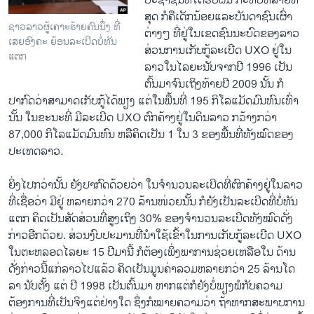
ປະຊາຊົນ​ທີ່​ໄດ້​ຮັບ​ຜົນ ​ກະທົບ​ຫລາຍ​ທີ່​
ສຸດ​ ກໍ​ຄື​ເດັກນ້ອຍ​ແລະ​ບັນດາຊົນ​ເຜົ່າ​
ຊາວລາວຜູ້ເຄາະຮ້າຍຄົນນຶ່ງ ທີ່
ຕ່າງໆ ​ທີ່ຢູ່​ໃນ​ເຂດ​ຊົນນະບົດ​ຂອງ​ລາວ
ເສຍອົງຄະ ຍ້ອນລະເບີດບໍ່ທັນ
ສ່ວນ​ການ​ເກັບ​ກູ້​ລະ​ເບີດ UXO ຢູ່​ໃນ​
ແຕກ
ລາວ​ໃນ​ໄລຍະ​ນັບ​ຈາກ​ປີ 1996 ​ເປັນ​
ຕົ້ນ​ມາ​ຈົນ​ເຖິງ​ທ້າຍ​ປີ 2009 ນັ້ນ ​ກໍ​
ປາກົດ​ວ່າ​ສາມາດ​ເກັບ​ກູ້​ໄດ້​ພຽງ​ ແຕ່​ໃນ​ພື້ນ​ທີ່ 195 ກິ​ໂລ​ແມັດມົນທົນ​ເທົ່າ​
ນັ້ນ ​ໃນ​ຂະນະ​ທີ່​ ມີ​ລະ​ເບີດ UXO ຕົກ​ຄ້າງ​ຢູ່​ໃນ​ດິນ​ລາວ​ ກວ້າງ​ກວ່າ
87,000 ກິ​ໂລ​ແມັດ​ມົນທົນ ຫລືຄິດ​ເປັນ 1 ​ໃນ 3 ຂອງ​ພື້ນ​ທີ່​ທັງ​ໝົດ​ຂອງ​
ປະ​ເທດ​ລາວ.
ຍິ່ງ​ໄປກວ່າ​ນັ້ນ ຍັງ​ປາກົດ​ດ້ວຍ​ວ່າ​ ໃນ​ຈໍານວນ​ລະ​ເບີດ​ທີ່​ຕົກ​ຄ້າງ​ຢູ່​ໃນ​ລາວ​
ທີ່​ເຊື່ອ​ວ່າ ​ມີ​ຢູ່ ​ຫລາຍ​ກວ່າ 270 ລ້ານໜ່ວຍ​ນັ້ນ​ ກໍ​ຍັງ​ເປັນ​ລະ​ເບີດ​ທີ່​ບໍ່​ທັນ​
ແຕກ ​ຄິ​ດ​ເປັນ​ສັດສ່ວນ​ທີ່​ສູງ​ເຖິງ 30% ຂອງ​ຈໍານວນລະ​ເບີດ​ທັງ​ໝົດ​ດັ່ງ
ກ່າວອີກ​ດ້ວຍ. ສ່ວນ​ງົບປະມານ​ທີ່​ນໍາ​ໃຊ້​ເຂົ້າ​ໃນ​ການ​ເກັບ​ກູ້​ລະ​ເບີດ UXO ​
ໃນ​ຕະຫລອດ​ໄລຍະ 15 ປີ​ມາ​ນີ້ ກໍ​ຕ້ອງ​ເພິ່ງ​ພາ​ການ​ຊ່ວຍ​ເຫລືອໃນ ​ດ້ານ​
ດັ່ງກ່າວ​ນີ້​ແກ່​ລາວ​ໄປ​ແລ້ວ ​ຄິດ​ເປັນ​ມູນ​ຄ່າ​ລວມຫລາຍ​ກວ່າ 25 ລ້ານ​ໂດ​
ລາ ນັບ​ຕັ້ງ ​ແຕ່ ປີ 1998 ​ເປັນ​ຕົ້ນ​ມາ ຫາກ​ແຕ່​ກໍ​ຍັງ​ບໍ່​ພຽງພໍ​ກັບ​ຄວາມ​
ຕ້ອງການ​ທີ່​ເປັນ​ຈິງ​ແຕ່​ຢ່າງ​ໃດ ຊຶ່ງ​ກໍ​ໝາຍ​ຄວາມ​ວ່າ ຖ້າ​ຫາກ​ສະພາບ​ການ​