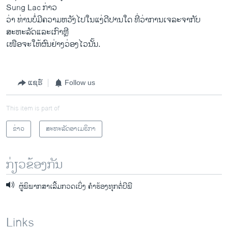
Sung Lac ກ່າວ
ວ່າ ທ່ານບໍ່ມີຄວາມຫວັງໄປໃນແງ່ດີປານໃດ ທີ່ວ່າການເຈລະຈາກັບ
ສະຫະລັດແລະເກົາຫຼີ
ເໜືອຈະໃຫ້ຜົນຢ່າງວ່ອງໄວນັ້ນ.
ແຊຣ໌
Follow us
This item is part of
ຂ່າວ
ສະຫະລັດອາເມຣິກາ
ກ່ຽວຂ້ອງກັນ
ຜູ້ພິພາກສາເລີ້ມກວດເບິ່ງ ຄໍາຮ້ອງທຸກຕໍ່ບີພີ
Links