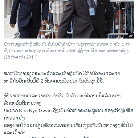
ວິທະຍາສາດ-ເທັກໂນໂລຈີ
ທຸລະກິດ
ພາສາອັງກິດ
ວີດີໂອ
ນັກການທູດເກົາຫຼີເໜືອ ກັບຄືນໄປຍັງສຳນັກງານຜູ້ຕາງໜ້າຂອງສະຫະລັດ ປະຈຳ
ສຽງ
ອົງການສະຫະປະຊາຊາດ ທີ່ນະຄອນນິວຢອກ ຫຼັງຈາກຮັບປະທານອາຫານທ່ຽງ
(28 ກໍລະກົດ 2011)
ລາຍການກະຈາຍສຽງ
ຕິດຕາມພວກເຮົາ ທີ່
ລາຍງານ
ພວກນັກການທູດສະຫະລັດແລະເກົາຫຼີເໜືອ ມີກຳນົດຈະເຈລະຈາ
ຫາລືກັນອີກເປັນມື້ທີ 2 ທີ່ນະຄອນນິວຢອກໃນວັນສຸກມື້ນີ້.
ພາສາຕ່າງໆ
ຫຼັງຈາກການເຈລະຈາຮອບທຳອິດ ໃນວັນພະຫັດວານນີ້ແລ້ວ ຮອງ
ລັດຖະມົນຕີການຕ່າງ
ປະເທດ Kim Kye Gwan ຊຶ່ງເປັນຫົວໜ້າຄະນະຜູ້ແທນຂອງເກົາຫຼີເໜືອ
ກ່າວວ່າ ທັງ
ສອງຝ່າຍໄດ້ແລກປ່ຽນທັດສະນະຄວາມເຫັນ ກ່ຽວກັບບັນຫາຕ່າງໆທົ່ວໄປ
ແລະເວົ້າວ່າ