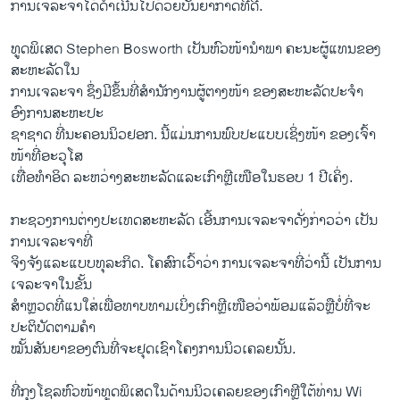
ການເຈລະຈາໄດ້ດຳເນີນໄປດ້ວຍບັນຍາກາດທີ່ດີ.
ທູດພິເສດ Stephen Bosworth ເປັນຫົວໜ້ານຳພາ ຄະນະຜູ້ແທນຂອງ
ສະຫະລັດໃນ
ການເຈລະຈາ ຊຶ່ງມີຂຶ້ນທີ່ສຳນັກງານຜູ້ຕາງໜ້າ ຂອງສະຫະລັດປະຈຳ
ອົງການສະຫະປະ
ຊາຊາດ ທີ່ນະຄອນນິວຢອກ. ນີ້ແມ່ນການພົບປະແບບເຊິ່ງໜ້າ ຂອງເຈົ້າ
ໜ້າທີ່ອະວຸໂສ
ເທື່ອທຳອິດ ລະຫວ່າງສະຫະລັດແລະເກົາຫຼີເໜືອໃນຮອບ 1 ປີເຄິ່ງ.
ກະຊວງການຕ່າງປະເທດສະຫະລັດ ເອີ້ນການເຈລະຈາດັ່ງກ່າວວ່າ ເປັນ
ການເຈລະຈາທີ່
ຈິງຈັງແລະແບບທຸລະກິດ. ໂຄສົກເວົ້າວ່າ ການເຈລະຈາທີ່ວ່ານີ້ ເປັນການ
ເຈລະຈາໃນຂັ້ນ
ສຳຫຼວດທີ່ແນໃສ່ເພື່ອທາບທາມເບິ່ງເກົາຫຼີເໜືອວ່າພ້ອມແລ້ວຫຼືບໍ່ທີ່ຈະ
ປະຕິບັດຕາມຄຳ
ໝັ້ນສັນຍາຂອງຕົນທີ່ຈະຢຸດເຊົາໂຄງການນິວເຄລຍນັ້ນ.
ທີ່ກຸງໂຊລຫົວໜ້າທູດພິເສດໃນດ້ານນິວເຄລຍຂອງເກົາຫຼີໃຕ້ທ່ານ Wi