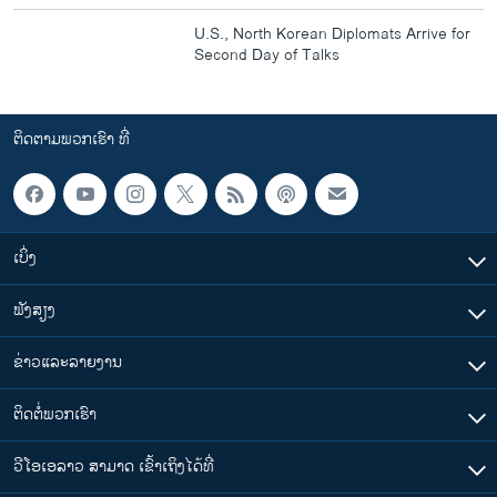
U.S., North Korean Diplomats Arrive for
Second Day of Talks
ຕິດຕາມພວກເຮົາ ທີ່
ເບິ່ງ
ຟັງສຽງ
ຂ່າວແລະລາຍງານ
ຕິດຕໍ່ພວກເຮົາ
ວີໂອເອລາວ ສາມາດ ເຂົ້າເຖິງໄດ້ທີ່