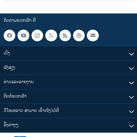
ຕິດຕາມພວກເຮົາ ທີ່
ເບິ່ງ
ຟັງສຽງ
ຂ່າວແລະລາຍງານ
ຕິດຕໍ່ພວກເຮົາ
ວີໂອເອລາວ ສາມາດ ເຂົ້າເຖິງໄດ້ທີ່
​ລິ້ງ​ຕ່າງໆ