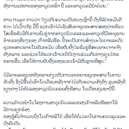
ທັງ​ການ​ແຜ່ຜາຍຂອງອາວຸດ​ເຫລົ່າ ນີ້ ​ແລະ​ອາວຸດ​ເຄມີນຳ​ດ້ວຍ.”
ທ່ານ Hagel ກ່າວ​ວ່າ “ກ່ຽວ​ກັບ​ຄວາມ​ເປັນ​ຫ່ວງເຫຼົ່ານີ້ ດັ່ງ​ທີ່ລັດຖະມົນຕີ
Kim ​ໄດ້ເວົ້າເຖິງ ມື້​ນີ້ ພວກ​ເຮົາໄດ້ເຊັນສັນຍາຍຸດ​ທະ​ສາດ​ສອງ​ຝ່າຍທີ່ແນ​
ໃສ່​ເພື່ອ​ຮັບມືກັບການ​ຂົ່​ມຂູ່ຈາກ​ອາວຸດ​ນິວ​ເຄລຍ​ແລະ​ອາວຸດ​ທີ່ມີ​ອະນຸ​ພາບ​
ຮ້າຍ​ແຮງອື່ນໆຂອງ ​ເກົາຫລີ​ເໜືອ. ນີ້​ຈະ​ເປັນ​ການ​ສ້າງ​ນະ​ໂຍບາຍ​ລະດັບ
ຍຸດ​ທະ​ສາດພາຍ​ໃນ​ພັນ​ທະ​ມິດ ​ເພື່ອ​ຢັບຢັ້ງ​ໄພ​ຂົ່ມຂູ່​ທີ່​ສະ​ເພາະເຈາະ​ຈົງ​
ທັງຫລາຍ ​ແລະ​ຊ່ວຍ​ໃຫ້​ພວກ​ເຮົາ​ປະຕິບັດ​ງານ​ຮ່ວມ​ກັນຢ່າງ​ລ່ຽນ​ໄຫລ
ຫລາຍ​ຂື້ນ ​ເພື່ອ​ໃຫ້ການ​ຢັບຢັ້ງ​ຂອງ​ພວກ​ເຮົາມີ​ຜົນ​ຫຼາຍທີ່​ສຸດ.”
ບໍ່​ມີລາຍ​ລະ​ອຽດຫຍັງ​ຫລາຍ​ກ່ຽວ​ກັບ​ການ​ຂະຫຍາຍຍຸດ​ທະ​ສາດ​ໃນ​ການ​
ຢັບຢັ້ງ ຊຶ່ງ​ມີ​ຂື້ນບໍ່​ເທົ່າ​ໃດ​ເດືອນ​ຫລັງ​ຈາກ​ໄ​ດ້​ເກີດ​ຄວາມ​ເຄັ່ງ​ຕຶງ ລຸນ​ຫລັງ​ທີ່​
ພຽງຢາງ​ໄດ້​ທົດ​ລອງ​ອາວຸດນິວ​ເຄລຍຄັ້ງ​ທີ​ສາມ ​ໃນ​ເດືອນກຸມພາປີນີ້.
​ຄວາມ​ກ້າວໜ້າ​ໃນໂຄງການ​ອາວຸດ​ນິວ​ເຄລຍຂອງ​ເກົາຫລີ​ເໜືອ​ພາ​ໃຫ້​
ມີການຮຽກຮ້ອງ
ຂອງ​ຜູ້​ຄົນ​ຈໍານວນ​ນຶ່ງ​ໃນເກົາຫລີ​ໃຕ້ ​ເພື່ອ​ໃຫ້ຕໍ່​ເວລາໃນ​ການ​ຄວບ​ຄຸມ​ແລະ​
ບັງຄັບ​ບັນ