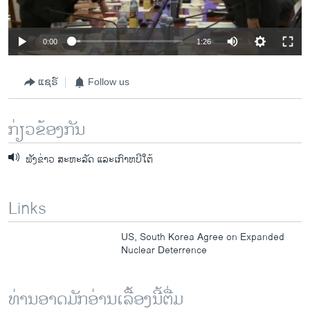
0:00
1:26
ແຊຣ໌
Follow us
ກ່ຽວຂ້ອງກັນ
ຟັງຂ່າວ ສະຫະລັດ ແລະເກົາຫບີໃຕ້
Links
US, South Korea Agree on Expanded
Nuclear Deterrence
ທ່ານອາດມັກອ່ານເລື້ອງນີ້ຕື່ມ