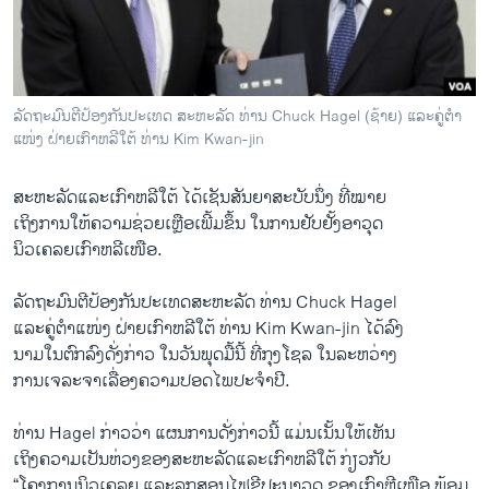
ວິທະຍາສາດ-ເທັກໂນໂລຈີ
ທຸລະກິດ
ພາສາອັງກິດ
ລັດຖະມົນຕີປ້ອງກັນປະເທດ ສະຫະລັດ ທ່ານ Chuck Hagel (ຊ້າຍ) ແລະຄູ່ຕໍາ
ວີດີໂອ
ແໜ່ງ ຝ່າຍເກົາຫລີໃຕ້ ທ່ານ Kim Kwan-jin
ສຽງ
ສະຫະລັດແລະເກົາຫລີ​ໃຕ້ ​ໄດ້​ເຊັນ​ສັນຍາ​ສະບັບ​ນຶ່ງ ທີ່ໝາຍ
ລາຍການກະຈາຍສຽງ
​ເຖິງ​ການໃຫ້​ຄວາມ​ຊ່ວຍ​ເຫຼືອ​ເພີ້ມຂຶ້ນ ​ໃນ​ການ​ຢັບຢັ້ງອາ​ວຸດ
ຕິດຕາມພວກເຮົາ ທີ່
​ນິວ​ເຄລຍ​ເກົາ​ຫລີ​ເໜືອ.
ລາຍງານ
ລັດຖະມົນຕີປ້ອງ​ກັນ​ປະ​ເທດສະຫະລັດ ທ່ານ Chuck Hagel
​ແລະ​ຄູ່​ຕໍາ​ແໜ່​ງ ​ຝ່າຍເກົາຫລີ​ໃຕ້ ທ່ານ Kim Kwan-jin ​ໄດ້​ລົງ
ພາສາຕ່າງໆ
​ນາມ​ໃນຕົກລົງດັ່ງກ່າວ ໃນ​ວັນ​ພຸດ​ມື້​ນີ້ ທີ່​ກຸງ​ໂຊ​ລ ​ໃນ​ລະຫວ່າງ​
ການ​ເຈລະຈາເລື່ອງ​ຄວາມ​ປອດ​ໄພ​ປະ​ຈໍາ​ປີ.
ທ່ານ Hagel ກ່າວ​ວ່າ ​ແຜນການ​ດັ່ງກ່າວນີ້ ​ແມ່ນເນັ້ນໃຫ້​ເຫັນ​
ເຖິງຄວາມ​ເປັນ​ຫ່ວງ​ຂອງສະຫະລັດ​ແລະ​ເກົາຫລີໃຕ້ ກ່ຽວ​ກັບ
“​ໂຄງການນິວ​ເຄລຍ ​ແລະລູກ​ສອນ​ໄຟ​ຂີ​ປະ​ນາ​ວຸດ ຂອງ​ເກົາຫຼີ​ເໜືອ ພ້ອມ​