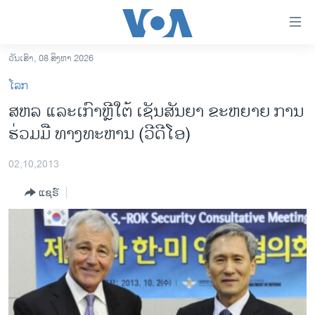
ລິ້ງ
ສຳຫລັບ
ເຂົ້າ
ວັນເສົາ, 08 ສິງຫາ 2026
ຫາ
ໂຮມເພຈ
ໂລກ
ຂ້າມ
ລາວ
ສຫລ ແລະເກົາຫຼີໃຕ້ ເຊັນສັນຍາ ຂະຫຍາຍ ການ
ຂ້າມ
ອາເມຣິກາ
ຮ່ວມມື ທາງທະຫານ (ວີດີໂອ)
ຂ້າມ
ໄປ
ການເລືອກຕັ້ງ ປະທານາທີບໍດີ ສະຫະລັດ 2024
ຫາ
02,10,2013
ຂ່າວ​ຈີນ
ຊອກ
ແຊຣ໌
ຄົ້ນ
ໂລກ
ເອເຊຍ
ອິດສະຫຼະພາບດ້ານການຂ່າວ
ຊີວິດຊາວລາວ
ຊຸມຊົນຊາວລາວ