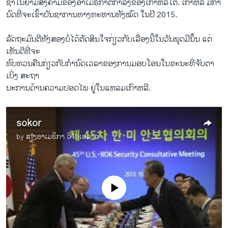
ຊາ​ໃນ​ຍາມ​ສົງຄາມ​ຂອງ​ອາ​ເມຣິກາຕໍ່​ກຳລັງຂອງ​ເກົາຫລີ​ໃຕ້. ​ເກົາຫລີ ມີ​ກໍາ
ນົດ​ທີ່​ຈະເຂົ້າ​ບັນຊາ​ການທາງ​ທະຫານ​ທັງ​ໝົ​ດ ​ໃນ​ປີ 2015​.
ລັດຖະມົນຕີ​ທັງ​ສອງ​ບໍ່​ໄດ້​ຕັດສິນ​ໃຈ​ກ່ຽວ​ກັບ​ເລື່ອງນີ້​ໃນ​ວັນ​ພຸດມີນຶ້ນ ​ແຕ່​
ເຫັນ​ດີ​ທີ່ຈະ
ທົບທວນຄືນກ່ຽວ​ກັບ​ກໍານົດ​ເວລາ​ຂອງ​ການມອບ​ໂອນໃນ​ຂະນະ​ທີ່​ຈັບ​ຕາ​
ເບິ່ງ ສະຖາ
ນະ​ການ​ດ້ານຄວາມ​ປອດ​ໄພ​ ຢູ່ໃນແຫລ​ມ​ເກົາຫລີ.
sokor
by
ສຽງອາເມຣິກາ ວີໂອເອລາວ
No media source currently available