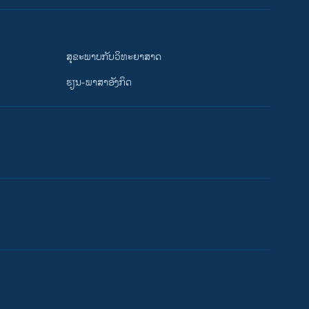
ສຸຂະພາບກັບວິທະຍາສາດ
ຮຽນ-ພາສາອັງກິດ