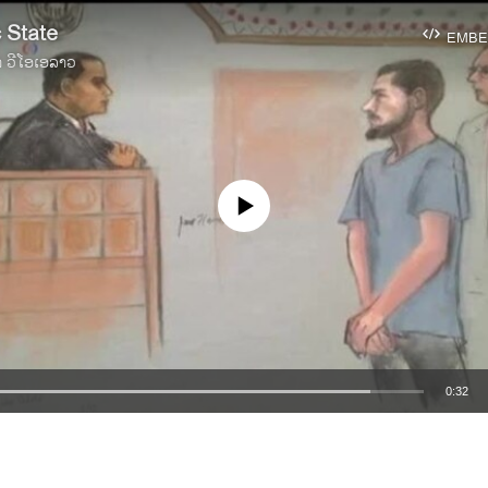
 State
EMBE
າ ວີໂອເອລາວ
No media source currently available
0:32
EMBED