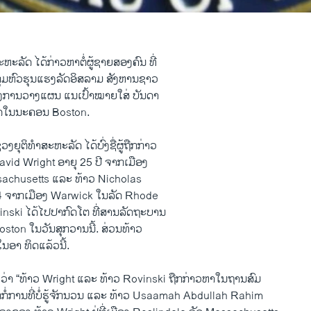
ະຫະລັດ ​ໄດ້​ກ່າວຫາຕໍ່​ຜູ້​ຊາຍ​ສອງ​ຄົນ ​ທີ່​
່ມ​ຫົວ​ຮຸນ​ແຮງລັດ​ອິສລາມ​ ​ສັງຫານ​ຊາວ
ັງ​ການວາງ​ແຜນ ແນເປົ້າໝາຍ​ໃສ່ ບັນດາ
ຫລວດໃນນະຄອນ Boston.
ຕິ​ທຳສະຫະລັດ ​ໄດ້​ບົ່ງ​ຊື່​ຜູ້​ຖືກ​ກ່າວ
 David Wright ອາຍຸ 25 ປີ ຈາກ​ເມືອງ
achusetts ​ແລະ ​ທ້າວ Nicholas
4 ຈາກ​ເມືອງ Warwick ໃນລັດ Rhode
inski ​ໄດ້​ໄປປາກົດ​ໂຕ​ ທີ່​ສານລັດຖະບານ
ton ​ໃນ​ວັນ​ສຸກ​ວານ​ນີ້. ສ່ວນທ້າວ
ນ​ອາ ທິດ​ແລ້ວ​ນີ້.
ວ່າ “ທ້າວ Wright ​ແລະ ​ທ້າວ Rovinski ຖືກ​ກ່າວຫາ​ໃນ​ຖານ​ສົມ
ກກໍ່ການທີ່ບໍ່ຮູ້ຈັກນວນ ​ແລະ ທ້າວ Usaamah Abdullah Rahim