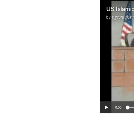
US Islamic
by
ສຽງອາເມຣິກ
0:00