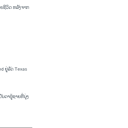
ສຍ​ຊີວິດ ຫລັງ​ຈາກ​
d ຢູ່​ລັດ Texas
ຜູ້​ຊາຍ​ທີ່​ນຸ່ງ​