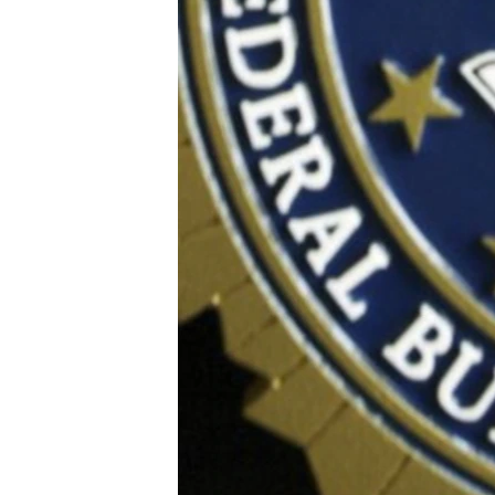
ວິທະຍາສາດ-ເທັກໂນໂລຈີ
ທຸລະກິດ
ພາສາອັງກິດ
ວີດີໂອ
ສຽງ
ລາຍການກະຈາຍສຽງ
ລາຍງານ