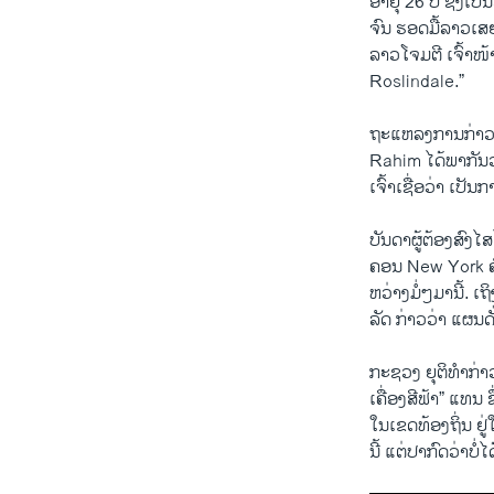
ອາຍຸ 26 ປີ ​ຊຶ່ງເ
ຈົນ ​ຮອດມື້​ລາວເສຍ​
ລາວ​ໂຈມ​ຕີ ​ເຈົ້າ​ໜ້
Roslindale.”
ຖະ​ແຫລ​ງການ​ກ່າວ​
Rahim ​ໄດ້​ພາກັນ​ວ
​ເຈົ້າ​ເຊື່ອ​ວ່າ ​
ບັນດາ​ຜູ້​ຕ້ອງ​ສົງ​ໄ
ຄອນ New York ຄົນ
ຫວ່າງ​ມໍ່ໆ​ມາ​ນີ້. ​ເຖ
ລັດ ກ່າວ​ວ່າ ແຜນ​ດັ່
ກະຊວງ ​ຍຸຕິ​ທຳກ່າວ
ເຄື່ອງ​ສີຟ້າ” ແທນ 
ໃນເຂດທ້ອງຖິ່ນ ຢູ່
ນີ້ ​ແຕ່​ປາກົດວ່າ​ບໍ່​ໄດ