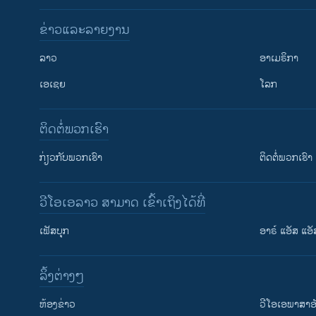
ຂ່າວແລະລາຍງານ
ລາວ
ອາເມຣິກາ
ເອເຊຍ
ໂລກ
ຕິດຕໍ່ພວກເຮົາ
ກ່ຽວກັບພວກເຮົາ
ຕິດຕໍ່ພວກເຮົາ
ວີໂອເອລາວ ສາມາດ ເຂົ້າເຖິງໄດ້ທີ່
ເຟັສບຸກ
ອາຣ໌ ແອັສ ແອັ
​ລິ້ງ​ຕ່າງໆ
ຕິດຕາມພວກເຮົາ ທີ່
​ຫ້ອງ​ຂ່າວ
ວີ​ໂອ​ເອ​ພາ​ສາ​ອ