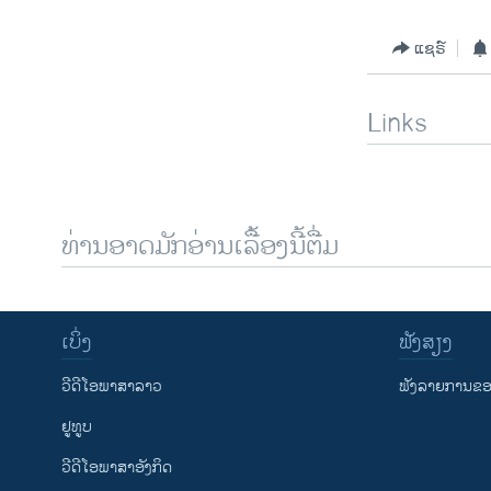
ແຊຣ໌
Links
ທ່ານອາດມັກອ່ານເລື້ອງນີ້ຕື່ມ
ເບິ່ງ
ຟັງສຽງ
ວີດີໂອພາສາລາວ
ຟັງລາຍການຂອງ
ຢູທູບ
ວີດີໂອພາສາອັງກິດ