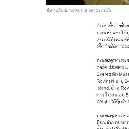
ອົງການສັນຕິບານກາງ FBI ຂອງສະຫະລັດ
ບັນດາ​ເຈົ້າ​ໜ້າ​ທີ່ ສ
ຊ່ວຍ​ວາງ​ແຜນໃຫ້ກຸ
ອ​າ​ເມຣິກັນ ຮວມທ
​ເຈົ້າໜ້າ​ທີ່ຕຳ
ຖະ​ແຫລ​ງການກະຊວງ​ຍຸ
​ຫາ​ວ່າ ​ເປັນ​ທ້າວ
Everett ລັດ Mass
Rovinski ອາຍຸ 2
Island​. ທ້າວ Rov
​ກາງ ​ໃນ​ນະຄອນ Bos
Wright ​ໄດ້​ຖືກ​ຈັບໃ
ຖະ​ແຫລ​ງການ​ກ່າວ​
ຮູ້ຮ່ວມຄິດ ກັບພວ