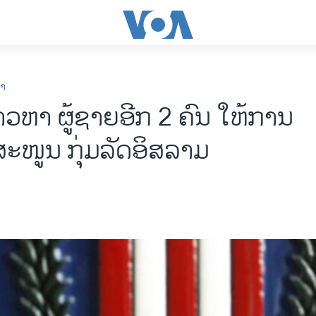
ກາ
ວຫາ ຜູ້ຊາຍອີກ 2 ຄົນ ໃຫ້ການ
ະໜູນ ກຸ່ມລັດອິສລາມ