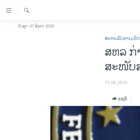
ລິ້ງ
ສຳຫລັບ
ເຂົ້າ
ຄົ້ນຫາ
ວັນສຸກ, 07 ສິງຫາ 2026
ໂຮມເພຈ
ຫາ
ສະຫະລັດອາເມຣິ
ລາວ
ຂ້າມ
ສຫລ ກ່າ
ຂ້າມ
ອາເມຣິກາ
ຂ້າມ
ການເລືອກຕັ້ງ ປະທານາທີບໍດີ ສະຫະລັດ
ສະໜັບສ
ໄປ
2024
ຫາ
ຂ່າວ​ຈີນ
ຊອກ
13,06,2015
ຄົ້ນ
ໂລກ
ແຊຣ໌
ເອເຊຍ
ອິດສະຫຼະພາບດ້ານການຂ່າວ
ຊີວິດຊາວລາວ
ຊຸມຊົນຊາວລາວ