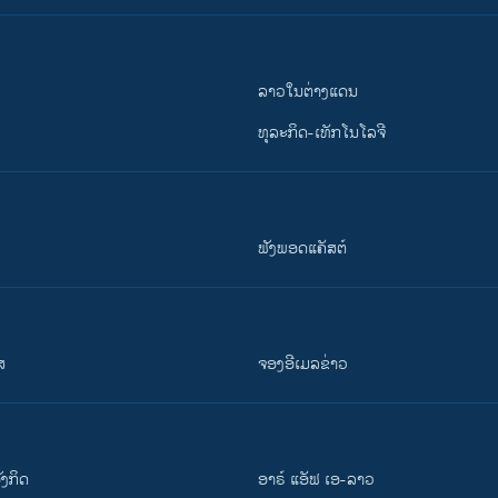
ລາວໃນຕ່າງແດນ
ທຸລະກິດ-ເທັກໂນໂລຈີ
ຟັງພອດແຄັສຕ໌
ສ
ຈອງອີເມລຂ່າວ
ັງ​ກິດ
ອາຣ໌ ແອັຟ ເອ-ລາວ