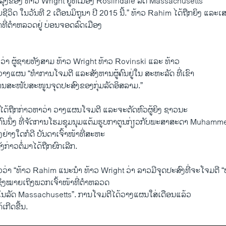
ປັນລຸງຂອງ ທ້າວ Wright ຢູ່​ທີ່ເມືອ​ງ Roslindale ລັດ Massachusetts
ຊີວິດ ​ໃນ​ວັນ​ທີ 2 ​ເດືອນມິຖຸນາ ປີ 2015 ນີ້.” ທ້າວ Rahim ​ໄດ້​ຖືກ​ຍິງ ​ແລະ​ເ
າ​ທີ່​ຕຳຫລວດ​ຢູ່ ບ່ອນ​ຈອດ​ລົ​ດ​ເມືອງ
ວ່າ ຜູ້​ຊາຍ​ທັງ​ສາມ ທ້າວ Wright ທ້າວ Rovinski ​ແລະ ທ້າວ
າງ​ແຜນ “ທຳ​ການ​ໂຈມ​ຕີ ​ແລະ​ສັງຫານຜູ້​ຄົນ​ຢູ່​ໃນ ສະຫະລັດ ທີ່​ເຂົາ
ເປັນ​ການ​ສະໜັບສະໜູນ​ຈຸດປະສົງ​ຂອງກຸ່ມລັດ​ອິສລາມ.”
ສ​ໄດ້​ຖືກ​ກ່າວ​ຫາ​ວ່າ ວາງ​ແຜນ​ໂຈມ​ຕີ ​ແລະ​ຈະ​ຕັດ​ຫົວ​ຜູ້ຍິງ​ ຊາວນະ
ນຶ່ງ ທີ່​ຈັດ​ການໂຮມຊຸມນຸມແຕ້ມຮູບ​ກາ​ຕູນກ່ຽວ​ກັບພະ​ສາ​ສະ​ດາ​ Muhamme
ິງ​ຢ່າງ​ໃດ​ກໍ​ດີ ​ບັນດາ​ເຈົ້າ​ໜ້າ​ທີ່ສະຫະ
ງກ່າວຕໍ່​ມາ​ໄດ້​ຖືກ​ຍົກ​ເລີກ.
​ວ່າ “ທ້າວ Rahim ​ແນະນຳ ທ້າວ Wright ວ່າ ລາວ​ມີ​ຈຸດປະສົງທີ່​ຈະໂຈມ​ຕີ “ບັນດາ​
ຊຶ່ງໝາຍ​ເຖິງ​ພວກ​ເຈົ້າ​ໜ້າ​ທີ່​ຕຳຫລວດ
​ໃນ​ລັດ Massachusetts”. ການ​ໂຈມ​ຕີ​ໄດ້​ວາງ​ແຜນ​ໃສ່ເດືອນ​ແລ້ວ
້​ເກີດ​ຂື້ນ.