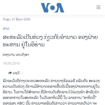
ລິ້ງ
ສຳຫລັບ
ເຂົ້າ
ວັນສຸກ, 07 ສິງຫາ 2026
ຫາ
ໂຮມເພຈ
ຂ່າວ
ຂ້າມ
ລາວ
ສະຫະລັດເປັນຫ່ວງ ກ່ຽວກັບອໍານາດ ຂອງຝ່າຍ
ຂ້າມ
ອາເມຣິກາ
ທະຫານ ຢູ່ໃນອິຣ່ານ
ຂ້າມ
ໄປ
ການເລືອກຕັ້ງ ປະທານາທີບໍດີ ສະຫະລັດ 2024
ຫາ
ທອງປານ ເທບວົງສາ
ຂ່າວ​ຈີນ
ຊອກ
19,09,2010
ຄົ້ນ
ໂລກ
ແຊຣ໌
ເອເຊຍ
ລັດຖະມົນຕີຕ່າງປະເທດສະຫະລັດ ທ່ານນາງຮິລແລຣີ ຄລິນຕັນ ສະແດງ
ອິດສະຫຼະພາບດ້ານການຂ່າວ
ຄວາມເປັນຫ່ວງ ຕໍ່ການມີອໍານາດຫລາຍ​ຂຶ້ນນັບ​ມື້ຂອງ​ຝ່າຍທະຫານຢູ່ໃນ
ຊີວິດຊາວລາວ
ອິຣ່ານ. ໃນການ​ໃຫ້ສໍາພາດ ທີ່ມີ​ການບັນທຶກພາບໄວ້ລ່ວງໜ້າ ສໍາລັບນໍາ
ອອກອາກາດ​ໃນສະຫະລັດ ໃນວັນອາທິດມື້ນີ້ ໃນ ລາຍການ “ອາທິດນີ້”
ຊຸມຊົນຊາວລາວ
ຂອງຊ່ອງ ABC ນັ້ນ ທ່ານນາງຄລິນຕັນກ່າວວ່າ ທ່ານນາງຫວັງວ່າ ຈະ