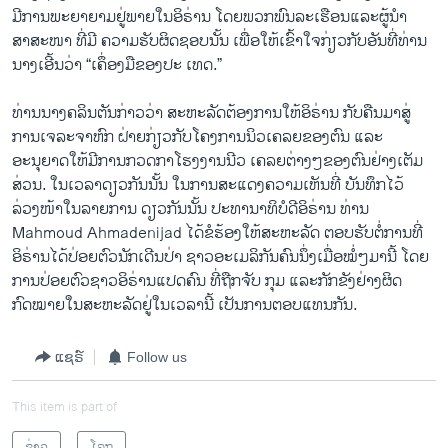
ວິທະຍາສາດ-ເທັກໂນໂລຈີ
ມີການ​ພະຍາຍາມຢູ່ພາຍໃນອິຣ່ານ ໂດຍພວກພົນລະເຮືອນແລະຜູ້ນໍາ
ສາສະໜາ ທີ່ມີ ຄວາມຮັບຜິດຊອບນັ້ນ ​ເພື່ອ​ໃຫ້​ເຂົ້າ​ໃຈ​ກ່ຽວ​ກັບອັນທີ່ທ່ານ​
ທຸລະກິດ
ນາງເອີ້ນວ່າ “ເຄຶ່ອງມືຂອງປະ ເທດ.”
ພາສາອັງກິດ
ທ່ານນາງຄລິນຕັນກ່າວວ່າ ສະຫະລັດຕ້ອງການໃຫ້ອິຣ່ານ ກັບຄືນມາສູ່
ວີດີໂອ
ການເຈລະຈາຫົກ ຝ່າຍກ່ຽວກັບໂຄງການນິວເຄລຍຂອງຕົນ ແລະ
ສຽງ
ອະນຸຍາດໃຫ້ມີ​ການກວດກາໂຮງງານນີວ ເຄລຍຕ່າງໆຂອງຕົນຢ່າງເຕັມ
ສ່ວນ. ໃນເວລາດຽວກັນນັ້ນ ໃນການສະແດງຄວາມເຫັນທີ່ ບັນທຶກໄວ້
ລາຍການກະຈາຍສຽງ
ລ່ວງໜ້າໃນລາຍການ ດຽວກັນນັ້ນ ປະທານາທິບໍດີອິຣ່ານ ທ່ານ
ຕິດຕາມພວກເຮົາ ທີ່
Mahmoud Ahmadenijad ໄດ້ຂໍຮ້ອງໃຫ້ສະຫະລັດ ຕອບຮັບຕໍ່ການທີ່
ລາຍງານ
ອິຣ່ານໄດ້ປ່ອຍຕົວນັກເດີນປ່າ ຊາວອະເມລິກັນຄົນນຶ່ງເມື່ອໝໍ່ໆມານີ້ ໂດຍ
ການປ່ອຍຕົວຊາວອິຣ່ານແປດຄົນ ທີ່ຖືກຈັບ ກຸມ ແລະກັກຂັງຢ່າງຜິດ
ກົດໝາຍໃນສະຫະລັດຢູ່ໃນເວລານີ້ ເປັນການຕອບແທນກັນ.
ພາສາຕ່າງໆ
ແຊຣ໌
Follow us
This item is part of
ຂ່າວ
ໂລກ