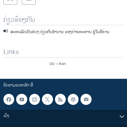
ກ່ຽວຂ້ອງກັນ
ສະຫະລັດເປັນຫ່ວງ ກ່ຽວກັບອໍານາດ ຂອງຝ່າຍທະຫານ ຢູ່ໃນອິຣ່ານ
Links
Us – Iran
ຕິດຕາມພວກເຮົາ ທີ່
ເບິ່ງ