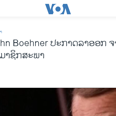
ກາ
John Boehner ປະກາດລາອອກ 
ະມາຊິກສະພາ