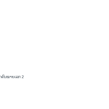
ບຸກຄົນໝາຍເລກ 2