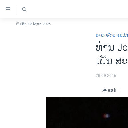
ລິ້ງ
ສຳຫລັບ
ເຂົ້າ
ຄົ້ນຫາ
ວັນເສົາ, 08 ສິງຫາ 2026
ໂຮມເພຈ
ຫາ
ສະຫະລັດອາເມຣິ
ລາວ
ຂ້າມ
ທ່ານ 
ຂ້າມ
ອາເມຣິກາ
ຂ້າມ
ການເລືອກຕັ້ງ ປະທານາທີບໍດີ ສະຫະລັດ
ເປັນ ສ
ໄປ
2024
ຫາ
ຂ່າວ​ຈີນ
ຊອກ
26,09,2015
ຄົ້ນ
ໂລກ
ແຊຣ໌
ເອເຊຍ
ອິດສະຫຼະພາບດ້ານການຂ່າວ
ຊີວິດຊາວລາວ
ຊຸມຊົນຊາວລາວ