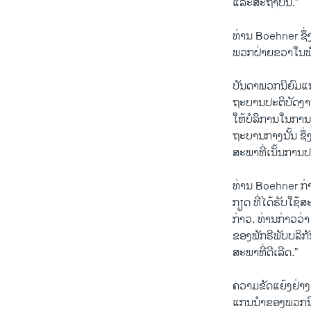
​ແລະ​ສະ​ຖາ​ບັນ.”​
​ທ່ານ Boehner ຊຶ່ງ
ພວກຝ່າຍຂວາ​ໃນພັກ
ບັນ​ດາ​ພວກນິຍົມແນ
ຖະບານປະຕິບັດ​ງານໄ
ໃຫ້ບໍລິການໃນການຄ
ຖະບານ​ກາງນັ້ນ ຊຶ່
ສະພາທີ່ເນັ້ນການປະ
ທ່ານ Boehner ກ່າວ​
ກຽດ ທີ່​ໄດ້​ຮັບ​ໃຊ
ກ່າວ. ທ່ານ​ກ່າວ​
ຂອງ​ພັກຣີພັບບລິ​
ສະພາ​ທີ່​ດີ​ເລີດ.”
ຄວາ​ມ​ຂັດແຍ້ງຢ່າງ
​ແກນ​ນຳຂອງ​ພວກນິຍ