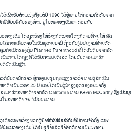
ໄດ້ເຂົ້າຮັບຕໍາແໜ່ງຕັ້ງແຕ່​ປີ 1990 ​ໄດ້​ຢູ່​ພາຍໃຕ້​ຄວາມ​ກົດ​ດັນ​ຈາກ
ຣີພັບ​ບລິ​ກັນຂອງ​ທ່ານ ​ຢູ່ໃນ​ຫລາຍໆ​ບັນຫາ ດ້ວຍກັນ.
ວທາງ​ເດີມ ​ໄດ້​ຮຽກ​ຮ້ອງ​ໃຫ້​ຮ່າງ​ກົດ​ໝາຍໃດໆກໍຕາມທີ່ຈະໃຫ້ ​ລັດ
ດ້ກາຍເສັ້ນ​ຕາຍ​ໃນວັນ​ພຸດຈະມານີ້ ກ່ຽວກັບ​ງົບປະ​ງານທີ່ຈະຕັດ
ຸມກຳເນີດຂອງກຸ່ມ Planned Parenthood ທີ່​ໄດ້​ຮັບ​ທຶນ​ຈາກລັດ
ງເປັນ​ການ​ໂຕ້​ຖຽງທີ່ໄດ້ຮັບການ​ປະຕິ​ເສດ ​ໂດຍບັນດາສະມາຊິກ
ຕິບັດເປັນຫຼັກ.
ຕໍ່​ບັນດາ​ນັກ​ຂ່າວ ຢູ່​ກອງ​ປະຊຸມ​ຖະແຫຼງຂ່າວວ່າ ທ່ານຮູ້ສຶກເປັນ
້ສະພາ​ຕ່ຳເປັນ​ເວລາ 25 ປີ ​ແລະໄດ້ເປັນ​ຜູ້ນຳສູງສຸດຂອງສະພາດັ່ງ
ວ່າ ສະມາຊິກສະພາຕ່ຳຈາກລັດ California ທ່ານ Kevin McCarthy ຊຶ່ງເປັນ
ກັນໃນສະພາຕ່ຳ ຈະ “​ເປັນ​ປະທານ
ດຸເດືອດ​ລະຫວ່າງພວກ​ຜູ້ນຳພັກຣີພັບ​ບລິ​ກັນທີ່ມີການຈັດຕັ້ງ ​ແລະ
ົມແນວທາງເດີມ ​ໄດ້ຂົ່ມຂູ່ຊຳ້ແລ້​ວຊຳ້ອີກ​ຕໍ່​ການເປັນ​ປະທານ