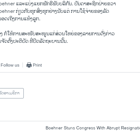
ner ​ແລະ​ແບ່ງ​ແຍກພັກຣີພັບ​ບລິ​ກັນ. ບັນດາ​ສະ​ຊິກ​ຝ່າຍຂວາ​
oehner ກ່ຽວ​ກັບ​ທຸກ​ສິ່ງ​ທຸກ​ຢ່າງ​ນັບແຕ່ ການໃຊ້ຈ່າຍຂອງລັດ
ດເຖິງ​ການ​ແທ້ງ​ລູກ.
 ​ກໍ​ໃຫ້ການ​ສະໜັບສະໜູນແກ່​ສ່ວນ​ໃຫຍ່​ຂອງ​ລາຍ​ການ​ດັ່ງ​ກ່າວ ​
ານຈັດຕັ້ງປະຕິບັດ ທີ່​ປິດ​ລັດຖະບານ​ນັ້ນ.
Follow us
Print
ັດອາເມຣິກາ
Boehner Stuns Congress With Abrupt Resignat