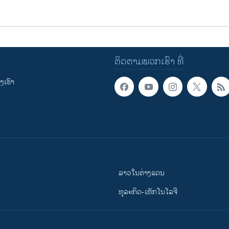
ຕິດຕາມພວກເຮົາ ທີ່
ເຮົາ
ລາວໃນຕ່າງແດນ
ທຸລະກິດ-ເທັກໂນໂລຈີ