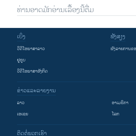
ທ່ານອາດມັກອ່ານເລື້ອງນີ້ຕື່ມ
ເບິ່ງ
ຟັງສຽງ
ວີດີໂອພາສາລາວ
ຟັງລາຍການຂອງ
ຢູທູບ
ວີດີໂອພາສາອັງກິດ
ຂ່າວແລະລາຍງານ
ລາວ
ອາເມຣິກາ
ເອເຊຍ
ໂລກ
ຕິດຕໍ່ພວກເຮົາ