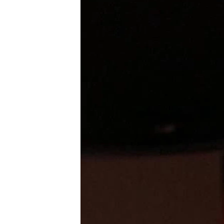
ວິທະຍາສາດ-ເທັກໂນໂລຈີ
ທຸລະກິດ
ພາສາອັງກິດ
ວີດີໂອ
ສຽງ
ລາຍການກະຈາຍສຽງ
ລາຍງານ