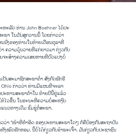
ະຫະລັດ ທ່ານ John Boehner ​ໄດ້​ປະ
ພາ ​ໃນ​ວັນ​ສຸກ​ວານ​ນີ້ ​ໂດຍກ່າວ​ວ່າ
ນັ່ງຂອງ​ທ່ານໃນ​ທ້າຍ​ເດືອນ​ຕຸລາ​ທີ່
າະວ່າ ​ຄວາມວຸ້ນວາຍທີ່ແກ່ຍາວ​ມາ ກ່ຽວ​ກັບ
ານຈະສ້າງຄວາມເສຍຫາຍທີ່ປົວແປງບໍ່
່ງເປັນສະມາຊິກສະພາຕ່ຳ ສັງກັດ​ພັກຣີ
 Ohio ກ່າວ​ວ່າ ທ່ານ​ມີ​ແຜນ​ທີ່​ຈະລາ​
ທານ​ສະພາ​ຕຳ່ໃນ ​ທ້າຍ​ປີ​ນີ້ຢູ່​ແລ້ວ
ໃຫ້​ໄວ​ຂື້ນ ​ໃນ​ຂະນະ​ທີ່​ຄວາມ​ບໍ່​ສະຫງົບ
ນ​ວທາງ​ເດີມ ຂົ່ມ​ຂູ່ຕໍ່​ສະພາ.
ວ່າ “ໜ້າ​ທີ່​ທຳ​ອິດ ຂອງປະທານ​ສະພາ​ໃດໆ ກໍ​ຄືປ້ອງ​ກັນ​ສະ​ຖາ​ບັນ
ຮົາ​ທັງ​ໝົດຮັກຫອມ. ນີ້​ບໍ່​ໄດ້​ກ່ຽວ​ກັບຂ້າພະ​ເຈົ້າ. ມັນ​ກ່ຽວ​ກັບ​ປະຊາຊົນ