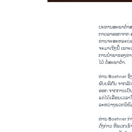
0:00
0:02:29
ປະທານ​ສະພາ​ຕຳ່ສ
ກາດ​ລາ​ອອກ​ຈາກ​ ສະ
ທ່ານ​ຈະສະຫລະບ່ອນ​
ຈະ​ມາ​ເຖິງ​ນີ້ ​ເພ
ການ​ນຳ​ພາຂອງ​ທ່
ໄດ້ ​ຕໍ່ສະພາຕ່ຳ.
ທ່ານ Boehner ​ຊຶ
ພັບ​ບລິ​ກັນ ຈາກລັດ
ອອກ ​ຈາກການ​ເປັນປະ
​ແຕ່​ໄດ້​ເລື່ອນ​ເວລາ
​ລະຫວ່າງພວກນິຍົມ​ແ
ທ່ານ Boehner ກ່າວ
​ດັ່ງ​ກ່າວ ທີ່​ພວກ​ເ