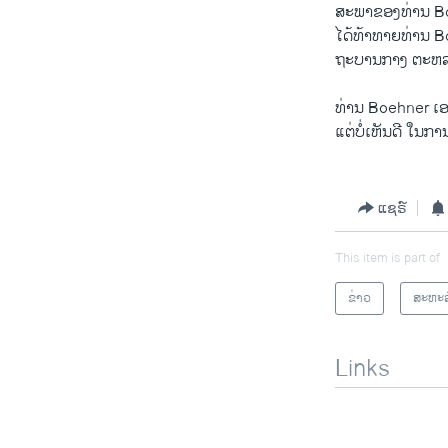
ສະພາຂອງ​ທ່ານ Boeh
ໄດ້​ທ້າ​ທາຍ​ທ່ານ B
ຖະບານ​ກາງ ​ຕະຫລອ
ທ່ານ Boehner ​ເອງ
ແຕ່​ບໍ່​ເຫັນ​ດີ ໃນ​ກ
ແຊຣ໌
This item is part of
ຂ່າວ
ສະຫະລ
Links