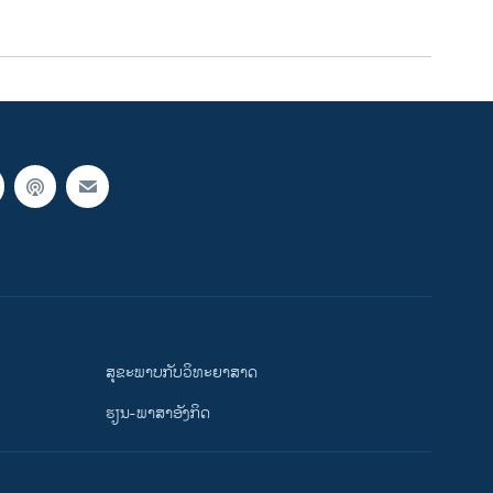
ສຸຂະພາບກັບວິທະຍາສາດ
ຮຽນ-ພາສາອັງກິດ