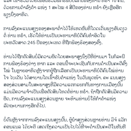
ແລະ ເຂົ້າຮ່ວມໂດຍເພື່ອນຮ່ວມພັກຣີພັບບລີກັນຂອງທ່ານ ທຣຳ 10 ຄົນ,
ດ້ວຍການດຳລົງຕຳ ແໜ່ງ 1 ສະໄໝ 4 ສີ່ປີຂອງທ່ານ ທຣຳ ຍັງເຫຼືອອີກ
ພຽງນຶ່ງອາທິດ.
ການລົງຄະແນນສຽງຂອງສະພາຕໍ່າໄດ້ໃຫ້ເຫດຜົນທີ່ໂດດເດັ່ນພຽງອັນດຽວ
ຕໍ່ ທ່ານ ທຣຳ, ເຮັດໃຫ້ທ່ານເປັນປະທານາທິບໍດີຄົນທຳອິດໃນ
ປະຫວັດສາດ 245 ປີຂອງປະເທດ ທີ່ຖືກຟ້ອງຮ້ອງສອງຄັ້ງ.
ທ່ານໄດ້ຖືກຕັດສິນບໍ່ມີຄວາມຜິດໂດຍສະພາສູງນຶ່ງປີທີ່ຜ່ານມາ ໃນກໍລະນີ
ການຟ້ອງຮ້ອງຕ່າງ ຫາກ ແລະ ຕອນນີ້ຈະປະເຊີນກັບການດຳເນີນຄະດີຄັ້ງ
ໃໝ່ ໃນຫຼາຍອາທິດຫຼັງຈາກຜູ້ຖືກເລືອກເປັນປະທານາທິບໍດີຄົນໃໝ່ທ່ານ
ໂຈ ໄບເດັນ ໄດ້ສາບານໂຕເຂົ້າຮັບຕຳແໜ່ງ ໃນວັນພຸດໜ້າ. ຄະ ແນນສຽງ
ສອງສ່ວນສາມໃນສະພາສູງທີ່ມີຄວາມແຕກແຍກກັນທາງການເມືອງນັ້ນ
ແມ່ນມີຄວາມຈຳເປັນເພື່ອຕັດສິນໂທດຕໍ່ທ່ານ ທຣຳ. ຖ້າຖືກຕັດສິນມີຄວາມ
ຜິດ, ການລົງຄະແນນສຽງສ່ວນຫຼາຍ ຈະຫ້າມທ່ານບໍ່ໃຫ້ກຳຕຳແໜ່ງ
ລັດຖະບານກາງອີກຕໍ່ໄປ.
ບໍ່ດົນຫຼັງຈາກການລົງຄະແນນສຽງນັ້ນ, ຜູ້ນຳສຽງສ່ວນຫຼາຍທ່ານ ມິຈ໌ ແມັກ
ຄອນແນລ ໄດ້ປະຕິ ເສດເຖິງຄວາມເປັນໄປໄດ້ທີ່ຈະດຳເນີນຄະດີໃນທັນທີ