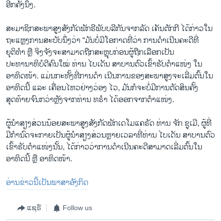
ອີກຄັ້ງນຶ່ງ.
ສະມາຊິກສະພາສູງສັງກັດພັກຣີພັບບລີກັນຈາກລັດ ເຄັນຕັກກີ ໄດ້ກ່າວໃນ
ຖະແຫຼງການສະບັບນຶ່ງວ່າ “ມັນບໍ່ມີໂອກາດທີ່ວ່າ ການດຳເນີນຄະດີທີ່
ຍຸຕິທຳ ຫຼື ຈິງຈັງຈະສາມາດຖືກສະຫຼຸບກ່ອນຜູ້ຖືກເລືອກເປັນ
ປະທານາທິບໍດີຄົນໃໝ່ ທ່ານ ໄບເດັນ ສາບານຕົວເຂົ້າຮັບຕຳແໜ່ງ ໃນ
ອາທິດໜ້າ. ແມ່ນກະທັ້ງທີ່ການດຳ ເນີນການຂອງສະພາສູງຈະເລີ່ມຕົ້ນໃນ
ອາທິດນີ້ ແລະ ເຄື່ອນໄຫວຢ່າງວ່ອງ ໄວ, ມັນກໍຈະບໍ່ມີການຕັດສິນຄັ້ງ
ສຸດທ້າຍຈົນກວ່າຫຼັງຈາກທ່ານ ທຣຳ ໄດ້ອອກຈາກຕຳແໜ່ງ.
ຜູ້ນຳສຽງສ່ວນນ້ອຍສະພາສູງສັງກັດພັກເດໂມແຄຣັດ ທ່ານ ຈັກ ຊູເມີ, ຜູ້ທີ່
ມີກຳນົດຈະກາຍເປັນຜູ້ນຳສຽງສ່ວນຫຼາຍເວລາທີ່ທ່ານ ໄບເດັນ ສາບານຕົວ
ເຂົ້າຮັບຕຳແໜ່ງນັ້ນ, ໄດ້ກ່າວວ່າການດຳເນີນຄະດີສາມາດເລີ່ມຕົ້ນໃນ
ອາທິດນີ້ ຫຼື ອາທິດໜ້າ.
ອ່ານຂ່າວນີ້ເປັນພາສາອັງກິດ
ແຊຣ໌
Follow us