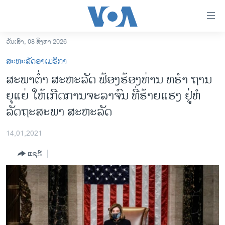
ລິ້ງ
ສຳຫລັບ
ເຂົ້າ
ວັນເສົາ, 08 ສິງຫາ 2026
ຫາ
ໂຮມເພຈ
ສະຫະລັດອາເມຣິກາ
ຂ້າມ
ລາວ
ສະພາຕໍ່າ ສະຫະລັດ ຟ້ອງຮ້ອງທ່ານ ທຣຳ ຖານ
ຂ້າມ
ອາເມຣິກາ
ຍຸແຍ່ ໃຫ້ເກີດການຈະລາຈົນ ທີ່ຮ້າຍແຮງ ຢູ່ຫໍ
ຂ້າມ
ໄປ
ການເລືອກຕັ້ງ ປະທານາທີບໍດີ ສະຫະລັດ 2024
ລັດຖະສະພາ ສະຫະລັດ
ຫາ
ຂ່າວ​ຈີນ
ຊອກ
14,01,2021
ຄົ້ນ
ໂລກ
ແຊຣ໌
ເອເຊຍ
ອິດສະຫຼະພາບດ້ານການຂ່າວ
ຊີວິດຊາວລາວ
ຊຸມຊົນຊາວລາວ