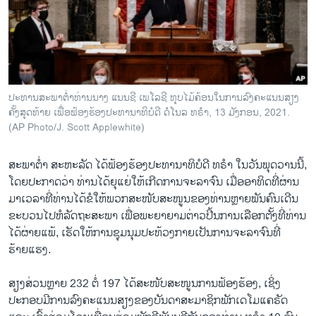
ວິທະຍາສາດ-ເທັກໂນໂລຈີ
ທຸລະກິດ
ພາສາອັງກິດ
ວີດີໂອ
ປະທານສະພາຕໍ່າທ່ານນາງ ແນນຊີ ເພໂລຊີ ທຸບໄມ້ຄ້ອນໃນການລົງຄະແນນສຽງ
ສຽງ
ຄັ້ງສຸດທ້າຍ ເພື່ອຟ້ອງຮ້ອງປະທານາທິບໍດີ ດໍໂນລ ທຣຳ, 13 ມັງກອນ, 2021.
(AP Photo/J. Scott Applewhite)
ລາຍການກະຈາຍສຽງ
ຕິດຕາມພວກເຮົາ ທີ່
ສະພາຕໍ່າ ສະຫະລັດ ໄດ້ຟ້ອງຮ້ອງປະທານາທິບໍດີ ທຣຳ ໃນວັນພຸດວານນີ້,
ລາຍງານ
ໂດຍປະກາດວ່າ ທ່ານໄດ້ຍຸແຍ່ໃຫ້ເກີດການຈະລາຈົນ ເມື່ອອາທິດທີ່ຜ່ານ
ມາເວລາທີ່ທ່ານໄດ້ຂໍໃຫ້ພວກສະໜັບສະໜູນຂອງທ່ານຫຼາຍພັນຄົນເດີນ
ຂະບວນໄປຫໍລັດຖະສະພາ ເພື່ອພະຍາຍາມຕ່າວປີ້ນການເລືອກຕັ້ງທີ່ທ່ານ
ພາສາຕ່າງໆ
ໄດ້ຜ່າຍແພ້, ເຮັດໃຫ້ການຊຸມນຸມປະທ້ວງກາຍເປັນການຈະລາຈົນທີ່
ຮ້າຍແຮງ.
ສຽງສ່ວນຫຼາຍ 232 ຕໍ່ 197 ໄດ້ສະໜັບສະໜູນການຟ້ອງຮ້ອງ, ເຊິ່ງ
ປະກອບມີການລົງຄະແນນສຽງຂອງບັນດາສະມາຊິກພັກເດໂມແຄຣັດ