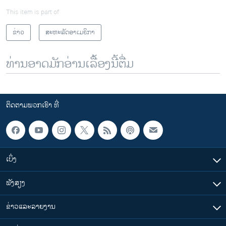
This item is part of
ຂ່າວ
ສະຫະລັດອາເມຣິກາ
ທ່ານອາດມັກອ່ານເລື້ອງນີ້ຕື່ມ
ຕິດຕາມພວກເຮົາ ທີ່
ເບິ່ງ
ຟັງສຽງ
ຂ່າວແລະລາຍງານ