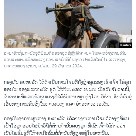
ວິທະຍາສາດ-ເທັກໂນໂລຈີ
ທຸລະກິດ
ພາສາອັງກິດ
ວີດີໂອ
ສຽງ
ສະ​ມາ​ຊິກ​ກຸ່ມ​ກະ​ບົດ​ຮູ​ຕິ​ພ້ອມ​ດ້ວຍ​ອາ​ວຸດ​ຂີ່ຫຼັງ​ລົດ​ກະ​ບະ ໃນ​ລະ​ຫວ່າງ​ການ​ເດີນ​
ສວນ​ສະ​ໜາມ​ເພື່ອ​ສະ​ແດງ​ຄວາມ​ສາ​ມັກ​ຄີ​ກັບ​ຊາວ ປາ​ແລັ​ສ​ໄຕ​ນ໌​ໃນ​ເຂດ​ກາ​ຊາ,
ລາຍການກະຈາຍສຽງ
ຕິດຕາມພວກເຮົາ ທີ່
ນະ​ຄອນຫຼວງ ຊາ​ນາ​, ເຢ​ເມນ, 29 ມັງ​ກອນ 2024.
ລາຍງານ
ກອງ​ທັບ ສະ​ຫະ​ລັດ ໄດ້​ດຳ​ເນີນ​ການ​ໂຈມ​ຕີ​ຄັ້ງຫຼ້າ​ສຸດ​ຂອງ​ເຂົາ​ເຈົ້າ​ ໃສ່​ລູກ​
ສອນ​ໄຟ​ຂອງ​ພວກ​ກະ​ບົດ ຮູ​ຕີ ໃກ້​ກັບ​ປະ​ເທດ ເຢ​ເມນ ເມື່ອ​ວັນ​ຈັນ​ວານນີ້,
ພາສາຕ່າງໆ
ໃນ​ຂະ​ນະ​ທີ່​ພວກ​ຫົວ​ຮຸນ​ແຮງ​ທີ່​ໄດ້​ຮັບ​ການ​ໜູນຫຼັງ​ໂດຍ ອີ​ຣ່ານ ສືບ​ຕໍ່​ຂົ່ມ​ຂູ່​
ເສັ້ນ​ທາງ​ການ​ຂົນ​ສົ່ງ​ໃນ​ທະ​ເລ​ແດງ ແລະ ອ່າວ​ທະ​ເລ ເອ​ເດັນ.
ກອງ​ບັນ​ຊາ​ການ​ສູນກາງ ສະ​ຫະ​ລັດ ໄດ້​ລາຍ​ງານ​ການ​ໂຈມ​ຕີ​ຕ່າງໆ​ທີ່​ແນ​
ເປົ້າ​ໃສ່ລູກ​ສອນ​ໄຟ​ນຳ​ວິ​ຖີ​ຕໍ່​ຕ້ານ​ກຳ​ປັ່ນ​ສອງ​ລູກ ທີ່​ເຂົາ​ເຈົ້າ​ໄດ້​ກ່າວ​ວ່າ​
ເປັນ​ໄພ​ຂົ່ມ​ຂູ່​ທີ່​ໃກ້​ຈະ​ເກີດ​ຂຶ້ນຕໍ່​ກຳ​ປັ່ນ​ທັງຫຼາຍ​ຢູ່​ໃນ​ພາກ​ພື້ນ.