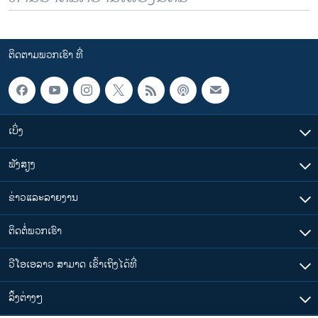
ຕິດຕາມພວກເຮົາ ທີ່
ເບິ່ງ
ຟັງສຽງ
ຂ່າວແລະລາຍງານ
ຕິດຕໍ່ພວກເຮົາ
ວີໂອເອລາວ ສາມາດ ເຂົ້າເຖິງໄດ້ທີ່
​ລິ້ງ​ຕ່າງໆ