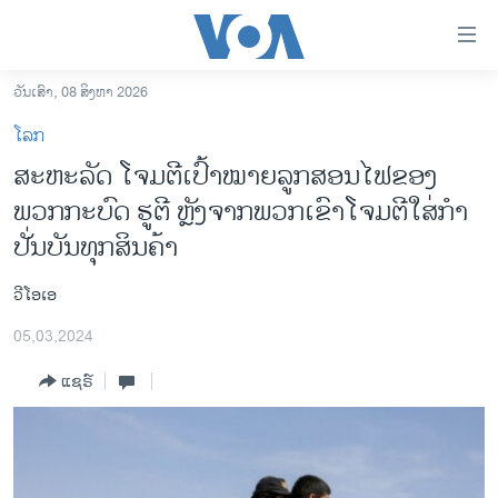
ລິ້ງ
ສຳຫລັບ
ເຂົ້າ
ວັນເສົາ, 08 ສິງຫາ 2026
ຫາ
ໂຮມເພຈ
ໂລກ
ຂ້າມ
ລາວ
ສະ​ຫະ​ລັດ ໂຈມ​ຕີ​ເປົ້າ​ໝາຍ​ລູກ​ສອນ​ໄຟ​ຂອງ​
ຂ້າມ
ອາເມຣິກາ
ພວກ​ກະ​ບົດ ຮູ​ຕີ ຫຼັງ​ຈາກ​ພວກເຂົາ​ໂຈມ​ຕີ​ໃສ່​​ກຳ​
ຂ້າມ
ໄປ
ການເລືອກຕັ້ງ ປະທານາທີບໍດີ ສະຫະລັດ 2024
ປັ່ນບັນທຸກສິນຄ້າ
ຫາ
ຂ່າວ​ຈີນ
ຊອກ
ວີໂອເອ
ຄົ້ນ
ໂລກ
05,03,2024
ເອເຊຍ
ແຊຣ໌
ອິດສະຫຼະພາບດ້ານການຂ່າວ
ຊີວິດຊາວລາວ
ຊຸມຊົນຊາວລາວ