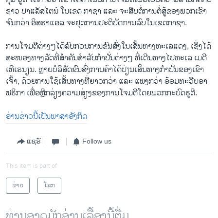
ຊາວ ປາ​ແລັ​ສ​ໄຕ​ນ໌ ໃນ​ເຂດ ກາ​ຊາ ແລະ ຈະ​ສືບ​ຕໍ່​ການ​ຕໍ່​ສູ້​ຂອງ​ພວກ​ເຂົາ​
ຈົນ​ກວ່າ ອິ​ສ​ຣາ​ແອ​ລ ຈະ​ຢຸດ​ການ​ປະ​ຕິ​ບັດ​ການ​ລົບໃນ​ເຂດ​ກາ​ຊາ.
ການ​ໂຈມ​ຕີ​ຕ່າງໆ​ໄດ້​ລົບ​ກວນ​ການ​ຂົນ​ສົ່ງ​ໃນ​ເສັ້ນ​ທາງ​ທະ​ເລ​ແດງ, ເຊິ່ງ​ໄດ້​
ສະ​ໜອງ​ທາງ​ລັດ​ທີ່​ສຳ​ຄັນ​ສຳ​ລັບ​ກຳ​ປັ່ນ​ຕ່າງໆ ​ທີ່​ເດີນ​ທາງ​ໄປ​ທະ​ເລ ເມ​ດີ​
ເທີ​ເຣ​ນຽນ. ຫຼາຍ​ບໍ​ລິ​ສັດ​ຂົນ​ສົ່ງ​ການ​ຄ້າ​ໄດ້​ປ່ຽນເ​ສັ້ນ​ທາງ​ກຳ​ປັ່ນ​ຂອງ​ເຂົາ​
ເຈົ້າ, ດ້ວຍ​ການ​ໃຊ້​ເສັ້ນ​ທາງ​ທີ່​ຍາວກວ່າ ແລະ ແພງກວ່າ ​ອ້ອມ​ທະ​ວີບ​ອາ​
ຟ​ຣິ​ກາ ເພື່ອຫຼີກ​ລ່ຽງ​ຄວາມ​ສ່ຽງ​ຂອງ​ການ​ໂຈມ​ຕີ​ໂດຍ​ພວກ​ກະ​ບົດ​ຮູ​ຕີ.
ອ່ານ​ຂ່າວນີ້​ເປັນ​ພາ​ສາ​ອັງ​ກິດ
ແຊຣ໌
Follow us
This item is part of
ຂ່າວ
ໂລກ
ທ່ານອາດມັກອ່ານເລື້ອງນີ້ຕື່ມ