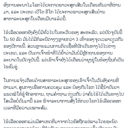
ອົງການອະນາໄມໂລກໄດ້ປະກາດພາວະສຸກເສີນໃນເດືອນທັນວາທີ່ຜ່ານ
ມາ, ແລະ ປະເທດ ເປີໂຕ ຣີໂກ ໄດ້ປະກາດພາວະສຸກເສີນດ້ານ
ສາທາລະນະສຸກໃນເດືອນມີນາແລ້ວນີ້.
ໄຂ້ເລືອດອອກຍັງຄົງບໍ່ມີທົ່ວໄປໃນທະວີບຂອງ ສະຫະລັດ, ແຕ່ປັດຈຸບັນນີ້
ໃນ 50 ລັດ ມັນໄດ້ມີກໍລະນີຕ່າງໆຫຼາຍກວ່າ 3 ເທົ່າຂອງຈຸດເວລາດຽວກັນ
ຂອງປີກາຍນີ້. ສ່ວນຫຼາຍແມ່ນການຕິດເຊື້ອທີ່ນັກເດີນທາງໄດ້ໄປຕ່າງ
ປະເທດ, ແລະ ບັນດາເຈົ້າໜ້າທີ່ໄດ້ຢ້ຳວ່າມັນບໍ່ມີຫຼັກຖານຂອງການ
ລະບາດໃນປັດຈຸບັນນີ້. ແຕ່ເຂົາເຈົ້າຍັງໄດ້ເຕືອນວ່າຍຸງຢູ່ໃນທ້ອງຖິ່ນກໍເປັນ
ໄພຂົ່ມຂູ່.
ໃນການແຈ້ງເຕືອນດ້ານສາທາລະນະສຸກຂອງເຂົາເຈົ້າໃນວັນອັງຄານທີ່
ຜ່ານມາ, ສູນກາງເພື່ອການຄວບຄຸມ ແລະ ປ້ອງກັນໂຣກ ໄດ້ຊີ້ນຳບັນດາ
ແພດໝໍໃຫ້ຮູ້ຈັກອາການ, ຖາມຄຳຖາມ ກ່ຽວກັບ ວ່າຄົນໄຂ້ໄດ້ເດີນທາງໄປ
ໃສເມື່ອບໍ່ດົນມານີ້ ແລະ ພິຈາລະນາການສັ່ງໃຫ້ກວດໂຣກໄຂ້ເລືອດອອກ
ເວລາທີ່ມີຄວາມເໝາະສົມ.
ໄຂ້ເລືອດອອກແມ່ນມີສາເຫດທີ່ມາຈາກໄວຣັສຖືກແຜ່ລາມໂດຍຊະນິດ