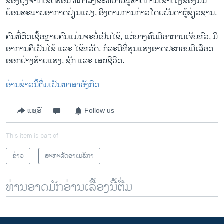
ຂອງຍຸງຈາກເຂດຮ້ອນ ທີ່ກຳລັງຂະຫຍາຍພູສາດການເຂົ້າເຖິງຂອງມັນ
ຍ້ອນສະພາບອາກາດປ່ຽນແປງ, ອີງຕາມການກ່າວໂດຍບັນດາຜູ້ຊ່ຽວຊານ.
ຄົນທີ່ຕິດເຊື້ອຫຼາຍຄົນແມ່ນຈະບໍ່ເປັນໄຂ້, ແຕ່ບາງຄົນມີອາການເຈັບຫົວ, ມີ
ອາການຄືເປັນໄຂ້ ແລະ ໄຂ້ຫວັດ. ກໍລະນີທີ່ຮຸນແຮງອາດປະກອບມີເລືອດ
ອອກຢ່າງຮ້າຍແຮງ, ຊັກ ແລະ ເສຍຊີວິດ.
ອ່ານ​ຂ່າວນີ້​ຕື່ມ​ເປັນ​ພາ​ສາ​ອັງ​ກິດ
ແຊຣ໌
Follow us
This item is part of
ຂ່າວ
ສະຫະລັດອາເມຣິກາ
ທ່ານອາດມັກອ່ານເລື້ອງນີ້ຕື່ມ