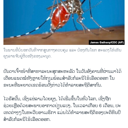
ວິທະຍາສາດ-ເທັກໂນໂລຈີ
ທຸລະກິດ
ພາສາອັງກິດ
ວີດີໂອ
ສຽງ
ໃນ​ພາບ​ທີ່ບໍ່​ບອກວັນ​ທີຈາກ​ສູນ​ກາງ​ຄວບ​ຄຸມ ແລະ ປ້ອງ​ກັນ​ໂຣກ ສະ​ແດງ​ໃຫ້​ເຫັນ​
ຍຸງ​ລາຍ​ຈັບ​ຢູ່​ຜິວ​ໜັງ​ຂອງ​ມະ​ນຸດ.
ລາຍການກະຈາຍສຽງ
ຕິດຕາມພວກເຮົາ ທີ່
ລາຍງານ
ບັນດາເຈົ້າໜ້າທີ່ສາທາລະນະສຸກສະຫະລັດ ໃນວັນອັງຄານທີ່ຜ່ານມາໄດ້
ເຕືອນແພດໝໍທັງຫຼາຍໃຫ້ກຽມພ້ອມສຳລັບກໍລະນີໄຂ້ເລືອດອອກ ໃນ
ຂະນະທີ່ພະຍາດເຂດຮ້ອນດັ່ງກ່າວໄດ້ທຳລາຍສະຖິຕິສາກົນ.
ພາສາຕ່າງໆ
ໄວຣັສນັ້ນ, ເຊິ່ງແຜ່ລາມໂດຍຍຸງ, ໄດ້ເພີ່ມຂຶ້ນໃນທົ່ວໂລກ, ເຊິ່ງຖືກ
ຊ່ວຍເຫຼືອດ້ວຍສະພາບອາກາດປ່ຽນແປງ. ໃນເວລາເກືອບ 6 ເດືອນ, ປະ
ເທດຕ່າງໆໃນທະວີບອາເມຣິກາ ແມ່ນໄດ້ທຳລາຍສະຖິຕິຂອງປະຕິທິນປີ
ສຳລັບກໍລະນີໄຂ້ເລືອດອອກ.