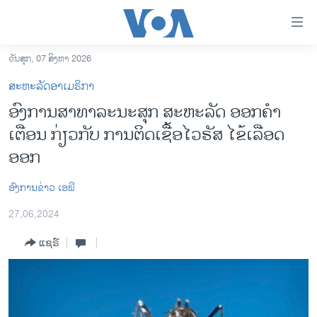
ລິ້ງ
ສຳຫລັບ
ເຂົ້າ
ວັນສຸກ, 07 ສິງຫາ 2026
ຫາ
ໂຮມເພຈ
ສະຫະລັດອາເມຣິກາ
ຂ້າມ
ລາວ
​ອົງ​ການ​ສາ​ທາ​ລະ​ນະ​ສຸກ ສະ​ຫະ​ລັດ ອອກ​ຄຳ​
ຂ້າມ
ອາເມຣິກາ
ເຕືອນ ກ່ຽວ​ກັບ ການ​ຕິດ​ເຊື້ອ​ໄວ​ຣັ​ສ ໄຂ້​ເລືອດ​
ຂ້າມ
ໄປ
ການເລືອກຕັ້ງ ປະທານາທີບໍດີ ສະຫະລັດ 2024
ອອກ
ຫາ
ຂ່າວ​ຈີນ
ຊອກ
​ອົງ​ການ​ຂ່າວ ເອ​ພີ
ຄົ້ນ
ໂລກ
27,06,2024
ເອເຊຍ
ແຊຣ໌
ອິດສະຫຼະພາບດ້ານການຂ່າວ
ຊີວິດຊາວລາວ
ຊຸມຊົນຊາວລາວ