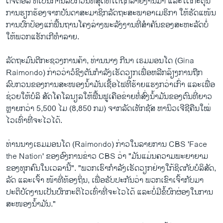
ດິຈິຕອລ ທີ່ເປັນການລົບກວນທີ່ສຸດທີ່ໄດ້ຖືກລາຍງານມາ ແລະໄດ້ກະຕຸ້ນ
ການຮຽກຮ້ອງຈາກບັນດາສະມາຊິກລັດຖະສະພາອາເມຣິກາ ໃຫ້ຮັດແໜ້ນ
ການປົກປ້ອງແກ່ພື້ນຖານໂຄງລ່າງພະລັງງານທີ່ສຳຄັນຂອງສະຫະລັດບໍ່
ໃຫ້ພວກແຮັກເກີທໍາລາຍ.
ລັດຖະມົນຕີກະຊວງການຄ້າ, ທ່ານນາງ ກີນາ ເຣມມອນໂດ (Gina
Raimondo) ກ່າວວ່າວໍຊິງຕັນກຳລັງເຮັດວຽກເພື່ອຫລີກລ້ຽງການຖືກ
ລົບກວນຂອງການສະໜອງນໍ້າມັນເຊື້ອໄຟທີ່ຮ້າຍແຮງກວ່າເກົ່າ ແລະເພື່ອ
ຊ່ວຍໃຫ້ບໍລິ ສັດໂຄໂລນຽລໃຫ້ຟື້ນຟູເຄືອຂ່າຍທໍ່ສົ່ງນໍ້າມັນຂອງຕົນທີ່ຍາວ
ຫຼາຍກວ່າ 5,500 ໄມ (8,850 ກມ) ຈາກລັດເທັກຊັສ ຫານິວເຈີຊີຄືນໃໝ່
ໄວເທົ່າທີ່ຈະໄວໄດ້.
ທ່ານນາງເຣມມອນໂດ (Raimondo) ກ່າວໃນລາຍການ CBS 'Face
the Nation' ຂອງອົງການຂ່າວ CBS ວ່າ "ມັນແມ່ນຄວາມພະຍາຍາມ
ຂອງທຸກຄົນໃນເວລານີ້". "ພວກເຮົາກໍາລັງເຮັດວຽກຢ່າງໃກ້ຊິດກັບບໍລິສັດ,
ລັດ ແລະເຈົ້າ ໜ້າທີ່ທ້ອງຖິ່ນ, ເພື່ອຮັບປະກັນວ່າ ພວກເຂົາເຈົ້າກັບມາ
ປະຕິບັດງານເປັນປົກກະຕິໄວເທົ່າທີ່ຈະໄວໄດ້ ແລະບໍ່ມີຂໍ້ບົກຜ່ອງໃນການ
ສະໜອງນໍ້າມັນ."