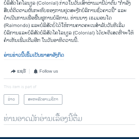
ບໍລິສັດໂຄໂລນຽລ (Colonial) ກ່າວໃນວັນເສົາຜ່ານມານີ້ວ່າຕົນ "ກໍາລັງ
ສືບຕໍ່ຕິດຕາມຜົນກະທົບຂອງການຢຸດສະງັກບໍລິການຊົ່ວຄາວນີ້" ແລະ
ດຳເນີນການເພື່ອຟື້ນຟູການບໍລິການ. ທ່ານນາງ ເຣມມອນໂດ
(Raimondo) ແລະບໍລິສັດບໍ່ໄດ້ໃຫ້ການຄາດຄະເນສຳລັບວັນທີເລີ່ມ
ບໍລິການແລະບໍລິສັດບໍລິສັດໂຄໂລນຽລ (Colonial) ໄດ້ປະຕິເສດທີ່ຈະໃຫ້
ຄຳເຫັນເພີ່ມເຕີມອີກ ໃນວັນອາທິດວານນີ້.
ອ່ານຂ່າວນີ້ເພີ້ມເປັນພາສາອັງກິດ
ແຊຣ໌
Follow us
This item is part of
ຂ່າວ
ສະຫະລັດອາເມຣິກາ
ທ່ານອາດມັກອ່ານເລື້ອງນີ້ຕື່ມ