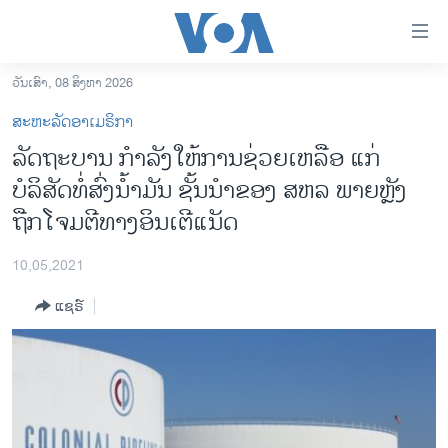
ລິ້ງ
ສຳຫລັບ
ເຂົ້າ
ວັນເສົາ, 08 ສິງຫາ 2026
ຫາ
ໂຮມເພຈ
ສະຫະລັດອາເມຣິກາ
ຂ້າມ
ລາວ
ລັດຖະບານ ກໍາລັງໃຫ້ການຊ່ວຍເຫລືອ ແກ່
ຂ້າມ
ອາເມຣິກາ
ບໍລິສັດທໍ່ສົ່ງນໍ້າມັນ ຊັ້ນນຳຂອງ ສຫລ ພາຍຫຼັງ
ຂ້າມ
ໄປ
ການເລືອກຕັ້ງ ປະທານາທີບໍດີ ສະຫະລັດ 2024
ຖືກໂຈມຕີທາງອິນເຕີແນັດ
ຫາ
ຂ່າວ​ຈີນ
ຊອກ
10,05,2021
ຄົ້ນ
ໂລກ
ແຊຣ໌
ເອເຊຍ
ອິດສະຫຼະພາບດ້ານການຂ່າວ
ຊີວິດຊາວລາວ
ຊຸມຊົນຊາວລາວ