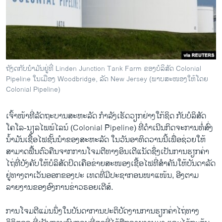
ວິທະຍາສາດ-ເທັກໂນໂລຈີ
ທຸລະກິດ
ພາສາອັງກິດ
ວີດີໂອ
ຖັງດກັບນໍາມັນຢູ່ທີ່ Linden Junction Tank Farm ຂອງບໍລິສັດ Colonial
ສຽງ
Pipeline ໃນເມືອງ Woodbridge, ລັດ New Jersey (ພາບສະໜອງໃຫ້ໂດຍ
Colonial Pipeline)
ລາຍການກະຈາຍສຽງ
ຕິດຕາມພວກເຮົາ ທີ່
ເຈົ້າໜ້າທີ່ລັດຖະບານສະຫະລັດ ກຳລັງເຮັດວຽກຢ່າງໃກ້ຊິດ ກັບບໍລິສັດ
ລາຍງານ
ໂຄໂລ-ນຽລໄພພ໌ໄລນ໌ (Colonial Pipeline) ທີ່ດໍາເນີນກິດຈະການທໍ່ສົ່ງ
ນໍ້າມັນເຊື້ອໄຟຊັ້ນນຳຂອງສະຫະລັດ ໃນວັນອາທິດວານນີ້ເພື່ອຊ່ວຍໃຫ້
ສາມາດຟື້ນຕົວຄືນຈາກການໂຈມຕີທາງອິນເຕີແນັດຊຶ່ງເປັນການຮຽກຄ່າ
ພາສາຕ່າງໆ
ໄຖ່ທີ່ບັງຄັບໃຫ້ບໍລິສັດປິດເຄືອຂ່າຍສະໜອງເຊື້ອໄຟທີ່ສຳຄັນໃຫ້ບັນດາລັດ
ຢູ່ທາງຕາເວັນອອກຂອງປະ ເທດທີ່ມີປະຊາກອນໜາແໜ້ນ, ອີງຕາມ
ລາຍງານຂອງອົງການຂ່າວຣອຍເຕີສ໌.
ການໂຈມຕີແມ່ນນຶ່ງໃນບັນດາການປະຕິບັດງານການຮຽກຄ່າໄຖ່ທາງ