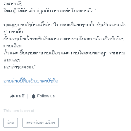
ຕະ​ການ​ລົງ​
ໂທດ ຫຼື ໃຫ້ຄຳເຫັນ ກ່ຽວກັບ ການກະທຳໃນອະນາຄົດ.”
ຖະ​ແຫຼງ​ການ​ດັ່ງກ່າວເວົ້າ​ວ່າ “ໃນ​ຂະ​ນະ​ທີ່​ລາຍ​ງານ​ນັ້ນ ຍັງ​ເປັນ​ຄວາມ​ລັບ​
ຢູ່​, ການ​ຄົ້ນ​
ພົບຂອງເຂົາເຈົ້າຈະຜັກດັນຄວາມພະຍາຍາມໃນອະນາຄົດ ເພື່ອປົກປ້ອງ
ການເລືອກ
ຕັ້ງ ແລະ ພື້ນຖານທາງການເມືອງ ແລະ ການໂຄສະນາຫາສຽງ ຈາກການ
ແຊກແຊງ
ຂອງຕ່າງປະເທດ.”
ອ່ານ​ຂ່າວນີ້​ຕື່ມ​ເປັນ​ພາ​ສາ​ອັງ​ກິດ
ແຊຣ໌
Follow us
This item is part of
ຂ່າວ
ສະຫະລັດອາເມຣິກາ