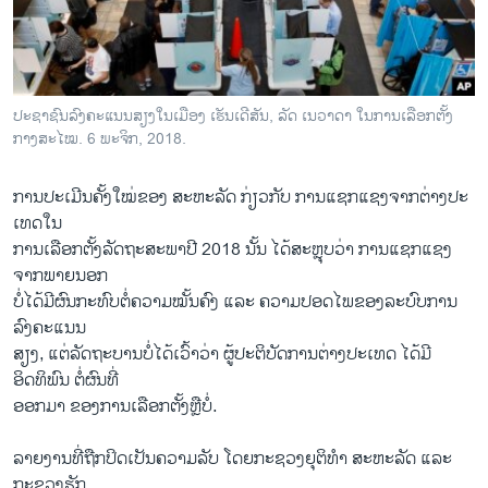
ວິທະຍາສາດ-ເທັກໂນໂລຈີ
ທຸລະກິດ
ພາສາອັງກິດ
ປະ​ຊາ​ຊົນ​ລົງ​ຄະ​ແນນ​ສຽງ​ໃນ​ເມືອງ ເຮັນ​ເດີ​ສັນ, ລັດ ເນ​ວາ​ດາ ໃນ​ການ​ເລືອກ​ຕັ້ງ​
ວີດີໂອ
ກາງ​ສະ​ໄໝ. 6 ພະ​ຈິກ, 2018.
ສຽງ
ການ​ປະ​ເມີນ​ຄັ້ງ​ໃໝ່​ຂອງ ສະ​ຫະ​ລັດ ກ່ຽວ​ກັບ ການ​ແຊກ​ແຊງ​ຈາກ​ຕ່າງ​ປະ​
ລາຍການກະຈາຍສຽງ
ເທດ​ໃນ​
ຕິດຕາມພວກເຮົາ ທີ່
ການເລືອກຕັ້ງລັດຖະສະພາປີ 2018 ນັ້ນ ໄດ້ສະຫຼຸບວ່າ ການແຊກແຊງ
ລາຍງານ
ຈາກພາຍນອກ
ບໍ່ໄດ້ມີຜົນກະທົບຕໍ່ຄວາມໝັ້ນຄົງ ແລະ ຄວາມປອດໄພຂອງລະບົບການ
ລົງຄະແນນ
ພາສາຕ່າງໆ
ສຽງ, ແຕ່ລັດຖະບານບໍ່ໄດ້ເວົ້າວ່າ ຜູ້ປະຕິບັດການຕ່າງປະເທດ ໄດ້ມີ
ອິດທິພົນ ຕໍ່ຜົນທີ່
ອອກມາ ຂອງການເລືອກຕັ້ງຫຼືບໍ່.
ລາຍ​ງານ​ທີ່​ຖືກ​ປິດ​ເປັນ​ຄວາມ​ລັບ ​ໂດຍ​ກະ​ຊວງ​ຍຸ​ຕິ​ທຳ​ ສະ​ຫະ​ລັດ ແລະ
ກະ​ຊວງ​ຮັກ​