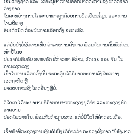
ເສີນແຫ່ງຊາດ ແລະ ໄດ້ອະນຸຍາດການອອກມາດຕະການລົງໂທດຕໍ່ຊາວ
ຕ່າງຊາດ
ໃນລະຫວ່າງການໂຄສະນາຫາສຽງດ້ວຍການບິດເບືອນຂໍ້ມູນ ແລະ ການ
ໂຈມຕີທາງ
ອິນເຕີແນັດ ຕໍ່ລະບົບການເລືອກຕັ້ງ ສະຫະລັດ.
ແຕ່​ມັນ​ຍັງ​ບໍ່​ຊັດ​ເຈນເທື່ອ ​ວ່າລາຍ​ງານ​ດັ່ງ​ກ່າວ ພ້ອມ​ກັບ​ການ​ຄົ້ນ​ພົບ​ກ່ອນ​
ໜ້ານີ້​ໂດຍ​
ປະຊາຄົມສືບລັບ ສະຫະລັດ ທີ່ກ່າວຫາ ອີຣ່ານ, ຣັດເຊຍ ແລະ ຈີນ ໃນ
ການແຊກແຊງ
ເຂົ້າໃນການເລືອກຕັ້ງນັ້ນ ຈະກະຕຸ້ນໃຫ້ມີມາດຕະການລົງໂທດທາງ
ເສດຖະກິດ ຫຼື
ມາດຕະການລົງໂທດອື່ນໆຫຼືບໍ່.
ວີ​ໂອ​ເອ ໄດ້​ພະ​ຍາ​ຍາມ​ຂໍ​ຄຳ​ຕອບ​ຈາກ​ກະ​ຊວງ​ຍຸ​ຕິ​ທຳ ແລະ ກະ​ຊວງ​ຮັກ​
ສາ​ຄວາມ​
ປອດໄພພາຍໃນ, ພ້ອມກັບທຳນຽບຂາວ. ແຕ່ບໍ່ມີໃຜໃຫ້ຄຳຕອບເທື່ອ.
ເຈົ້າ​ໜ້າ​ທີ່​ກະ​ຊວງ​ການ​ເງິນ​ຄົນ​ນຶ່ງ​ໄດ້​ກ່າວ​ວ່າ ກະ​ຊວງ​ດັ່ງ​ກ່າວ “ບໍ່​ສົ່ງມາດ​