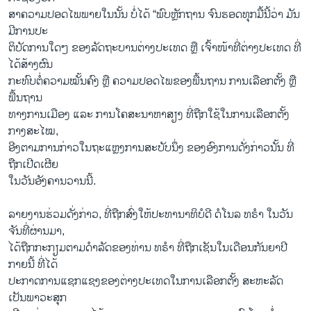
ສາຄວາມປອດໄພພາຍໃນນັ້ນ ບໍ່ໄດ້ “ພົບຫຼັກຖານ ຈົນຮອດທຸກມື້ນີ້ວ່າ ມັນ
ມີການປະ
ຕິບັດການໃດໆ ຂອງລັດຖະບານຕ່າງປະເທດ ຫຼື ເຈົ້າໜ້າທີ່ຕ່າງປະເທດ ທີ່
ໄດ້ສ້າງຜົນ
ກະທົບຕໍ່ຄວາມໝັ້ນຄົງ ຫຼື ຄວາມປອດໄພຂອງພື້ນຖານ ການເລືອກຕັ້ງ ຫຼື
ພື້ນຖານ
ທາງການເມືອງ ແລະ ການໂຄສະນາຫາສຽງ ທີ່ຖືກໃຊ້ໃນການເລືອກຕັ້ງ
ກາງສະໄໝ,
ອີງຕາມການກ່າວໃນຖະແຫຼງການສະບັບນຶ່ງ ຂອງອົງການດັ່ງກ່າວນັ້ນ ທີ່
ຖືກເປີດເຜີຍ
ໃນວັນອັງຄານວານນີ້.
ລາຍ​ງານ​ຮ່ວມ​ດັ່ງ​ກ່າວ, ທີ່ຖືກ​ສົ່ງ​ໃຫ້​ປະ​ທາ​ນາ​ທິ​ບໍ​ດີ ດໍ​ໂນ​ລ ທ​ຣຳ ໃນ​ວັນ​
ຈັນ​ທີ່​ຜ່ານ​ມາ,
ໄດ້ຖືກກະກຽມຕາມດຳລັດຂອງທ່ານ ທຣຳ ທີ່ຖືກເຊັນໃນເດືອນກັນຍາປີ
ກາຍນີ້ ທີ່ໄດ້
ປະກາດການແຊກແຊງຂອງຕ່າງປະເທດໃນການເລືອກຕັ້ງ ສະຫະລັດ
ເປັນພາວະສຸກ