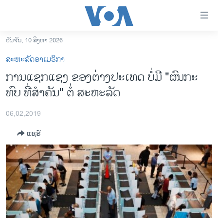
ລິ້ງ
ສຳຫລັບ
ເຂົ້າ
ວັນຈັນ, 10 ສິງຫາ 2026
ຫາ
ໂຮມເພຈ
ສະຫະລັດອາເມຣິກາ
ຂ້າມ
ລາວ
ການ​ແຊກ​ແຊງ ​ຂອງ​ຕ່າງ​ປະ​ເທດ ບໍ່​ມີ "ຜົນ​ກະ​
ຂ້າມ
ອາເມຣິກາ
ທົບ ທີ່​ສຳ​ຄັນ" ​ຕໍ່ ສະ​ຫະ​ລັດ
ຂ້າມ
ໄປ
ການເລືອກຕັ້ງ ປະທານາທີບໍດີ ສະຫະລັດ 2024
ຫາ
06,02,2019
ຂ່າວ​ຈີນ
ຊອກ
ແຊຣ໌
ຄົ້ນ
ໂລກ
ເອເຊຍ
ອິດສະຫຼະພາບດ້ານການຂ່າວ
ຊີວິດຊາວລາວ
ຊຸມຊົນຊາວລາວ