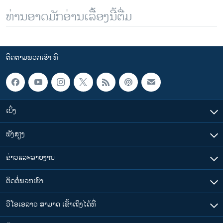
ທ່ານອາດມັກອ່ານເລື້ອງນີ້ຕື່ມ
ຕິດຕາມພວກເຮົາ ທີ່
ເບິ່ງ
ຟັງສຽງ
ຂ່າວແລະລາຍງານ
ຕິດຕໍ່ພວກເຮົາ
ວີໂອເອລາວ ສາມາດ ເຂົ້າເຖິງໄດ້ທີ່