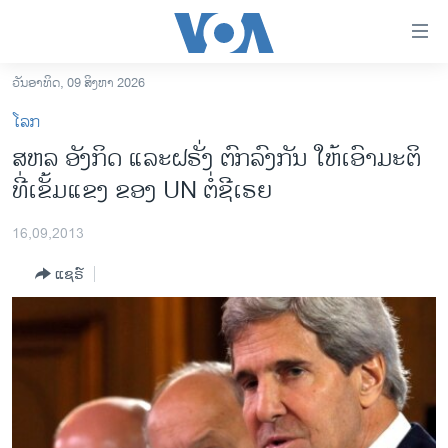
ລິ້ງ
ສຳຫລັບ
ເຂົ້າ
ວັນອາທິດ, 09 ສິງຫາ 2026
ຫາ
ໂຮມເພຈ
ໂລກ
ຂ້າມ
ລາວ
ສຫລ ອັງກິດ ແລະຝຣັ່ງ ຕົກລົງກັນ ໃຫ້ເອົາມະຕິ
ຂ້າມ
ອາເມຣິກາ
ທີ່ເຂັ້ມແຂງ ຂອງ UN ຕໍ່ຊີເຣຍ
ຂ້າມ
ໄປ
ການເລືອກຕັ້ງ ປະທານາທີບໍດີ ສະຫະລັດ 2024
ຫາ
16,09,2013
ຂ່າວ​ຈີນ
ຊອກ
ແຊຣ໌
ຄົ້ນ
ໂລກ
ເອເຊຍ
ອິດສະຫຼະພາບດ້ານການຂ່າວ
ຊີວິດຊາວລາວ
ຊຸມຊົນຊາວລາວ