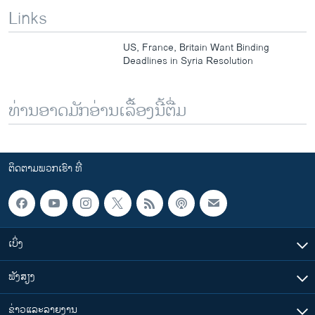
Links
US, France, Britain Want Binding
Deadlines in Syria Resolution
ທ່ານອາດມັກອ່ານເລື້ອງນີ້ຕື່ມ
ຕິດຕາມພວກເຮົາ ທີ່
ເບິ່ງ
ຟັງສຽງ
ຂ່າວແລະລາຍງານ