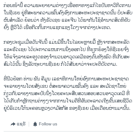
ກ່ອນ​ໜ້າ​ນີ້ ຄວາມ​ພະຍາຍາມ​ຕ່າງໆ​ເພື່ອ​ຫາ​ທາງ​ແກ້​ໄຂ​ບັນຫາ​ວິ​ກິດ​ການ​
ໃນ​ຊີ​ເຣຍ ຢູ່​ທີ່​ສະພາ​ຄວາມ​ໝັ້ນຄົງ​ອົງການ​ສະຫະ​ປະຊາ​ຊາດ​ນັ້ນ ບໍ່​ປະສົບ​
ຜົນ​ສໍາ​ເລັດ ຍ້ອນ​ວ່າ ທັງຣັດ​ເຊຍ ​ແລະ​ຈີນ ​ໄດ້​ພາກັນ​ໃຊ້​ອໍານາດ​ສິດ​ທິຍັບ​
ຍັ້ງ ຫຼືວີ​ໂຕ້ ເພື່ອ​ກີດ​ກັ້ນ​ການ​ແຊກ​ແຊງ​ໃດໆ​ຈາກ​ຕ່າງປະ​ເທດ​.
ກອງ​ປະຊຸມ​ເມື່ອ​ວັນ​ຈັນ​ນີ້ ​ແມ່ນ​ມີ​ຂຶ້ນ​ໃນ​ໄລຍະຫຼາຍມື້ ຫຼັງຈາກ​ສະຫະລັດ ​
ແລະຣັດ​ເຊຍ ​ໄດ້​ປະກາດ​ແຜນການ​ນຶ່ງ​ອອກໄປ ​ທີ່​ຮຽກຮ້ອງ​ໃຫ້​ຊີ​ເຣຍຈົ່ງ ​
ໃຫ້​ແຈ້ງ​ລາຍ​ລະອຽດ​ຂອງ​ຈໍານວນ​ອາວຸດ​ເຄມີ​ຂອງ​ຕົນທັງ​ໝົດ ທີ່​ເກັບ​ສະ​
ສົມ​ໄວ້​ນັ້ນ ຊຶ່ງ​ລັດຖະບານ​ຊີ​ເຣຍ ​ກໍໄດ້​ສັນຍາ​ວ່າ​ຈະ​ປະຕິບັດ​ຕາມ.
ທີ່​ນີວຢ໊ອກ ທ່ານ ພັນ ຄີ​ມູນ ​ເລຂາທິການ​ໃຫຍ່​ອົງການ​ສະຫະ​ປະຊາ​ຊາດ
ຈະລາ​ຍງານ​ໂດຍ​ສັງ​ເຂ​ບ ຕໍ່​ສະພາ​ຄວາມ​ໝັ້ນຄົງ ​ແລະ ສະມັດຊາ​ໃຫຍ່
ກ່ຽວ​ກັບ​ລາຍ​ງານ​ສະບັບນຶ່ງ​ໂດຍ​ຄະນະ​ສືບສວນ​ສອບສວນ​ອາ​ວຸດ​ເຄມີ ທີ່​
ໄດ້​ເກັບ​ກໍາຫຼັກຖານ​ຕ່າງໆ​ຈາກການ​ໂຈມ​ຕີ​ທີ່​ອັນຕະລາດ​ເຖິງ​ຂັ້ນ​ເສຍ​ຊີວິດ
ຢູ່​ບໍລິ​ເວນ​ໃກ້​ນະຄອນຫຼວງດາ​ມັສກັສ ຂອງ​ຊີ​ເຣຍ ​ເມື່ອ​ເດືອນ​ຜ່ານ​ມານັ້ນ.
ແຊຣ໌
Follow us