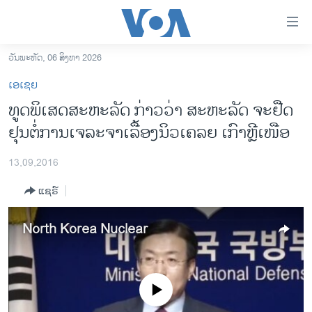
ລິ້ງ
ສຳຫລັບ
ເຂົ້າ
ວັນພະຫັດ, 06 ສິງຫາ 2026
ຫາ
ໂຮມເພຈ
ເອເຊຍ
ຂ້າມ
ລາວ
ທູດ​ພິ​ເສດສະຫະລັດ ກ່າວວ່າ ສະຫະລັດ ຈະຢືດ
ຂ້າມ
ອາເມຣິກາ
ຢຸນຕໍ່ການເຈລະຈາເລື້ອງນິວເຄລຍ ເກົາ​ຫຼີ​ເໜືອ
ຂ້າມ
ໄປ
ການເລືອກຕັ້ງ ປະທານາທີບໍດີ ສະຫະລັດ 2024
ຫາ
13,09,2016
ຂ່າວ​ຈີນ
ຊອກ
ແຊຣ໌
ຄົ້ນ
ໂລກ
ເອເຊຍ
North Korea Nuclear
ອິດສະຫຼະພາບດ້ານການຂ່າວ
ຊີວິດຊາວລາວ
No media source currently available
ຊຸມຊົນຊາວລາວ