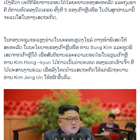
ເບິ່ງຄື​ວ່າ ປະຕິ​ກິລິຍາ​ການ​ຕອບ​ໂຕ້​ໄລຍະ​ຍາວ​ຂອງສະຫະລັດ ​ແລະ​ກຸ່ມ​ພາ​
ຄີ ຕໍ່​ການ​ທົດ​ລອງ​ນິວ​ເຄລຍ ຄັ້ງ​ທີ 5 ຂອງ​ເກົາຫຼີເໜືອ ​ໃນ​ວັນ​ສຸກ​ຜ່ານ​ມາ​ນີ້ ​
ຈະ​ແນໃສ່ໃນທາງ​ເສດ​ຖະກິດ.
ໃນ​ກອງ​ປະຊຸມ​ຖະ​ແຫຼ​ງຂ່າວ​ໃນ​ນະຄອນຫຼວງ​ໂຊ​ລ໌ ຕາງໜ້າ​ພິ​ເສດ​ໃຫ້​
ສະຫະລັດ ໃນ​ນະ​ໂຍບາຍ​ຂອງ​ເກົາຫຼີ​ເໜືອ ທ່ານ Sung Kim ​ແລະທູດ​ພິ​
ເສດຈາກເກົາ​ຫຼີ​ໃຕ້ ​ເພື່ອສັນຕິ​ພາບແລະ​ຄວາມ​ປອດ​ໄພ​ໃນແຫຼມ​ເກົາຫຼີ
ທ່ານ Kim Hong –kyun ​ໄດ້ກ່າວ​ເນັ້ນວ່າປະ​ເທດ​ ຂອງ​ພວກ​ເຂົາ​ເຈົ້າ​ ທີ່​
ໄດ້​ປະສານ​ງານ​ຮ່ວມ ​ເພື່ອ​ລົງໂທດດ້ານ​ເສດຖະກິດໃຫ້ແກ່​ລັດຖະບານ​
ທ່ານ Kim Jong Un ໃຫ້ໜັກຂຶ້ນຕຶ່ມ.