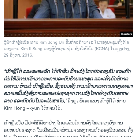
ຜູ້ນຳເກົາຫຼີເໜືອ ທ່ານ Kim Jong Un ຂຶ້ນກ່າວຄຳປາໄສ ໃນກອງປະຊຸມຄັ້ງທີ 9
ຂອງທ່ານ Kim Il Sung ຂອງຜູ້ນຳຊາວໝຸ່ມ ສັງຄົມນິຍົມ (KCNA) ໃນພຽງຢາງ,
29 ສິງຫາ, 2016.
“ເກົາ​ຫຼີ​ໃຕ້ ​ແລະ​ສະຫະລັດ ​ໄດ້​ຕັດສິນ ທີ່​ຈະ​ລົງ​ໂທດ​ຢ່ວ​ແຂງ​ຂັນ ​ແລະ​ກົດ​
ດັນ​ໃຫ້​ມີ​ການເອົາ​ມາດ​ຕະການ​ລະດັບ​ຮ້າຍແຮງ​ສຸດ ​ແລະ​ເຄັ່ງ​ຄັດ​ຕໍ່​ກາດ​
ຕະການ ຕ້ານ​ຕໍ່ ເກົາ​ຫຼີເໜືອ. ຊຶ່ງ​ຮວມທັງ ການ​ເອົາ​ມາ​ຕະການ​ຂອງ​ສະພາ​
ຄວາມ​ໝັ້ນຄົງອົງການສະຫະ​ປະຊາ​ຊາດ ການ​ລົງ​ໂທດ​ຢ່າງ​ເປັນ​ເອກ​ກະ
ລາດ ​ແລະ​ກົດ​ດັນ​ໃນ​ລະດັບ​ສາກົນ,”
ຊຶ່ງ​ທູດ​ພິ​ເສດຂອງເກົາ​ຫຼີ​ໃຕ້ ທ່ານ
Kim Hong –kyun ​ໄດ້​ກ່າວ​ໄວ້.
ເກົາ​ຫຼີເໜືອ ມີປະຕິກິລິຍາຢ່າງໂກດແຄ້ນຕໍ່ການລົງໂທດຂອງອົງການ
ສະຫະ​ປະຊາ​ຊາດ ໃນເດືອນມີນາຜ່ານມາ ຂອງການທົດ​ລອງ​ນິວ​ເຄລຍ ຄັ້ງ​