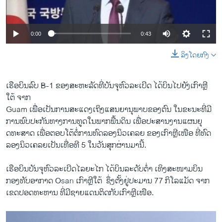
ວິທະຍາສາດ-ເທັກໂນໂລຈີ
ທຸລະກິດ
0:00
0:43
ພາສາອັງກິດ
ລິງໂດຍກົງ
ວີດີໂອ
ສຽງ
ເຮືອ​ບິນ​ລົບ B-1 ຂອງສະຫະລັດທີ່ບັນຈຸຫົວລະ​ເບີດ ​ໄດ້​ບິນ​ໄປ​ຍັງເກົາ​ຫຼີ​
ໃຕ້ ຈາກ
ລາຍການກະຈາຍສຽງ
ຕິດຕາມພວກເຮົາ ທີ່
Guam ​ເພື່ອ​ເປັນ​ການສະ​ແດງ​ເຖິງ​ແສນຍານຸພາບຂອງຕົນ ​ໃນ​ຂະນະ​ທີ່​ມີ​
ລາຍງານ
ການ​ພົບ​ປະກັນ​ທາງ​ການ​ທູດ​ໃນ​ພາກ​ພື້ນ​ດິນ ​ເພື່ອ​ປະສານ​ງານ​ແຜນ​ຍຸ​
ດທະສາດ ​ເພື່ອ​ຕອບ​ໂຕ້​ຕໍ່​ການ​ທົດ​ລອງ​ນິວ​ເຄລຍ ຂອງ​ເກົາຫຼີເໜືອ ທີ່​ທົດ​
ລອງ​ນິວເຄລຍເປັນເທື່ອທີ 5 ​ໃນ​ວັນ​ສຸກ​ຜ່ານ​ມາ​ນີ້.
ພາສາຕ່າງໆ
ເຮືອບິນບັນຈຸ​ຫົວລະ​ເບີດ​ໄລຍະ​ໄກ ​ໄດ້ບິນ​ລະດັບ​ຕ່ຳ ເທິງສະໜາມ​ບິນ
ກອງທັບ​ອາກາດ Osan ເກົາ​ຫຼີ​ໃຕ້ ​ ຊຶ່ງ​ຕັ້ງ​ຢູ່ປະມານ 77 ກິ​ໂລ​ແມັດ ຈາກ​
ເຂດ​ປອດ​ທະຫານ ທີ່​ມີ​ຊາຍ​ແດນ​ຕິດ​ກັບເກົາ​ຫຼີເໜືອ.