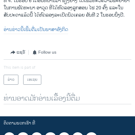
ທີ 4. ໃນຮອບ 6 ເດືອນທີ່ຜ່ານມາ ພຽງຢາງ ໄດ້ເພີ້ມທະວີຄວາມພະຍາຍາ
ໃນການພັດທະນາ ອາວຸດ ທີ່ໄດ້ທົດລອງລູກສອນ ໄຟ 20 ຄັ້ງ ແລະໃນ
ສັບປະດາແລ້ວນີ້ ໄດ້ທົດລອງລະເບີດນິວເຄລຍ ອັນທີ 2 ໃນຮອບນຶ່ງປີ.
ອ່ານ​ຂ່າວ​ນີ້​ເພີ້​ມຕື່ມ​ເປັນ​ພາສາ​ອັງກິດ
ແຊຣ໌
Follow us
This item is part of
ຂ່າວ
ເອເຊຍ
ທ່ານອາດມັກອ່ານເລື້ອງນີ້ຕື່ມ
ຕິດຕາມພວກເຮົາ ທີ່