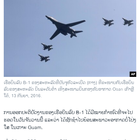
ເຮືອບິນລົບ B-1 ຂອງສະຫະລັດທີ່ບັນຈຸຫົວລະເບີດ (ກາງ) ທີ່ຂະໜາບກັບເຮືອບິນ
ລົບຂອງສະຫະລັດ ບິນລະດັບຕ່ຳ ເທິງສະໜາມບິນກອງທັບອາກາດ Osan ເກົາຫຼີ
ໃຕ້, 13 ກັນຍາ, 2016.
ການ​ອອກ​ປະຕິບັດ​ງານ​ຂອງເຮືອ​ບິນ​ລົບ B-1 ​ໄດ້ມີ​ໝາຍ​ກຳໜົດ​ທີ່​ຈະ​ໄປ​
ຮອດ​ໃນ​ວັນ​ຈັນ​ວານ​ນີ້ ​ແລະ​ວ່າ​ ໄດ້ຊັກ​ຊ້າ​ໄປ​ຍ້ອນ​ສະພາວະ​ອາກາດ​ບໍ່​ໂປ່​ງ​
ໃສ ​ໃນເກາະ Guam.