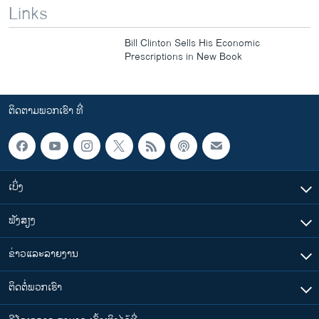
Links
Bill Clinton Sells His Economic
Prescriptions in New Book
ຕິດຕາມພວກເຮົາ ທີ່
ເບິ່ງ
ຟັງສຽງ
ຂ່າວແລະລາຍງານ
ຕິດຕໍ່ພວກເຮົາ