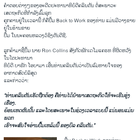
ຄໍາ​ຕອບ​ຕ່າງໆ​ຂອງ​ອະດີດ​ປະທານາທິບໍດີຄລິນ​ຕັນ ຕໍ່​ສະພາວະ​
ເສດຖະກິດທີ່​ກໍາລັງ​ລົ້ມລຸກ
ຄຸກຄານ​ຢູ່​ໃນ​ເວລາ​ນີ້ ກໍ​ຄືປື້​ມ Back to Work ຂອງທ່ານ ແມ່ນ​ມີ​ວາງ​ຂາຍ​
ຢູ່​ໃນ​ຮ້ານ​ຂາຍ
ປື້​ມ ​ໃນ​ນະຄອນຫລວງ​ວໍ​ຊິງ​ຕັນ​ດີ​ຊີ.
ລູກ​ຄ້າມາ​ຊີ້​ປຶ້ມ​ ນາຍ Ron Collins ​ສັງກັດ​ພັກ​ເດໂມ​ແຄຣທ ທີ່​ຜິດ​ຫວັງ​
ໃນ​ໂຕປະທານາ
ທິບໍດີ ບາຣັກ ​ໂອ​ບາ​ມາ ເອີ້ນ​ທ່ານ​ຄລິນ​ຕັນ​ວ່າ​ເປັນລົມ​ຫາຍ​ໃຈ​ຂອງ
ອາກາດ​ສົດບໍລິສຸດ
ແລະກ່າວ​ວ່າ:
“ທ່ານ​ຄລິນ​ຕັນ​ເຮັດ​ຖືກ
ຕ້ອງ
ຄື​ທ່ານ​ໄດ້​ນໍາພາ​ເສດຖະກິດ​ໃຫ້​ຈະ​ເຣີນຮຸ່ງ​
ເຮືອງ
.
ຍ້ອນ​ເຫດຜົນ
ນັ້ນ ​ແລະ​ໂດຍ​ສະ​ເພາະ
ໃນ​ຊ່ວງ
ເວລາ
ແບບ​ນີ້
ແນ່ນອນ
ແມ່ນ
ພວກ
ເຮົາ​ຈະ​ສົນ​ໃຈ​ອ່ານ​ປື້​ມ​ເຫລ້ມນີ້
ຂອງ​ບິ​ລ ຄລິນ​ຕັນ.”