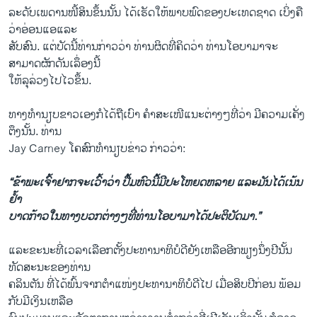
ລະ​ດັບ​ເພດານ​ໜີ້​ສິນຂຶ້ນນັ້ນ ​ໄດ້​ເຮັດ​ໃຫ້​ພາບ​ພົດ​ຂອງ​ປະ​ເທດ​ຊາດ ​ເບິ່ງ​ຄື​
ວ່າອ່ອນ​ແອ​ແລະ
ສັບສົນ. ​ແຕ່​ບັດ​ນີ້​ທ່ານ​ກ່າວ​ວ່າ ທ່ານ​ຜິດ​ທີ່​ຄິດ​ວ່າ ທ່ານໂອ​ບາ​ມາ​ຈະ
ສາມາດຜັກ​ດັນ​ເລຶ່ອງນີ້​
ໃຫ້​ລຸ​ລ່ວງ​ໄປ​ໄວ​ຂຶ້ນ.
ທາງ​ທໍານຽບຂາວເອງກໍໄດ້​ຖື​ເບົາ ​ຄໍາສະ​ເໜີ​ແນະ​ຕ່າງໆທີ່ວ່າ​ ມີຄວາມເຄັ່ງ​
ຕຶງ​ນັ້ນ. ທ່ານ
Jay Carney ​ໂຄສົກ​ທໍານຽບຂ່າວ ກ່າວ​ວ່າ:
“ຂ້າພະ​ເຈົ້າຢາກ​ຈະ​ເວົ້າ​ວ່າ​ ປື້​ມຫົວ​ນີ້​ມີ​ປະ​ໂຫຍ​ດຫລາຍ ​ແລະ​ມັນ​ໄດ້ເນ້ນ​
ຢໍ້າ
ບາດກ້າວໃນ​ທາງ​ບວກ​ຕ່າງໆ​ທີ່​ທ່ານ​ໂອ​ບາ​ມາໄດ້ປະຕິບັດ​ມາ.”
ແລະ​ຂະນະ​ທີ່ເວລາ​ເລືອກ​ຕັ້ງ​ປະທານາທິບໍດີຍັງ​ເຫລືອ​ອີກ​ພຽງນຶ່ງປີນັ້ນ​
ທັດສະນະ​ຂອງທ່ານ
ຄລິນ​ຕັນ ທີ່​ໄດ້​ພົ້ນ​ຈາກ​ຕໍາ​ແໜ່​ງປະທານາທິບໍດີ​ໄປ ເມື່ອ​ສິບ​ປີກ່ອນ ພ້ອມ​
ກັບມີເງິນເຫລືອ