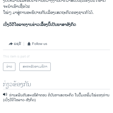
ງົບປະມານແລະອັດຕາ​ການ​ຫວ່າງ​ງານຕໍ່າ​ກວ່າສີ່​ເປີ​ເຊັນ​ເຄິ່ງນັ້ນ ກໍ​ອາດ​
ຈະນໍາ​ເອົາເຊື້ອ​ໄຟ
ໃໝ່ໆ ​ມາສູ່​ການ​ອະພິປາຍ​ກັນເລຶ່ອງ​ເສດຖະກິດ​ຂອງ​ຊາດ​ກໍໄດ້​.
ເບິ່ງວິດີໂອລາຍງານຂ່າວເລື້ອງນີ້ເປັນພາສາອັງກິດ
ແຊຣ໌
Follow us
This item is part of
ຂ່າວ
ສະຫະລັດອາເມຣິກາ
ກ່ຽວຂ້ອງກັນ
ທ່ານຄລິນຕັນສະເໜີຄໍາຕອບ ຕໍ່ບັນຫາເສດຖະກິດ ໃນປື້ມເຫລັ້ມໃໝ່ຂອງທ່ານ
(ເບິ່ງວີດິໂອລາວ-ອັງກິດ)