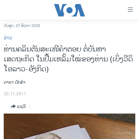
ລິ້ງ
ສຳຫລັບ
ເຂົ້າ
ວັນສຸກ, 07 ສິງຫາ 2026
ຫາ
ໂຮມເພຈ
ຂ່າວ
ຂ້າມ
ລາວ
ທ່ານຄລິນຕັນສະເໜີຄໍາຕອບ ຕໍ່ບັນຫາ
ຂ້າມ
ອາເມຣິກາ
ເສດຖະກິດ ໃນປື້ມເຫລັ້ມໃໝ່ຂອງທ່ານ (ເບິ່ງວີດິ
ຂ້າມ
ໄປ
ການເລືອກຕັ້ງ ປະທານາທີບໍດີ ສະຫະລັດ 2024
ໂອລາວ-ອັງກິດ)
ຫາ
ຂ່າວ​ຈີນ
ຊອກ
ດາຣາ ບັກຄໍາ
ຄົ້ນ
ໂລກ
20,11,2011
ເອເຊຍ
ແຊຣ໌
ອິດສະຫຼະພາບດ້ານການຂ່າວ
ຊີວິດຊາວລາວ
ຊຸມຊົນຊາວລາວ