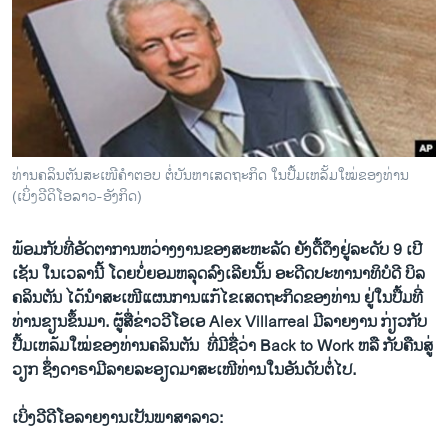
ວິທະຍາສາດ-ເທັກໂນໂລຈີ
ທຸລະກິດ
ພາສາອັງກິດ
ວີດີໂອ
ສຽງ
ທ່ານຄລິນຕັນສະເໜີຄໍາຕອບ ຕໍ່ບັນຫາເສດຖະກິດ ໃນປື້ມເຫລັ້ມໃໝ່ຂອງທ່ານ
(ເບິ່ງວີດິໂອລາວ-ອັງກິດ)
ລາຍການກະຈາຍສຽງ
ຕິດຕາມພວກເຮົາ ທີ່
ລາຍງານ
ພ້ອມ​ກັບ​ທີ່​​ອັດຕາ​ການຫ​ວ່າງ​ງານຂອງ​ສະຫະລັດ ຍັງ​ດື້​ດຶງຢູ່ລະດັບ 9 ​ເປີ​
ເຊັນ​ ​ໃນ​ເວລາ​ນີ້ ​ໂດຍ​ບໍ່​ຍອມ​ຫລຸດ​ລົງ​ເລີຍ​ນັ້ນ ອະດີດປະທານາທິບໍດີ ບິ​ລ
ຄລິນ​ຕັນ ​ໄດ້​ນໍາ​ສະ​ເໜີ​ແຜນການ​ແກ້​ໄຂ​ເສດຖະກິດ​ຂອງ​ທ່ານ​ ຢູ່​ໃນ​ປື້​ມທີ່​
ພາສາຕ່າງໆ
ທ່ານ​ຂຽນ​ຂຶ້ນ​ມາ. ຜູ້​ສື່​ຂ່າວ​ວີ​ໂອ​ເອ Alex Villarreal ມີ​ລາຍ​ງານ ກ່ຽວ​ກັບ​
ປື້​ມ​​ເຫລ້ມໃໝ່ຂອງ​ທ່ານ​ຄລິນ​ຕັນ ​ ທີ່​ມີ​ຊື່ວ່າ Back to Work ຫລື ກັບ​ຄືນ​ສູ່​
ວຽກ ຊຶ່ງ​ດາຣາມີລາຍ​ລະອຽດມາສະ​ເໜີ​ທ່ານ​ໃນ​ອັນ​ດັບ​ຕໍ່​ໄປ.
ເບິ່ງວີດີໂອລາຍງານເປັນພາສາລາວ: