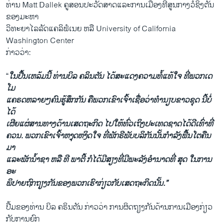
ທ່ານ Matt Dallek ຄູ​ສອນ​ປະວັດ​ສາດ​ແລະ​ການ​ເມືອງ​ທີ່ສູນ​ກາງ​ວໍ​ຊິງ​ຕັນ
ຂອງ​ມະຫາ​
ວິທະຍາໄລລັດ​ແຄ​ລິ​ຟໍ​ເນຍ ຫລື University of California
Washington Center
ກ່າວ​ວ່າ:
“
ໃນ​ປື້ນເຫ​ລ້ມນີ້ ທ່ານ​ບິ​ລ ຄລິນ​ຕັນ ​ໄດ້​ສະ​ແດງ​ຄວາມ​ທໍ້​ແທ້ໃຈ ທີ່​ພວກເດ​
ໂມ
ແຄຣດຫລາຍໆ​ຄົນ​ຮູ້ສຶກກັນ ຄື​ພວກ​ເຂົາ​ເຈົ້າ​ເຊື່ອ​ວ່າ​ທໍານຽບຂາວ​ຊຸດ ນີ້​ບໍ່​
ໄດ້​
ເຜີຍ​ແຜ່ສານ​ທາງ​ດ້ານເສດຖະກິດ​ ໄປໃຫ້ທົ່ວ​ເຖິງ​ປະ​ເທດ​ຊາດໄດ້​ດີ​ເທົ່າ​ທີ່​
ຄວນ. ພວກ​ເຂົາ​ເຈົ້າຫງຸດ​ຫງິດໃຈ​ ທີ່​ພັກຣີພັບ​ບລິ​ກັນ​ນັ້ນກໍາລັງຟື້ນໂຕ​ຄືນ
ມາ
ແລະ​ພັກ​ນໍ້າຊາ ຫລື ທີ ພາ​ຕີ້ ກໍ​ໄດ້ມີ​ສຽງ​ທີ່​ມີ​ພະລັງ​ອໍານາດທີ່ ​ສຸດ​ ໃນ​ການ​
ອະ
ພິປາຍ​ຖົກ​ຖຽງ​ກັນຂອງ​ພວກ​ເຮົາກ່ຽວ​ກັບເສດຖະກິດນັ້ນ.”
ປື້​ມຂອງທ່ານ ບິ​ລ ຄຣິນຕັນ ກ່າວ​ວ່າ ການ​ຜິດ​ຖຽງ​ກັນ​ດ້ານ​ການ​ເມືອງ​ກ່ຽວ​
ກັບການ​ຍົກ