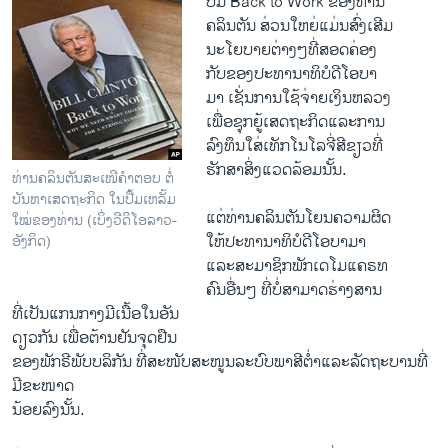
ປື້​ມ Back to Work ຂອງ​ທ່ານ
​ຄ​ລິນ​ຕັນ​ ສ່ວນ​ໃຫຍ່​ແມ່ນ​ສົ່ງ​ເສີມ
​ນະ​ໂຍບາຍ​ຕ່າງໆ​ທີ່ສອດຄ່ອງ
​ກັບ​ຂອງ​ປະທານາທິບໍດີ​ໂອ​ບາ
​ມາ ​ເຊັ່ນ​ການໃຊ້​ຈ່າຍເງິນ​ຫລວງ
​ເພື່ອ​ຊຸກຍູ້​ເສດຖະກິດ​ແລະ​ການ​
ລົງ​ທຶນ​ໃສ່​ເທັ​ກ​ໂນ​ໂລ​ຈີ່​ສີຂຽວທີ່
​ຮັກສາ​ສິ່ງແວດລ້ອມ​ນັ້ນ.
ທ່ານຄລິນຕັນສະເໜີຄໍາຕອບ ຕໍ່
ບັນຫາເສດຖະກິດ ໃນປື້ມເຫລັ້ມ
ແຕ່​ທ່ານ​ຄລິນ​ຕັນ​ໂຍນ​ຄວາມ​ຜິດ
ໃໝ່ຂອງທ່ານ (ເບິ່ງວີດິໂອລາວ-
​ໃຫ້​ປະທານາທິບໍດີໂອ​ບາ​ມາ
ອັງກິດ)
​ແລະ​ສະມາຊິກ​ພັກເດ​ໂມແຄ​ຣທ
ຄົນອື່ນໆ ທີ່​ບໍ່​ສາມາດ​ຮ່າງ​ສານ
​ທີ່ເປັນ​ແກນ​ກາງມີ​ເນື້ອ​ໃນ​ອັນ
​ດຽວກັນ​ ​ເພື່ອ​ຕ້ານຢັນຈຸດ​ຢືນ
ຂອງ​ພັກຣີພັບ​ບລິ​ກັນ​ ທີ່​ສະໜັບ​ສະ​ໜູນລະບົບ​ພາສີ​ຕໍ່າ​ແລະ​ລັດຖະບານ​ທີ່​
ມີຂະໜາດ
ນ້ອຍ​ລົງນັ້ນ​.