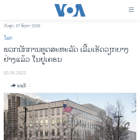
ລິ້ງ
ສຳຫລັບ
ເຂົ້າ
ວັນສຸກ, 07 ສິງຫາ 2026
ຫາ
ໂຮມເພຈ
ໂລກ
ຂ້າມ
ລາວ
ພວກ​ນັກ​ການ​ທູດ​ສະ​ຫະ​ລັດ ເລີ້ມ​ເຮັດ​ວຽກ​ບາງ​
ຂ້າມ
ອາເມຣິກາ
ຢ່າງ​ແລ້ວ ໃນ​ຢູ​ເຄ​ຣນ
ຂ້າມ
ໄປ
ການເລືອກຕັ້ງ ປະທານາທີບໍດີ ສະຫະລັດ 2024
ຫາ
03,05,2022
ຂ່າວ​ຈີນ
ຊອກ
ແຊຣ໌
ຄົ້ນ
ໂລກ
ເອເຊຍ
ອິດສະຫຼະພາບດ້ານການຂ່າວ
ຊີວິດຊາວລາວ
ຊຸມຊົນຊາວລາວ