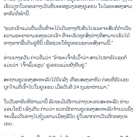
ເຮັດ​ວຽກ​ໃນ​ຕອນ​ກາງ​ເວັນ​ທີ່​ນະ​ຄອ​ຫຼວງ​ຂອງ​ຢູ​ເຄ​ຣນ ໃນ​ໄລ​ຍະ​ສອງ​ສາມ​
ອາ​ທິດ​ຕໍ່​ໜ້ານີ້.
“ພວກ​ເຮົາ​ແມ່ນ​ຕື່ນ​ເຕັ້ນ​ທີ່​ຈະ​ໄດ້​ເດີນ​ທາງ​ກັບ​ຄືນ​ໄປ​ແລະ​ຈະ​ສືບ​ຕໍ່​ດຳ​ເນີນ​
ຄວ​າມ​ພະ​ຍາ​ຍາມ​ຂອງ​ພວກ​ເຮົາ ທີ່​ຈະ​ເຮັດ​ທຸກ​ສິ່ງ​ຢ່າງ​ທີ່​ສາ​ມາດ​ເຮັດ​ໄດ້
ທາງ​ພາກ​ພື້ນ​ດິນ​ຢູ່​ທີ່ນີ້ ​ເພື່ອ​ຊ່ວຍ​ໃຫ້​ຢູ​ເຄ​ຣນ​ຊະ​ນະ​ສົງ​ຄາມນີ້.”
ທ່ານ​ນາງ​ຄວີນ ​ກ່າວ​ຕື່ມ​ວ່າ “ຂ້າ​ພະ​ເຈົ້າ​ຂໍ​ເວົ້າ​ວ່າ ສານ​ໄປ​ຫາ​ຣັດ​ເຊຍ​ກໍ​
ແມ່ນ​ວ່າ ‘ເຈົ້າ​ລົ້ມ​ແຫຼວ’ ຢູ​ເຄ​ຣນ​ແມ່ນ​ຍັງ​ຢືນ​ຢູ່.”
ສະ​ຖານ​ທູດ​ຂອງ​ສະ​ຫະ​ລັດ​ໄດ້​ປິດ​ລົງ ​ເກືອບສອງ​ອາ​ທິດ ກ່ອນ​ທີ່​ຣັດ​ເຊຍ​
ບຸກ​ໂຈມ​ຕີ​ເຂົ້າ​ໄປ​ໃນ​ຢູ​ເຄ​ຣນ ເມື່ອ​ວັນ​ທີ 24 ກຸມ​ພາ​ຜ່ານ​ມາ.”
ໃນ​ວັນ​ອາ​ທິດ​ທີ່​ຜ່ານ​ມາ​ນີ້ ລັດ​ຖະ​ມົນ​ຕີ​ການ​ຕ່າງ​ປະ​ເທດ​ສະ​ຫະ​ລັດ ທ່ານ​
ແອນ​ໂທ​ນີ ບ​ລິງ​ເກັນ ກ່າວ​ວ່າ ພວກ​ນັກ​ການ​ທູດ​ຂອງ​ສະ​ຫະ​ລັດ​ຈຳ​ນວນ​ນຶ່ງ​
ຈະ​ເລີ້ມເດີນ​ທາງ​ໄປ​ຢ້ຽມ​ຢາມ​ເມືອ​ງ​ລີ​ວິບ ຢູ່​ໃນ​ພາກ​ຕາ​ເວັນ​ຕົກ​ຂອງ​ປະ​
ເທດ.