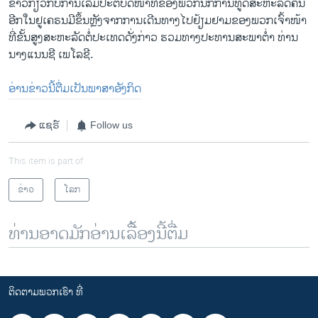
ຂ່າວ​ກ່ຽວ​ກັບ​ການ​ເລີ້ມ​ປະ​ຕິ​ບັດ​ໜ້າ​ທີ່​ຂອງ​ພວກ​ນັກ​ການ​ທູດ​ສະ​ຫະ​ລັດ​ຄືນ​
ອີກ​ໃນ​ຢູ​ເຄ​ຣນ​ມີ​ຂຶ້ນ​ຫຼັງ​ຈາກ​ການ​ເດີນ​ທາງ​ໄປ​ຢ້ຽມ​ຢາມ​ຂອງ​ພວກ​ເຈົ້າ​ໜ້າ​
ທີ່​ຂັ້ນ​ສູງ​ສະ​ຫະ​ລັດ​ຕໍ່​ປະ​ເທດ​ດັ່ງ​ກ່າວ ຮວມ​ທາງ​ປະ​ທານ​ສະ​ພາ​ຕ່ຳ ທ່ານ​
ນາງ​ແນນ​ຊີ ເພ​ໂລ​ຊີ.
ອ່ານ​ຂ່າວນີ້​ຕື່ມ​ເປັນ​ພາ​ສາ​ອັງ​ກິດ
ແຊຣ໌
Follow us
This item is part of
ຂ່າວ
ໂລກ
ທ່ານອາດມັກອ່ານເລື້ອງນີ້ຕື່ມ
ຕິດຕາມພວກເຮົາ ທີ່