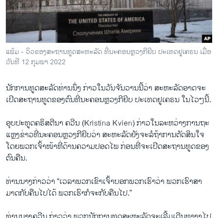
ວິທະຍາສາດ-ເທັກໂນໂລຈີ
ທຸລະກິດ
ພາສາອັງກິດ
ແຟ້ມ - ວິວ​ຂອງ​ສະ​ຖານ​ທູດ​ສະ​ຫະ​ລັດ ທີ່​ນະ​ຄອນ​ຫຼວງ​ກີ​ຢິບ ປະ​ເທດ​ຢູ​ເຄ​ຣນ ເມື່ອ​
ວີດີໂອ
ວັນ​ທີ 12 ກຸມ​ພາ 2022
ສຽງ
ນັກ​ການ​ທູດ​ສະ​ລັດ​ທ່ານ​ນຶ່ງ ກ່າວ​ໃນ​ວັນ​ຈັນ​ວານນີ້​ວ່າ ສະ​ຫະ​ລັດ​ອາດ​ຈະ​
ລາຍການກະຈາຍສຽງ
ເປີດ​ສະ​ຖານ​ທູດ​ຂອງ​ຕົນ​ທີ່​ນະ​ຄອນ​ຫຼວງ​ກີ​ຢິບ ປະ​ເທດ​ຢູ​ເຄ​ຣນ ໃນ​ໄວໆ​ນີ້.
ຕິດຕາມພວກເຮົາ ທີ່
ລາຍງານ
ອຸບ​ປະ​ທູດຄ​ຣິ​ສ​ຕີ​ນາ ຄວີນ (Kristina Kvien) ກ່າວ​ໃນ​ລະ​ຫວ່າງ​ການ​ຖະ​
ແຫຼງ​ຂ່າວ​ທີ່​ນະ​ຄອນ​ຫຼວງ​ກີ​ຢິບ​ວ່າ ສະ​ຫະ​ລັດ​ຍັງ​ຈະ​ລໍ​ຖ້າ​ການ​ຕັດ​ສິນ​ໃຈ​
ໂດຍ​ພວກ​ເຈົ້າ​ໜ້າ​ທີ່​ດ້ານ​ຄວາມ​ປອດ​ໄພ ກ່ອນ​ທີ່​ຈະ​ເປີດ​ສ​ະ​ຖານ​ທູດ​ຂອງ​
ພາສາຕ່າງໆ
ຕົນ​ຄືນ.
ທ່ານ​ນາງ​ກ່າວ​ວ່າ “ເວ​ລາ​ພວກ​ເຂົາ​ເຈົ້າ​ບອກ​ພວກ​ເຮົາ​ວ່າ ພວກ​ເຮົາ​ສາ​
ມາດ​ກັບ​ຄືນ​ໄປ​ໄດ້ ພວກ​ເຮົາ​ກໍ​ຈະ​ກັບ​ຄືນ​ໄປ.”
ທ່ານ​ນາງ​ຄວີນ ກ່າວ​ວ່າ ພວກ​ນັກ​ການ​ທູດ​ສະ​ຫະ​ລັດ​ຈະ​ເລີ້ມ​ເດີນ​ທາງງ​ໄປ​