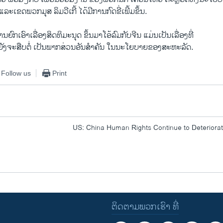
ະເຂດພວກມຸສ ລິມວີເກີ້ ໄດ້ມີການກົດຂີ່ເພີ້ມຂຶ້ນ.
ານຍົກເອົາເລື່ອງສິດທິມະນຸດ ຂຶ້ນມາໂອ້ລົມກັບຈີນ ແມ່ນເປັນເລື່ອງທີ່
ກໍຍັງຈະສືບຕໍ່ ເປັນພາກສ່ວນອັນສຳຄັນ ໃນນະໂຍບາຍຂອງສະຫະລັດ.
Follow us
Print
US: China Human Rights Continue to Deteriora
ຕິດຕາມພວກເຮົາ ທີ່