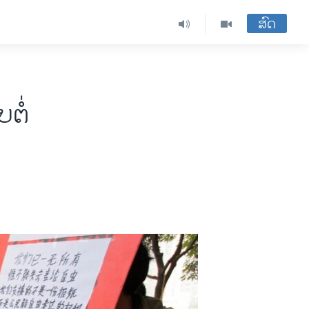
ສົດ
ຕໍ່