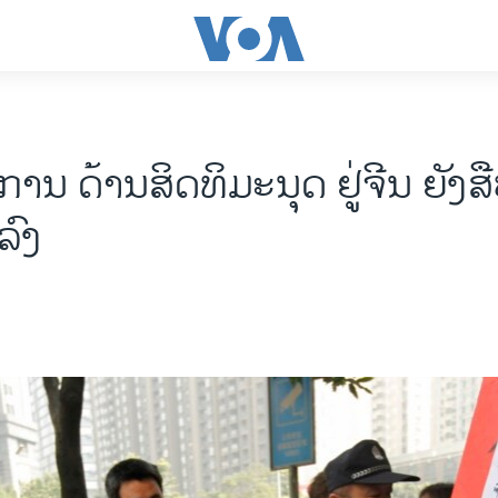
ນ ດ້ານສິດທິມະນຸດ ຢູ່ຈີນ ຍັງສືບ
ລົງ