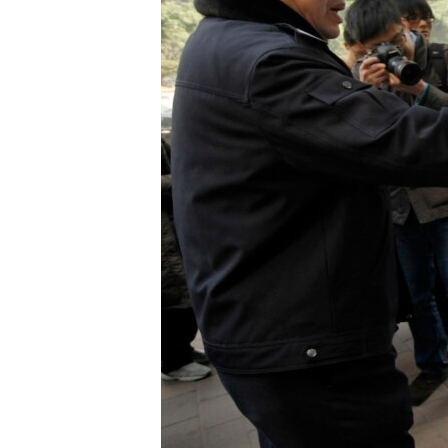
ວິທະຍາສາດ-ເທັກໂນໂລຈີ
ທຸລະກິດ
ພາສາອັງກິດ
ວີດີໂອ
ສຽງ
ລາຍການກະຈາຍສຽງ
ລາຍງານ