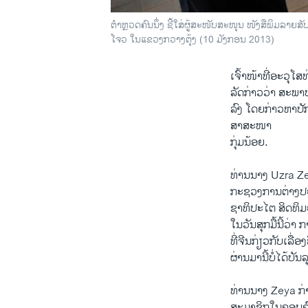
ຕຳຫຼວດຄົນນຶ່ງ ຊີ້ໃສ່ຜູ້ສະໜັບສະໜຸນ ໜັງສືພິມລາຍສັບ
ໂຈວ ໃນແຂວງກວາງຕຸ້ງ (10 ມັງກອນ 2013)
ເຈົ້າໜ້າທີ່ອະວຸ
ລັດກ່າວວ່າ ສະພ
ລົງ ໂດຍກ່າວຫາປັ
ສາສະໜາ
ກຸ່ມນ້ອຍ.
ທ່ານນາງ Uzra Z
ກະຊວງການຕ່າງປະ
ຊາທິປະໄຕ ສິດທິມ
ໃນວັນສຸກມື້ນີ້ວ່
ທີ່ຈີນກ່ຽວກັບເລື່
ຜ່ານມານີ້ບໍ່ໄດ້ບ
ທ່ານນາງ Zeya ກ່າ
ສະມາຊິກໃນຄອບຄົວ