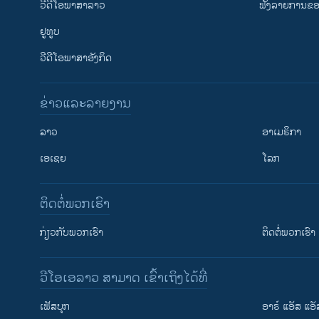
ວີດີໂອພາສາລາວ
ຟັງລາຍການຂອງ
ຢູທູບ
ວີດີໂອພາສາອັງກິດ
ຂ່າວແລະລາຍງານ
ລາວ
ອາເມຣິກາ
ເອເຊຍ
ໂລກ
ຕິດຕໍ່ພວກເຮົາ
ກ່ຽວກັບພວກເຮົາ
ຕິດຕໍ່ພວກເຮົາ
ວີໂອເອລາວ ສາມາດ ເຂົ້າເຖິງໄດ້ທີ່
ເຟັສບຸກ
ອາຣ໌ ແອັສ ແອັ