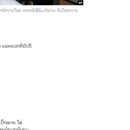
ສຳນັກງານໃຫຍ່ ຂອງໜັງສືພິມດັ່ງກ່າວ ທີ່ເມືອງກວາງ
ຍ ແລະພວກທີ່ນັບຖື
ເປົ້າໝາຍ ໃສ່
ຍຕໍ່ພວກຊົນກຸ່ມ