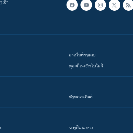
ເຮົາ
ລາວໃນຕ່າງແດນ
ທຸລະກິດ-ເທັກໂນໂລຈີ
ຟັງພອດແຄັສຕ໌
ສ
ຈອງອີເມລຂ່າວ