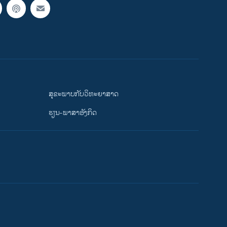
ສຸຂະພາບກັບວິທະຍາສາດ
ຮຽນ-ພາສາອັງກິດ