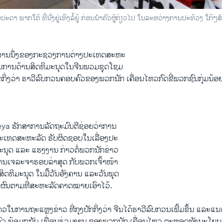
ປະດາ ພາກໃຕ້ ທີ່ນັ່ງຢູ່ເທິງລໍ້ຍູ້ ກ່ອນນຳຕົວຜູ້ກ່ຽວໄປ ໃນລະຫວ່າງການປະທ້ວງ ໃກ້ໆ
ໂສທ່ານນຶ່ງຂອງກະຊວງການຕ່າງປະເທດສະຫະ
າບການດ້ານສິດທິມະນຸດໃນຈີນພວມຊຸດໂຊມ
ກກິ່ງວ່າ ຮາວີລົບກວນຄອບຄົວຂອງພວກນັກ ເຄື່ອນໄຫວກົດຂີ່ພວກຊົນກຸ່ມນ້ອ
eya ຮັກສາການລັດຖະມົນຕີຊ່ອຍວ່າການ
ເທດສະຫະລັດ ຮັບຜິດຊອບໃນເລື່ອງປະ
ະນຸດ ແລະ ແຮງງານ ກ່າວຕໍ່ພວກນັກຂ່າວ
າ ການເຈລະຈາຮອບລ່າສຸດ ກັບພວກເຈົ້າໜ້າ
ອງສິດທິມະນຸດ ໃນມື້ວັນອັງຄານ ແລະວັນພຸດ
ັນລຸຜົນຕາມທີ່ສະຫະລັດຄາດໝາຍເອົາໄວ້.
ວໃນການຖະແຫຼງຂ່າວ ທີ່ກຸງປັກກິ່ງວ່າ ຈີນໄດ້ຮາວີລົບກວນເພີ້ມຂຶ້ນ ແລະແນ
 ພ້ອມໆກັບ ເພື່ອນຮ່ວມງານ ຂອງພວກນັກ ເຄື່ອນໄຫວ ຕະຫຼອດທັງນະໂຍບາ