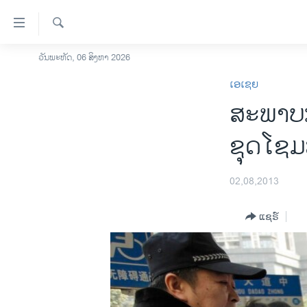
ລິ້ງ
ສຳຫລັບ
ເຂົ້າ
ຄົ້ນຫາ
ວັນພະຫັດ, 06 ສິງຫາ 2026
ໂຮມເພຈ
ຫາ
ເອເຊຍ
ລາວ
ຂ້າມ
ສະພາບກາ
ຂ້າມ
ອາເມຣິກາ
ຂ້າມ
ການເລືອກຕັ້ງ ປະທານາທີບໍດີ ສະຫະລັດ
ຊຸດໂຊມ
ໄປ
2024
ຫາ
ຂ່າວ​ຈີນ
ຊອກ
02,08,2013
ຄົ້ນ
ໂລກ
ແຊຣ໌
ເອເຊຍ
ອິດສະຫຼະພາບດ້ານການຂ່າວ
ຊີວິດຊາວລາວ
ຊຸມຊົນຊາວລາວ