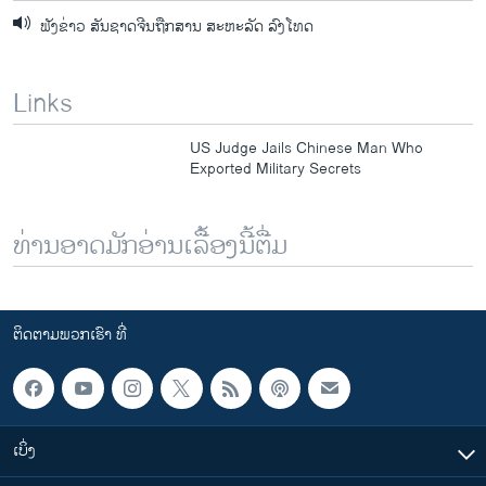
ຟັງຂ່າວ ສັນຊາດຈີນຖືກສານ ສະຫະລັດ ລົງໂທດ
Links
US Judge Jails Chinese Man Who
Exported Military Secrets
ທ່ານອາດມັກອ່ານເລື້ອງນີ້ຕື່ມ
ຕິດຕາມພວກເຮົາ ທີ່
ເບິ່ງ