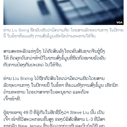
ວິທະຍາສາດ-ເທັກໂນໂລຈີ
ທຸລະກິດ
ພາສາອັງກິດ
ທ່ານ Liu Sixing ​ຖືກ​ພົບເຫັນວ່າມີຄວາມຜິດ ​​ໂດຍສານ​ລັດ​ຖະ​ບານ​ກາງ ​ໃນປີ​ກາຍ​
ວີດີໂອ
ນີ້ ​ໃນ​ຂໍ້​ຫາທີ່​ຮວມ​ທັງ ​ການ​ສົ່ງຂໍ້​ມູນເທັກນິກດ້ານ​ທະຫານ​ໃຫ້ຈີນ.
ສຽງ
ສານສະຫະລັດ​ແຫ່ງ​ນຶ່ງ ​ໄດ້​ຕັດສິນ​ລົງໂທດຄົນສັນຊາດ​ຈີນ​ຜູ້​ນຶ່ງ ​
ລາຍການກະຈາຍສຽງ
ໃຫ້ ຕິດ​ຄຸກ​ດົນ​ກວ່າຫ້າ​ປີໃນ​ຖານສົ່ງ​ຂໍ້​ມູນທີ່​ຜິດ​ກົດໝາຍພົວພັນ
ຕິດຕາມພວກເຮົາ ທີ່
​ກັບການ​ປ້ອງ​ກັນ​ປະ​ເທດ ​ໄປ​ໃຫ້​ຈີນ.
ລາຍງານ
ທ່ານ Liu Sixing ​ໄດ້ຖືກ​ຕັດສິນໂທດວ່າມີຄວາມຜິດໂດຍສານ
​ລັດ​ຖະ​ບານ​ກາງ ​ໃນປີ​ກາຍ​ນີ້ ​ໃນ​ຂໍ້​ຫາ ທີ່​ຮວມ​ທັງ​ການ​ສົ່ງຂໍ້​ມູນ ເທັກນິກ
ພາສາຕ່າງໆ
ດ້ານ​ທະຫານ​ ໂດຍປາສຈາກ​ໃບ​ອະນຸຍາດ ​ແລະ​ຕົວະ
ເຈົ້າ​ໜ້າ​ທີ່.
ຜູ້​ຊາຍ​ອາຍຸ 49 ປີ ທີ່​ຮູ້​ກັນ​ໃນ​ອີກ​ຊື່​ນຶ່ງວ່າ Steve Liu ນັ້ນ ​ເປັນ​
ເຈົ້າ ໜ້າ​ທີ່ວິ​ສະວະ​ກອນຂັ້ນສູງ ຂອງບໍລິສັດສື່ສານ L-3 ທີ່ມີ​ສາ
ຂາ​ຢູ່​ລັດ New Jersey ​ຊຶ່ງ​ເຮັດ​ວຽກ​ກ່ຽວ​ກັບ​ລະບົບ​ນໍາ​ວິຖີ ລູກ​