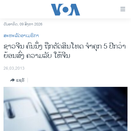
ລິ້ງ
ສຳຫລັບ
ເຂົ້າ
ວັນອາທິດ, 09 ສິງຫາ 2026
ຫາ
ໂຮມເພຈ
ສະຫະລັດອາເມຣິກາ
ຂ້າມ
ລາວ
ຊາວຈີນ ຄົນນຶ່ງ ຖືກຕັດສິນໂທດ ຈຳຄຸກ 5 ປີກວ່າ
ຂ້າມ
ອາເມຣິກາ
ຍ້ອນສົ່ງ ຄວາມລັບ ໃຫ້ຈີນ
ຂ້າມ
ໄປ
ການເລືອກຕັ້ງ ປະທານາທີບໍດີ ສະຫະລັດ 2024
ຫາ
26,03,2013
ຂ່າວ​ຈີນ
ຊອກ
ແຊຣ໌
ຄົ້ນ
ໂລກ
ເອເຊຍ
ອິດສະຫຼະພາບດ້ານການຂ່າວ
ຊີວິດຊາວລາວ
ຊຸມຊົນຊາວລາວ