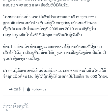
ສອນ​ໄຟ ຈະ​ຫລວດ ​ແລະເຮືອບິນ​ທີ່​ບໍ່​ມີ​ຄົນ​ຂັບ.
​ໄອ​ຍະ​ການກ່າວ​ວ່າ ລາວ​ໄດ້​ລັກ​ເອົາເອກ​ກະສາ​ນລັບທາງ​ທະຫານ
​ຫຼາຍ ພັນ​ໜ້າແລະນຳໄປເຜີຍ​ແຜ່​ຢູ່​ໃນ​ກອງ​ປະຊຸມນຳ​ສະ​ເໜີຫລາຍ
​ຄັ້​ງທີ່​ປະ ​ເທດ​ຈີນ​ໃນລະຫວ່າງ​ປີ 2009 ​ຫາ 2010 ຮວມ​ທັງ​ນຶ່ງໃນ
ກອງ​ປະຊຸມ​ເທັກ​ໂນ​ໂລ​ຈີ ທີ່ລັດຖະບານ​ຈີນ​ເປັນ​ຜູ້ຈັດ​ຂື້ນ​.
ທ່ານ Liu ກ່າວ​ວ່າ ທ່ານພຽງ​ແຕ່ພະຍາຍາມໃຊ້​ການ​ນຳສະ​ເໜີດັ່ງກ່າວ ​
ເພື່ອໃຫ້​ໄດ້​ວຽກ​ເຮັດຢູ່​ຈີນ. ທ່ານໂຕ້​ຖຽງ​ວ່າ ການ​ຟ້ອງ​ຮ້ອງ​ທ່ານນີ້​ແມ່ນ ມີ​
ຈຸດປະສົງ​ທາງການ​ເມືອງ.
ປະທານ​ຜູ້​ພິພາກສາ​ບໍ່​ເຫັນ​ພ້ອມ​ກັບ​ທ່ານ. ​ນອກຈາກ​ການ​ຕັດສິນ​ໂທດ​ໃຫ້​
ຈຳ​ຄຸກ​ແລ້ວທ່ານ Liu ​ຍັງໄດ້​ຖືກ​ສັ່ງ​ໃຫ້​ເສຍ​ຄ່າ​ປັບ​ໃໝອີກ 15,000 ໂດ​ລາ​.
ແຊຣ໌
Follow us
ກ່ຽວຂ້ອງກັນ