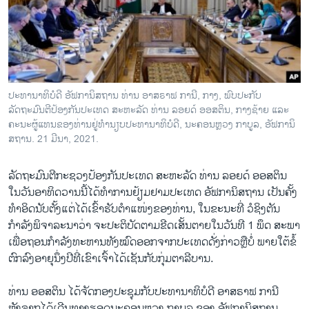
ວິທະຍາສາດ-ເທັກໂນໂລຈີ
ທຸລະກິດ
ພາສາອັງກິດ
ວີດີໂອ
ປະທານາທິບໍດີ ອັຟການິສຖານ ທ່ານ ອາສຣາຟ ການີ, ກາງ, ພົບປະກັບ
ສຽງ
ລັດຖະມົນຕີປ້ອງກັນປະເທດ ສະຫະລັດ ທ່ານ ລອຍດ໌ ອອສຕິນ, ກາງຊ້າຍ ແລະ
ຄະນະຜູ້ແທນຂອງທ່ານຢູ່ທຳນຽບປະທານາທິບໍດີ, ນະຄອນຫຼວງ ກາບູລ, ອັຟການິ
ລາຍການກະຈາຍສຽງ
ສຖານ. 21 ມີນາ, 2021.
ຕິດຕາມພວກເຮົາ ທີ່
ລາຍງານ
ລັດຖະມົນຕີກະຊວງປ້ອງກັນປະເທດ ສະຫະລັດ ທ່ານ ລອຍດ໌ ອອສຕິນ
ໃນວັນອາທິດວານນີ້ໄດ້ທຳການຢ້ຽມຢາມປະເທດ ອັຟການິສຖານ ເປັນຄັ້ງ
ທຳອິດນັບຕັ້ງແຕ່ໄດ້ເຂົ້າຮັບຕຳແໜ່ງຂອງທ່ານ, ໃນຂະນະທີ່ ວໍຊິງຕັນ
ພາສາຕ່າງໆ
ກຳລັງພິຈາລະນາວ່າ ຈະປະຕິບັດຕາມຂີດເສັ້ນຕາຍໃນວັນທີ 1 ພຶດ ສະພາ
ເພື່ອຖອນກຳລັງທະຫານທັງໝົດອອກຈາກປະເທດດັ່ງກ່າວຫຼືບໍ່ ພາຍໃຕ້ຂໍ້
ຕົກລົງອາຍຸນຶ່ງປີທີ່ເຂົາເຈົ້າໄດ້ເຊັນກັບກຸ່ມຕາລີບານ.
ທ່ານ ອອສຕິນ ໄດ້ຈັດກອງປະຊຸມກັບປະທານາທິບໍດີ ອາສຣາຟ ການີ
ຫຼັງຈາກໄດ້ເດີນທາງຮອດນະຄອນຫຼວງ ກາບູລ ຂອງ ອັຟການິສຖານ,