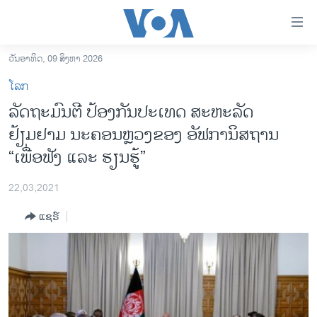
ລິ້ງ
ສຳຫລັບ
ເຂົ້າ
ວັນອາທິດ, 09 ສິງຫາ 2026
ຫາ
ໂຮມເພຈ
ໂລກ
ຂ້າມ
ລາວ
ລັດຖະມົນຕີ ປ້ອງກັນປະເທດ ສະຫະລັດ
ຂ້າມ
ອາເມຣິກາ
ຢ້ຽມຢາມ ນະຄອນຫຼວງຂອງ ອັຟການິສຖານ
ຂ້າມ
ໄປ
ການເລືອກຕັ້ງ ປະທານາທີບໍດີ ສະຫະລັດ 2024
“ເພື່ອຟັງ ແລະ ຮຽນຮູ້”
ຫາ
ຂ່າວ​ຈີນ
ຊອກ
22,03,2021
ຄົ້ນ
ໂລກ
ແຊຣ໌
ເອເຊຍ
ອິດສະຫຼະພາບດ້ານການຂ່າວ
ຊີວິດຊາວລາວ
ຊຸມຊົນຊາວລາວ