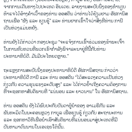
ຈາກການເດີນທາງໄປປະເທດ ອິນເດຍ. ລາຍງານສະບັບນຶ່ງຂອງທຳນຽບ
ຫ້າແຈໄດ້ອ້າງຄຳເວົ້າຂອງທ່ານ ອອສຕິນ ວ່າທ່ານໄດ້ຢ້ຽມຢາມ ອັຟການິສ
ຖານເພື່ອ “ຟັງ ແລະ ຮຽນຮູ້” ແລະ ທ່ານຢາກເຂົ້າໃຈວ່າສິ່ງທີ່ທ່ານ ການີ
ເປັນຫ່ວງແມ່ນຫຍັງ.
ທ່ານຍັງໄດ້ກ່າວວ່າ ກອງປະຊຸມ “ຈະແຈ້ງການເຂົ້າຮ່ວມຂອງຂ້າພະເຈົ້າ
ໃນການທົບທວນທີ່ພວກເຮົາກຳລັງພິຈາລະນາຢູ່ທີ່ນີ້ກັບທ່ານ
ປະທານາທິບໍດີ. ມັນມີປະໂຫຍດຫຼາຍ.”
ຖະແຫຼງການສະບັບນຶ່ງຂອງປະທານາທິບໍດີ ອັຟການິສຖານ ກ່າວວ່າ
ປະທານາທິບໍດີ ການີ ແລະ ທ່ານ ອອສຕິນ “ໄດ້ສະແດງຄວາມເປັນຫ່ວງ
ກ່ຽວກັບ ຄວາມຮຸນແຮງລະດັບສູງ” ແລະ ໄດ້ກ່າວຢໍ້າເຖິງຄວາມຕ້ອງການ
ທີ່ຈະຊອກຫາສັນຕິພາບທີ່ “ແນ່ນອນ ແລະ ຍາວນານ” ໃນ ອັຟການິສຖານ.
ທ່ານ ອອສຕິນ ຍັງໄດ້ພົບປະກັບບັນດາຜູ້ນຳຂອງ ອາເມຣິກັນ ແລະ
ພັນທະມິດໃນນະຄອນຫຼວງ ກາບູລ ເພື່ອຮຽນຮູ້ ກ່ຽວກັບ ສະຖານະການ
ແລະ ຊອກຫາວິທີເພື່ອນຳເອົາສັນຕິພາບທີ່ແນ່ນອນມາສູ່ປະເທດທີ່ມີ
ບັນຫາມາດົນນານໃນເອເຊຍໃຕ້ນັ້ນ.