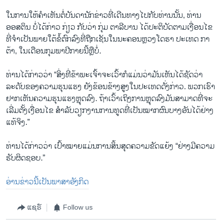
ໃນການໃຫ້ຄຳເຫັນຕໍ່ບັນດານັກຂ່າວທີ່ເດີນທາງໄປກັບທ່ານນັ້ນ, ທ່ານ
ອອສຕິນ ບໍ່ໄດ້ກ່າວ ກ່ຽວ ກັບວ່າ ກຸ່ມ ຕາລີບານ ໄດ້ປະຕິບັດຕາມເງື່ອນໄຂ
ທີ່ຈຳເປັນພາຍໃຕ້ຂໍ້ຕົກລົງທີ່ຖືກເຊັນໃນນະຄອນຫຼວງໂດຮາ ປະເທດ ກາ
ຕ້າ, ໃນເດືອນກຸມພາປີກາຍນີ້ຫຼືບໍ່.
ທ່ານໄດ້ກ່າວວ່າ “ສິ່ງທີ່ຂ້າພະເຈົ້າຈະເວົ້າກໍແມ່ນວ່າມັນເຫັນໄດ້ຊັດວ່າ
ລະດັບຂອງຄວາມຮຸນແຮງ ຍັງຂ້ອນຂ້າງສູງໃນປະເທດດັ່ງກ່າວ. ພວກເຮົາ
ຢາກເຫັນຄວາມຮຸນແຮງຫຼຸດລົງ. ຖ້າເວົ້າເຖິງການຫຼຸດລົງມັນສາມາດທີ່ຈະ
ເລີ່ມຕັ້ງເງື່ອນໄຂ ສຳລັບວຽກງານການທູດທີ່ເປັນໝາກຜົນບາງອັນໄດ້ຢ່າງ
ແທ້ຈິງ.”
ທ່ານໄດ້ກ່າວວ່າ ເປົ້າໝາຍແມ່ນການສິ້ນສຸດຄວາມຂັດແຍ້ງ “ຢ່າງມີຄວາມ
ຮັບຜິດຊອບ.”
ອ່ານຂ່າວນີ້ເປັນພາສາອັງກິດ
ແຊຣ໌
Follow us