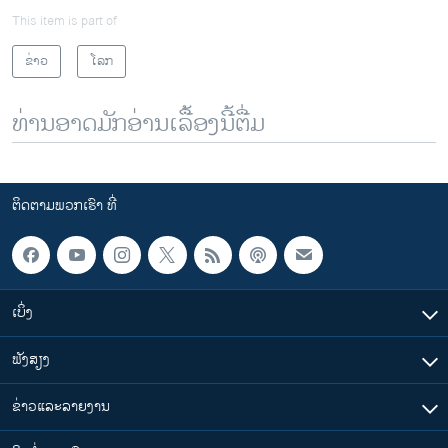
This item is part of
ຂ່າວ
ໂລກ
ທ່ານອາດມັກອ່ານເລື້ອງນີ້ຕື່ມ
ຕິດຕາມພວກເຮົາ ທີ່
ເບິ່ງ
ຟັງສຽງ
ຂ່າວແລະລາຍງານ