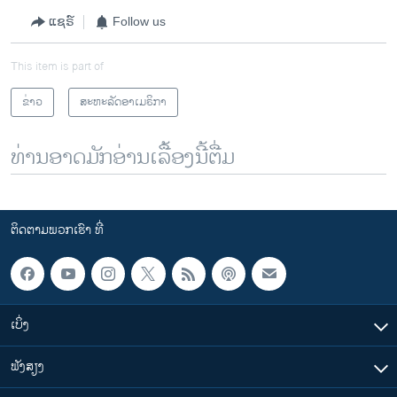
ແຊຣ໌
Follow us
This item is part of
ຂ່າວ
ສະຫະລັດອາເມຣິກາ
ທ່ານອາດມັກອ່ານເລື້ອງນີ້ຕື່ມ
ຕິດຕາມພວກເຮົາ ທີ່
ເບິ່ງ
ຟັງສຽງ