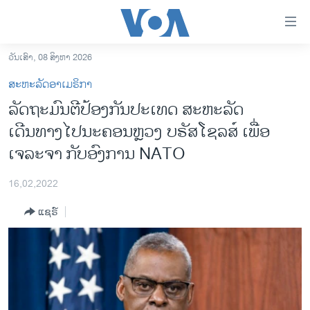
ລິ້ງ
ສຳຫລັບ
ເຂົ້າ
ວັນເສົາ, 08 ສິງຫາ 2026
ຫາ
ໂຮມເພຈ
ສະຫະລັດອາເມຣິກາ
ຂ້າມ
ລາວ
ລັດຖະມົນຕີປ້ອງກັນປະເທດ ສະຫະລັດ
ຂ້າມ
ອາເມຣິກາ
ເດີນທາງໄປນະຄອນຫຼວງ ບຣັສໂຊລສ໌ ເພື່ອ
ຂ້າມ
ໄປ
ການເລືອກຕັ້ງ ປະທານາທີບໍດີ ສະຫະລັດ 2024
ເຈລະຈາ​ ກັບອົງການ NATO
ຫາ
ຂ່າວ​ຈີນ
ຊອກ
16,02,2022
ຄົ້ນ
ໂລກ
ແຊຣ໌
ເອເຊຍ
ອິດສະຫຼະພາບດ້ານການຂ່າວ
ຊີວິດຊາວລາວ
ຊຸມຊົນຊາວລາວ