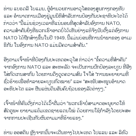
ທ່ານ ແບຣດລີ ໂບແມນ, ຜູ້ອຳນວຍການອາວຸໂສຂອງສູນກາງກອງທັບ
ແລະ ອຳນາດການເມືອງຢູ່ມູນນິທິສຳລັບການປ້ອງກັນປະຊາທິປະໄຕໄດ້
ກ່າວວ່າ “ນີ້ແມ່ນຊ່ວງເວລາທີ່ແນ່ນອນທີ່ສຸດສຳລັບອົງການ NATO,
ຄວາມສຳຄັນຍິ່ງທີ່ພວກເຮົາອາດບໍ່ໄດ້ເຫັນຢ່າງແທ້ຈິງນັບຕັ້ງແຕ່ອົງການ
NATO ໄດ້ຖືກສ້າງຂຶ້ນໃນປີ 1949. ນີ້ແມ່ນບ່ອນທີ່ການນຳພາຂອງ ອາເມ
ຣິກັນ ໃນອົງການ NATO ແມ່ນມີຄວາມສຳຄັນ.”
ອີງຕາມເຈົ້າໜ້າທີ່ປ້ອງກັນປະເທດອະວຸໂສ​ ກ່າວ​ວ່າ “ຂໍ້ຄວາມທີ່ສຳຄັນ”
ຈາກອົງການ NATO ແລະ ສະຫະລັດ ຈະເປັນການປົກປ້ອງລະບຽບ ທີ່ອີງ
ໃສ່ກົດເກນສາກົນ ໂດຍການດຶງດູດຄວາມສົນ ໃຈໃສ່ “ການພະຍາຍາມທີ່
ຊົ່ວຮ້າຍເພື່ອທຳລາຍລະບຽບກົດໝາຍ” ແລະ “ສະໜັບສະໜູນອຳນາດ
ອະທິປະໄຕ ແລະ ຜືນແຜ່ນດິນອັນຄົບຖ້ວນຂອງລັດຕ່າງໆ.”
ເຈົ້າໜ້າທີ່ຄົນດັ່ງກ່າວໄດ້ເວົ້າຕື່ມວ່າ “ພວກເຮົາບໍ່ສາມາດອະນຸຍາດໃຫ້
ສັດຕູພະ ຍາຍາມແຕ້ມເຂດຊາຍແດນໃໝ່ ດ້ວຍການໃຊ້ກຳລັງໂດຍປະສະ
ຈາກການປະເຊີນກັບຜົນຕາມມາທີ່ຮ້າຍແຮງ.”
ທ່ານ ອອສຕິນ ຫຼັງຈາກນັ້ນຈະເດີນທາງໄປປະເທດ ໂປແລນ ແລະ ລິທົວ