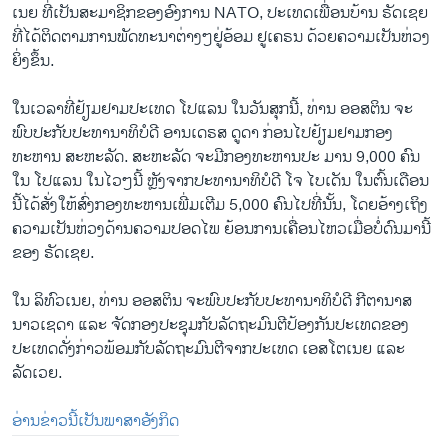
ເນຍ ທີ່ເປັນສະມາຊິກຂອງອົງການ NATO, ປະເທດເພື່ອນບ້ານ ຣັດເຊຍ
ທີ່ໄດ້ຕິດຕາມການພັດທະນາຕ່າງໆຢູ່ອ້ອມ ຢູເຄຣນ ດ້ວຍຄວາມເປັນຫ່ວງ
ຍິ່ງຂຶ້ນ.
ໃນເວລາທີ່ຢ້ຽມຢາມປະເທດ ໂປແລນ ໃນວັນສຸກນີ້, ທ່ານ ອອສຕິນ ຈະ
ພົບປະກັບປະທານາທິບໍດີ ອານເດຣສ ດູດາ ກ່ອນໄປຢ້ຽມຢາມກອງ
ທະຫານ ສະຫະລັດ. ສະຫະລັດ ຈະມີກອງທະຫານປະ ມານ 9,000 ຄົນ
ໃນ ໂປແລນ ໃນໄວໆນີ້ ຫຼັງຈາກປະທານາທິບໍດີ ໂຈ ໄບເດັນ ໃນຕົ້ນເດືອນ
ນີ້ໄດ້ສັ່ງໃຫ້ສົ່ງກອງທະຫານເພີ່ມເຕີມ 5,000 ຄົນໄປທີ່ນັ້ນ, ໂດຍອ້າງເຖິງ
ຄວາມເປັນຫ່ວງດ້ານຄວາມປອດໄພ ຍ້ອນການເຄື່ອນໄຫວເມື່ອບໍ່ດົນມານີ້
ຂອງ ຣັດເຊຍ.
ໃນ ລິທົວເນຍ, ທ່ານ ອອສຕິນ ຈະພົບປະກັບປະທານາທິບໍດີ ກີຕານາສ
ນາວເຊດາ ແລະ ຈັດກອງປະຊຸມກັບລັດຖະມົນຕີປ້ອງກັນປະເທດຂອງ
ປະເທດດັ່ງກ່າວພ້ອມກັບລັດຖະມົນຕີຈາກປະເທດ ເອສໂຕເນຍ ແລະ
ລັດເວຍ.
ອ່ານຂ່າວນີ້ເປັນພາສາອັງກິດ