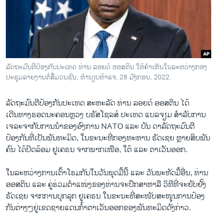
ວິທະຍາສາດ-ເທັກໂນໂລຈີ
ທຸລະກິດ
ພາສາອັງກິດ
ວີດີໂອ
ລັດຖະມົນຕີປ້ອງກັນປະເທດ ທ່ານ ລອຍດ໌ ອອສຕິນ ໃຫ້ຄຳເຫັນໃນລະຫວ່າງກອງ
ສຽງ
ປະຊຸມລາຍງານຕໍ່ສື່ມວນຊົນ,​ ທຳນຽບຫ້າແຈ, 28 ມັງກອນ, 2022.
ລາຍການກະຈາຍສຽງ
ລັດຖະມົນຕີປ້ອງກັນປະເທດ ສະຫະລັດ ທ່ານ ລອຍດ໌ ອອສຕິນ ໄດ້
ຕິດຕາມພວກເຮົາ ທີ່
ເດີນທາງຮອດນະຄອນຫຼວງ ບຣັສໂຊລສ໌ ປະເທດ ແບລຈຽມ ສຳລັບການ
ລາຍງານ
ເຈລະຈາກັບການນຳຂອງອົງການ NATO ແລະ ບັນ ດາລັດຖະມົນຕີ
ປ້ອງກັນທີ່ເປັນພັນທະມິດ, ໃນຂະນະທີ່ກອງທະຫານ ຣັດເຊຍ ຫຼາຍສິບພັນ
ຄົນ ໄດ້ປິດລ້ອມ ຢູເຄຣນ ຈາກພາກເໜືອ, ໃຕ້ ແລະ ຕາເວັນອອກ.
ພາສາຕ່າງໆ
ໃນລະຫວ່າງການເຕົ້າໂຮມກັນໃນວັນພຸດມື້ນີ້ ແລະ ວັນພະຫັດມື້ອື່ນ, ທ່ານ
ອອສຕິນ ແລະ ຄູ່ຮ່ວມຕຳແໜ່ງຂອງທ່ານຈະປຶກສາຫາລື ວິທີທີ່ຈະຍັບຢັ້ງ
ຣັດເຊຍ ຈາກການບຸກລຸກ ຢູເຄຣນ ໃນຂະນະທີ່ສະໜັບສະໜູນການປ້ອງ
ກັນຕ່າງໆຢູ່ເຂດຊາຍແດນກໍ້າຕາເວັນອອກຂອງພັນທະມິດດັ່ງກ່າວ.