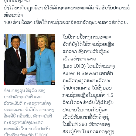
ບຸກຄົນດັ່ງກ່າວ
ຍັງໄດ້ພາກັນຮຽກຮ້ອງ ຂໍໃຫ້ລັດຖະສະພາສະຫະລັດ ຈັດສັນງົບປະມານບໍ່
ໜ້ອຍກວ່າ
100 ລ້ານໂດລາ ເພື່ອໃຫ້ການຊ່ວຍເຫລືອແກ່ລັດຖະບານລາວອີກດ້ວຍ.
ໃນປີກາຍນີ້ທາງການສະຫະ
ລັດກໍຍັງໄດ້ໃຫ້ການຊ່ວຍເຫຼືອ
ແກ່ລາວ ອົງການເກັບກູ້ລະ
ເບີດແຫ່ງຊາດລາວ
(Lao UXO) ໂດຍມີທ່ານນາງ
Karen B Stewart ເອກອັກ
ຄະລັດຖະທູດສະຫະລັດປະ
ຈໍາປະເທດລາວ ໄດ້ສົ່ງມອບ
ທ່ານທອງລຸນ ສີສຸລິດ ຮອງ
ການຊ່ວຍເຫຼືອໃນ​ມູນ​ຄ່າ 1.5
ນາຍົກລັດຖະມົນຕີ ແລະ
ລ້ານໂດ​ລາ ສຳລັບໃຊ້​ເປັນ​ງົບ
ລັດຖະມົນຕີ ກະຊວງການຕ່າງ
ປະມານໃນການເກັບກູ້ລະ
ປະເທດລາວ ຈັບມືກັບ ທ່ານນາງ
ຮີລເລີຣີ ຄລິນຕັນ, ລັດຖະມົນຕີ
ເບີດບໍ່ທັນແຕກທີ່ຕົກຄ້າງຢູ່
ກະຊວງການຕ່າງປະເທດ
ໃນພື້ນທີ່ 360 ເຮັກຕາຂອງ
ສະຫະລັດ ໃນການພົບປະກັນ
88 ໝູ່ບ້ານໃນເຂດແຂວງຊຽງ
ເມື່ອເດືອນກໍລະກົດ ປີ 2010.