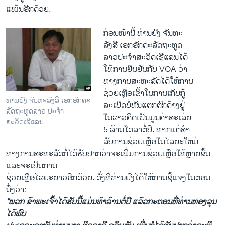
ແໜ້ນອີກ​ດ້ວຍ.
ກ່ອນໜ້ານີ້ ທ່ານຢົງ ຈັນທະ
ລັງສີ ເອກອັກຄະລັດຖະທູດ
ລາວປະຈຳສະວິດເຊີແລນໄດ້
ໃຫ້ການຢືນຢັນກັບ VOA ວ່າ
ທາງການສະຫະລັດໄດ້ໃຫ້ການ
ຊ່ວຍເຫຼືອເຂົ້າໃນການເກັບກູ້
ທ່ານຢົງ ຈັນທະລັງສີ ເອກອັກຄະ
ລະເບີດບໍ່ທັນແຕກຕົກຄ້າງຢູ່
ລັດຖະທູດລາວ ປະຈໍາ
ໃນລາວຄິດເປັນມູນຄ່າສະເລ່ຍ
ສະວິດເຊີແລນ
5 ລ້ານ​ໂດ​ລາຕໍ່ປີ. ຫາກແຕ່ສຳ
ລັບການຊ່ວຍເຫຼືອໃນໄລຍະໃຫມ່
ທາງການສະຫະລັດກໍ່ໄດ້ຮັບປາກວ່າຈະເພີ່ມການຊ່ວຍເຫຼືອໃຫ້ຫຼາຍຂຶ້ນ
ແລະຈະເປັນການ
ຊ່ວຍເຫຼືອໄລຍະຍາວອີກດ້ວຍ. ດັ່ງທີ່​ທ່ານ​ຢົງ​ໄດ້​ໃຫ້ການ​ຊີ້​ແຈງໃນ​ຕອນ​
ນຶ່ງ​ວ່າ:
“ພວກ ​ຂ້າພະ​ເຈົ້າ​ໄດ້​ຮັບ​ນີ້​ແມ່ນ​ຫ້າ​ລ້ານ​ຕໍ່​ປີ ​ແລ້ວ​ກະ​ຕອນ​ທີ່​ທ່ານ​ທອງ​ລຸນ ​
ໄດ້​ພົບ​