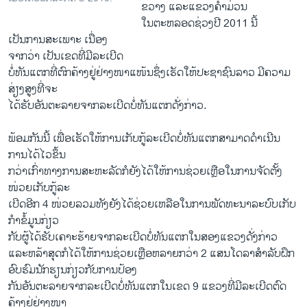
ຂວາງ ແລະແຂວງຄຳມ່ວນ​
ໃນ​ຕະຫລອດ​ຊ່ວງປີ 2011 ນີ້
​ເປັນ​ການສະ​ເພາະ ​ເນື່ອງ
ຈາກ​ວ່າ ​ເປັນ​ເຂດ​ທີ່​ມີລະເບີດ
ບໍ່ທັນແຕກທີ່ຕົກຄ້າງຢູ່ຢ່າງໜາ​ແໜ້ນຊຶ່ງ​ເຮັດ​ໃຫ້ປະຊາຊົນ​ລາວ ມີ​ຄວາມ​
ສ່ຽງສູງທີ່​ຈະ​
ໄດ້​ຮັບ​ອັນຕະລາຍ​ຈາກລະ​ເບີດບໍ່ທັນແຕກດັ່ງ​ກ່າວ.
ພ້ອມ​ກັນນີ້ ​ເພື່ອ​ເຮັດ​ໃຫ້ການ​ເກັບ​ກູ້​ລະ​ເບີດບໍ່ທັນແຕກສາມາດ​ດຳ​ເນີນ​
ການ​ໄດ້​ໄວ​ຂຶ້ນ
ກວ່າ​ເກົ່າທາງ​ການສະຫະລັດ​ກໍ​ຍັງ​ໄດ້ໃຫ້ການຊ່ວຍເຫຼືອ​ໃນ​ການຈັດຕັ້ງ
ໜ່ວຍ​ເກັບກູ້​ລະ
​ເບີ​ດອີກ 4 ໜ່ວຍລວມທັງຍັງ​ໄດ້​ຊ່ວຍເຫລືອ​ໃນ​ການພັດທະນາລະບົບ​ເກັບ​
ກໍາ​ຂໍ້​ມູນກ່ຽວ
ກັບ​ຜູ້​ໄດ້​ຮັບ​ເຄາະ​ຮ້າຍ​ຈາກລະ​ເບີດບໍ່ທັນແຕກ​ໃນສອງ​ແຂວງ​ດັ່ງກ່າວ ​
ແລະ​ຫລ້າ​ສຸດກໍ​ໄດ້​ໃຫ້ການຊ່ວຍເຫຼືອຫລາຍ​ກວ່າ 2 ​ແສນ​ໂດ​ລາ​ສຳລັບຝຶກ​
ອົບຮົມ​ນັກຮຽນກ່ຽວກັບ​ການປ້ອງ
​ກັນ​ອັນ​ຕະລາ​ຍຈາກລະ​ເບີດບໍ່ທັນແຕກ​ໃນເຂດ 9 ​ແຂວງທີ່ມີລະເບີດຕົດ
ຄ້າງຢູ່ຢ່າງໜາ