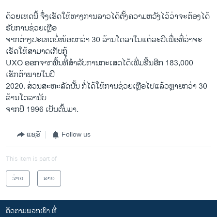
ດ້ວຍເຫດນີ້ ຈຶ່ງເຮັດໃຫ້ທາງການລາວໄດ້ຕັ້ງຄວາມຫວັງໄວ້ວ່າຈະຕ້ອງໄດ້
ຮັບການຊ່ວຍເຫຼືອ
ຈາກຕ່າງປະເທດບໍ່ໜ້ອຍກວ່າ 30 ລ້ານໂດລາໃນແຕ່ລະປີເພື່ອທີ່ວ່າຈະ
ເຮັດໃຫ້ສາມາດເກັບກູ້
UXO ອອກຈາກພື້ນທີ່ສຳລັບການກະ​ເສດໄດ້ເພີ່ມຂື້ນອີກ 183,000
ເຮັກຕ້າພາຍໃນປີ
2020. ສ່ວນສະຫະລັດນັ້ນ ກໍ່ໄດ້ໃຫ້ການຊ່ວຍເຫຼືອໄປແລ້ວຫຼາຍກວ່າ 30
ລ້ານໂດລານັບ
ຈາກປີ 1996 ເປັນຕົ້ນມາ.
ແຊຣ໌
Follow us
This item is part of
ຂ່າວ
ລາວ
ຕິດຕາມພວກເຮົາ ທີ່