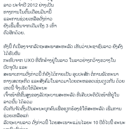
ລາວ ປະຈໍາປີ 2012 ຢ່າງເປັນ
ທາງການໃນຕົ້ນເດືອນມີນານີ້
ແລະການຊ່ວຍເຫລືອດັ່ງກ່າວ
ຍັງເພີ້ມຂຶ້ນຈາກເດີມເຖິງ 3 ເທົ່າ
ຕົວອີກດ້ວຍ.
ທັງນີ້ ກໍເນື່ອງຈາກລັດຖະສະພາສະຫະລັດ ເຫັນວ່າປະຊາຊົນລາວ ຍັງຄົງ
ໄດ້ຮັບຜົນ
ກະທົບຈາກ UXO ທີ່ຕົກຄ້າງຢູ່ໃນລາວ ໃນລາວຢ່າງກວ້າງຂວາງໃນ
ປັດຈຸບັນ ແລະ
ສະພາບການດັ່ງກ່າວນີ້ ກໍຍັງໄດ້ກາຍເປັນ ອຸບປະສັກ ຕໍ່ການພັດທະນາ
ທາງເສດຖະກິດ ແລະສັງຄົມໃນລາວມາໂດຍຕະຫລອດເຊ່ນດຽວກັນ ດ້ວຍ
ເຫດນີ້ ຈຶ່ງເຮັດໃຫ້ມີຄະນະ
ເຈົ້າໜ້າທີ່ຂັ້ນສູງຂອງລັດຖະບານສະຫະລັດ ທີ່ເຄີບປະຕິບັດໜ້າທີ່ຢູ່ໃນ
ລາວນັ້ນ ໄດ້ລວມ
ຕົວກັນຈັດຕັ້ງເປັນຄະນະບຸກຄົນເພື່ອຮຽກຮ້ອງຂໍໃຫ້ສະຫະລັດ ເພີ່ມການ
ຊ່ວຍເຫລືອແກ່
ລັດຖະບານລາວ ດັ່ງກ່າວນີ້ ໂດຍສະເພາະແມ່ນໄລຍະ 10 ປີຕໍ່ໄປນີ້ ຄະນະ