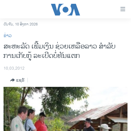
ລິ້ງ
ສຳຫລັບ
ເຂົ້າ
ວັນຈັນ, 10 ສິງຫາ 2026
ຫາ
ໂຮມເພຈ
ຂ່າວ
ຂ້າມ
ລາວ
ສະຫະລັດ ເພີ້ມເງິນ ຊ່ວຍເຫລືອລາວ ສໍາລັບ
ຂ້າມ
ອາເມຣິກາ
ການເກັບກູ້ ລະເບີດບໍ່ທັນແຕກ
ຂ້າມ
ໄປ
ການເລືອກຕັ້ງ ປະທານາທີບໍດີ ສະຫະລັດ 2024
ຫາ
10,03,2012
ຂ່າວ​ຈີນ
ຊອກ
ແຊຣ໌
ຄົ້ນ
ໂລກ
ເອເຊຍ
ອິດສະຫຼະພາບດ້ານການຂ່າວ
ຊີວິດຊາວລາວ
ຊຸມຊົນຊາວລາວ