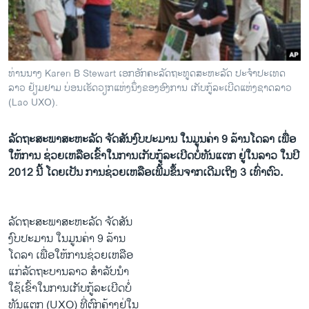
ວິທະຍາສາດ-ເທັກໂນໂລຈີ
ທຸລະກິດ
ພາສາອັງກິດ
ທ່ານນາງ Karen B Stewart ເອກອັກຄະລັດຖະທູດສະຫະລັດ ປະຈໍາປະເທດ
ວີດີໂອ
ລາວ ຢ້ຽມຢາມ ບ່ອນເຮັດວຽກແຫ່ງນຶ່ງຂອງອົງການ ເກັບກູ້ລະເບີດແຫ່ງຊາດລາວ
(Lao UXO).
ສຽງ
ລັດຖະສະພາສະຫະລັດ ຈັດສັນງົບປະມານ ໃນມູນຄ່າ 9 ລ້ານໂດລາ ເພື່ອ
ລາຍການກະຈາຍສຽງ
ຕິດຕາມພວກເຮົາ ທີ່
ໃຫ້ການ ຊ່ວຍເຫລືອເຂົ້າໃນການເກັບກູ້ລະເບີດບໍ່ທັນແຕກ ຢູ່ໃນລາວ ໃນປີ
ລາຍງານ
2012 ນີ້ ໂດຍເປັນ ການຊ່ວຍເຫລືອເພີ້ມຂຶ້ນຈາກເດີມເຖິງ 3 ເທົ່າຕົວ.
ພາສາຕ່າງໆ
ລັດຖະສະພາສະຫະລັດ ຈັດສັນ
ງົບປະມານ ໃນມູນຄ່າ 9 ລ້ານ
ໂດລາ ເພື່ອໃຫ້ການຊ່ວຍເຫລືອ
ແກ່ລັດຖະບານລາວ ສໍາລັບນໍາ
ໃຊ້ເຂົ້າໃນການເກັບກູ້ລະເບີດບໍ່
ທັນແຕກ (UXO) ທີ່ຕົກຄ້າງຢູ່ໃນ