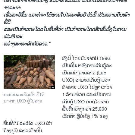
ປ​ະ​ເຈລະຈາ​ກັບ​ທ່ານ​ນາງ ຮິ​ລລາຣີ ຄລິນ​ຕັນ ​ເພີ່ນ​ກໍ​ໄດ້​ຮັບປາກ​ວ່າ​ຈະ​ພິ
ຈາລະ​ນາ​
ເພີ່ມ​ທະວີ​ຂຶ້ນ ​ແລະ​ກໍ​ຈະ​ໃຫ້​ພາຍໃນ​ໄລຍະ​ສິບ​ປີ ອັນ​ນີ້ ​ເປັນຄວາມ​ຄືບ​ໜ້າ​
ທີ່​ດີ
​ແລະເປັນ​ກ້າວ​ກະ​ໂດດ​ໃນ​ຂັ້ນ​ທີ່​ວ່າ​ ເປັນ​ກ້າວ​ກະ​ໂດດອີກ​ຂັ້ນ​ນຶ່ງ​ໃນ​ການ​
ພົວພັນ​ລະ
ຫວ່າງສະຫະລັດ​ກັບ​ລາວ.”
ທັງ​ນີ້ ​ໂດຍນັບຈາກປີ 1996
ເປັນຕົ້ນມາອົງການເກັບກູ້ລະ
ເບີດແຫ່ງຊາດລາວ (Lao
UXO) ສາມາດເກັບກູ້ ແລະ
ທໍາລາຍ UXO ໄປຫຼາຍກວ່າ
1 ລ້ານໜ່ວຍ ແລະເປັນການ
ກະສອບລະເບີດເປົ່າ ທີ່ໄດ້
ມາຈາກ UXO ຢູ່ໃນລາວ
ເກັບກູ້ UXO ອອກໄປຈາກ
ພື້ນທີ່ກວ້າງກວ່າ 25,000
ເຮັກຕ້າ ຫຼືບໍ່ເຖິງ 1% ຂອງ
ພື້ນທີ່ທີ່ມີລະເບີດ UXO ຕົກ
ຄ້າງຢູ່ໃນລາວເທົ່ານັ້ນ.